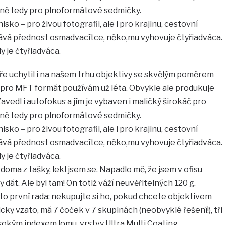
vně tedy pro plnoformátové sedmičky.
sko – pro živou fotografii, ale i pro krajinu, cestovní
 dává přednost osmadvacítce, něko,mu vyhovuje čtyřiadváca.
y je čtyřiadváca.
e uchytil i na našem trhu objektivy se skvělým poměrem
 pro MFT formát používám už léta. Obvykle ale produkuje
avedl i autofokus a jím je vybaven i maličký širokáč pro
vně tedy pro plnoformátové sedmičky.
sko – pro živou fotografii, ale i pro krajinu, cestovní
 dává přednost osmadvacítce, něko,mu vyhovuje čtyřiadváca.
y je čtyřiadváca.
oma z tašky, lekl jsem se. Napadlo mě, že jsem v ofisu
dát. Ale byl tam! On totiž váží neuvěřitelných 120 g.
to první rada: nekupujte si ho, pokud chcete objektivem
cky vzato, má 7 čoček v 7 skupinách (neobvyklé řešení!), tři
ysokým indexem lomu, vrstvy Ultra Multi Coating,