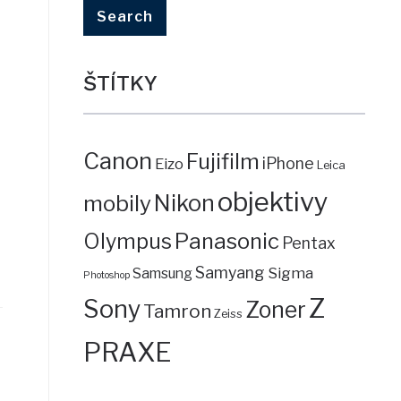
ŠTÍTKY
Canon
Fujifilm
iPhone
Eizo
Leica
objektivy
mobily
Nikon
Panasonic
Olympus
Pentax
Samyang
Sigma
Samsung
Photoshop
Z
Sony
Zoner
Tamron
Zeiss
PRAXE