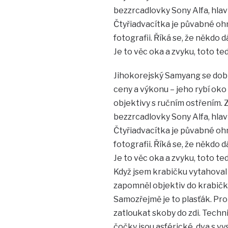
bezzrcadlovky Sony Alfa, hla
Čtyřiadvacítka je půvabné ohni
fotografii. Říká se, že někdo
Je to věc oka a zvyku, toto ted
Jihokorejský Samyang se dobř
ceny a výkonu – jeho rybí oko
objektivy s ručním ostřením. Z
bezzrcadlovky Sony Alfa, hla
Čtyřiadvacítka je půvabné ohni
fotografii. Říká se, že někdo
Je to věc oka a zvyku, toto ted
Když jsem krabičku vytahoval d
zapomněl objektiv do krabičky 
Samozřejmě je to plasťák. Pro
zatloukat skoby do zdi. Techni
čočky jsou asférické, dva s v