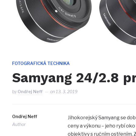
FOTOGRAFICKÁ TECHNIKA
Samyang 24/2.8 pr
by
Ondřej Neff
on
13. 3. 2019
Ondřej Neff
Jihokorejský Samyang se dobř
Author
ceny a výkonu – jeho rybí oko
objektivy s ručním ostřením. Z