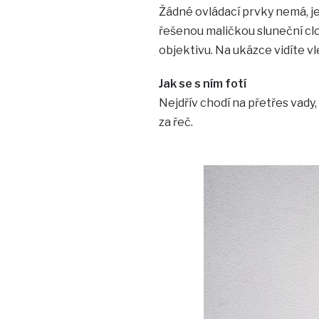
Žádné ovládací prvky nemá, je
řešenou maličkou sluneční clo
objektivu. Na ukázce vidíte v
Jak se s ním fotí
Nejdřív chodí na přetřes vady,
za řeč.