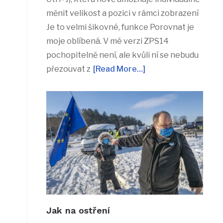
měnit velikost a pozici v rámci zobrazení
Je to velmi šikovné, funkce Porovnat je
moje oblíbená. V mé verzi ZPS14
pochopitelně není, ale kvůli ní se nebudu
přezouvat z
[Read More…]
Jak na ostření