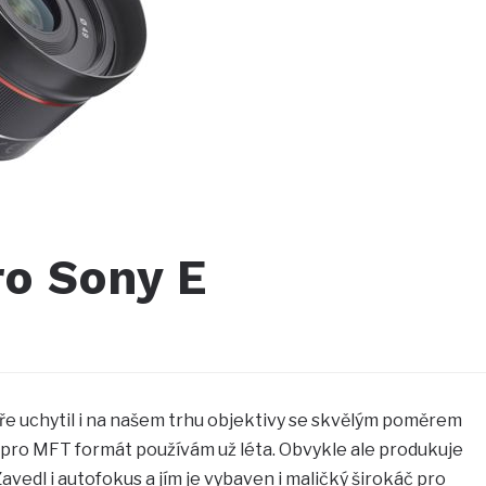
o Sony E
e uchytil i na našem trhu objektivy se skvělým poměrem
 pro MFT formát používám už léta. Obvykle ale produkuje
avedl i autofokus a jím je vybaven i maličký širokáč pro