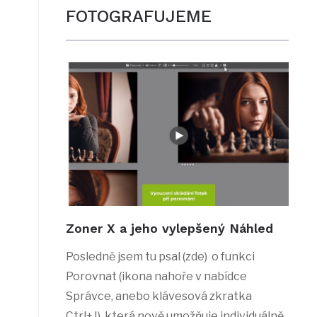
FOTOGRAFUJEME
Zoner X a jeho vylepšený Náhled
Posledně jsem tu psal (zde) o funkci
Porovnat (ikona nahoře v nabídce
Správce, anebo klávesová zkratka
Ctrl+J), která nově umožňuje individuálně