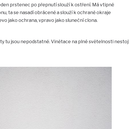
den prstenec po přepnutí slouží k ostření. Má vtipně
nu, ta se nasadí obráceně a slouží k ochraně okraje
levo jako ochrana, vpravo jako sluneční clona.
 ty tu jsou nepodstatné. Vinětace na plné světelnosti nestoj