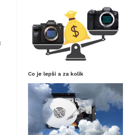
í
Co je lepší a za kolik