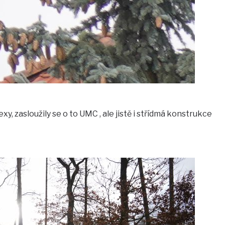
xy, zasloužily se o to UMC , ale jistě i střídmá konstrukce