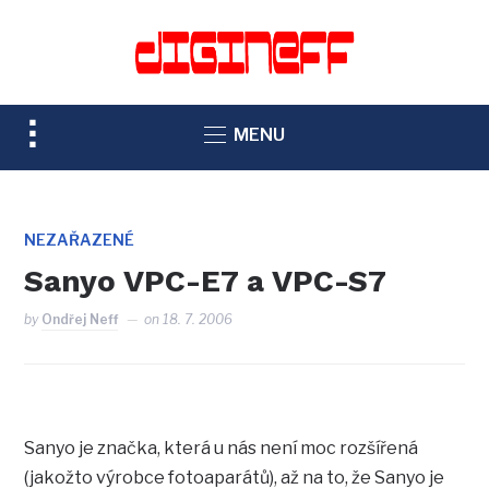
TOGGLE
MENU
SIDEBAR
&
NAVIGATION
NEZAŘAZENÉ
Sanyo VPC-E7 a VPC-S7
by
Ondřej Neff
on
18. 7. 2006
Sanyo je značka, která u nás není moc rozšířená
(jakožto výrobce fotoaparátů), až na to, že Sanyo je