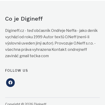
Co je Digineff
Digineff.cz - teď občasník Ondřeje Neffa - jako deník
vychází od roku 1999 Autor textů O.Neff (není-li
výslovně uveden jiný autor). Provozuje O.Neff s.r.o. -
všechna práva vyhrazena Kontakt: ondrejneff
zavináč gmail tečka com
FOLLOW US
facebook
Copyright © 2026 Digineff