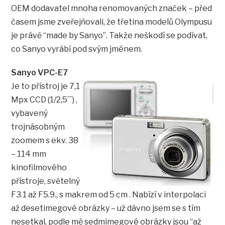
OEM dodavatel mnoha renomovaných značek – před
časem jsme zveřejňovali, že třetina modelů Olympusu
je právě “made by Sanyo”. Takže neškodí se podívat,
co Sanyo vyrábí pod svým jménem.
Sanyo VPC-E7
Je to přístroj je 7,1
Mpx CCD (1/2,5´´) ,
vybavený
trojnásobným
zoomem s ekv. 38
– 114 mm
kinofilmového
přístroje, světelný
F3.1 až F5.9., s makrem od 5 cm . Nabízí v interpolaci
až desetimegové obrázky – už dávno jsem se s tím
nesetkal, podle mě sedmimegové obrázky jsou “až