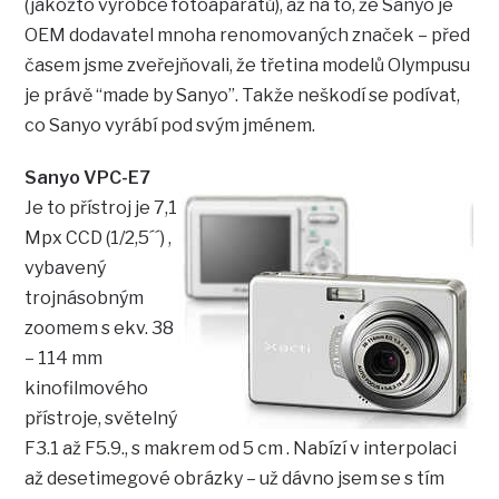
(jakožto výrobce fotoaparátů), až na to, že Sanyo je
OEM dodavatel mnoha renomovaných značek – před
časem jsme zveřejňovali, že třetina modelů Olympusu
je právě “made by Sanyo”. Takže neškodí se podívat,
co Sanyo vyrábí pod svým jménem.
Sanyo VPC-E7
Je to přístroj je 7,1
Mpx CCD (1/2,5´´) ,
vybavený
trojnásobným
zoomem s ekv. 38
– 114 mm
kinofilmového
přístroje, světelný
F3.1 až F5.9., s makrem od 5 cm . Nabízí v interpolaci
až desetimegové obrázky – už dávno jsem se s tím