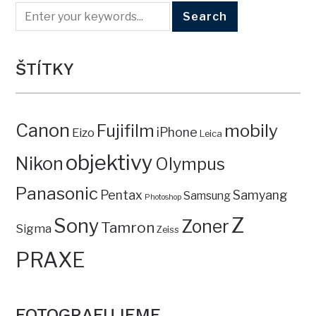
ŠTÍTKY
Canon
mobily
Fujifilm
iPhone
Eizo
Leica
objektivy
Nikon
Olympus
Panasonic
Pentax
Samyang
Samsung
Photoshop
Z
Sony
Zoner
Tamron
Sigma
Zeiss
PRAXE
FOTOGRAFUJEME