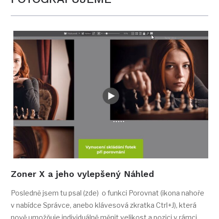
Zoner X a jeho vylepšený Náhled
Posledně jsem tu psal (zde) o funkci Porovnat (ikona nahoře
v nabídce Správce, anebo klávesová zkratka Ctrl+J), která
nově umožňuje individuálně měnit velikost a pozici v rámci