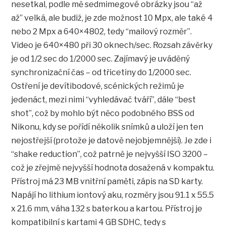
nesetkal, podle mě sedmimegové obrázky jsou “až
až” velká, ale budiž, je zde možnost 10 Mpx, ale také 4
nebo 2 Mpx a 640×4802, tedy “mailový rozměr”.
Video je 640×480 při 30 oknech/sec. Rozsah závěrky
je od 1/2 sec do 1/2000 sec. Zajímavý je uváděný
synchronizační čas – od třicetiny do 1/2000 sec.
Ostření je devítibodové, scénických režimů je
jedenáct, mezi nimi “vyhledávač tváří”, dále “best
shot”, což by mohlo být něco podobného BSS od
Nikonu, kdy se pořídí několik snímků a uloží jen ten
nejostřejší (protože je datově nejobjemnější). Je zde i
“shake reduction”, což patrně je nejvyšší ISO 3200 –
což je zřejmě nejvyšší hodnota dosažená v kompaktu.
Přístroj má 23 MB vnitřní paměti, zápis na SD karty.
Napájí ho lithium iontový aku, rozměry jsou 91.1 x 55.5
x 21.6 mm, váha 132 s baterkou a kartou. Přístroj je
kompatibilní s kartami 4 GB SDHC, tedy s