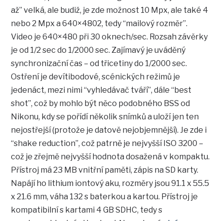
až” velká, ale budiž, je zde možnost 10 Mpx, ale také 4
nebo 2 Mpx a 640×4802, tedy “mailový rozměr”.
Video je 640×480 při 30 oknech/sec. Rozsah závěrky
je od 1/2 sec do 1/2000 sec. Zajímavý je uváděný
synchronizační čas – od třicetiny do 1/2000 sec.
Ostření je devítibodové, scénických režimů je
jedenáct, mezi nimi “vyhledávač tváří”, dále “best
shot”, což by mohlo být něco podobného BSS od
Nikonu, kdy se pořídí několik snímků a uloží jen ten
nejostřejší (protože je datově nejobjemnější). Je zde i
“shake reduction”, což patrně je nejvyšší ISO 3200 –
což je zřejmě nejvyšší hodnota dosažená v kompaktu.
Přístroj má 23 MB vnitřní paměti, zápis na SD karty.
Napájí ho lithium iontový aku, rozměry jsou 91.1 x 55.5
x 21.6 mm, váha 132 s baterkou a kartou. Přístroj je
kompatibilní s kartami 4 GB SDHC, tedy s