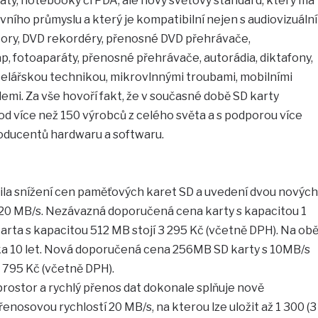
áty, notebooky či PDA, ale nový světový standard, který má
vního průmyslu a který je kompatibilní nejen s audiovizuální
ktory, DVD rekordéry, přenosné DVD přehrávače,
, fotoaparáty, přenosné přehrávače, autorádia, diktafony,
ancelářskou technikou, mikrovlnnými troubami, mobilními
emi. Za vše hovoří fakt, že v současné době SD karty
ů od více než 150 výrobců z celého světa a s podporou více
oducentů hardwaru a softwaru.
la snížení cen paměťových karet SD a uvedení dvou nových
 20 MB/s. Nezávazná doporučená cena karty s kapacitou 1
karta s kapacitou 512 MB stojí 3 295 Kč (včetně DPH). Na ob
ka 10 let. Nová doporučená cena 256MB SD karty s 10MB/s
1 795 Kč (včetně DPH).
rostor a rychlý přenos dat dokonale splňuje nově
enosovou rychlostí 20 MB/s, na kterou lze uložit až 1 300 (3