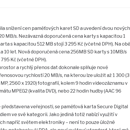
la snížení cen paměťových karet SD a uvedení dvou nových
 20 MB/s. Nezávazná doporučená cena karty s kapacitou 1
karta s kapacitou 512 MB stojí 3 295 Kč (včetně DPH). Na ob
ka 10 let. Nová doporučená cena 256MB SD karty s 10MB/s
1 795 Kč (včetně DPH).
rostor a rychlý přenos dat dokonale splňuje nově
enosovou rychlostí 20 MB/s, na kterou lze uložit až 1 300 (3
 MP, 2560 x 1920) fotografií, kolem 9 hodin videozáznamu v
mátu MPEG2 (kvalita DVD), nebo 22 hodin hudby (AAC 96
 představena veřejnosti, se paměťová karta Secure Digital
iem ve své kategorii. Jako jediná totiž nabízí využití v
ch napříč světem elektroniky – není to pouze úložné