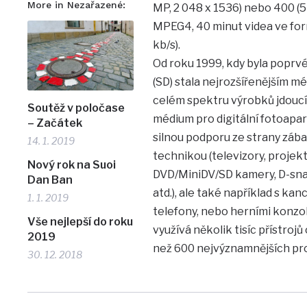
More in Nezařazené:
MP, 2 048 x 1536) nebo 400 (5
MPEG4, 40 minut videa ve for
kb/s).
Od roku 1999, kdy byla poprvé
(SD) stala nejrozšířenějším méd
celém spektru výrobků jdoucí
Soutěž v poločase
médium pro digitální fotoapar
– Začátek
silnou podporu ze strany zába
14. 1. 2019
technikou (televizory, proje
Nový rok na Suoi
DVD/MiniDV/SD kamery, D-snap
Dan Ban
atd.), ale také například s k
1. 1. 2019
telefony, nebo herními konzol
Vše nejlepší do roku
využívá několik tisíc přístroj
2019
než 600 nejvýznamnějších pr
30. 12. 2018