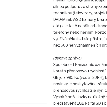
médium pro digitální fotoapar
silnou podporu ze strany zába
technikou (televizory, proje
DVD/MiniDV/SD kamery, D-snap
atd.), ale také například s k
telefony, nebo herními konzol
využívá několik tisíc přístroj
než 600 nejvýznamnějších pr
(tisková zpráva)
Společnost Panasonic oznámi
karet s přenosovou rychlostí
GB je 7 995 Kč (včetně DPH), 
novinky je poskytována záru
přenosovou rychlostí je nyní 
Vysoké požadavky na úložný p
představená 1GB karta SD s př