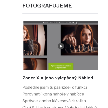
FOTOGRAFUJEME
Zoner X a jeho vylepšený Náhled
ě
Posledně jsem tu psal (zde) o funkci
Porovnat (ikona nahoře v nabídce
Správce, anebo klávesová zkratka
Ctrl+J), která nově umožňuje individuálně