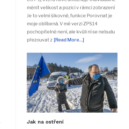
měnit velikost a pozici v rámci zobrazení
Je to velmi šikovné, funkce Porovnat je
moje oblíbená. V mé verzi ZPS14
pochopitelně není, ale kvůli ní se nebudu
přezouvat z
[Read More…]
Jak na ostření