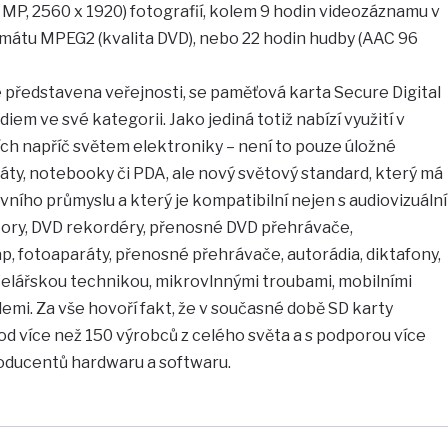
 MP, 2560 x 1920) fotografií, kolem 9 hodin videozáznamu v
mátu MPEG2 (kvalita DVD), nebo 22 hodin hudby (AAC 96
 představena veřejnosti, se paměťová karta Secure Digital
iem ve své kategorii. Jako jediná totiž nabízí využití v
ch napříč světem elektroniky – není to pouze úložné
áty, notebooky či PDA, ale nový světový standard, který má
vního průmyslu a který je kompatibilní nejen s audiovizuální
ktory, DVD rekordéry, přenosné DVD přehrávače,
, fotoaparáty, přenosné přehrávače, autorádia, diktafony,
ancelářskou technikou, mikrovlnnými troubami, mobilními
emi. Za vše hovoří fakt, že v současné době SD karty
ů od více než 150 výrobců z celého světa a s podporou více
oducentů hardwaru a softwaru.