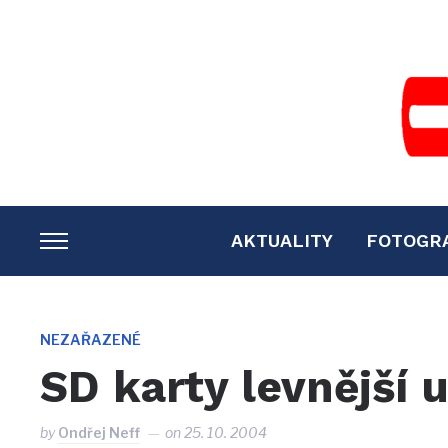
AKTUALITY
FOTOGR
TOGGLE
SIDEBAR
&
NAVIGATION
NEZAŘAZENÉ
SD karty levnější 
by
Ondřej Neff
on
25. 10. 2004