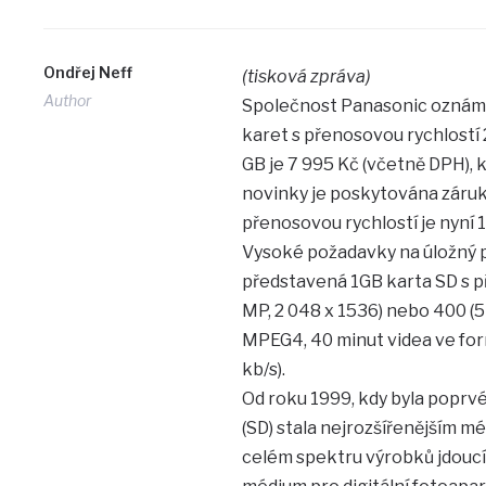
Ondřej Neff
(tisková zpráva)
Author
Společnost Panasonic oznámi
karet s přenosovou rychlostí
GB je 7 995 Kč (včetně DPH), 
novinky je poskytována záru
přenosovou rychlostí je nyní 
Vysoké požadavky na úložný p
představená 1GB karta SD s př
MP, 2 048 x 1536) nebo 400 (5
MPEG4, 40 minut videa ve for
kb/s).
Od roku 1999, kdy byla poprvé
(SD) stala nejrozšířenějším méd
celém spektru výrobků jdoucí