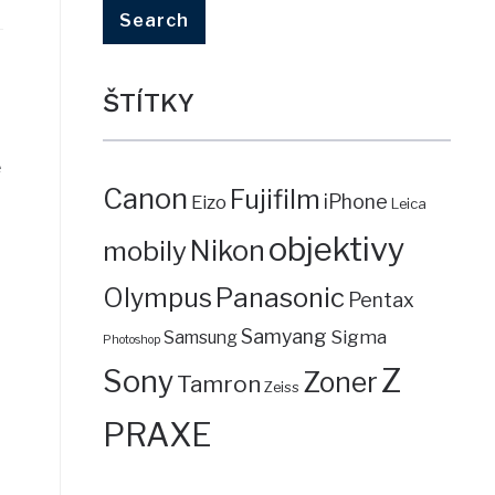
ŠTÍTKY
ě
Canon
Fujifilm
iPhone
Eizo
Leica
objektivy
mobily
Nikon
Panasonic
Olympus
Pentax
Samyang
Sigma
Samsung
Photoshop
Z
Sony
Zoner
Tamron
Zeiss
PRAXE