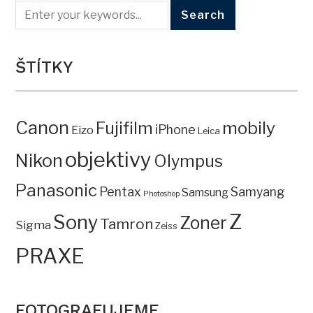
ŠTÍTKY
Canon
mobily
Fujifilm
iPhone
Eizo
Leica
objektivy
Nikon
Olympus
Panasonic
Pentax
Samyang
Samsung
Photoshop
Z
Sony
Zoner
Tamron
Sigma
Zeiss
PRAXE
FOTOGRAFUJEME