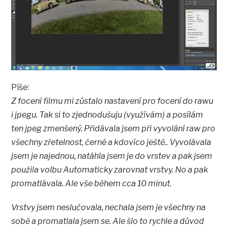
Píše:
Z focení filmu mi zůstalo nastavení pro focení do rawu
i jpegu. Tak si to zjednodušuju (využívám) a posílám
ten jpeg zmenšený. Přidávala jsem při vyvolání raw pro
všechny zřetelnost, černé a kdovíco ještě.. Vyvolávala
jsem je najednou, natáhla jsem je do vrstev a pak jsem
použila volbu Automaticky zarovnat vrstvy. No a pak
promatlávala. Ale vše během cca 10 minut.
Vrstvy jsem neslučovala, nechala jsem je všechny na
sobě a promatlala jsem se. Ale šlo to rychle a důvod