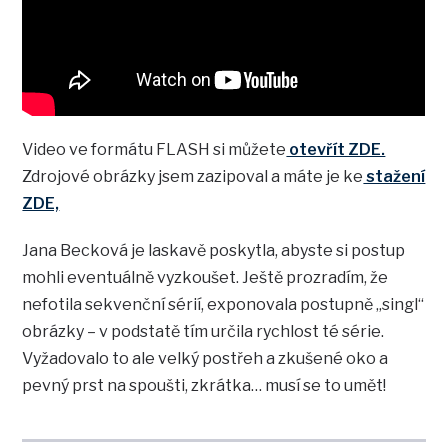
Video ve formátu FLASH si můžete
otevřít ZDE.
Zdrojové obrázky jsem zazipoval a máte je ke
stažení
ZDE,
Jana Becková je laskavě poskytla, abyste si postup
mohli eventuálně vyzkoušet. Ještě prozradím, že
nefotila sekvenční sérií, exponovala postupně „singl“
obrázky – v podstatě tím určila rychlost té série.
Vyžadovalo to ale velký postřeh a zkušené oko a
pevný prst na spoušti, zkrátka… musí se to umět!