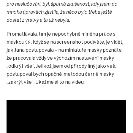
pro neslučování byl, špatná zkušenost, kdy jsem po
mnoha úpravách zjistila, že něco bylo třeba ještě
dostat z vrstvy a ta už nebyla.
Promatlávala, tím je nepochybně míněna práce s
maskou 🙂 . Když se na screenshot podíváte, je vidět,
jak Jana postupovala – na miniatuře masky poznáte,
že pracovala vždy ve výchozím nastavení masky
„odkrýt vše“. Jelikož jsem od přírody líný jako veš,
postupoval bych opačně, metodou černé masky
„zakrýt vše“. Ukažme si to na videu: