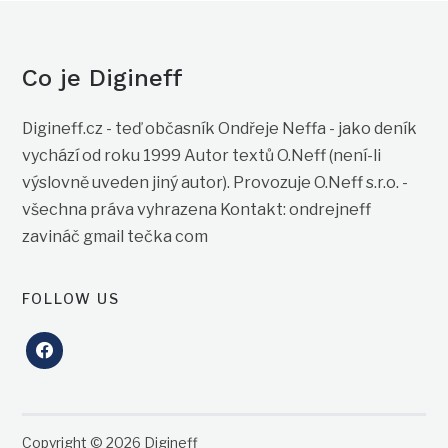
Co je Digineff
Digineff.cz - teď občasník Ondřeje Neffa - jako deník
vychází od roku 1999 Autor textů O.Neff (není-li
výslovně uveden jiný autor). Provozuje O.Neff s.r.o. -
všechna práva vyhrazena Kontakt: ondrejneff
zavináč gmail tečka com
FOLLOW US
facebook
Copyright © 2026 Digineff