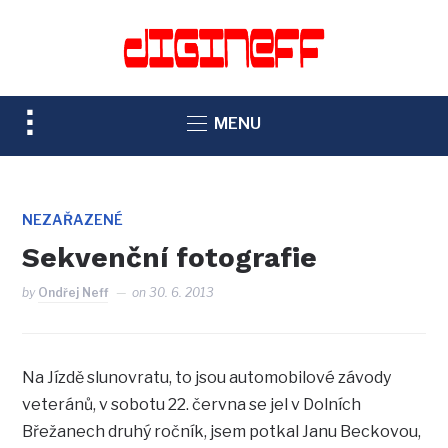
TOGGLE
MENU
SIDEBAR
&
NAVIGATION
NEZAŘAZENÉ
Sekvenční fotografie
by
Ondřej Neff
on
30. 6. 2013
Na Jízdě slunovratu, to jsou automobilové závody
veteránů, v sobotu 22. června se jel v Dolních
Břežanech druhý ročník, jsem potkal Janu Beckovou,