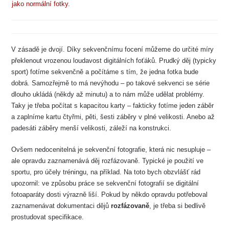
jako normální fotky.
V zásadě je dvojí. Díky sekvenčnímu focení můžeme do určité míry
překlenout vrozenou loudavost digitálních foťáků. Prudký děj (typicky
sport) fotíme sekvenčně a počítáme s tím, že jedna fotka bude
dobrá. Samozřejmě to má nevýhodu – po takové sekvenci se série
dlouho ukládá (někdy až minutu) a to nám může udělat problémy.
Taky je třeba počítat s kapacitou karty – fakticky fotíme jeden záběr
a zaplníme kartu čtyřmi, pěti, šesti záběry v plné velikosti. Anebo až
padesáti záběry menší velikosti, záleží na konstrukci.
Ovšem nedocenitelná je sekvenční fotografie, která nic nesupluje –
ale opravdu zaznamenává děj rozfázovaně. Typické je použití ve
sportu, pro účely tréningu, na příklad. Na toto bych obzvlášť rád
upozornil: ve způsobu práce se sekvenční fotografií se digitální
fotoaparáty dosti výrazně liší. Pokud by někdo opravdu potřeboval
zaznamenávat dokumentaci dějů
rozfázovaně
, je třeba si bedlivě
prostudovat specifikace.