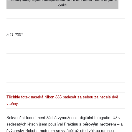
využít.
5.11.2001
Těchhle fotek naseká Nikon 885 padesát za sebou za necelé dvě
vteřiny.
Sekvenční focení není žádná vymoženost digitální fotografie. Už v
šedesátých létech jsem používal Praktinu s
pérovým motorem
– a
švýcarský Robot s motorem se vyráběl už před válkou (druhou