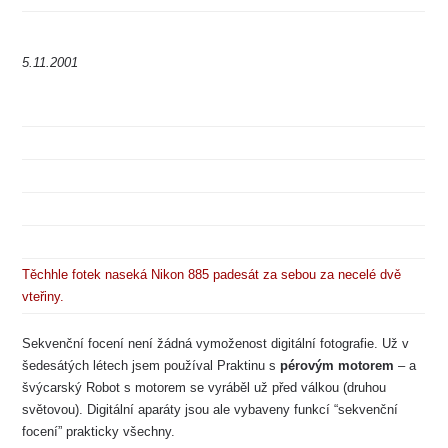
5.11.2001
Těchhle fotek naseká Nikon 885 padesát za sebou za necelé dvě
vteřiny.
Sekvenční focení není žádná vymoženost digitální fotografie. Už v
šedesátých létech jsem používal Praktinu s
pérovým motorem
– a
švýcarský Robot s motorem se vyráběl už před válkou (druhou
světovou). Digitální aparáty jsou ale vybaveny funkcí “sekvenční
focení” prakticky všechny.