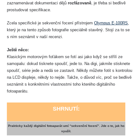
zaznamenávat dokumentaci dějů
rozfázovaně
, je třeba si bedlivě
prostudovat specifikace.
Zcela specifické je sekvenční focení přístrojem
Olympus E-100RS
,
který je na tento způsob fotografie speciálně stavěný. Stojí za to se
s ním seznámit v naší recenzi.
Ještě něco:
Klasickým motorovým foťákem se fotí asi jako když se střílí ze
samopalu: dokud tisknete spoušť, jede to. Na digi, jakmile stisknete
spoušť, série jede a nedá se zastavit. Někdy můžete fotit s kontrolou
na LCD displeje, někdy to nejde. Takže, o důvod víc, proč se bedlivě
seznámit s konkrétními vlastnostmi toho kterého digitálního
fotoaparátu.
SHRNUTÍ:
Prakticky každý digitální fotoaparát umí “sekvenční focení”. Jde o to, jak ho
využít.