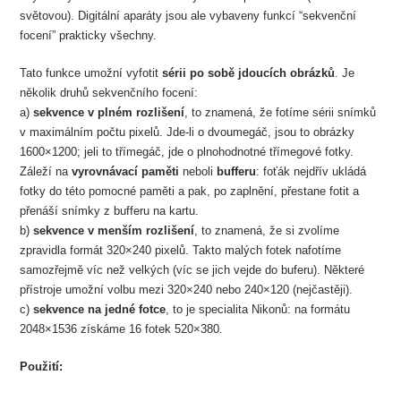
světovou). Digitální aparáty jsou ale vybaveny funkcí “sekvenční
focení” prakticky všechny.
Tato funkce umožní vyfotit
sérii po sobě jdoucích obrázků
. Je
několik druhů sekvenčního focení:
a)
sekvence v plném rozlišení
, to znamená, že fotíme sérii snímků
v maximálním počtu pixelů. Jde-li o dvoumegáč, jsou to obrázky
1600×1200; jeli to třímegáč, jde o plnohodnotné třímegové fotky.
Záleží na
vyrovnávací paměti
neboli
bufferu
: foťák nejdřív ukládá
fotky do této pomocné paměti a pak, po zaplnění, přestane fotit a
přenáší snímky z bufferu na kartu.
b)
sekvence v menším rozlišení
, to znamená, že si zvolíme
zpravidla formát 320×240 pixelů. Takto malých fotek nafotíme
samozřejmě víc než velkých (víc se jich vejde do buferu). Některé
přístroje umožní volbu mezi 320×240 nebo 240×120 (nejčastěji).
c)
sekvence na jedné fotce
, to je specialita Nikonů: na formátu
2048×1536 získáme 16 fotek 520×380.
Použití: