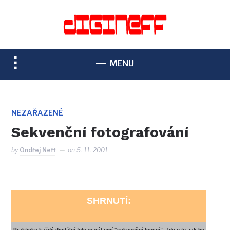
TOGGLE
MENU
SIDEBAR
&
NAVIGATION
NEZAŘAZENÉ
Sekvenční fotografování
by
Ondřej Neff
on
5. 11. 2001
SHRNUTÍ:
Prakticky každý digitální fotoaparát umí “sekvenční focení”. Jde o to, jak ho