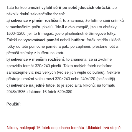
Tato funkce umožní vyfotit
sérii po sobě jdoucích obrázků
. Je
několik druhů sekvenčního focení:
a)
sekvence v plném rozlišení
, to znamená, že fotíme sérii snímků
v maximálním počtu pixelů. Jde-li o dvoumegáč, jsou to obrázky
1600×1200; jeli to třímegáč, jde o plnohodnotné třímegové fotky.
Záleží na
vyrovnávací paměti
neboli
bufferu
: foťák nejdřív ukládá
fotky do této pomocné paměti a pak, po zaplnění, přestane fotit a
přenáší snímky z bufferu na kartu.
b)
sekvence v menším rozlišení
, to znamená, že si zvolíme
zpravidla formát 320×240 pixelů. Takto malých fotek nafotíme
samozřejmě víc než velkých (víc se jich vejde do buferu). Některé
přístroje umožní volbu mezi 320×240 nebo 240×120 (nejčastěji).
c)
sekvence na jedné fotce
, to je specialita Nikonů: na formátu
2048×1536 získáme 16 fotek 520×380.
Použití:
Nikony naklepají 16 fotek do jednoho formátu. Ukládání trvá stejně