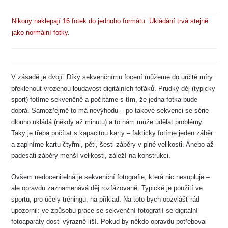
Nikony naklepají 16 fotek do jednoho formátu. Ukládání trvá stejně
jako normální fotky.
V zásadě je dvojí. Díky sekvenčnímu focení můžeme do určité míry
překlenout vrozenou loudavost digitálních foťáků. Prudký děj (typicky
sport) fotíme sekvenčně a počítáme s tím, že jedna fotka bude
dobrá. Samozřejmě to má nevýhodu – po takové sekvenci se série
dlouho ukládá (někdy až minutu) a to nám může udělat problémy.
Taky je třeba počítat s kapacitou karty – fakticky fotíme jeden záběr
a zaplníme kartu čtyřmi, pěti, šesti záběry v plné velikosti. Anebo až
padesáti záběry menší velikosti, záleží na konstrukci.
Ovšem nedocenitelná je sekvenční fotografie, která nic nesupluje –
ale opravdu zaznamenává děj rozfázovaně. Typické je použití ve
sportu, pro účely tréningu, na příklad. Na toto bych obzvlášť rád
upozornil: ve způsobu práce se sekvenční fotografií se digitální
fotoaparáty dosti výrazně liší. Pokud by někdo opravdu potřeboval