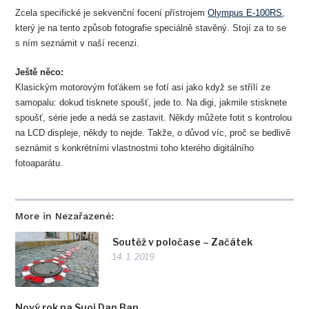
Zcela specifické je sekvenční focení přístrojem
Olympus E-100RS
,
který je na tento způsob fotografie speciálně stavěný. Stojí za to se
s ním seznámit v naší recenzi.
Ještě něco:
Klasickým motorovým foťákem se fotí asi jako když se střílí ze
samopalu: dokud tisknete spoušť, jede to. Na digi, jakmile stisknete
spoušť, série jede a nedá se zastavit. Někdy můžete fotit s kontrolou
na LCD displeje, někdy to nejde. Takže, o důvod víc, proč se bedlivě
seznámit s konkrétními vlastnostmi toho kterého digitálního
fotoaparátu.
More in Nezařazené:
Soutěž v poločase – Začátek
14. 1. 2019
Nový rok na Suoi Dan Ban