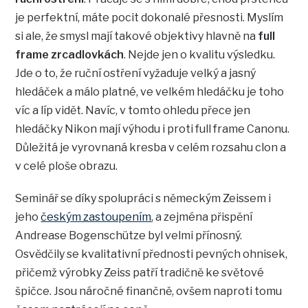
je perfektní, máte pocit dokonalé přesnosti. Myslím
si ale, že smysl mají takové objektivy hlavně na
full
frame zrcadlovkách
. Nejde jen o kvalitu výsledku.
Jde o to, že ruční ostření vyžaduje velký a jasný
hledáček a málo platné, ve velkém hledáčku je toho
víc a líp vidět. Navíc, v tomto ohledu přece jen
hledáčky Nikon mají výhodu i proti full frame Canonu.
Důležitá je vyrovnaná kresba v celém rozsahu clon a
v celé ploše obrazu.
Seminář se díky spolupráci s německým Zeissem i
jeho
českým zastoupením
, a zejména přispění
Andrease Bogenschütze byl velmi přínosný.
Osvědčily se kvalitativní přednosti pevných ohnisek,
přičemž výrobky Zeiss patří tradičně ke světové
špičce. Jsou náročné finančně, ovšem naproti tomu