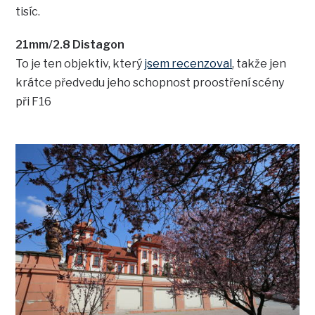
tisíc.
21mm/2.8 Distagon
To je ten objektiv, který
jsem recenzoval
, takže jen
krátce předvedu jeho schopnost proostření scény
při F16