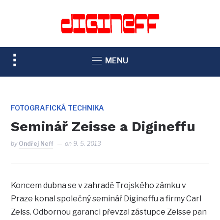
TOGGLE
MENU
SIDEBAR
&
NAVIGATION
FOTOGRAFICKÁ TECHNIKA
Seminář Zeisse a Digineffu
by
Ondřej Neff
on
9. 5. 2013
Koncem dubna se v zahradě Trojského zámku v
Praze konal společný seminář Digineffu a firmy Carl
Zeiss. Odbornou garanci převzal zástupce Zeisse pan