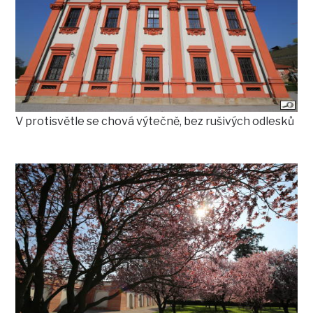
V protisvětle se chová výtečně, bez rušivých odlesků