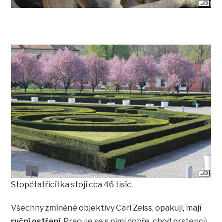
Stopětatřicítka stojí cca 46 tisíc.
Všechny zmíněné objektivy Carl Zeiss, opakuji, mají
ruční ostření
. Pracuje se s nimi dobře, chod prstenců