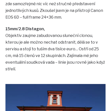
zde samozřejmě nic víc než stručné představení
jednotlivých kusů. Zkoušel jsem je na přístroji Canon
EOS 6D – full frame 24×36 mm.
15mm/2.8 Distagon,
Objektiv zaujme zabudovanou sluneční clonou,
kterou je ale možno nechat odstranit, dělá se to v
servisu a stojí to tuším dva tisíce euro… Ostří od 25
cm, má 15 členů ve 12 skupinách. Zajímala mě jeho
eventuální soudková vada – linie jsou rovné jako když
střelí.