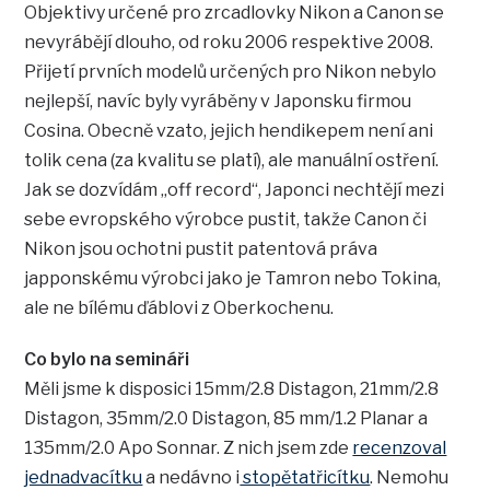
Objektivy určené pro zrcadlovky Nikon a Canon se
nevyrábějí dlouho, od roku 2006 respektive 2008.
Přijetí prvních modelů určených pro Nikon nebylo
nejlepší, navíc byly vyráběny v Japonsku firmou
Cosina. Obecně vzato, jejich hendikepem není ani
tolik cena (za kvalitu se platí), ale manuální ostření.
Jak se dozvídám „off record“, Japonci nechtějí mezi
sebe evropského výrobce pustit, takže Canon či
Nikon jsou ochotni pustit patentová práva
japponskému výrobci jako je Tamron nebo Tokina,
ale ne bílému ďáblovi z Oberkochenu.
Co bylo na semináři
Měli jsme k disposici 15mm/2.8 Distagon, 21mm/2.8
Distagon, 35mm/2.0 Distagon, 85 mm/1.2 Planar a
135mm/2.0 Apo Sonnar. Z nich jsem zde
recenzoval
jednadvacítku
a nedávno i
stopětatřicítku
. Nemohu