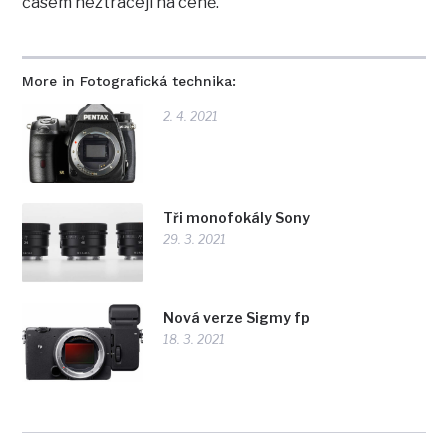
časem neztrácejí na ceně.
More in Fotografická technika:
2. 4. 2021
Tři monofokály Sony
29. 3. 2021
Nová verze Sigmy fp
18. 3. 2021