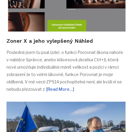
Zoner X a jeho vylepšený Náhled
Posledně jsem tu psal (zde) o funkci Porovnat (ikona nahoře
v nabídce Správce, anebo klávesová zkratka Ctrl+J), která
nově umožňuje individuálně měnit velikost a pozici v rámci
zobrazení Je to velmi šikovné, funkce Porovnat je moje
oblíbená. V mé verzi ZPS14 pochopitelně není, ale kvůli ní se
nebudu přezouvat z
[Read More…]