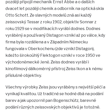
později připojil mechanik Ernst Abbe a o dalších
dvacet let později chemik a odborník na optická skla
Otto Schott. Ze slavných modelů zná asi každý
zeissovský Tessar z roku 1902, objektiv Sonnar z
roku 1929 se v modifikacích vyrábí dodnes. Dodnes
vyráběný a používaný Distagon vznikl až po válce, kdy
firma byla rozdělena a v Západním Německu
fungovala v Oberkochenu (zde vznikl Distagon),
kdežto širokoúhlý Flektogon vznikl v roce 1950 ve
východoněmecké Jeně. Zeiss dodnes vyrábí i
kinofilmový dálkoměrný přístroj Zeiss Ikon a k němu
příslušné objektivy.
Všechny výrobky Zeiss jsou vyráběny s největší péčí a
vynikají kvalitou. Už tradičně se hodně dbá na podání
barev a jak upozornil pan Bogenschütz, barevné
podání různých zeissovských objektivů je totožné.