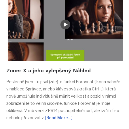
Zoner X a jeho vylepšený Náhled
Posledně jsem tu psal (zde) o funkci Porovnat (ikona nahoře
v nabídce Správce, anebo klávesová zkratka Ctrl+J), která
nově umožňuje individuálně měnit velikost a pozici v rámci
zobrazení Je to velmi šikovné, funkce Porovnat je moje
oblíbená. V mé verzi ZPS14 pochopitelně není, ale kvůli ní se
nebudu přezouvat z
[Read More…]