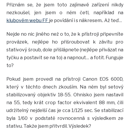
Přiznám se, že jsem toto zajímavé zařízení nikdy
nezkoušel, jen jsem o něm četl, například na
klubovém webu FF
je povídání i s nákresem.. Až teď…
Nejde no nic jiného než o to, že k přístroji připevníte
provázek, nejlépe ho přišroubovat k závitu pro
stativový šroub, dole přišlápnete (nejlépe přivázat na
tyčku a postavit se na to) a napnout… a fotit. Funguje
to?
Pokud jsem provedl na přístroji Canon EOS 600D,
který v těchto dnech zkouším. Na něm byl setový
stabilizovaný objektiv 18-55. Ohnisko jsem nastavil
na 55, tedy krát crop factor ekvivalent 88 mm, čili
udržitelný nejdelší čas je cca 1/125 sec. Se stabilizací
byla 1/60 v podstatě rovnocenná s výsledkem ze
stativu. Takže jsem přitvrdil. Výsledek?