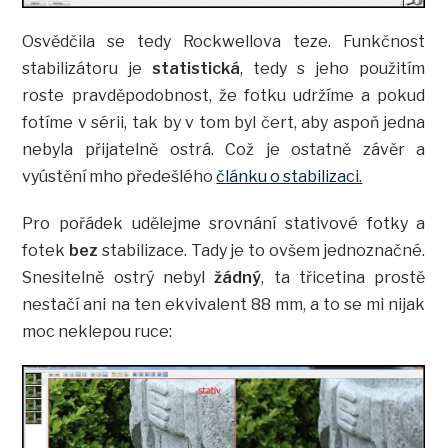
Osvědčila se tedy Rockwellova teze. Funkčnost
stabilizátoru je
statistická
, tedy s jeho použitím
roste pravděpodobnost, že fotku udržíme a pokud
fotíme v sérii, tak by v tom byl čert, aby aspoň jedna
nebyla přijatelně ostrá. Což je ostatně závěr a
vyústění mho předešlého
článku o stabilizaci.
Pro pořádek udělejme srovnání stativové fotky a
fotek
bez
stabilizace. Tady je to ovšem jednoznačné.
Snesitelně ostrý nebyl
žádný
, ta třicetina prostě
nestačí ani na ten ekvivalent 88 mm, a to se mi nijak
moc neklepou ruce: