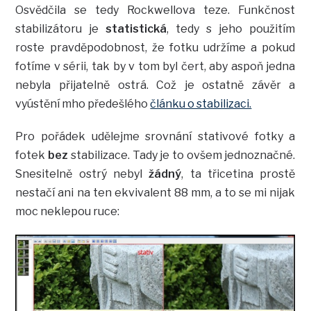
Osvědčila se tedy Rockwellova teze. Funkčnost
stabilizátoru je
statistická
, tedy s jeho použitím
roste pravděpodobnost, že fotku udržíme a pokud
fotíme v sérii, tak by v tom byl čert, aby aspoň jedna
nebyla přijatelně ostrá. Což je ostatně závěr a
vyústění mho předešlého
článku o stabilizaci.
Pro pořádek udělejme srovnání stativové fotky a
fotek
bez
stabilizace. Tady je to ovšem jednoznačné.
Snesitelně ostrý nebyl
žádný
, ta třicetina prostě
nestačí ani na ten ekvivalent 88 mm, a to se mi nijak
moc neklepou ruce: