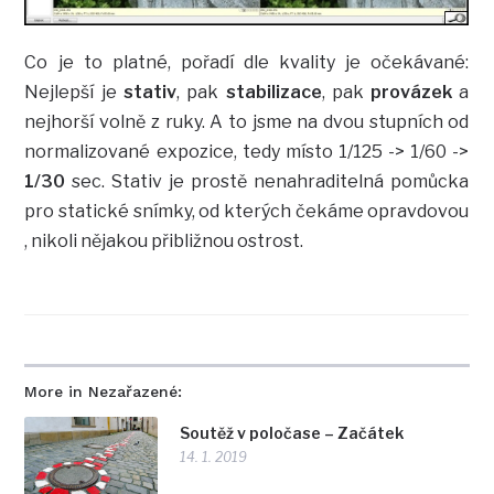
Co je to platné, pořadí dle kvality je očekávané:
Nejlepší je
stativ
, pak
stabilizace
, pak
provázek
a
nejhorší volně z ruky. A to jsme na dvou stupních od
normalizované expozice, tedy místo 1/125 -> 1/60 ->
1/30
sec. Stativ je prostě nenahraditelná pomůcka
pro statické snímky, od kterých čekáme opravdovou
, nikoli nějakou přibližnou ostrost.
More in Nezařazené:
Soutěž v poločase – Začátek
14. 1. 2019