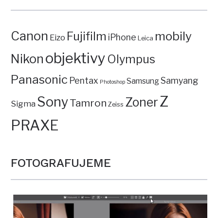
Canon
mobily
Fujifilm
iPhone
Eizo
Leica
objektivy
Nikon
Olympus
Panasonic
Pentax
Samyang
Samsung
Photoshop
Z
Sony
Zoner
Tamron
Sigma
Zeiss
PRAXE
FOTOGRAFUJEME