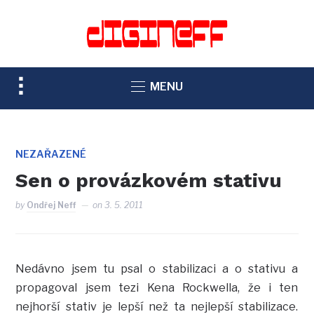
TOGGLE
MENU
SIDEBAR
&
NAVIGATION
NEZAŘAZENÉ
Sen o provázkovém stativu
by
Ondřej Neff
on
3. 5. 2011
Nedávno jsem tu psal o stabilizaci a o stativu a
propagoval jsem tezi Kena Rockwella, že i ten
nejhorší stativ je lepší než ta nejlepší stabilizace.