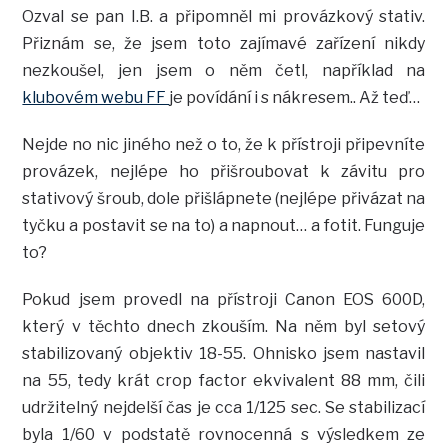
Ozval se pan I.B. a připomněl mi provázkový stativ.
Přiznám se, že jsem toto zajímavé zařízení nikdy
nezkoušel, jen jsem o něm četl, například na
klubovém webu FF
je povídání i s nákresem.. Až teď…
Nejde no nic jiného než o to, že k přístroji připevníte
provázek, nejlépe ho přišroubovat k závitu pro
stativový šroub, dole přišlápnete (nejlépe přivázat na
tyčku a postavit se na to) a napnout… a fotit. Funguje
to?
Pokud jsem provedl na přístroji Canon EOS 600D,
který v těchto dnech zkouším. Na něm byl setový
stabilizovaný objektiv 18-55. Ohnisko jsem nastavil
na 55, tedy krát crop factor ekvivalent 88 mm, čili
udržitelný nejdelší čas je cca 1/125 sec. Se stabilizací
byla 1/60 v podstatě rovnocenná s výsledkem ze