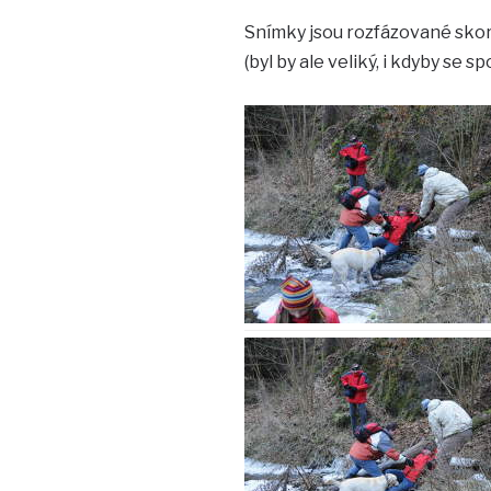
Snímky jsou rozfázované skoro
(byl by ale veliký, i kdyby se s