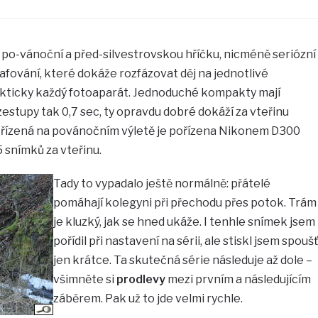
 po-vánoční a před-silvestrovskou hříčku, nicméně seriózní
rafování, které dokáže rozfázovat děj na jednotlivé
kticky každý fotoaparát. Jednoduché kompakty mají
zestupy tak 0,7 sec, ty opravdu dobré dokáží za vteřinu
ořízená na povánočním výletě je pořízena Nikonem D300
5 snímků za vteřinu.
Tady to vypadalo ještě normálně: přátelé
pomáhají kolegyni při přechodu přes potok. Trám
je kluzký, jak se hned ukáže. I tenhle snímek jsem
pořídil při nastavení na sérii, ale stiskl jsem spoušť
jen krátce. Ta skutečná série následuje až dole –
všimněte si
prodlevy
mezi prvním a následujícím
záběrem. Pak už to jde velmi rychle.