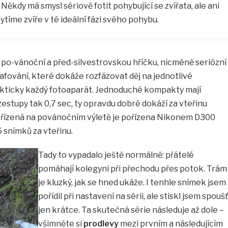
. Někdy má smysl sériově fotit pohybující se zvířata, ale ani
ytíme zvíře v té ideální fázi svého pohybu.
 po-vánoční a před-silvestrovskou hříčku, nicméně seriózní
rafování, které dokáže rozfázovat děj na jednotlivé
kticky každý fotoaparát. Jednoduché kompakty mají
zestupy tak 0,7 sec, ty opravdu dobré dokáží za vteřinu
ořízená na povánočním výletě je pořízena Nikonem D300
5 snímků za vteřinu.
Tady to vypadalo ještě normálně: přátelé
pomáhají kolegyni při přechodu přes potok. Trám
je kluzký, jak se hned ukáže. I tenhle snímek jsem
pořídil při nastavení na sérii, ale stiskl jsem spoušť
jen krátce. Ta skutečná série následuje až dole –
všimněte si
prodlevy
mezi prvním a následujícím