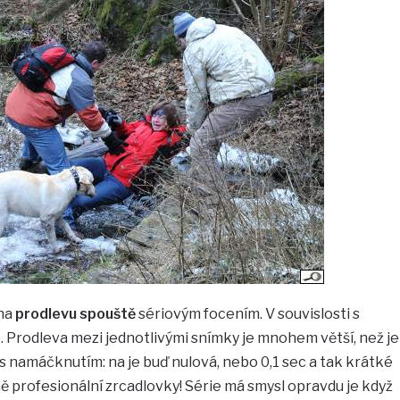
 na
prodlevu spouště
sériovým focením. V souvislosti s
. Prodleva mezi jednotlivými snímky je mnohem větší, než je
 namáčknutím: na je buď nulová, nebo 0,1 sec a tak krátké
ě profesionální zrcadlovky! Série má smysl opravdu je když