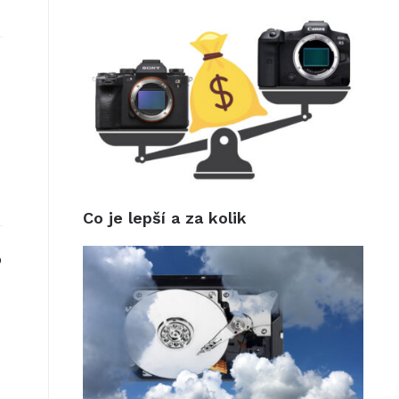
Co je lepší a za kolik
o