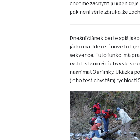
chceme zachytit
průběh děje
pak není série záruka, že zach
Dnešní článek berte spíš jako
jádro má. Jde o sériové fotog
sekvence. Tuto funkci má pra
rychlost snímání obvykle s ro
nasnímat 3 snímky. Ukázka p
(jeho test chystám) rychlostí 