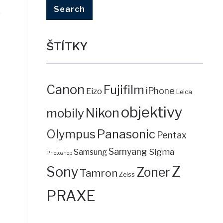
ŠTÍTKY
Canon
Fujifilm
iPhone
Eizo
Leica
objektivy
mobily
Nikon
Panasonic
Olympus
Pentax
Samyang
Sigma
Samsung
Photoshop
Z
Sony
Zoner
Tamron
Zeiss
PRAXE