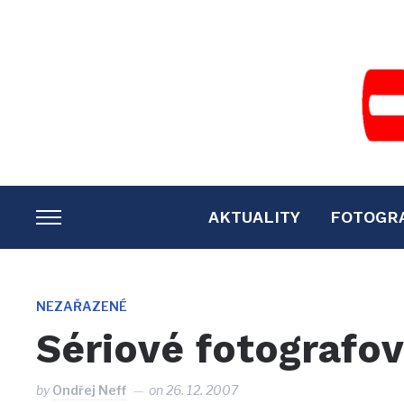
AKTUALITY
FOTOGR
TOGGLE
SIDEBAR
&
NAVIGATION
NEZAŘAZENÉ
Sériové fotografov
by
Ondřej Neff
on
26. 12. 2007