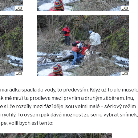
amarádka spadla do vody, to především. Když už to ale musel
pak mě mrzí ta prodleva mezi prvním a druhým záběrem. Inu,
 si, že rozdíly mezi fází děje jsou velmi malé – sériový režim
 rychlý. To ovšem pak dává možnost ze série vybrat snímek,
e, volil bych asi tento: