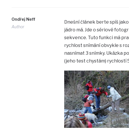
Ondřej Neff
Dnešní článek berte spíš jako
Author
jádro má. Jde o sériové fotog
sekvence. Tuto funkci má pra
rychlost snímání obvykle s ro
nasnímat 3 snímky. Ukázka p
(jeho test chystám) rychlostí 