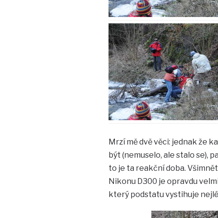
Mrzí mě dvě věci: jednak že k
být (nemuselo, ale stalo se), 
to je ta reakční doba. Všimněte
Nikonu D300 je opravdu velmi
který podstatu vystihuje nejlép