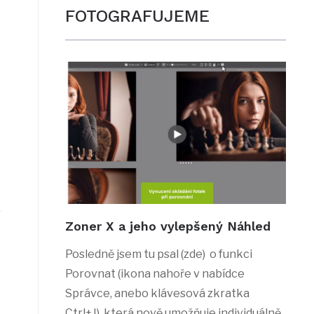
FOTOGRAFUJEME
Zoner X a jeho vylepšený Náhled
Posledně jsem tu psal (zde) o funkci
Porovnat (ikona nahoře v nabídce
Správce, anebo klávesová zkratka
Ctrl+J), která nově umožňuje individuálně