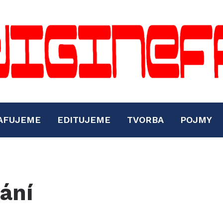
AFUJEME
EDITUJEME
TVORBA
POJMY
ání