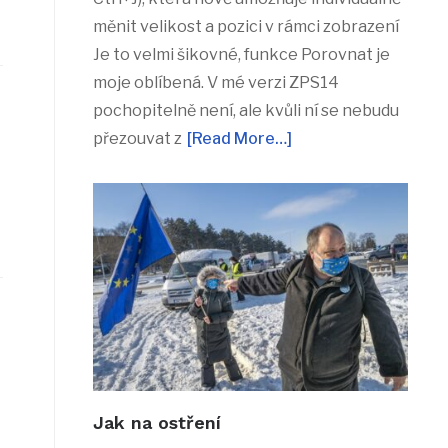
měnit velikost a pozici v rámci zobrazení
Je to velmi šikovné, funkce Porovnat je
moje oblíbená. V mé verzi ZPS14
pochopitelně není, ale kvůli ní se nebudu
přezouvat z
[Read More…]
Jak na ostření