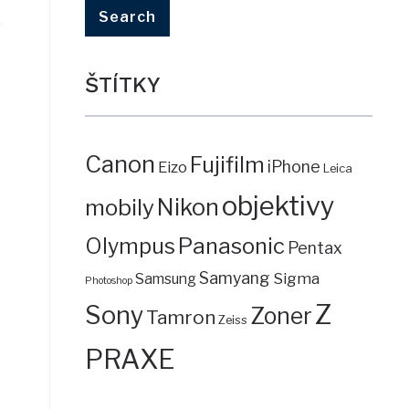
ŠTÍTKY
Canon
Fujifilm
iPhone
Eizo
Leica
objektivy
mobily
Nikon
Panasonic
Olympus
Pentax
Samyang
Sigma
Samsung
Photoshop
Z
Sony
Zoner
Tamron
Zeiss
PRAXE