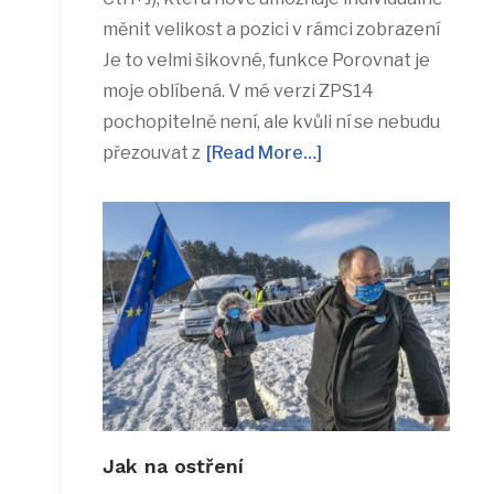
měnit velikost a pozici v rámci zobrazení
Je to velmi šikovné, funkce Porovnat je
moje oblíbená. V mé verzi ZPS14
pochopitelně není, ale kvůli ní se nebudu
přezouvat z
[Read More…]
Jak na ostření