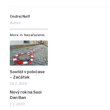
Ondřej Neff
Author
More in Nezařazené:
Soutěž v poločase
– Začátek
14. 1. 2019
Nový rok na Suoi
Dan Ban
1. 1. 2019