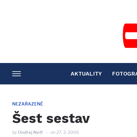
AKTUALITY
FOTOGR
TOGGLE
SIDEBAR
&
NAVIGATION
NEZAŘAZENÉ
Šest sestav
by
Ondřej Neff
on
27. 3. 2006