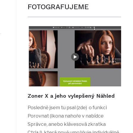
FOTOGRAFUJEME
Zoner X a jeho vylepšený Náhled
Posledně jsem tu psal (zde) o funkci
Porovnat (ikona nahoře v nabídce
Správce, anebo klávesová zkratka
Ctrl+J), která nově umožňuje individuálně