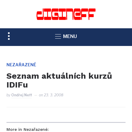
TOGGLE
MENU
SIDEBAR
&
NAVIGATION
NEZAŘAZENÉ
Seznam aktuálních kurzů
IDIFu
by
Ondřej Neff
on
23. 3. 2008
More in Nezařazené: