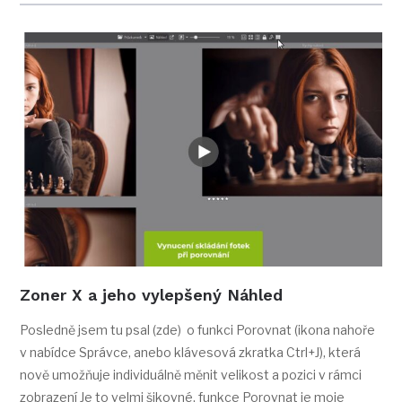
Zoner X a jeho vylepšený Náhled
Posledně jsem tu psal (zde) o funkci Porovnat (ikona nahoře
v nabídce Správce, anebo klávesová zkratka Ctrl+J), která
nově umožňuje individuálně měnit velikost a pozici v rámci
zobrazení Je to velmi šikovné, funkce Porovnat je moje