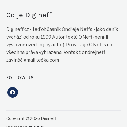
Co je Digineff
Digineff.cz - teď občasník Ondřeje Neffa - jako deník
vychází od roku 1999 Autor textů O.Neff (není-li
výslovně uveden jiný autor). Provozuje O.Neff s.r.o. -
všechna práva vyhrazena Kontakt: ondrejneff
zavináč gmail tečka com
FOLLOW US
facebook
Copyright © 2026 Digineff