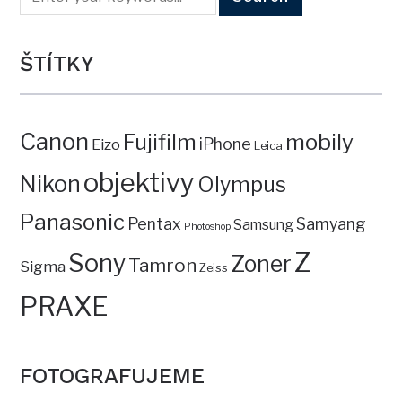
ŠTÍTKY
Canon
mobily
Fujifilm
iPhone
Eizo
Leica
objektivy
Nikon
Olympus
Panasonic
Pentax
Samyang
Samsung
Photoshop
Z
Sony
Zoner
Tamron
Sigma
Zeiss
PRAXE
FOTOGRAFUJEME