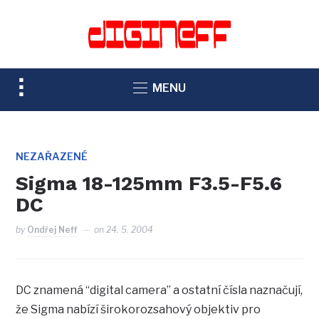
TOGGLE
MENU
SIDEBAR
&
NAVIGATION
NEZAŘAZENÉ
Sigma 18-125mm F3.5-F5.6
DC
by
Ondřej Neff
on
24. 5. 2004
DC znamená “digital camera” a ostatní čísla naznačují,
že Sigma nabízí širokorozsahový objektiv pro