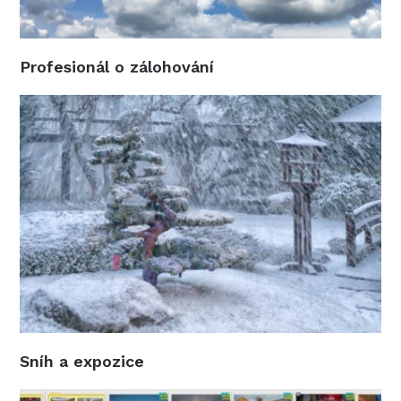
Profesionál o zálohování
Sníh a expozice