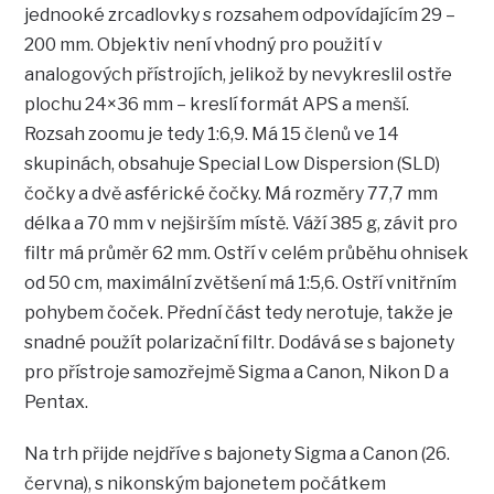
jednooké zrcadlovky s rozsahem odpovídajícím 29 –
200 mm. Objektiv není vhodný pro použití v
analogových přístrojích, jelikož by nevykreslil ostře
plochu 24×36 mm – kreslí formát APS a menší.
Rozsah zoomu je tedy 1:6,9. Má 15 členů ve 14
skupinách, obsahuje Special Low Dispersion (SLD)
čočky a dvě asférické čočky. Má rozměry 77,7 mm
délka a 70 mm v nejširším místě. Váží 385 g, závit pro
filtr má průměr 62 mm. Ostří v celém průběhu ohnisek
od 50 cm, maximální zvětšení má 1:5,6. Ostří vnitřním
pohybem čoček. Přední část tedy nerotuje, takže je
snadné použít polarizační filtr. Dodává se s bajonety
pro přístroje samozřejmě Sigma a Canon, Nikon D a
Pentax.
Na trh přijde nejdříve s bajonety Sigma a Canon (26.
června), s nikonským bajonetem počátkem