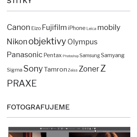
ŠTÍTKY
Canon
mobily
Fujifilm
iPhone
Eizo
Leica
objektivy
Nikon
Olympus
Panasonic
Pentax
Samyang
Samsung
Photoshop
Z
Sony
Zoner
Tamron
Sigma
Zeiss
PRAXE
FOTOGRAFUJEME