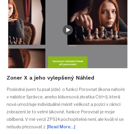
Zoner X a jeho vylepšený Náhled
Posledně jsem tu psal (zde) o funkci Porovnat (ikona nahoře
v nabídce Správce, anebo klávesová zkratka Ctrl+J), která
nově umožňuje individuálně měnit velikost a pozici v rámci
zobrazení Je to velmi šikovné, funkce Porovnat je moje
oblíbená. V mé verzi ZPS14 pochopitelně není, ale kvůli ní se
nebudu přezouvat z
[Read More…]