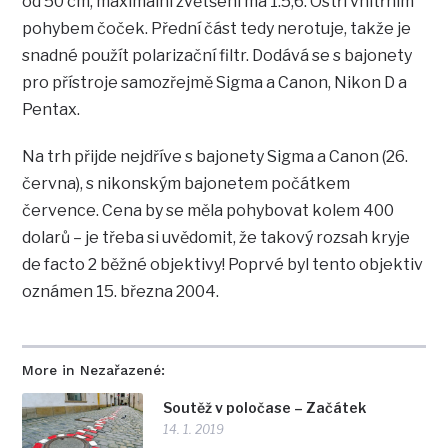
od 50 cm, maximální zvětšení má 1:5,6. Ostří vnitřním
pohybem čoček. Přední část tedy nerotuje, takže je
snadné použít polarizační filtr. Dodává se s bajonety
pro přístroje samozřejmě Sigma a Canon, Nikon D a
Pentax.
Na trh přijde nejdříve s bajonety Sigma a Canon (26.
června), s nikonským bajonetem počátkem
července. Cena by se měla pohybovat kolem 400
dolarů – je třeba si uvědomit, že takový rozsah kryje
de facto 2 běžné objektivy! Poprvé byl tento objektiv
oznámen 15. března 2004.
More in Nezařazené:
Soutěž v poločase – Začátek
14. 1. 2019