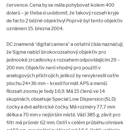
července. Cena by se měla pohybovat kolem 400
dolarů – je třeba si uvědomit, že takový rozsah kryje
de facto 2 běžné objektivy! Poprvé byl tento objektiv
oznámen 15. března 2004.
DC znamená “digital camera” a ostatní čísla naznačují,
že Sigma nabízí širokorozsahový objektiv pro
jednooké zrcadlovky s rozsahem odpovídajícím 29 –
200 mm. Objektiv není vhodný pro použití v
analogových přístrojích, jelikož by nevykreslil ostře
plochu 24×36 mm – kreslí formát APS a menší.
Rozsah zoomu je tedy 1:6,9. Má 15 členů ve 14
skupinách, obsahuje Special Low Dispersion (SLD)
čočky a dvě asférické čočky. Má rozměry 77,7 mm
délka a 70 mm v nejširším místě. Váží 385 g, závit pro
filtr má průměr 62 mm. Ostří v celém průběhu ohnisek