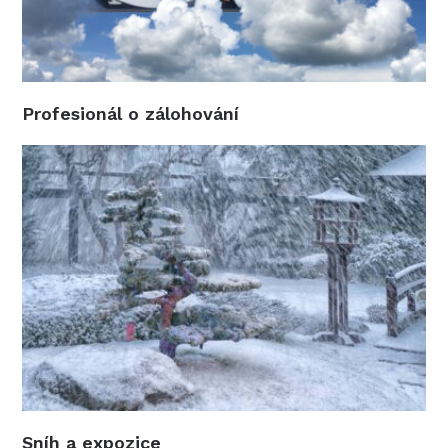
Profesionál o zálohování
Sníh a expozice