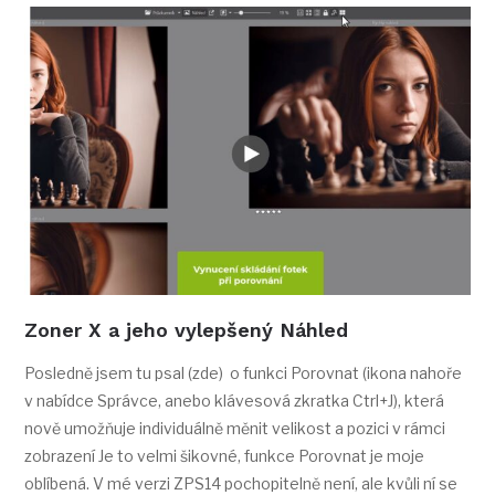
Zoner X a jeho vylepšený Náhled
Posledně jsem tu psal (zde) o funkci Porovnat (ikona nahoře
v nabídce Správce, anebo klávesová zkratka Ctrl+J), která
nově umožňuje individuálně měnit velikost a pozici v rámci
zobrazení Je to velmi šikovné, funkce Porovnat je moje
oblíbená. V mé verzi ZPS14 pochopitelně není, ale kvůli ní se