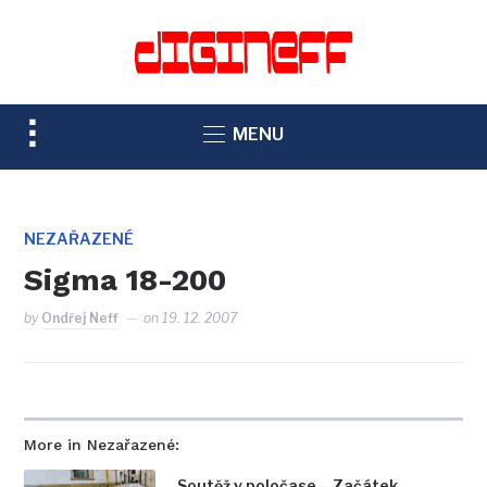
TOGGLE
MENU
SIDEBAR
&
NAVIGATION
NEZAŘAZENÉ
Sigma 18-200
by
Ondřej Neff
on
19. 12. 2007
More in Nezařazené:
Soutěž v poločase – Začátek