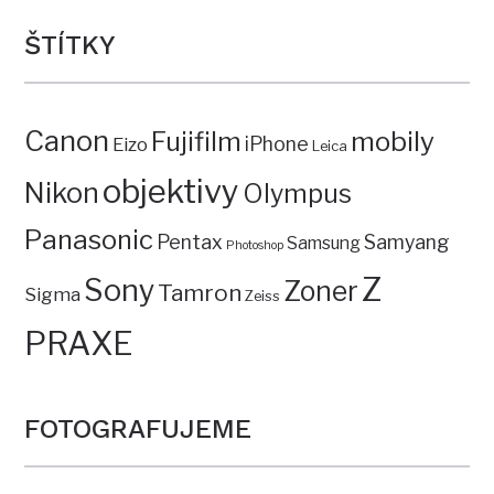
ŠTÍTKY
Canon
mobily
Fujifilm
iPhone
Eizo
Leica
objektivy
Nikon
Olympus
Panasonic
Pentax
Samyang
Samsung
Photoshop
Z
Sony
Zoner
Tamron
Sigma
Zeiss
PRAXE
FOTOGRAFUJEME