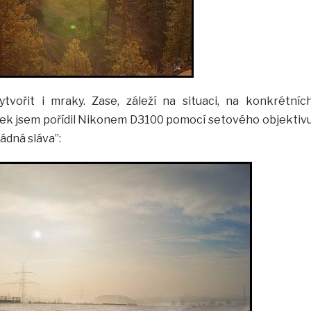
ytvořit i mraky. Zase, záleží na situaci, na konkrétníc
mek jsem pořídil Nikonem D3100 pomocí setového objektiv
žádná sláva”: