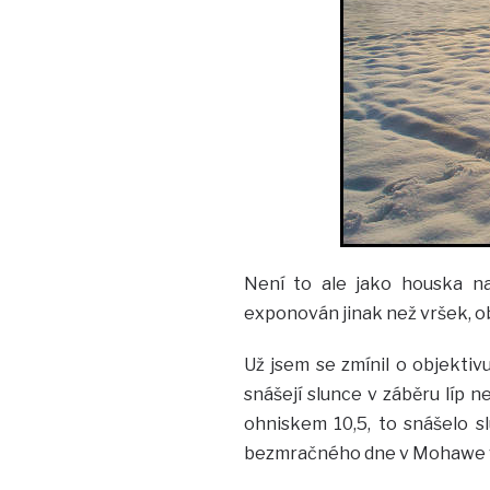
Není to ale jako houska na
exponován jinak než vršek, ob
Už jsem se zmínil o objektiv
snášejí slunce v záběru líp n
ohniskem 10,5, to snášelo s
bezmračného dne v Mohawe v 