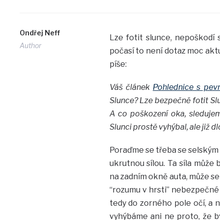
Ondřej Neff
Lze fotit slunce, nepoškodí 
Author
počasí to není dotaz moc aktu
píše:
Váš článek
Pohlednice s pev
Slunce? Lze bezpečně fotit Sl
A co poškození oka, sledujeme
Slunci prostě vyhýbal, ale již 
Poraďme se třeba se selským ro
ukrutnou sílou. Ta síla může
na zadním okně auta, může se
“rozumu v hrsti” nebezpečné
tedy do zorného pole očí, a 
vyhýbáme ani ne proto, že by