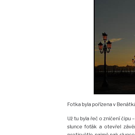
Fotka byla pořízena v Benátk
Už tu byla řeč o zničení čipu 
slunce foťák a otevřel záv
protisvětlo, najmě pak slunce 