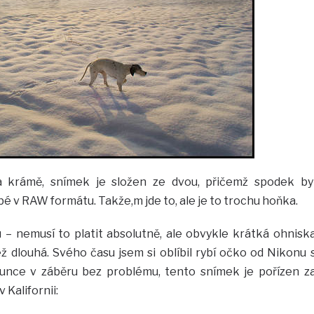
 krámě, snímek je složen ze dvou, přičemž spodek by
é v RAW formátu. Takže,m jde to, ale je to trochu hoňka.
u – nemusí to platit absolutně, ale obvykle krátká ohnisk
ež dlouhá. Svého času jsem si oblíbil rybí očko od Nikonu 
lunce v záběru bez problému, tento snímek je pořízen z
Kalifornii: