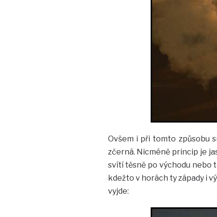
Ovšem i při tomto způsobu 
zčerná. Nicméně princip je jas
svítí těsně po východu nebo 
kdežto v horách ty západy i vý
vyjde: