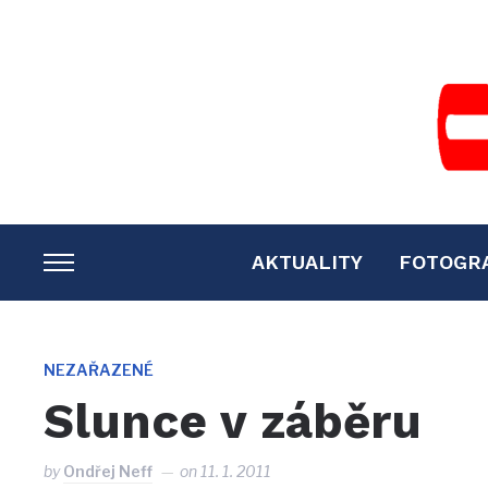
AKTUALITY
FOTOGR
TOGGLE
SIDEBAR
&
NAVIGATION
NEZAŘAZENÉ
Slunce v záběru
by
Ondřej Neff
on
11. 1. 2011