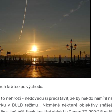
ách krátce po východu.
– to nehrozí – nedovedu si představit, že by někdo namířil n
ěrku v BULB režimu… Nicméně některé objektivy snášej
líp a jiné hůř. Jinak kvalitní objektiv Canon 70-200/2.8 patř