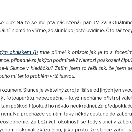
se čip? Na to se mě ptá náš čtenář pan J.V. Za aktuálníh
ální, nicméně věřme, že sluníčko ještě uvidíme. Čtenář ted
ným ohniskem (1)
mne přiměl k otázce: jak je to s focení
unce, případně za jakých podmínek? Nehrozí poškození čipu
-li Slunce v hledáčku? Zatím jsem to řešil tak, že jsem s
dlouho mi tento problém vrtá hlavou.
zumem. Slunce je světelný zdroj a liší se od jiných jen svo
 být fotoaparátu nebezpečná – když necháme přístroj vále
 tam poškodit (pokud ho někdo neukradne). Za předpoklad
 není. Na procházce se nám taky někdy dostane do záběru
neoslepneme. Za běžných okolností se tedy slunci v záběr
chom riskovali zkázu čipu, jako proto, že slunce zářící n