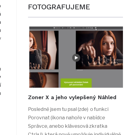
FOTOGRAFUJEME
o
á
a
m
y
h
y
í
n
Zoner X a jeho vylepšený Náhled
Posledně jsem tu psal (zde) o funkci
Porovnat (ikona nahoře v nabídce
Správce, anebo klávesová zkratka
Ctrl+J), která nově umožňuje individuálně