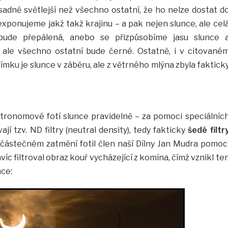
sadně světlejší než všechno ostatní, že ho nelze dostat d
xponujeme jakž takž krajinu – a pak nejen slunce, ale cel
ude přepálená, anebo se přizpůsobíme jasu slunce 
ale všechno ostatní bude černé. Ostatně, i v citované
ímku je slunce v záběru, ale z větrného mlýna zbyla faktick
stronomové fotí slunce pravidelně – za pomoci speciálníc
ají tzv. ND filtry (neutral density), tedy fakticky
šedé filtr
 částečném zatmění fotil člen naší Dílny Jan Mudra pomoc
avíc filtroval obraz kouř vycházející z komína, čímž vznikl te
nce: