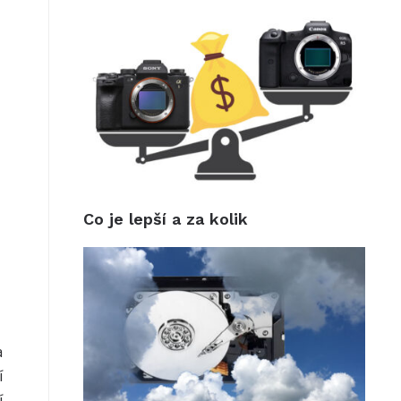
Co je lepší a za kolik
a
í
í