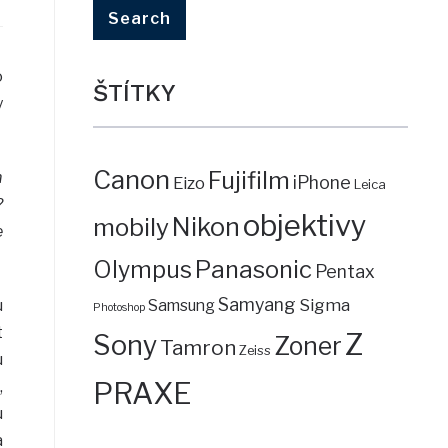
o
ŠTÍTKY
y
Canon
Fujifilm
m
iPhone
Eizo
Leica
?
objektivy
mobily
Nikon
e
Panasonic
Olympus
Pentax
Samyang
Sigma
u
Samsung
Photoshop
t
Z
Sony
Zoner
Tamron
Zeiss
u
PRAXE
,
u
a