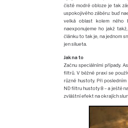
čisté modré obloze je tak zá
uspokojivého záběru: buď nae
velká oblast kolem něho b
naexponujeme ho jakž takž, 
článku to tak je, na jednom sn
jen silueta.
Jak na to
Začnu speciálními případy. A
filtrů. V běžné praxi se použív
různé hustoty. Při posledním
ND filtru hustoty 8 – a ještě n
zvláštní efekt na okrajích slu