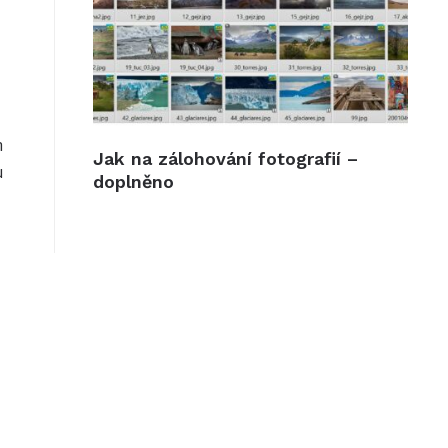
h
Jak na zálohování fotografií –
u
doplněno