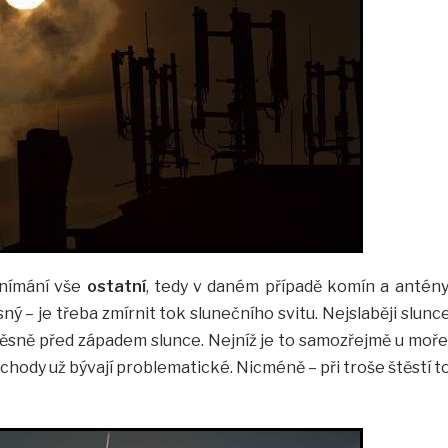
snímání vše
ostatní
, tedy v daném případě komín a antény
ný – je třeba zmírnit tok slunečního svitu. Nejslaběji slunc
těsně před západem slunce. Nejníž je to samozřejmě u moře
chody už bývají problematické. Nicméně – při troše štěstí t