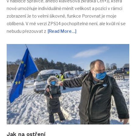
v nabídce Správce, anebo klávesová zkratka Ctrl+J), která
nově umožňuje individuálně měnit velikost a pozici v rámci
zobrazení Je to velmi šikovné, funkce Porovnat je moje
oblíbená. V mé verzi ZPS14 pochopitelně není, ale kvůli ní se
nebudu přezouvat z
[Read More…]
Jak na ostření