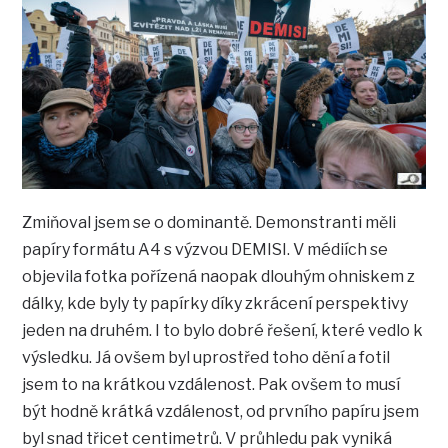
Zmiňoval jsem se o dominantě. Demonstranti měli
papíry formátu A4 s výzvou DEMISI. V médiích se
objevila fotka pořízená naopak dlouhým ohniskem z
dálky, kde byly ty papírky díky zkrácení perspektivy
jeden na druhém. I to bylo dobré řešení, které vedlo k
výsledku. Já ovšem byl uprostřed toho dění a fotil
jsem to na krátkou vzdálenost. Pak ovšem to musí
být hodně krátká vzdálenost, od prvního papíru jsem
byl snad třicet centimetrů. V průhledu pak vyniká