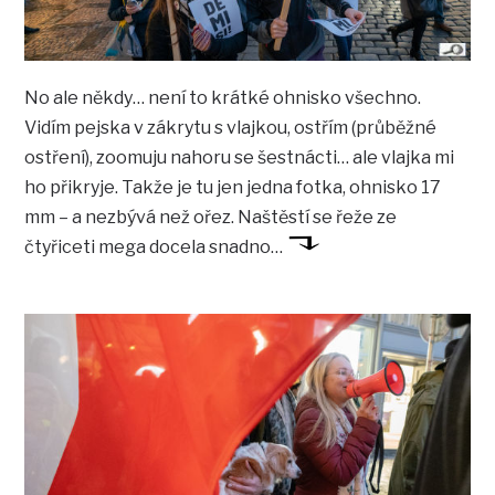
No ale někdy… není to krátké ohnisko všechno.
Vidím pejska v zákrytu s vlajkou, ostřím (průběžné
ostření), zoomuju nahoru se šestnácti… ale vlajka mi
ho přikryje. Takže je tu jen jedna fotka, ohnisko 17
mm – a nezbývá než ořez. Naštěstí se řeže ze
čtyřiceti mega docela snadno…