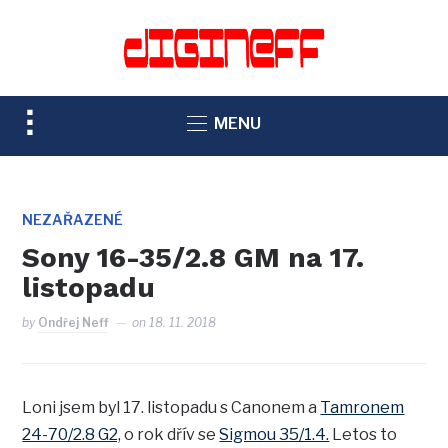
TOGGLE
MENU
SIDEBAR
&
NAVIGATION
NEZAŘAZENÉ
Sony 16-35/2.8 GM na 17.
listopadu
by
Ondřej Neff
on
18. 11. 2018
Loni jsem byl 17. listopadu s Canonem a
Tamronem
24-70/2.8 G2,
o rok dřív se
Sigmou 35/1.4.
Letos to