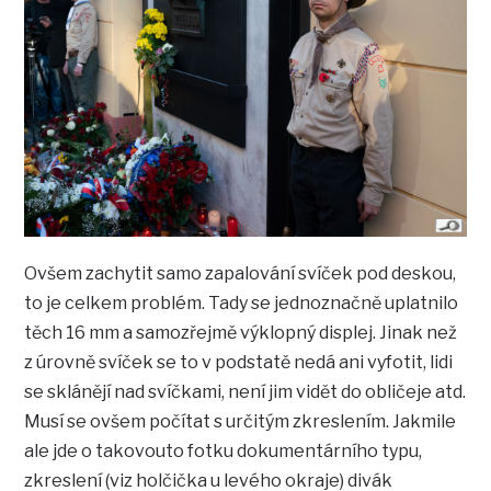
Ovšem zachytit samo zapalování svíček pod deskou,
to je celkem problém. Tady se jednoznačně uplatnilo
těch 16 mm a samozřejmě výklopný displej. Jinak než
z úrovně svíček se to v podstatě nedá ani vyfotit, lidi
se sklánějí nad svíčkami, není jim vidět do obličeje atd.
Musí se ovšem počítat s určitým zkreslením. Jakmile
ale jde o takovouto fotku dokumentárního typu,
zkreslení (viz holčička u levého okraje) divák