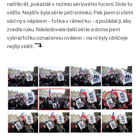
natřikrát, pokaždé v režimu sériového focení. Dole to
vidíte. Nejdřív byla série pěti snímků. Pak jsem si všiml
slečny s nápisem – fotka v rámečku – a požádal ji, aby
zvedla ruku. Následovala další série a doma jsem
vybral fotku označenou oválem – na ní byly obličeje
nejlíp vidět.