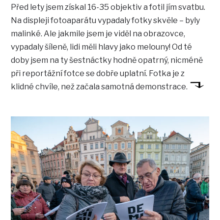
Před lety jsem získal 16-35 objektiv a fotil jím svatbu.
Na displeji fotoaparátu vypadaly fotky skvěle – byly
malinké. Ale jakmile jsem je viděl na obrazovce,
vypadaly šíleně, lidi měli hlavy jako melouny! Od té
doby jsem na ty šestnáctky hodně opatrný, nicméně
při reportážní fotce se dobře uplatní. Fotka je z
klidné chvíle, než začala samotná demonstrace.