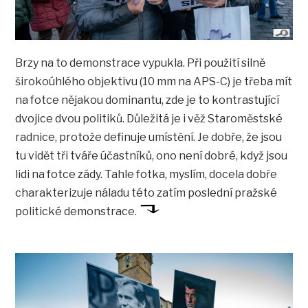
Brzy na to demonstrace vypukla. Při použití silně
širokoúhlého objektivu (10 mm na APS-C) je třeba mít
na fotce nějakou dominantu, zde je to kontrastující
dvojice dvou politiků. Důležitá je i věž Staroměstské
radnice, protože definuje umístění. Je dobře, že jsou
tu vidět tři tváře účastníků, ono není dobré, když jsou
lidi na fotce zády. Tahle fotka, myslím, docela dobře
charakterizuje náladu této zatím poslední pražské
politické demonstrace.