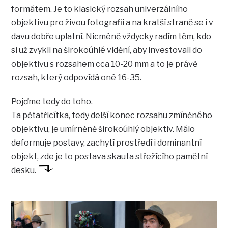
formátem. Je to klasický rozsah univerzálního
objektivu pro živou fotografii a na kratší straně se i v
davu dobře uplatní. Nicméně vždycky radím těm, kdo
si už zvykli na širokoúhlé vidění, aby investovali do
objektivu s rozsahem cca 10-20 mm a to je právě
rozsah, který odpovídá oné 16-35.
Pojďme tedy do toho.
Ta pětatřicítka, tedy delší konec rozsahu zmíněného
objektivu, je umírněně širokoúhlý objektiv. Málo
deformuje postavy, zachytí prostředí i dominantní
objekt, zde je to postava skauta střežícího pamětní
desku.