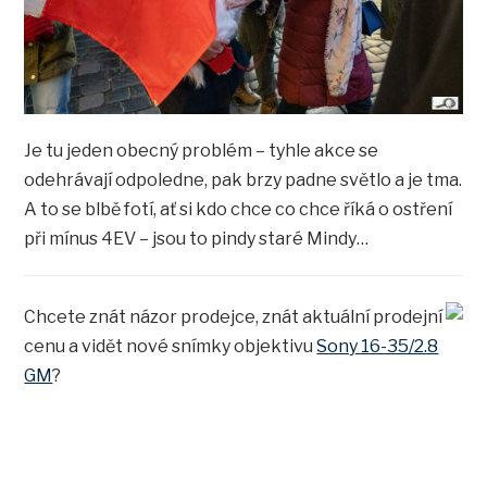
Je tu jeden obecný problém – tyhle akce se
odehrávají odpoledne, pak brzy padne světlo a je tma.
A to se blbě fotí, ať si kdo chce co chce říká o ostření
při mínus 4EV – jsou to pindy staré Mindy…
Chcete znát názor prodejce, znát aktuální prodejní
cenu a vidět nové snímky objektivu
Sony 16-35/2.8
GM
?