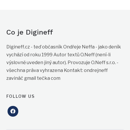
Co je Digineff
Digineff.cz - teď občasník Ondřeje Neffa - jako deník
vychází od roku 1999 Autor textů O.Neff (není-li
výslovně uveden jiný autor). Provozuje O.Neff s.r.o. -
všechna práva vyhrazena Kontakt: ondrejneff
zavináč gmail tečka com
FOLLOW US
facebook