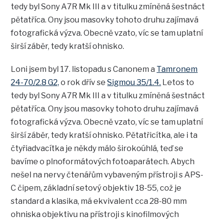
tedy byl Sony A7R Mk III a v titulku zmíněná šestnáct
pětatříca. Ony jsou masovky tohoto druhu zajímavá
fotografická výzva. Obecně vzato, víc se tam uplatní
širší záběr, tedy kratší ohnisko.
Loni jsem byl 17. listopadu s Canonem a
Tamronem
24-70/2.8 G2,
o rok dřív se
Sigmou 35/1.4.
Letos to
tedy byl Sony A7R Mk III a v titulku zmíněná šestnáct
pětatříca. Ony jsou masovky tohoto druhu zajímavá
fotografická výzva. Obecně vzato, víc se tam uplatní
širší záběr, tedy kratší ohnisko. Pětatřicítka, ale i ta
čtyřiadvacítka je někdy málo širokoúhlá, teď se
bavíme o plnoformátových fotoaparátech. Abych
nešel na nervy čtenářům vybaveným přístroji s APS-
C čipem, základní setový objektiv 18-55, což je
standard a klasika, má ekvivalent cca 28-80 mm
ohniska objektivu na přístroji s kinofilmových