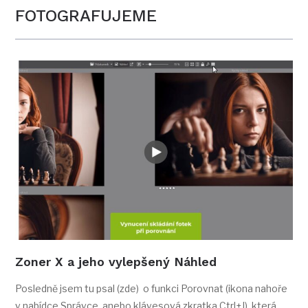
FOTOGRAFUJEME
Zoner X a jeho vylepšený Náhled
Posledně jsem tu psal (zde) o funkci Porovnat (ikona nahoře
v nabídce Správce, anebo klávesová zkratka Ctrl+J), která