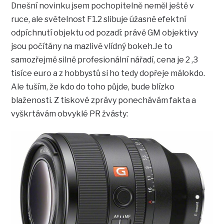
Dnešní novinku jsem pochopitelně neměl ještě v
ruce, ale světelnost F1.2 slibuje úžasně efektní
odpíchnutí objektu od pozadí: právě GM objektivy
jsou počítány na mazlivě vlídný bokeh.Je to
samozřejmě silně profesionální nářadí, cena je 2 ,3
tisíce euro a z hobbystů si ho tedy dopřeje málokdo.
Ale tuším, že kdo do toho půjde, bude blízko
blaženosti. Z tiskové zprávy ponechávám fakta a
vyškrtávám obvyklé PR žvásty: