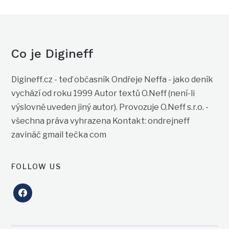
Co je Digineff
Digineff.cz - teď občasník Ondřeje Neffa - jako deník
vychází od roku 1999 Autor textů O.Neff (není-li
výslovně uveden jiný autor). Provozuje O.Neff s.r.o. -
všechna práva vyhrazena Kontakt: ondrejneff
zavináč gmail tečka com
FOLLOW US
facebook