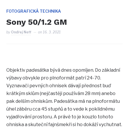
FOTOGRAFICKÁ TECHNIKA
Sony 50/1.2 GM
by
Ondřej Neff
on
16. 3. 2021
Objektiv
padesátka
bývá dnes opomíjen. Do základní
výbavy obvykle pro plnoformát patrí 24-70.
Vyznavači pevných ohnisek dávají přednost buď
krátkým sklům (nejčastěji používám 28 mm) anebo
pak delším ohniskům. Padesátka má na plnoformátu
úhel záběru cca 45 stupňů a to vede k poklidnému
vyjadřování prostoru. A právě to je kouzlo tohoto
ohniska a skuteční fajnšmekři si ho dokáží vychutnat.