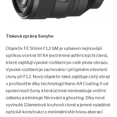
Tisková zpráva Sonyho
Objektiv FE 50mm F1.2 GM je vybaven nejnovější
optikou včetně tří XA (extrémně asférických) členů,
které zajišťují vysoké rozlišení po celé ploše obrazu.
Vysoké rozlišení je zachováno i při úplném otevření
clony při F1.2. Nový objektiv také zajišťuje čistý obraz
v protisvětle díky technologii Nano AR Coating II od
společnosti Sony, která účinně minimalizuje vnitřní
odlesky a eliminuje flérování a ghosting. Díky nově
vyvinuté 11lamelové kruhové cloně a jemně vyladěné
optické konstrukci s minimální sférickou aberací