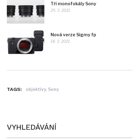
Tři monofokály Sony
29. 3. 2021
Nová verze Sigmy fp
18. 3. 2021
TAGS:
,
objektivy
Sony
VYHLEDÁVÁNÍ