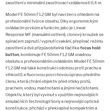
zaostření s minimální zaostřovací vzdáleností 0,4 m.
Model FE 50mm F1.2 GM byl navržen s ohledem na
profesionální tvůrce obsahu. Díky ergonomickým
ovládacím prvkům a funkcím, jako je Linear
Response MF (manuální ostření), clonový kroužek se
spínačem zapnutí / vypnutí cvakání, přepínač režimu
zaostření a dvě přizpůsobitelná tlačítka
focus hold
button
, kombinuje FE 50mm F1.2 GM snadnou
obsluhu s profesionálním ovládáním. Model FE 50mm
F1.2 GM má také konstrukci odolnou proti prachu a
vlhkosti1 a fluorovou povrchovou úpravu předního
členu, která chrání objektiv před otisky prstů,
prachem, vodou, mastnotami a jinými nečistotami.
Objektiv, který byl vyvinut s využitím nejnovějších
simulačních technologií Sony a nejnovější optické
konstrukce, přichází v překvapivě kompaktním a