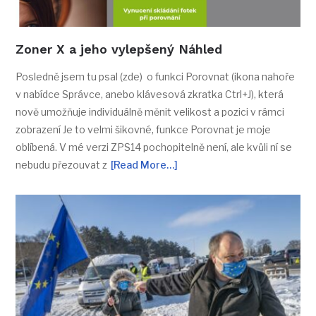
Zoner X a jeho vylepšený Náhled
Posledně jsem tu psal (zde) o funkci Porovnat (ikona nahoře
v nabídce Správce, anebo klávesová zkratka Ctrl+J), která
nově umožňuje individuálně měnit velikost a pozici v rámci
zobrazení Je to velmi šikovné, funkce Porovnat je moje
oblíbená. V mé verzi ZPS14 pochopitelně není, ale kvůli ní se
nebudu přezouvat z
[Read More…]