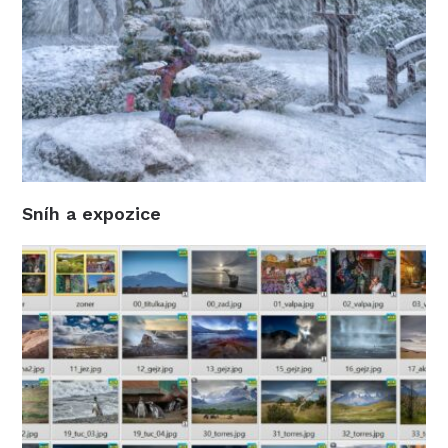
Sníh a expozice