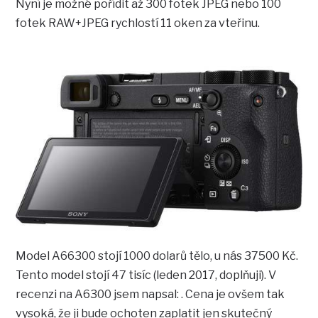
Nyní je možné pořídit až 300 fotek JPEG nebo 100
fotek RAW+JPEG rychlostí 11 oken za vteřinu.
Model A66300 stojí 1000 dolarů tělo, u nás 37500 Kč.
Tento model stojí 47 tisíc (leden 2017, doplňuji). V
recenzi na A6300 jsem napsal: . Cena je ovšem tak
vysoká, že ji bude ochoten zaplatit jen skutečný