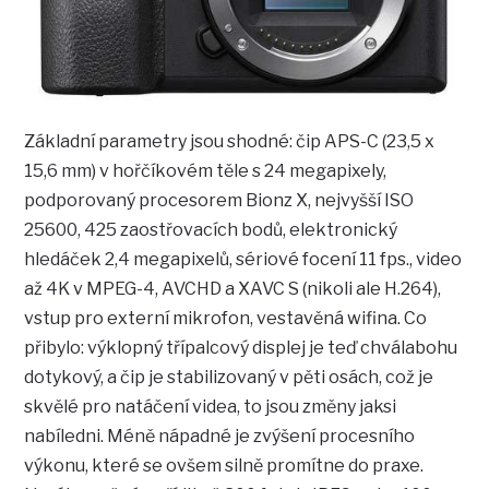
Základní parametry jsou shodné: čip APS-C (23,5 x
15,6 mm) v hořčíkovém těle s 24 megapixely,
podporovaný procesorem Bionz X, nejvyšší ISO
25600, 425 zaostřovacích bodů, elektronický
hledáček 2,4 megapixelů, sériové focení 11 fps., video
až 4K v MPEG-4, AVCHD a XAVC S (nikoli ale H.264),
vstup pro externí mikrofon, vestavěná wifina. Co
přibylo: výklopný třípalcový displej je teď chválabohu
dotykový, a čip je stabilizovaný v pěti osách, což je
skvělé pro natáčení videa, to jsou změny jaksi
nabíledni. Méně nápadné je zvýšení procesního
výkonu, které se ovšem silně promítne do praxe.