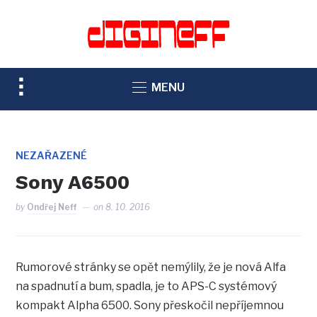
TOGGLE
MENU
SIDEBAR
&
NAVIGATION
NEZAŘAZENÉ
Sony A6500
by
Ondřej Neff
on
8. 10. 2016
Rumorové stránky se opět nemýlily, že je nová Alfa
na spadnutí a bum, spadla, je to APS-C systémový
kompakt Alpha 6500. Sony přeskočil nepříjemnou