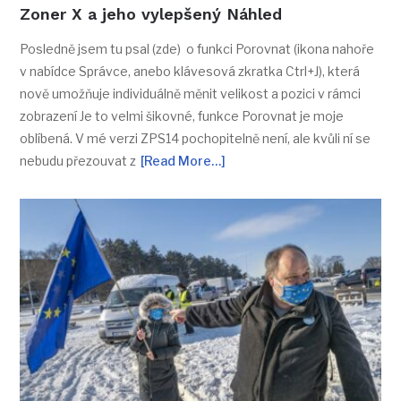
Zoner X a jeho vylepšený Náhled
Posledně jsem tu psal (zde) o funkci Porovnat (ikona nahoře
v nabídce Správce, anebo klávesová zkratka Ctrl+J), která
nově umožňuje individuálně měnit velikost a pozici v rámci
zobrazení Je to velmi šikovné, funkce Porovnat je moje
oblíbená. V mé verzi ZPS14 pochopitelně není, ale kvůli ní se
nebudu přezouvat z
[Read More…]