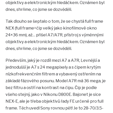
objektivy a elektronickým hledáčkem. Oznámen byl
dnes, shrňme, co jsme se dozvěděli.
Tak dlouho se šeptalo o tom, že se chystá full frame
NEX (full frame=čip velký jako kinofilmové okno
24×36 mm), až… přišel A7/A7R, přístroj s výměnnými
objektivy a elektronickým hledáčkem. Oznámen byl
dnes, shrňme, co jsme se dozvěděli.
Především, jaký je rozdíl mezi A7 a A7R, Levnější a
jednodušší je A7 s 24 megapixely a s čipem krytým
nízkofrekvenčním filtrem a vybavený ostřením na
základě fázového posunu. Model A7R má 36 mega, je
bez filtru a ostří na kontrast na čipu. Čip je podle
všeho stejný, jako v Nikonu D800E. Bajonet je sice
NEX-E, ale je třeba objektivů řady FE určené pro full
frame. Těch uvedl Sony rovnou pět! Je to 28-70/3.5-