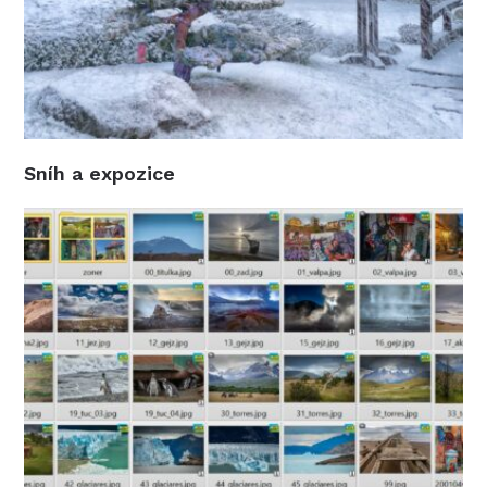
Sníh a expozice