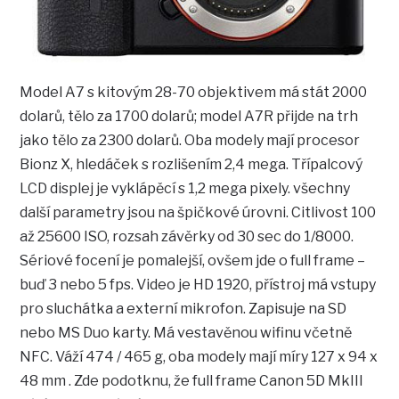
Model A7 s kitovým 28-70 objektivem má stát 2000
dolarů, tělo za 1700 dolarů; model A7R přijde na trh
jako tělo za 2300 dolarů. Oba modely mají procesor
Bionz X, hledáček s rozlišením 2,4 mega. Třípalcový
LCD displej je vyklápěcí s 1,2 mega pixely. všechny
další parametry jsou na špičkové úrovni. Citlivost 100
až 25600 ISO, rozsah závěrky od 30 sec do 1/8000.
Sériové focení je pomalejší, ovšem jde o full frame –
buď 3 nebo 5 fps. Video je HD 1920, přístroj má vstupy
pro sluchátka a externí mikrofon. Zapisuje na SD
nebo MS Duo karty. Má vestavěnou wifinu včetně
NFC. Váží 474 / 465 g, oba modely mají míry 127 x 94 x
48 mm . Zde podotknu, že full frame Canon 5D MkIII