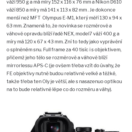
váží 950 g a má míry 152 x 116 x 76 mm a Nikon D610
váží 850 a míry má 141 x 113 x 82 mm . Je dokonce
menší než MFT Olympus E-M1, který měří 130 x 94 x
63
mm.
Znamená to, že novinka se rozměrově a
váhově opravdu blíží řadě NEX, model7 váží 400 g a
míry má 120 x 67 x 43 mm. Zní to tedy jako vyprávění
o splněném snu. Full frame za 40 tisíc i s objektivem,
přičemž jeho tělo se rozměrově a váhově blíží
mirrorlessu APS-C (je ovšem třeba vzít do úvahy, že
FE objektivy nutně budou relativně velké a těžké,
takže třeba ten Oly je větší, ale s nasazenuo optikou
na to bude relativně lépe co do rozměru a váhy).