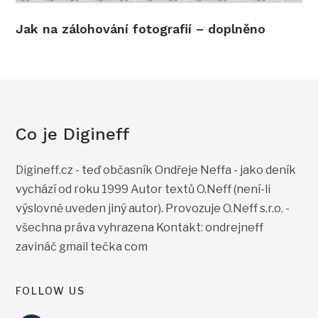
Jak na zálohování fotografií – doplněno
Co je Digineff
Digineff.cz - teď občasník Ondřeje Neffa - jako deník
vychází od roku 1999 Autor textů O.Neff (není-li
výslovně uveden jiný autor). Provozuje O.Neff s.r.o. -
všechna práva vyhrazena Kontakt: ondrejneff
zavináč gmail tečka com
FOLLOW US