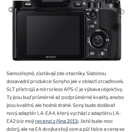
Samozřejmě, zůstávají zde otazníky. Slabinou
dosavadní produkce Sonyho jak v oblasti zrcadlovek,
SLT přístrojů a mirrorless APS-C je výbava objektivy.
Ty jsou buď průměrné až podprůměrné kvality, anebo
jsou kvalitní, ale hodně drahé. Sony bude dodávat
nový adaptér LA-EA4, který vychází z adaptéru LA-
EA2 (viz moji
recenzi z října 2011
). Jistě bude moc
dobrý, ale na EA dvojka stojí osm a půl tisíce a cena se