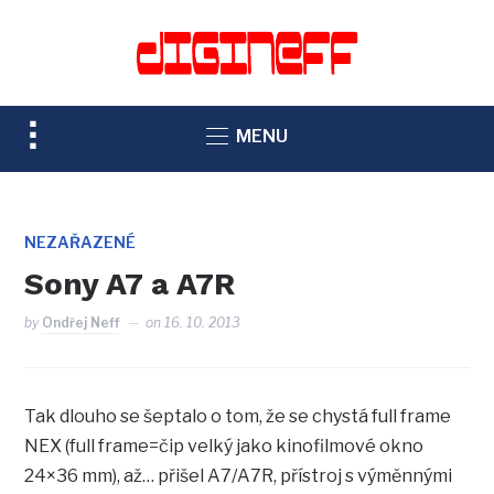
TOGGLE
MENU
SIDEBAR
&
NAVIGATION
NEZAŘAZENÉ
Sony A7 a A7R
by
Ondřej Neff
on
16. 10. 2013
Tak dlouho se šeptalo o tom, že se chystá full frame
NEX (full frame=čip velký jako kinofilmové okno
24×36 mm), až… přišel A7/A7R, přístroj s výměnnými