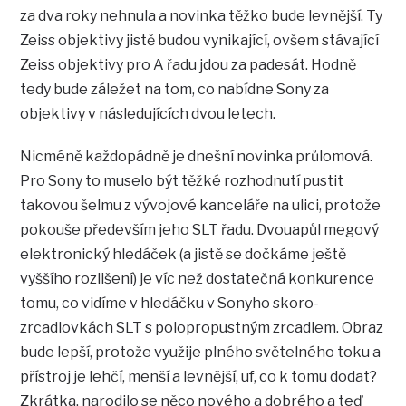
za dva roky nehnula a novinka těžko bude levnější. Ty
Zeiss objektivy jistě budou vynikající, ovšem stávající
Zeiss objektivy pro A řadu jdou za padesát. Hodně
tedy bude záležet na tom, co nabídne Sony za
objektivy v následujících dvou letech.
Nicméně každopádně je dnešní novinka průlomová.
Pro Sony to muselo být těžké rozhodnutí pustit
takovou šelmu z vývojové kanceláře na ulici, protože
pokouše především jeho SLT řadu. Dvouapůl megový
elektronický hledáček (a jistě se dočkáme ještě
vyššího rozlišení) je víc než dostatečná konkurence
tomu, co vidíme v hledáčku v Sonyho skoro-
zrcadlovkách SLT s polopropustným zrcadlem. Obraz
bude lepší, protože využije plného světelného toku a
přístroj je lehčí, menší a levnější, uf, co k tomu dodat?
Zkrátka, narodilo se něco nového a dobrého a teď