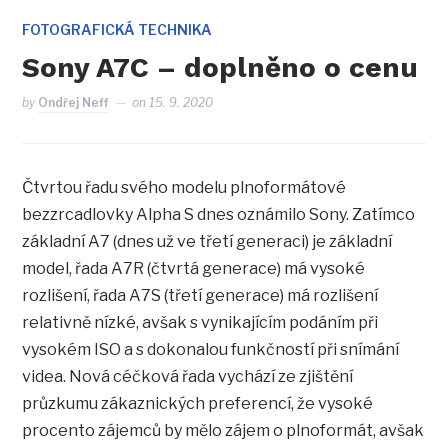
FOTOGRAFICKÁ TECHNIKA
Sony A7C – doplněno o cenu
by
Ondřej Neff
on
15. 9. 2020
Čtvrtou řadu svého modelu plnoformátové
bezzrcadlovky Alpha S dnes oznámilo Sony. Zatímco
základní A7 (dnes už ve třetí generaci) je základní
model, řada A7R (čtvrtá generace) má vysoké
rozlišení, řada A7S (třetí generace) má rozlišení
relativně nízké, avšak s vynikajícím podáním při
vysokém ISO a s dokonalou funkčností při snímání
videa. Nová céčková řada vychází ze zjištění
průzkumu zákaznických preferencí, že vysoké
procento zájemců by mělo zájem o plnoformát, avšak