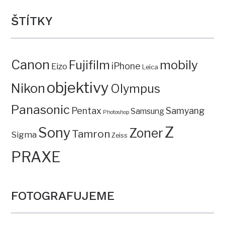
ŠTÍTKY
Canon
mobily
Fujifilm
iPhone
Eizo
Leica
objektivy
Nikon
Olympus
Panasonic
Pentax
Samyang
Samsung
Photoshop
Z
Sony
Zoner
Tamron
Sigma
Zeiss
PRAXE
FOTOGRAFUJEME