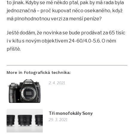
to jinak. Kdyby se mě někdo ptal, pak by má rada byla
jednoznačná – proč kupovat něco osekaného, když
má plnohodnotnou verzi za menší peníze?
Ještě dodám, že novinka se bude prodávat za 65 tisíc
i v kitu s novým objektivem 24-60/4.0-5.6. O něm
příště.
More in Fotografická technika:
2. 4. 2021
Tři monofokály Sony
29. 3. 2021