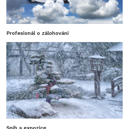
Profesionál o zálohování
Sníh a expozice