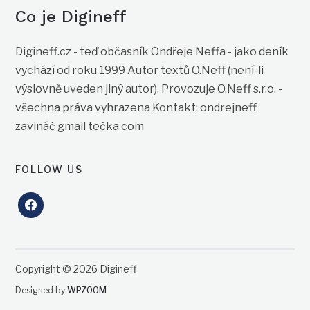
Co je Digineff
Digineff.cz - teď občasník Ondřeje Neffa - jako deník
vychází od roku 1999 Autor textů O.Neff (není-li
výslovně uveden jiný autor). Provozuje O.Neff s.r.o. -
všechna práva vyhrazena Kontakt: ondrejneff
zavináč gmail tečka com
FOLLOW US
facebook
Copyright © 2026 Digineff
Designed by
WPZOOM