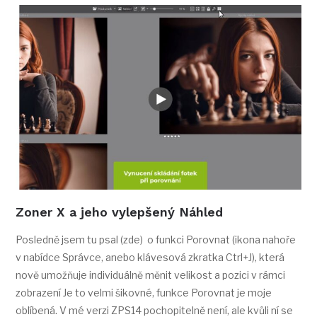
Zoner X a jeho vylepšený Náhled
Posledně jsem tu psal (zde) o funkci Porovnat (ikona nahoře
v nabídce Správce, anebo klávesová zkratka Ctrl+J), která
nově umožňuje individuálně měnit velikost a pozici v rámci
zobrazení Je to velmi šikovné, funkce Porovnat je moje
oblíbená. V mé verzi ZPS14 pochopitelně není, ale kvůli ní se