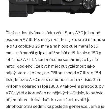
Čímž se dostáváme k jádru věci. Sony A7C je hodně
osekaná A7 III. Rozměry na šířku – je užší o 3 mm, nižší
je o tu kapličku (25 mm) a na hloubku je menší o 15
mm – má menší grip a tudíž se hůř drží. Je ale o 150 g
lehčí než A7 III. Nicméně suma sumárum, že by mě
natolik odlehčil, že bych měl chuť vzlétnout jako
bájný Ikaros, to tedy ne. Přitom model A7 III stojí 54
tisíc, kdežto A7C má oznámenou cenu 57 tisíc. Grrr.
Přitom v dolarech stojí 1800. V takovém přepočtu by
A7C vyšel v korunách na nějakých 49 tisíc, to by bylo
příjemné: volitelná tlačítka vem čert, uvnitř je
plnohodnotná sedmička poslední generace. Jenže je