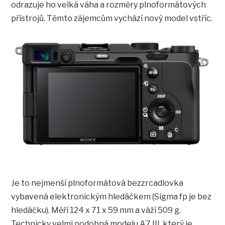
odrazuje ho velká váha a rozměry plnoformátových
přístrojů. Těmto zájemcům vychází nový model vstříc.
Je to nejmenší plnoformátová bezzrcadlovka
vybavená elektronickým hledáčkem (Sigma fp je bez
hledáčku). Měří 124 x 71 x 59 mm a váží 509 g.
Technicky velmi podobná modelu A7 III, který je