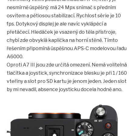
nesmírně úspěšný: má 24 Mpx snímač s předním
osvitem a pětiosou stabilizací. Rychlost série je 10
fps. Dotykový displej je ale navíc vyklápěcí a
přetáčecí. Hledáček je vsazený do těla přístroje,
chybí zde obvyklá kaplička na horní stěně. Tímto
řešením připomíná úspěšnou APS-C modelovou řadu
A6000.
Oproti A7 III jsou zde určitá omezení. Nemá volitelná
tlačítka a joystick, synchronizace blesku je při 1 / 160
vteřiny a slot pro SD kartu je jenom jeden. Jeden slot
by mi nevadil, absence joysticku docela hodně ano.