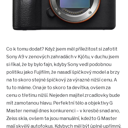
Co k tomu dodat? Když jsem měl příležitost si zafotit
Sony A9 v zenových zahradách v Kjótu, v duchu jsem
si říkal, že by bylo fajn, kdyby Sony vedl podobnou
politiku jako Fujifilm, že nasadí špičkový model a brzy
na to skoro stejně špičkový za výrazně nižší cenu. A
tu to máme. Ona je to skoro ta devítka, ovšem za
cenu o třetinu nižší. Nejeden majitel zrcadlovky bude
mít zamotanou hlavu. Perfektní tělo a objektivy G
Master nemají dnes konkurenci – v kresbě snad ano,
Zeiss skla, ovšem ta jsou manuální, kdežto G Master
mají skvělý autofokus. Kdybych měl být úplně upřímný,