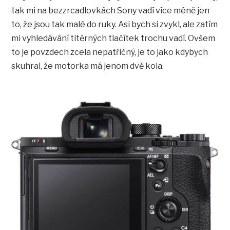
tak mi na bezzrcadlovkách Sony vadí více méně jen
to, že jsou tak malé do ruky. Asi bych si zvykl, ale zatím
mi vyhledávání titěrných tlačítek trochu vadí. Ovšem
to je povzdech zcela nepatřičný, je to jako kdybych
skuhral, že motorka má jenom dvě kola.