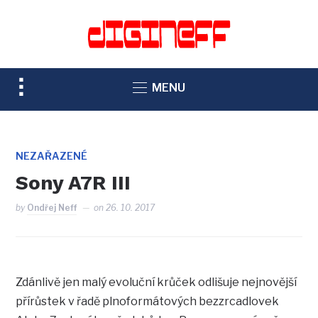
TOGGLE
MENU
SIDEBAR
&
NAVIGATION
NEZAŘAZENÉ
Sony A7R III
by
Ondřej Neff
on
26. 10. 2017
Zdánlivě jen malý evoluční krůček odlišuje nejnovější
přírůstek v řadě plnoformátových bezzrcadlovek