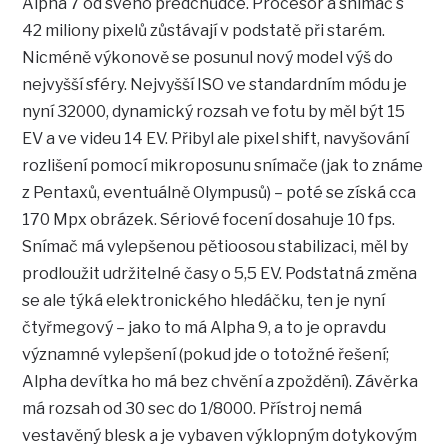
Alpha 7 od svého předchůdce. Procesor a snímač s
42 miliony pixelů zůstávají v podstatě při starém.
Nicméně výkonově se posunul nový model výš do
nejvyšší sféry. Nejvyšší ISO ve standardním módu je
nyní 32000, dynamický rozsah ve fotu by měl být 15
EV a ve videu 14 EV. Přibyl ale pixel shift, navyšování
rozlišení pomocí mikroposunu snímače (jak to známe
z Pentaxů, eventuálně Olympusů) – poté se získá cca
170 Mpx obrázek. Sériové focení dosahuje 10 fps.
Snímač má vylepšenou pětioosou stabilizaci, měl by
prodloužit udržitelné časy o 5,5 EV. Podstatná změna
se ale týká elektronického hledáčku, ten je nyní
čtyřmegový – jako to má Alpha 9, a to je opravdu
významné vylepšení (pokud jde o totožné řešení;
Alpha devítka ho má bez chvění a zpoždění). Závěrka
má rozsah od 30 sec do 1/8000. Přístroj nemá
vestavěný blesk a je vybaven výklopným dotykovým