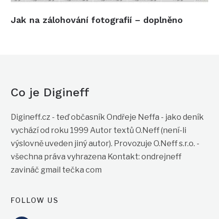
Jak na zálohování fotografií – doplněno
Co je Digineff
Digineff.cz - teď občasník Ondřeje Neffa - jako deník
vychází od roku 1999 Autor textů O.Neff (není-li
výslovně uveden jiný autor). Provozuje O.Neff s.r.o. -
všechna práva vyhrazena Kontakt: ondrejneff
zavináč gmail tečka com
FOLLOW US