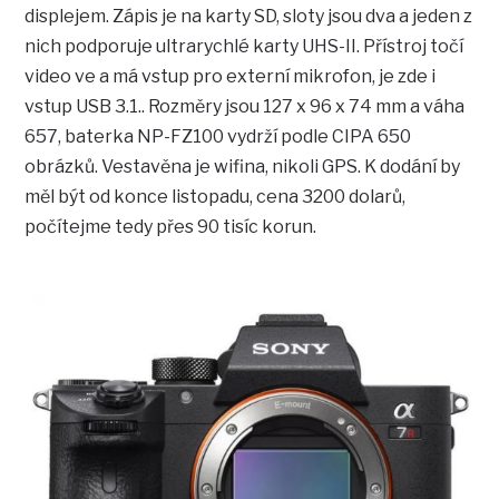
displejem. Zápis je na karty SD, sloty jsou dva a jeden z
nich podporuje ultrarychlé karty UHS-II. Přístroj točí
video ve a má vstup pro externí mikrofon, je zde i
vstup USB 3.1.. Rozměry jsou 127 x 96 x 74 mm a váha
657, baterka NP-FZ100 vydrží podle CIPA 650
obrázků. Vestavěna je wifina, nikoli GPS. K dodání by
měl být od konce listopadu, cena 3200 dolarů,
počítejme tedy přes 90 tisíc korun.