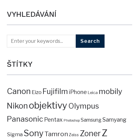
VYHLEDÁVÁNÍ
ŠTÍTKY
Canon
mobily
Fujifilm
iPhone
Eizo
Leica
objektivy
Nikon
Olympus
Panasonic
Pentax
Samyang
Samsung
Photoshop
Z
Sony
Zoner
Tamron
Sigma
Zeiss