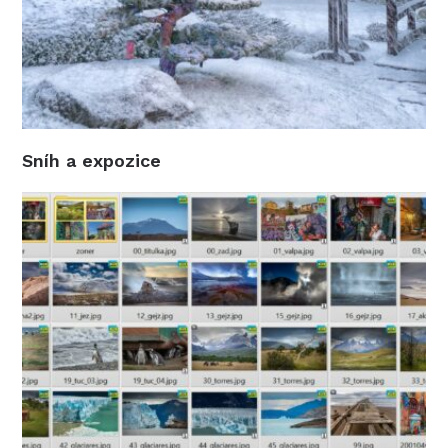
Sníh a expozice