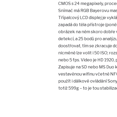
CMOS s 24 megapixely, proceso
Snímač má RGB Bayerovu mask
Třípalcový LCD displej je vykl
zapadá do těla přístroje (poně
obrázek na něm skoro dobře vid
detekcí, a 25 bodů pro analýz
doostřovat, tím se zkracuje do
nicméně lze volit i 50 ISO; ro
nebo 5 fps. Video je HD 1920, 
Zapisuje na SD nebo MS Duo ka
vestavěnou wifinu včetně NFC
použít i dálkové ovládání Sony
totiž 599g – to je tou stabilizac