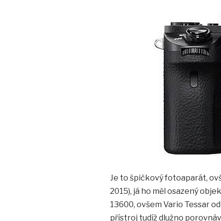
Je to špičkový fotoaparát, ovš
2015), já ho měl osazený obj
13600, ovšem Vario Tessar od Z
přístroj tudíž dlužno porovnáv