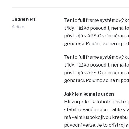
Ondřej Neff
Tento full frame systémový ko
Author
třídy. Těžko posoudit, nemá t
přístrojů s APS-C snímačem, a
generaci. Pojďme se na ni pod
Tento full frame systémový ko
třídy. Těžko posoudit, nemá t
přístrojů s APS-C snímačem, a
generaci. Pojďme se na ni pod
Jaký je a komu je určen
Hlavní pokrok tohoto přístroj
stabilizovaném čipu. Tahle st
má velmi uspokojivou kresbu,
původní verze. Je to přístro