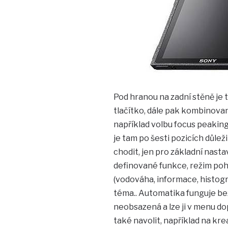
Pod hranou na zadní stěně je 
tlačítko, dále pak kombinovan
například volbu focus peaking.
je tam po šesti pozicích důle
chodit, jen pro základní nasta
definované funkce, režim pohon
(vodováha, informace, histogr
téma.. Automatika funguje be
neobsazená a lze ji v menu do
také navolit, například na krea