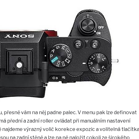
ou, přesně vám na něj padne palec. V menu pak lze definovat
 má přední a zadní roller ovládat při manuálním nastavení
ě najdeme výrazný volič korekce expozic a volitelná tlačítk
jsou na zadní stěně a lze na ně naložit cokoli ze širokého