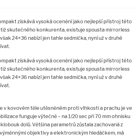
mpakt získává vysoká ocenění jako nejlepší přístroj této
otiž skutečného konkurenta, existuje spousta mirrorless
však 24×36 nabízí jen tahle sedmička, nyní už v druhé
ívat.
mpakt získává vysoká ocenění jako nejlepší přístroj této
otiž skutečného konkurenta, existuje spousta mirrorless
však 24×36 nabízí jen tahle sedmička, nyní už v druhé
ívat.
e v kovovém těle utěsněném proti vlhkosti a prachu je ve
abilizace funguje výtečně – na 1/20 sec při 70 mm ohnisku
 klobouk dolů. Většina parametrů zůstala zachovaná z
j s výměnnými objektivy a elektronickým hledáčkem, má