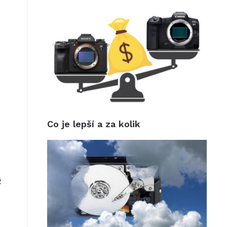
Co je lepší a za kolik
ž