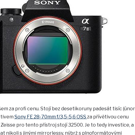
em za profi cenu. Stojí bez desetikoruny padesát tisíc (únor
ektivem
Sony FE 28-70mm f/3,5-5,6 OSS
za přívětivou cenu
eisse pro tento přístroj stojí 32500. Je to tedy investice, a
at nikoli s jinými mirrorlessy, nýbrž s plnoformátovými