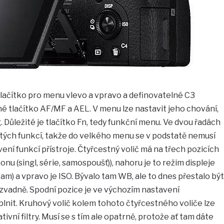
tlačítko pro menu vlevo a vpravo a definovatelné C3
é tlačítko AF/MF a AEL. V menu lze nastavit jeho chování,
 Důležité je tlačítko Fn, tedy funkční menu. Ve dvou řadách
žitých funkcí, takže do velkého menu se v podstatě nemusí
vení funkcí přístroje. Čtyřcestný volič má na třech pozicích
u (singl, série, samospoušť)), nahoru je to režim displeje
am) a vpravo je ISO. Bývalo tam WB, ale to dnes přestalo být
zvadně. Spodní pozice je ve výchozím nastavení
plnit. Kruhový volič kolem tohoto čtyřcestného voliče lze
tivní filtry. Musí se s tím ale opatrně, protože ať tam dáte