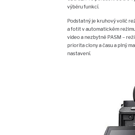
výběru funkcí.
Podstatný je kruhový volič re
a fotit v automatickém režimu
video a nezbytné PASM – reži
priorita clony a času a plný m
nastavení.