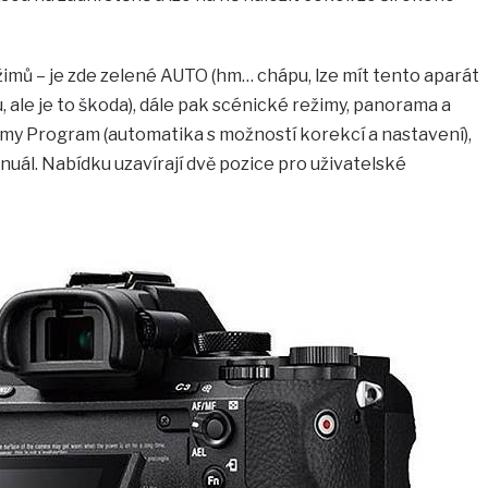
žimů – je zde zelené AUTO (hm… chápu, lze mít tento aparát
, ale je to škoda), dále pak scénické režimy, panorama a
my Program (automatika s možností korekcí a nastavení),
anuál. Nabídku uzavírají dvě pozice pro uživatelské