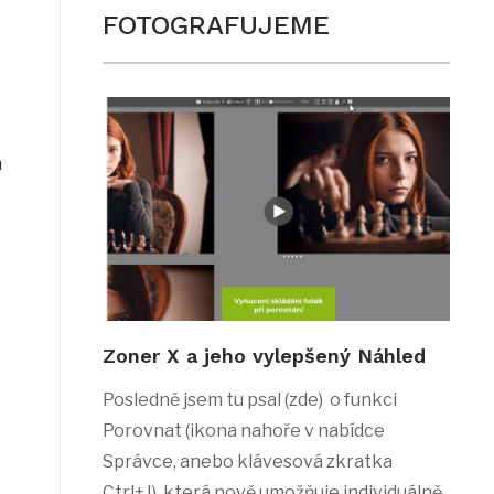
FOTOGRAFUJEME
m
Zoner X a jeho vylepšený Náhled
Posledně jsem tu psal (zde) o funkci
Porovnat (ikona nahoře v nabídce
Správce, anebo klávesová zkratka
Ctrl+J), která nově umožňuje individuálně