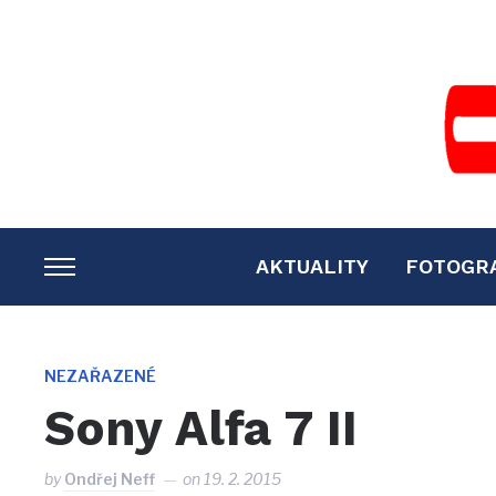
AKTUALITY
FOTOGR
TOGGLE
SIDEBAR
&
NAVIGATION
NEZAŘAZENÉ
Sony Alfa 7 II
by
Ondřej Neff
on
19. 2. 2015