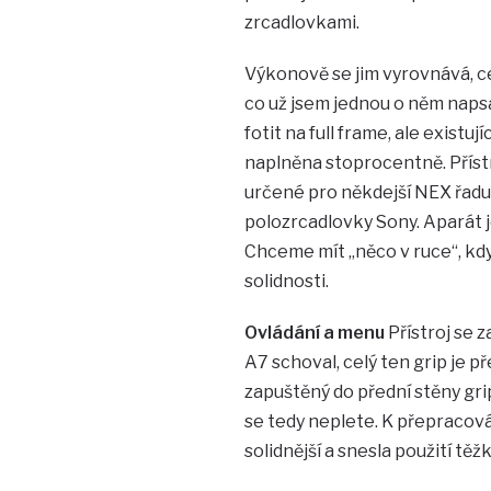
zrcadlovkami.
Výkonově se jim vyrovnává, c
co už jsem jednou o něm napsal
fotit na full frame, ale existuj
naplněna stoprocentně. Přístr
určené pro někdejší NEX řadu,
polozrcadlovky Sony. Aparát je
Chceme mít „něco v ruce“, kdy
solidnosti.
Ovládání a menu
Přístroj se 
A7 schoval, celý ten grip je p
zapuštěný do přední stěny grip
se tedy neplete. K přepracování
solidnější a snesla použití t