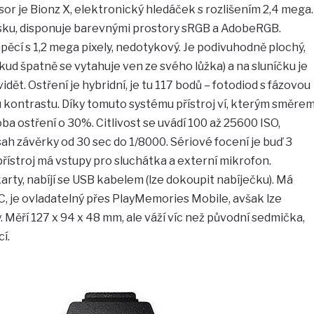
r je Bionz X, elektronický hledáček s rozlišením 2,4 mega.
u, disponuje barevnými prostory sRGB a AdobeRGB.
ápěcí s 1,2 mega pixely, nedotykový. Je podivuhodně plochý,
kud špatně se vytahuje ven ze svého lůžka) a na sluníčku je
ět. Ostření je hybridní, je tu 117 bodů – fotodiod s fázovou
u kontrastu. Díky tomuto systému přístroj ví, kterým směre
ba ostření o 30%. Citlivost se uvádí 100 až 25600 ISO,
zsah závěrky od 30 sec do 1/8000. Sériové focení je buď 3
přístroj má vstupy pro sluchátka a externí mikrofon.
rty, nabíjí se USB kabelem (lze dokoupit nabíječku). Má
, je ovladatelný přes PlayMemories Mobile, avšak lze
. Měří 127 x 94 x 48 mm, ale váží víc než původní sedmička,
í.