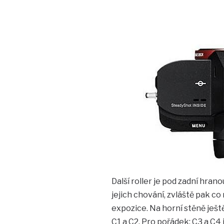
Další roller je pod zadní hran
jejich chování, zvláště pak co
expozice. Na horní stěně ješt
C1 a C2. Pro pořádek: C3 a C4 