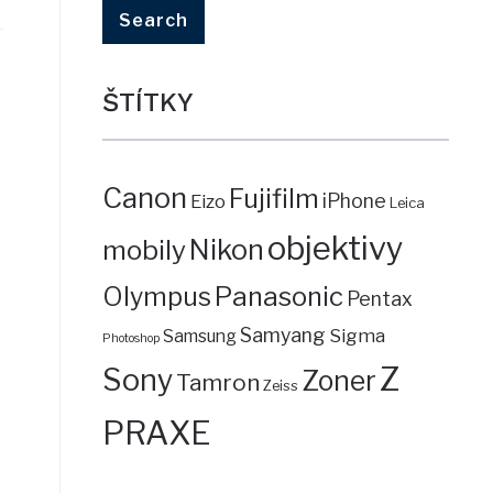
ŠTÍTKY
Canon
Fujifilm
iPhone
Eizo
Leica
objektivy
mobily
Nikon
Panasonic
Olympus
Pentax
Samyang
Sigma
Samsung
Photoshop
Z
Sony
Zoner
Tamron
Zeiss
PRAXE