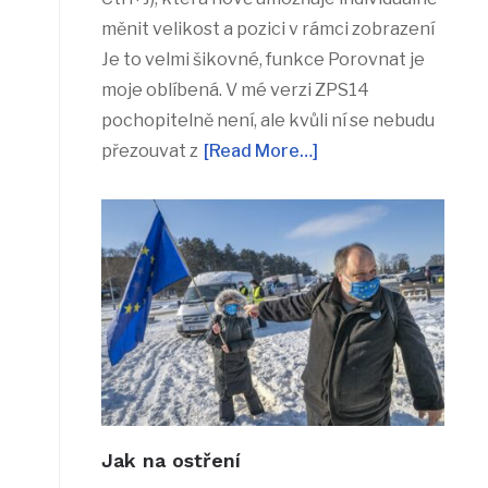
měnit velikost a pozici v rámci zobrazení
Je to velmi šikovné, funkce Porovnat je
moje oblíbená. V mé verzi ZPS14
pochopitelně není, ale kvůli ní se nebudu
přezouvat z
[Read More…]
Jak na ostření