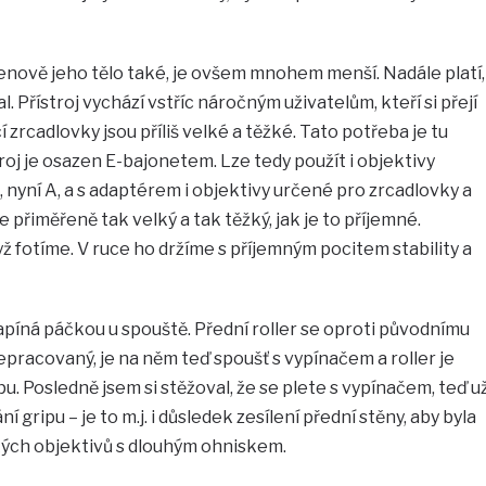
enově jeho tělo také, je ovšem mnohem menší. Nadále platí,
. Přístroj vychází vstříc náročným uživatelům, kteří si přejí
ící zrcadlovky jsou příliš velké a těžké. Tato potřeba je tu
oj je osazen E-bajonetem. Lze tedy použít i objektivy
 nyní A, a s adaptérem i objektivy určené pro zrcadlovky a
 přiměřeně tak velký a tak těžký, jak je to příjemné.
ž fotíme. V ruce ho držíme s příjemným pocitem stability a
zapíná páčkou u spouště. Přední roller se oproti původnímu
řepracovaný, je na něm teď spoušť s vypínačem a roller je
u. Posledně jsem si stěžoval, že se plete s vypínačem, teď u
 gripu – je to m.j. i důsledek zesílení přední stěny, aby byla
ěžkých objektivů s dlouhým ohniskem.