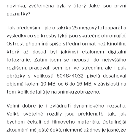
novinka, zvěřejněna byla v úterý. Jaké jsou první
poznatky?
Tak především – jde o takřka 25 megový fotoaparát a
výsledky co se kresby týká jsou skutečně ohromující.
Ostrost připomíná spíše střední formát než kinofilm,
který až dosud byl jakýmsi etalonem digitální
fotografie. Zatím jsem se nepustil do nejvyššího
rozlišení, pracoval jsem jen ve středním, ale i pak
obrázky s velikostí 6048×4032 pixelů dosahoval
objemů kolem 10 MB, od 6 do 16 MB, v závislosti na
tom, kolik detailů je na snímku zobrazeno.
Velmi dobré je i zvládnutí dynamického rozsahu.
Velké světelné rozdíly jsou překlenuté tak, jak
bychom čekali od filmového materiálu. Detailnější
zkoumání mě ještě čeká, nicméně už dnes je jasné, že