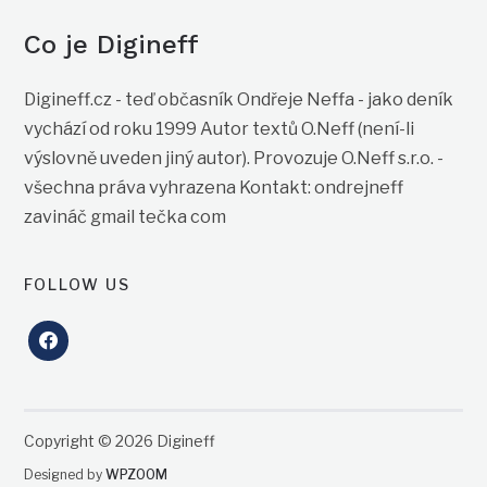
Co je Digineff
Digineff.cz - teď občasník Ondřeje Neffa - jako deník
vychází od roku 1999 Autor textů O.Neff (není-li
výslovně uveden jiný autor). Provozuje O.Neff s.r.o. -
všechna práva vyhrazena Kontakt: ondrejneff
zavináč gmail tečka com
FOLLOW US
facebook
Copyright © 2026 Digineff
Designed by
WPZOOM