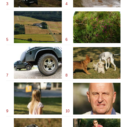
3
4
5
6
7
8
9
10