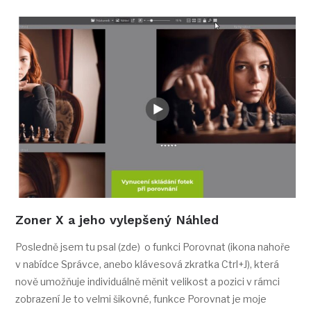
Zoner X a jeho vylepšený Náhled
Posledně jsem tu psal (zde) o funkci Porovnat (ikona nahoře
v nabídce Správce, anebo klávesová zkratka Ctrl+J), která
nově umožňuje individuálně měnit velikost a pozici v rámci
zobrazení Je to velmi šikovné, funkce Porovnat je moje