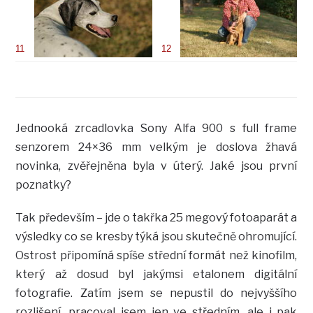
11
12
Jednooká zrcadlovka Sony Alfa 900 s full frame
senzorem 24×36 mm velkým je doslova žhavá
novinka, zvěřejněna byla v úterý. Jaké jsou první
poznatky?
Tak především – jde o takřka 25 megový fotoaparát a
výsledky co se kresby týká jsou skutečně ohromující.
Ostrost připomíná spíše střední formát než kinofilm,
který až dosud byl jakýmsi etalonem digitální
fotografie. Zatím jsem se nepustil do nejvyššího
rozlišení, pracoval jsem jen ve středním, ale i pak