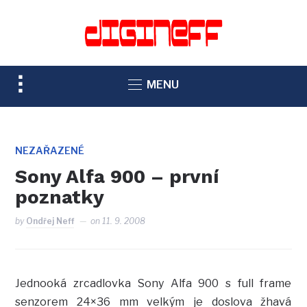
TOGGLE
MENU
SIDEBAR
&
NAVIGATION
NEZAŘAZENÉ
Sony Alfa 900 – první
poznatky
by
Ondřej Neff
on
11. 9. 2008
Jednooká zrcadlovka Sony Alfa 900 s full frame
senzorem 24×36 mm velkým je doslova žhavá