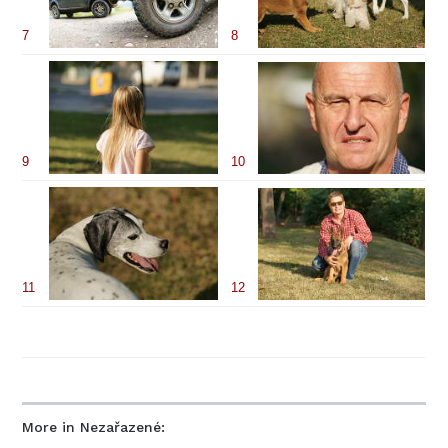
7
8
9
10
11
12
More in Nezařazené: