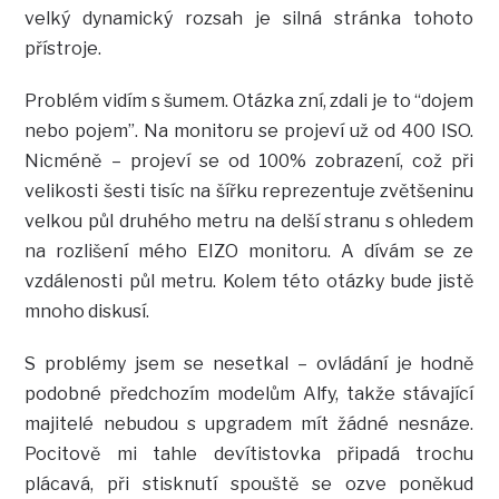
velký dynamický rozsah je silná stránka tohoto
přístroje.
Problém vidím s šumem. Otázka zní, zdali je to “dojem
nebo pojem”. Na monitoru se projeví už od 400 ISO.
Nicméně – projeví se od 100% zobrazení, což při
velikosti šesti tisíc na šířku reprezentuje zvětšeninu
velkou půl druhého metru na delší stranu s ohledem
na rozlišení mého EIZO monitoru. A dívám se ze
vzdálenosti půl metru. Kolem této otázky bude jistě
mnoho diskusí.
S problémy jsem se nesetkal – ovládání je hodně
podobné předchozím modelům Alfy, takže stávající
majitelé nebudou s upgradem mít žádné nesnáze.
Pocitově mi tahle devítistovka připadá trochu
plácavá, při stisknutí spouště se ozve poněkud