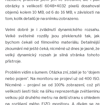
obrázky s velikostí 6048×4032 pixelů dosahoval
objemů kolem 10 MB, od 6 do 16 MB, v závislosti na
tom, kolik detailů je na snímku zobrazeno.
Velmi dobré je i zvládnutí dynamického rozsahu.
Velké světelné rozdíly jsou překlenuté tak, jak
bychom čekali od filmového materiálu. Detailnější
zkoumání mě ještě čeká, nicméně už dnes je jasné, že
velký dynamický rozsah je silná stránka tohoto
přístroje.
Problém vidím s šumem. Otázka zní, zdali je to “dojem
nebo pojem”. Na monitoru se projeví už od 400 ISO.
Nicméně – projeví se od 100% zobrazení, což při
velikosti šesti tisíc na šířku reprezentuje zvětšeninu
velkou půl druhého metru na delší stranu s ohledem
na rozlišení mého EIZO monitoru. A dívám se ze