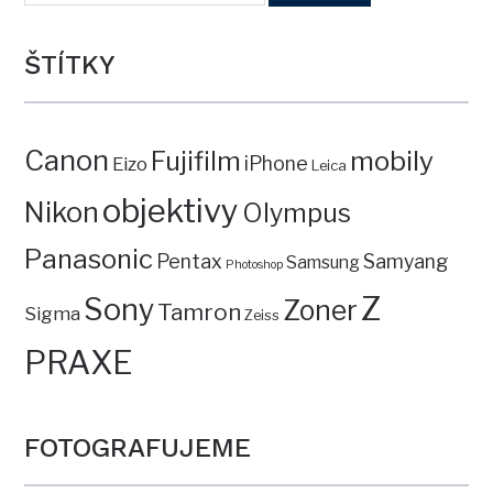
ŠTÍTKY
Canon
mobily
Fujifilm
iPhone
Eizo
Leica
objektivy
Nikon
Olympus
Panasonic
Pentax
Samyang
Samsung
Photoshop
Z
Sony
Zoner
Tamron
Sigma
Zeiss
PRAXE
FOTOGRAFUJEME