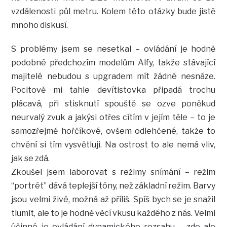
vzdálenosti půl metru. Kolem této otázky bude jistě
mnoho diskusí.
S problémy jsem se nesetkal – ovládání je hodně
podobné předchozím modelům Alfy, takže stávající
majitelé nebudou s upgradem mít žádné nesnáze.
Pocitově mi tahle devítistovka připadá trochu
plácavá, při stisknutí spouště se ozve poněkud
neurvalý zvuk a jakýsi otřes cítím v jejím těle – to je
samozřejmě hořčíkové, ovšem odlehčené, takže to
chvění si tím vysvětluji. Na ostrost to ale nemá vliv,
jak se zdá.
Zkoušel jsem laborovat s režimy snímání – režim
“portrét” dává teplejší tóny, než základní režim. Barvy
jsou velmi živé, možná až příliš. Spíš bych se je snažil
tlumit, ale to je hodně věcí vkusu každého z nás. Velmi
účinné je ovládání dynamického rozsahu – zde ale