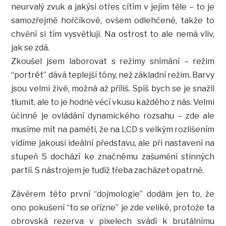
neurvalý zvuk a jakýsi otřes cítím v jejím těle – to je
samozřejmě hořčíkové, ovšem odlehčené, takže to
chvění si tím vysvětluji. Na ostrost to ale nemá vliv,
jak se zdá.
Zkoušel jsem laborovat s režimy snímání – režim
“portrét” dává teplejší tóny, než základní režim. Barvy
jsou velmi živé, možná až příliš. Spíš bych se je snažil
tlumit, ale to je hodně věcí vkusu každého z nás. Velmi
účinné je ovládání dynamického rozsahu – zde ale
musíme mít na paměti, že na LCD s velkým rozlišením
vidíme jakousi ideální představu, ale při nastavení na
stupeň 5 dochází ke značnému zašumění stinných
partií. S nástrojem je tudíž třeba zacházet opatrně.
Závěrem této první “dojmologie” dodám jen to, že
ono pokušení “to se ořízne” je zde veliké, protože ta
obrovská rezerva v pixelech svádí k brutálnímu