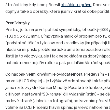
čtrnácti dny, kdy jsme přinesli
obsáhlou zprávu
. Dnes se 
dojmy a také o obrázky, které jsem v krátké době pořídil.
První dotyky
Přístroj je to na první pohled sympatický, lehoučký (638
(133 x 95 x 71 mm ). Čímž vzniká maličký problém pro ty, kt
“podstatné tělo” a tyto low end zrcadlovky jim připadají
hlediska mi přišlo problematické umístění spouště a roll
Jistě je to věc zvyku, ale i tak nepokládám za dobrý nápa
nahmátneme nejdřív roller a pak po dalším šátrání spouš
Co naopak velmi chválím je ovladatelnost. Především – s
na velký LCD displej – je i výškově orientovaný, takže při
jsme na to zvyklí z Konica Minolty. Podstatné funkce, jako
citlivost, nastavení “SD-range” čili vyjasnění stínů – se
na levé straně (z hlediska fotografa), potvrzením přes s
volíme na LCD. Přičemž hlavní spínač je vlevo nahoře na z