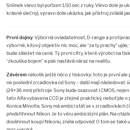
Snímek vlevo byl pořízen 1/10 sec z ruky. Vlevo dole je 
krásné slečny), vpravo dole ukázka, jak přístroj zvládá jas
První dojmy
: Výborná ovladatelnost, D-range a protiprac
výborné, kitový objektiv nic moc, ale “za ty prachy” ujde
bude záležet na ceně. Ty první cifry, které výrobci na tis
“zkouška bojem” a pak nastává náraz na realitu.
Závěrem
několik ještě něco z tiskovky: toto je první ale
ne poslední zrcadlovka od Sony – další mají následovat.
(24×36 mm) přístroje. Sony bude osazovat i CMOS, nejen 
tato Alfa vybavena CCD je zřejmě praktický, neboť jde o
Konica Minolta. Sony má ambici stát se v zrcadlovkách čí
předstihnout Nikon. Je to věru ambiciózní plán. Na otázk
dosáhnout koupí Nikonu, zněla odpověď: O tom se také u
moc vysoká.