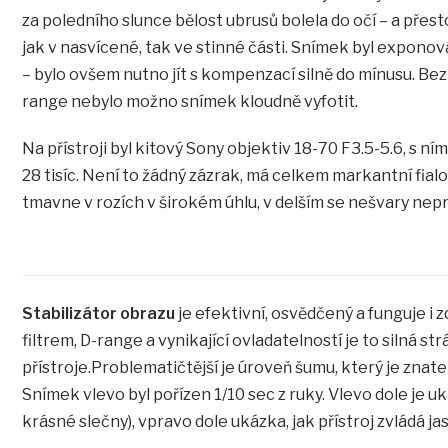
za poledního slunce bělost ubrusů bolela do očí – a přes
jak v nasvícené, tak ve stinné části. Snímek byl exponov
– bylo ovšem nutno jít s kompenzací silně do mínusu. B
range nebylo možno snímek kloudně vyfotit.
Na přístroji byl kitový Sony objektiv 18-70 F3.5-5.6, s ním 
28 tisíc. Není to žádný zázrak, má celkem markantní fial
tmavne v rozích v širokém úhlu, v delším se nešvary nepr
Stabilizátor obrazu
je efektivní, osvědčený a funguje i 
filtrem, D-range a vynikající ovladatelností je to silná s
přístroje.Problematičtější je úroveň šumu, který je znatel
Snímek vlevo byl pořízen 1/10 sec z ruky. Vlevo dole je 
krásné slečny), vpravo dole ukázka, jak přístroj zvládá jas