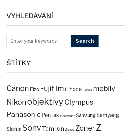
VYHLEDÁVÁNÍ
ŠTÍTKY
Canon
mobily
Fujifilm
iPhone
Eizo
Leica
objektivy
Nikon
Olympus
Panasonic
Pentax
Samyang
Samsung
Photoshop
Z
Sony
Zoner
Tamron
Sigma
Zeiss