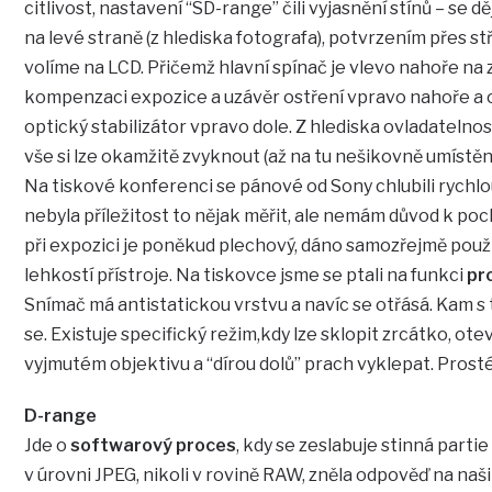
citlivost, nastavení “SD-range” čili vyjasnění stínů – se
na levé straně (z hlediska fotografa), potvrzením přes s
volíme na LCD. Přičemž hlavní spínač je vlevo nahoře na z
kompenzaci expozice a uzávěr ostření vpravo nahoře a o
optický stabilizátor vpravo dole. Z hlediska ovladatelnosti
vše si lze okamžitě zvyknout (až na tu nešikovně umístěn
Na tiskové konferenci se pánové od Sony chlubili rychl
nebyla příležitost to nějak měřit, ale nemám důvod k p
při expozici je poněkud plechový, dáno samozřejmě použ
lehkostí přístroje. Na tiskovce jsme se ptali na funkci
pr
Snímač má antistatickou vrstvu a navíc se otřásá. Kam s
se. Existuje specifický režim,kdy lze sklopit zrcátko, otev
vyjmutém objektivu a “dírou dolů” prach vyklepat. Prosté 
D-range
Jde o
softwarový proces
, kdy se zeslabuje stinná partie
v úrovni JPEG, nikoli v rovině RAW, zněla odpověď na naš