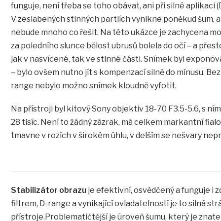
funguje, není třeba se toho obávat, ani při silné aplikaci
V zeslabených stinných partiích vynikne poněkud šum, 
nebude mnoho co řešit. Na této ukázce je zachycena mo
za poledního slunce bělost ubrusů bolela do očí – a přes
jak v nasvícené, tak ve stinné části. Snímek byl exponov
– bylo ovšem nutno jít s kompenzací silně do mínusu. B
range nebylo možno snímek kloudně vyfotit.
Na přístroji byl kitový Sony objektiv 18-70 F3.5-5.6, s ním 
28 tisíc. Není to žádný zázrak, má celkem markantní fial
tmavne v rozích v širokém úhlu, v delším se nešvary nepr
Stabilizátor obrazu
je efektivní, osvědčený a funguje i 
filtrem, D-range a vynikající ovladatelností je to silná s
přístroje.Problematičtější je úroveň šumu, který je znatel