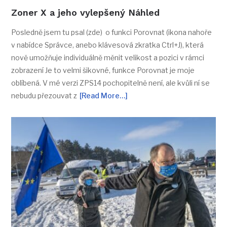
Zoner X a jeho vylepšený Náhled
Posledně jsem tu psal (zde) o funkci Porovnat (ikona nahoře
v nabídce Správce, anebo klávesová zkratka Ctrl+J), která
nově umožňuje individuálně měnit velikost a pozici v rámci
zobrazení Je to velmi šikovné, funkce Porovnat je moje
oblíbená. V mé verzi ZPS14 pochopitelně není, ale kvůli ní se
nebudu přezouvat z
[Read More…]