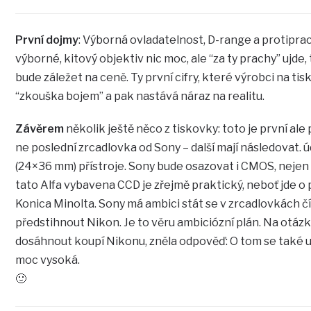
První dojmy
: Výborná ovladatelnost, D-range a protiprac
výborné, kitový objektiv nic moc, ale “za ty prachy” ujde
bude záležet na ceně. Ty první cifry, které výrobci na tis
“zkouška bojem” a pak nastává náraz na realitu.
Závěrem
několik ještě něco z tiskovky: toto je první ale
ne poslední zrcadlovka od Sony – další mají následovat.
(24×36 mm) přístroje. Sony bude osazovat i CMOS, nejen 
tato Alfa vybavena CCD je zřejmě praktický, neboť jde o
Konica Minolta. Sony má ambici stát se v zrcadlovkách čí
předstihnout Nikon. Je to věru ambiciózní plán. Na otázk
dosáhnout koupí Nikonu, zněla odpověď: O tom se také u
moc vysoká.
🙂