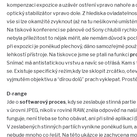
kompenzaci expozice a uzávěr ostření vpravo nahoře a o
optický stabilizátor vpravo dole. Z hlediska ovladatelnosti
vše si lze okamžitě zvyknout (až na tu nešikovně umístěn
Na tiskové konferenci se pánové od Sony chlubili rychl
nebyla příležitost to nějak měřit, ale nemám důvod k p
při expozici je poněkud plechový, dáno samozřejmě použ
lehkostí přístroje. Na tiskovce jsme se ptali na funkci
pr
Snímač má antistatickou vrstvu a navíc se otřásá. Kam s
se. Existuje specifický režim,kdy lze sklopit zrcátko, otev
vyjmutém objektivu a “dírou dolů” prach vyklepat. Prosté 
D-range
Jde o
softwarový proces
, kdy se zeslabuje stinná partie
v úrovni JPEG, nikoli v rovině RAW, zněla odpověď na naš
funguje, není třeba se toho obávat, ani při silné aplikaci
V zeslabených stinných partiích vynikne poněkud šum, 
nebude mnoho co řešit. Na této ukázce je zachycena mo