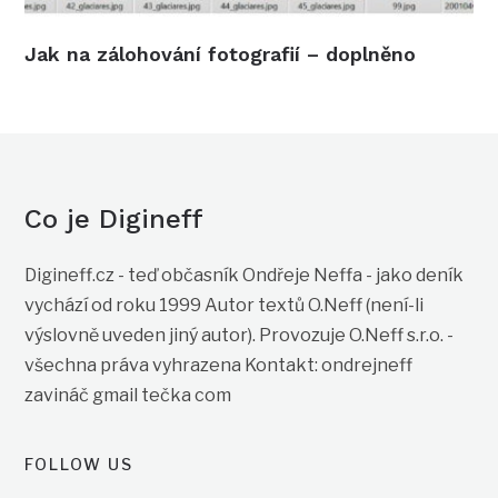
Jak na zálohování fotografií – doplněno
Co je Digineff
Digineff.cz - teď občasník Ondřeje Neffa - jako deník
vychází od roku 1999 Autor textů O.Neff (není-li
výslovně uveden jiný autor). Provozuje O.Neff s.r.o. -
všechna práva vyhrazena Kontakt: ondrejneff
zavináč gmail tečka com
FOLLOW US