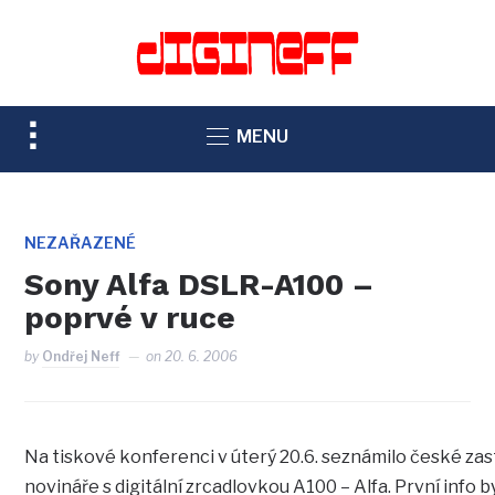
TOGGLE
MENU
SIDEBAR
&
NAVIGATION
NEZAŘAZENÉ
Sony Alfa DSLR-A100 –
poprvé v ruce
by
Ondřej Neff
on
20. 6. 2006
Na tiskové konferenci v úterý 20.6. seznámilo české za
novináře s digitální zrcadlovkou A100 – Alfa. První info 