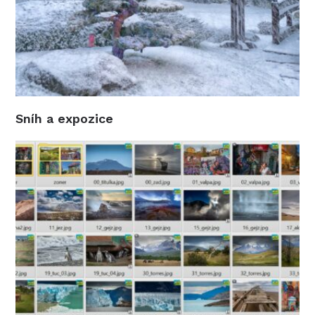
Sníh a expozice