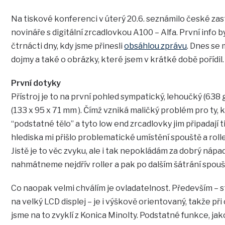
Na tiskové konferenci v úterý 20.6. seznámilo české za
novináře s digitální zrcadlovkou A100 – Alfa. První info 
čtrnácti dny, kdy jsme přinesli
obsáhlou zprávu
. Dnes se 
dojmy a také o obrázky, které jsem v krátké době pořídil.
První dotyky
Přístroj je to na první pohled sympatický, lehoučký (638
(133 x 95 x 71 mm ). Čímž vzniká maličký problém pro ty, kt
“podstatné tělo” a tyto low end zrcadlovky jim připadají
hlediska mi přišlo problematické umístění spouště a roll
Jistě je to věc zvyku, ale i tak nepokládám za dobrý nápa
nahmátneme nejdřív roller a pak po dalším šátrání spouš
Co naopak velmi chválím je ovladatelnost. Především – s
na velký LCD displej – je i výškově orientovaný, takže při
jsme na to zvyklí z Konica Minolty. Podstatné funkce, jako