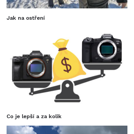
Jak na ostření
Co je lepší a za kolik