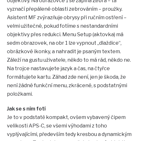
objektivy. Na obrazovce 1 se zapíná Zebra – ta
vyznačí přepálené oblasti zebrováním – proužky.
Asistent MF zvýrazňuje obrysy při ručním ostření –
velmi užitečné, pokud fotíme s nestandardními
objektivy přes redukci. Menu Setup (aktovka) má
sedm obrazovek, na obr 1 lze vypnout „dlaždice“,
obrázkové ikonky, a nahradit je psaným textem.
Záleží na gustu uživatele, někdo to má rád, někdo ne.
Na trojce nastavujete jazyk a čas, na čtyřce
formátujete kartu. Záhad zde není, jen je škoda, že
není žádné funkční menu, zkrácené, s podstatnými
položkami.
Jak se s ním fotí
Je to v podstatě kompakt, ovšem vybavený čipem
velikosti APS-C, se všemi výhodami z toho
vyplývajícími, především tedy kresbou a dynamickým