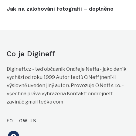
Jak na zálohování fotografií – doplněno
Co je Digineff
Digineff.cz - teď občasník Ondřeje Neffa - jako deník
vychází od roku 1999 Autor textů O.Neff (není-li
výslovně uveden jiný autor). Provozuje O.Neff s.r.o. -
všechna práva vyhrazena Kontakt: ondrejneff
zavináč gmail tečka com
FOLLOW US
facebook