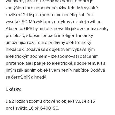
vybavený přístroj určený běžnému focení a je
zamýšlen i pro nepoučené uživatele. Má vysoké
rozlišení 24 Mpx a přesto mu nedělá problém i
vysoké ISO. Má výklopný dotykový displej a wifinu.
Absence GPS by mi tolik nevadila jako že nemá sáňky
pro blesk, v lepším případě inteligentní sáňky
umožňující rozšíření o přídavný elektronický
hledáček. Dodává se s objektivem vybaveným
elektrickým zoomem – lze zoomovat i otáčením
prstence, ale i pak je to elektrické, s doběhem. Kit s
jiným základním objektivem není v nabídce. Dodává
se černý, bílý a hnědý.
Ukázky
:
1 a 2 rozsah zoomu kitového objektivu, 14 a 15
protisvětlo, 16 při 6400 ISO.