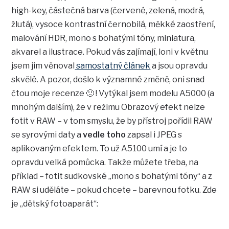
high-key, částečná barva (červené, zelená, modrá,
žlutá), vysoce kontrastní černobilá, měkké zaostření,
malování HDR, mono s bohatými tóny, miniatura,
akvarel a ilustrace. Pokud vás zajímají, loni v květnu
jsem jim věnoval
samostatný článek
a jsou opravdu
skvělé. A pozor, došlo k významné změně, oni snad
čtou moje recenze 🙂 ! Vytýkal jsem modelu A5000 (a
mnohým dalším), že v režimu Obrazový efekt nelze
fotit v RAW – v tom smyslu, že by přístroj pořídil RAW
se syrovými daty a
vedle toho
zapsal i JPEG s
aplikovaným efektem. To už A5100 umí a je to
opravdu velká pomůcka. Takže můžete třeba, na
příklad – fotit sudkovské „mono s bohatými tóny“ a z
RAW si uděláte – pokud chcete – barevnou fotku. Zde
je „dětský fotoaparát“: