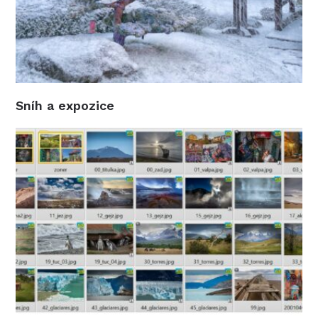
Sníh a expozice