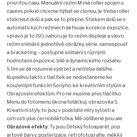
prioritou času. Manuální režim M má roller spojen s
časem, pokud chceme hýbat se clonou, je třeba roller
stisknout dolů a pak se to přepne. Stiskem dolů se v
automatických režimech aktivuje korekce expozice,
vpravo je to ISO, nahoru je to režim displeje a vlevo
režim snímání: jednotlivé obrázky, série, samospoušť
a bracketing – postupné snímání s různými
hodnotami expozice, bílé a dynamického rozsahu.
S tím se dá rozumně vydržet a netřeba dalšího.
Kupodivu takto z tlačítek se nedostaneme ke
kouzelným funkcím Sonyho, ke kreativním stylům a
Obrazovým efektům. Pro ně musíme přes tlačítko
Menu do fotomenu (ikona foťáčku), obrazovka 5.
Kreativní styly, to jsou v podstatě míry sytosti a
ostrosti plus černobílá fotka. Mé oblíbené jsou ale
Obrazové efekty
. Ty jsou Dětský fotoaparát, pop
artové barvy, posterizace, retrofotografie, měkký