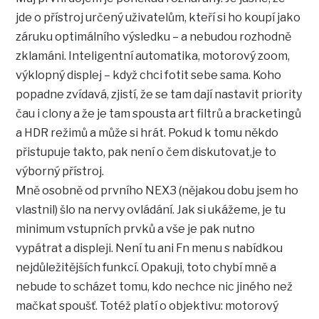
jde o přístroj určený uživatelům, kteří si ho koupí jako
záruku optimálního výsledku – a nebudou rozhodně
zklamáni. Inteligentní automatika, motorový zoom,
výklopný displej – když chci fotit sebe sama. Koho
popadne zvídavá, zjistí, že se tam dají nastavit priority
čau i clony a že je tam spousta art filtrů a bracketingů
a HDR režimů a může si hrát. Pokud k tomu někdo
přistupuje takto, pak není o čem diskutovat,je to
výborný přístroj.
Mně osobně od prvního NEX3 (nějakou dobu jsem ho
vlastnil) šlo na nervy ovládání. Jak si ukážeme, je tu
minimum vstupních prvků a vše je pak nutno
vypátrat a displeji. Není tu ani Fn menu s nabídkou
nejdůležitějších funkcí. Opakuji, toto chybí mně a
nebude to scházet tomu, kdo nechce nic jiného než
mačkat spoušť. Totéž platí o objektivu: motorový