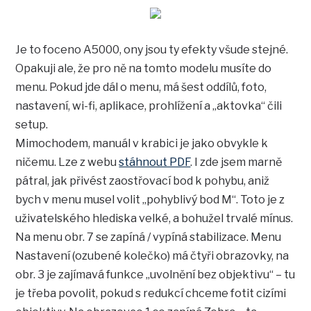
Je to foceno A5000, ony jsou ty efekty všude stejné.
Opakuji ale, že pro ně na tomto modelu musíte do
menu. Pokud jde dál o menu, má šest oddílů, foto,
nastavení, wi-fi, aplikace, prohlížení a „aktovka“ čili
setup.
Mimochodem, manuál v krabici je jako obvykle k
ničemu. Lze z webu
stáhnout PDF
. I zde jsem marně
pátral, jak přivést zaostřovací bod k pohybu, aniž
bych v menu musel volit „pohyblivý bod M“. Toto je z
uživatelského hlediska velké, a bohužel trvalé mínus.
Na menu obr. 7 se zapíná / vypíná stabilizace. Menu
Nastavení (ozubené kolečko) má čtyři obrazovky, na
obr. 3 je zajímavá funkce „uvolnění bez objektivu“ – tu
je třeba povolit, pokud s redukcí chceme fotit cizími