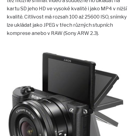
též možné snímat video a souběžně ho ukládat na
kartu SD jeho HD ve vysoké kvalitě i jako MP4 v nižší
kvalitě. Citlivost má rozsah 100 až 25600 ISO, snímky
lze ukládat jako JPEG v třech různých stupních
komprese anebo v RAW (Sony ARW 2.3).