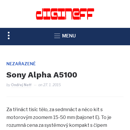
TOGGLE
MENU
SIDEBAR
&
NAVIGATION
NEZAŘAZENÉ
Sony Alpha A5100
by
Ondřej Neff
on
27. 1. 2015
Za třináct tisíc tělo, za sedmnáct a něco kit s
motorovým zoomem 15-50 mm (bajonet E). To je
rozumná cena za systémový kompakt s čipem