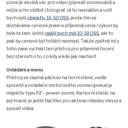
zoom je skvělá věc pro video (plynulé zoomování) a
může si ho oblíbit i fotograf. Já to nesnáším a volil
bych spíš
objektiv 16-50 OSS
, jenže tím se
dostáváme cenově jinam a příjemná cena / výkon by
byla ta tam. Ještě
raději bych měl 10-18 OSS
, ale to
pak by cenově byl totální nesmysl. Takže zpětně mi z
toho zase vychází ten přístroj pro příjemné focení
bez starostí o to, co kdy a kde jak nastavit.
Ovládání a menu
Přístroj se zapíná páčkou na horní stěně, vedle
spouště a ovladače motorového zoomu (pokud je
objektiv typu PZ – power zoom). Na horní stěně, na
její hraně, je ještě tlačítko pro aktivaci blesku vlevo) a
spoušť videa.