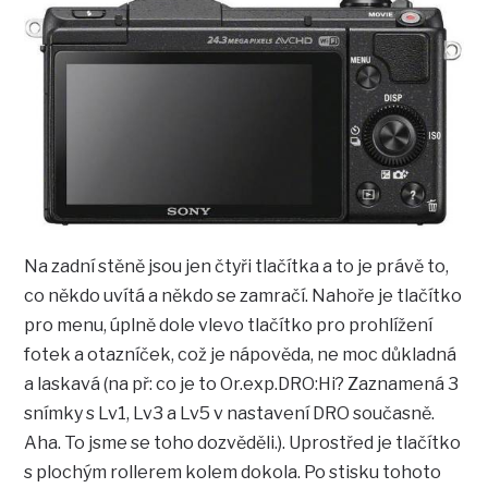
Na zadní stěně jsou jen čtyři tlačítka a to je právě to,
co někdo uvítá a někdo se zamračí. Nahoře je tlačítko
pro menu, úplně dole vlevo tlačítko pro prohlížení
fotek a otazníček, což je nápověda, ne moc důkladná
a laskavá (na př: co je to Or.exp.DRO:Hi? Zaznamená 3
snímky s Lv1, Lv3 a Lv5 v nastavení DRO současně.
Aha. To jsme se toho dozvěděli.). Uprostřed je tlačítko
s plochým rollerem kolem dokola. Po stisku tohoto