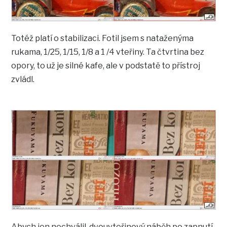
Totéž platí o stabilizaci. Fotil jsem s nataženýma
rukama, 1/25, 1/15, 1/8 a 1 /4 vteřiny. Ta čtvrtina bez
opory, to už je silné kafe, ale v podstatě to přístroj
zvládl.
Abych jen nechválil, dvouvteřinový náběh po zapnutí