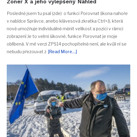
Zoner X a jeho vylepšený Náhled
Posledně jsem tu psal (zde) o funkci Porovnat (ikona nahoře
v nabídce Správce, anebo klávesová zkratka Ctrl+J), která
nově umožňuje individuálně měnit velikost a pozici v rámci
zobrazení Je to velmi šikovné, funkce Porovnat je moje
oblíbená. V mé verzi ZPS14 pochopitelně není, ale kvůli ní se
nebudu přezouvat z
[Read More…]