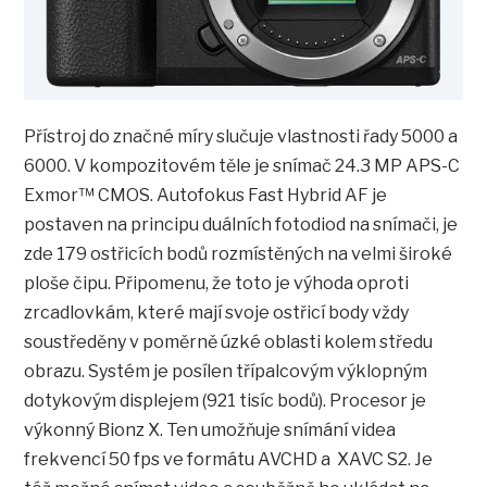
Přístroj do značné míry slučuje vlastnosti řady 5000 a
6000. V kompozitovém těle je snímač 24.3 MP APS-C
Exmor™ CMOS. Autofokus Fast Hybrid AF je
postaven na principu duálních fotodiod na snímači, je
zde 179 ostřicích bodů rozmístěných na velmi široké
ploše čipu. Připomenu, že toto je výhoda oproti
zrcadlovkám, které mají svoje ostřicí body vždy
soustředěny v poměrně úzké oblasti kolem středu
obrazu. Systém je posílen třípalcovým výklopným
dotykovým displejem (921 tisíc bodů). Procesor je
výkonný Bionz X. Ten umožňuje snímání videa
frekvencí 50 fps ve formátu AVCHD a XAVC S2. Je