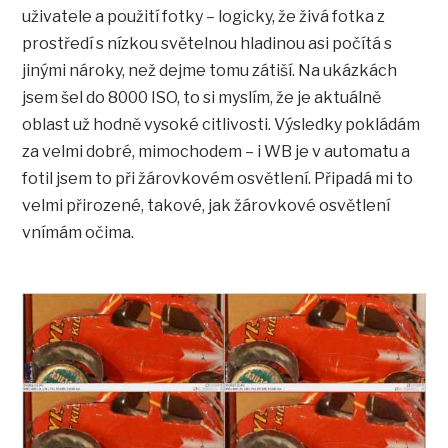
uživatele a použití fotky – logicky, že živá fotka z
prostředí s nízkou světelnou hladinou asi počítá s
jinými nároky, než dejme tomu zátiší. Na ukázkách
jsem šel do 8000 ISO, to si myslím, že je aktuálně
oblast už hodně vysoké citlivosti. Výsledky pokládám
za velmi dobré, mimochodem – i WB je v automatu a
fotil jsem to při žárovkovém osvětlení. Připadá mi to
velmi přirozené, takové, jak žárovkové osvětlení
vnímám očima.