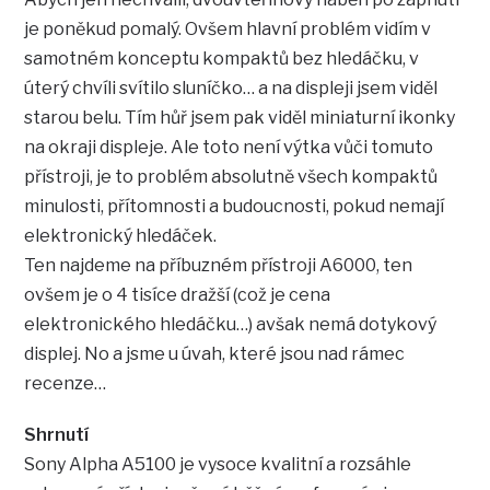
je poněkud pomalý. Ovšem hlavní problém vidím v
samotném konceptu kompaktů bez hledáčku, v
úterý chvíli svítilo sluníčko… a na displeji jsem viděl
starou belu. Tím hůř jsem pak viděl miniaturní ikonky
na okraji displeje. Ale toto není výtka vůči tomuto
přístroji, je to problém absolutně všech kompaktů
minulosti, přítomnosti a budoucnosti, pokud nemají
elektronický hledáček.
Ten najdeme na příbuzném přístroji A6000, ten
ovšem je o 4 tisíce dražší (což je cena
elektronického hledáčku…) avšak nemá dotykový
displej. No a jsme u úvah, které jsou nad rámec
recenze…
Shrnutí
Sony Alpha A5100 je vysoce kvalitní a rozsáhle