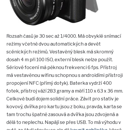
Rozsah časů je 30 sec až 1/4000. Má obvyklé snímací
režimy včetně dvou automatických a devět
scénických režimů. Vestavěný blesk má skromný
dosah 4 m při 100 ISO, externí blesk nelze použít.
Sériové focení má pěknou frekvenci 6 fps. Přístroj
má vestavěnou wifinu schopnou s androidími přístroji
propojení NFC (přímý dotyk). Baterka vydrží 400
fotek, přístroj váží 283 gramy a měří 110 x 63 x 36 mm.
Celkově budí dojem solidní práce. Závit pro stativ je
kovový, dvířka pro kartu jsou z boku, pravda, karta se
tam trochu špatně zasouvá a dvířka jsou zdvojená a
dělá to neplechu. Napájí se přes USB. To má výhodu v