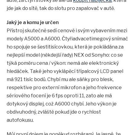
autě, za čtyři stovky se ale dá
koupit nabíječka
, která
jde jak do sítě, tak do slotu pro zapalovač v autě.
Jaký je a komu je určen
Přístroj skutečně sedí cenově i svým vybavením mezi
modely A5000 a A6000. Čtyřiadvacetimegový snímač
ho spojuje se šestitisícovkou, která je pokládána za
nejlepší model (někdejší řady) NEX od Sonyho: co se
týká poměru cena / výkon: nemá ale elektronický
hledáček. Také jeho vyklápěcí třípalcový LCD panel
má 921 tisíc bodů. Chybí mu ale sáňky pro blesk,
respektive pro externí mikrofon a jeho frekvence
sériového focení je 6 fps oproti 11, zato ale má
dotykový displej, což A6000 chybí. Jeho výkon je
obdivuhodný, zvláště pokud jde o rychlost
autofokusu.
Můj první dojem je poněkud rozháraný. Je jasné, že