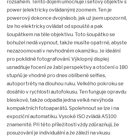
rozsahem. Tento dojem umocňuje i setový objektiv s
power (elektricky ovládaným) zoomem. Ten je
powerový dokonce dvojnásob, jak už jsem upozornil,
lze ho elektricky ovládat od spouště a pak
šoupátkem na těle objektivu. Toto šoupátko se
bohužel nedá vypnout, takže musíte opatrně, abyste
nezazoomovali v nevhodném okamžiku. Je ideální
pro poklidné fotografování. Výklopný displej
usnadňuje focení ze žabí perspektivy a otočení o 180
stupňů je vhodné pro dnes oblíbené selfies,
autoportréty na dlouhou ruku. Velkého pokroku se
dosáhlo v rychlosti autofokusu. Ten funguje opravdu
bleskově, takže odpadla jedna velká nevýhoda
kompaktních fotoaparátů. Spolehnout se lze i na
expoziční automatiku. Vysoké ISO zvládá A5100
znamenitě. Při této příležitosti vždy zdůrazňuji, že
posuzování je individuální a že záleží na vkusu