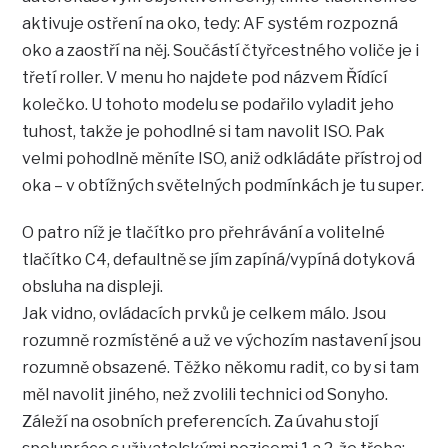
aktivuje ostření na oko, tedy: AF systém rozpozná
oko a zaostří na něj. Součástí čtyřcestného voliče je i
třetí roller. V menu ho najdete pod názvem Řídící
kolečko. U tohoto modelu se podařilo vyladit jeho
tuhost, takže je pohodlné si tam navolit ISO. Pak
velmi pohodlně měníte ISO, aniž odkládáte přístroj od
oka – v obtížných světelných podmínkách je tu super.
O patro níž je tlačítko pro přehrávání a volitelné
tlačítko C4, defaultně se jím zapíná/vypíná dotyková
obsluha na displeji.
Jak vidno, ovládacích prvků je celkem málo. Jsou
rozumně rozmístěné a už ve výchozím nastavení jsou
rozumně obsazené. Těžko někomu radit, co by si tam
měl navolit jiného, než zvolili technici od Sonyho.
Záleží na osobních preferencích. Za úvahu stojí