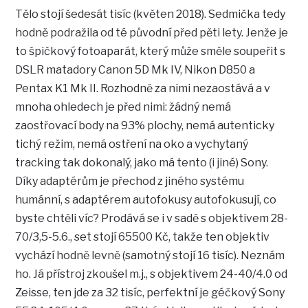
Tělo stojí šedesát tisíc (květen 2018). Sedmička tedy
hodně podražila od té původní před pěti lety. Jenže je
to špičkový fotoaparát, který může směle soupeřit s
DSLR matadory Canon 5D Mk IV, Nikon D850 a
Pentax K1 Mk II. Rozhodně za nimi nezaostává a v
mnoha ohledech je před nimi: žádný nemá
zaostřovací body na 93% plochy, nemá autenticky
tichý režim, nemá ostření na oko a vychytaný
tracking tak dokonalý, jako má tento (i jiné) Sony.
Díky adaptérům je přechod z jiného systému
humánní, s adaptérem autofokusy autofokusují, co
byste chtěli víc? Prodává se i v sadě s objektivem 28-
70/3,5-5.6., set stojí 65500 Kč, takže ten objektiv
vychází hodně levně (samotný stojí 16 tisíc). Neznám
ho. Já přístroj zkoušel m.j., s objektivem 24-40/4.0 od
Zeisse, ten jde za 32 tisíc, perfektní je géčkový Sony