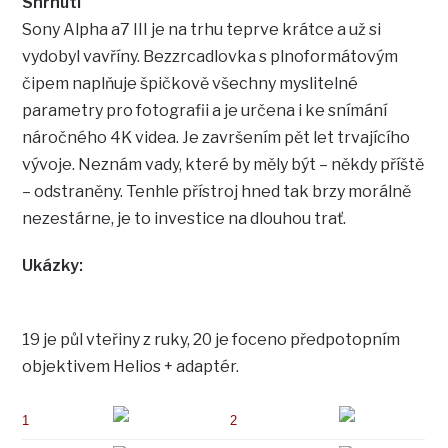
Shrnutí
Sony Alpha a7 III je na trhu teprve krátce a už si
vydobyl vavříny. Bezzrcadlovka s plnoformátovým
čipem naplňuje špičkově všechny myslitelné
parametry pro fotografii a je určena i ke snímání
náročného 4K videa. Je završením pět let trvajícího
vývoje. Neznám vady, které by měly být – někdy příště
– odstraněny. Tenhle přístroj hned tak brzy morálně
nezestárne, je to investice na dlouhou trať.
Ukázky:
19 je půl vteřiny z ruky, 20 je foceno předpotopním
objektivem Helios + adaptér.
1
2