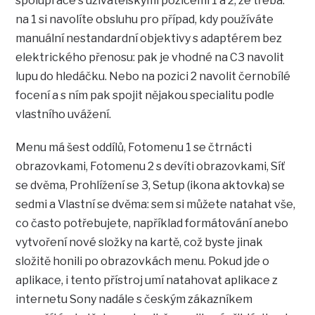
spolupráce s uživatelskými pozicemi 1 a 2, že třeba:
na 1 si navolíte obsluhu pro případ, kdy používáte
manuální nestandardní objektivy s adaptérem bez
elektrického přenosu: pak je vhodné na C3 navolit
lupu do hledáčku. Nebo na pozici 2 navolit černobílé
focení a s ním pak spojit nějakou specialitu podle
vlastního uvážení.
Menu má šest oddílů, Fotomenu 1 se čtrnácti
obrazovkami, Fotomenu 2 s devíti obrazovkami, Síť
se dvěma, Prohlížení se 3, Setup (ikona aktovka) se
sedmi a Vlastní se dvěma: sem si můžete natahat vše,
co často potřebujete, například formátování anebo
vytvoření nové složky na kartě, což byste jinak
složitě honili po obrazovkách menu. Pokud jde o
aplikace, i tento přístroj umí natahovat aplikace z
internetu Sony nadále s českým zákazníkem