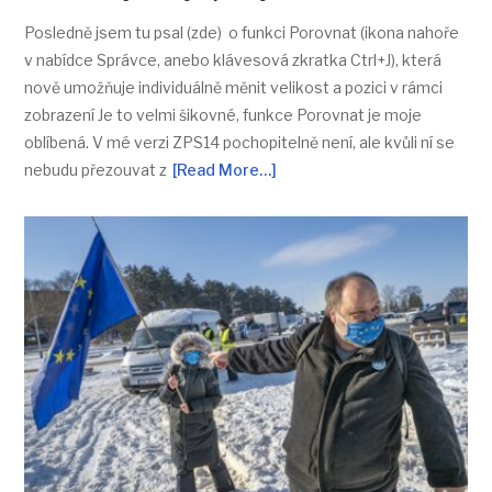
Posledně jsem tu psal (zde) o funkci Porovnat (ikona nahoře
v nabídce Správce, anebo klávesová zkratka Ctrl+J), která
nově umožňuje individuálně měnit velikost a pozici v rámci
zobrazení Je to velmi šikovné, funkce Porovnat je moje
oblíbená. V mé verzi ZPS14 pochopitelně není, ale kvůli ní se
nebudu přezouvat z
[Read More…]