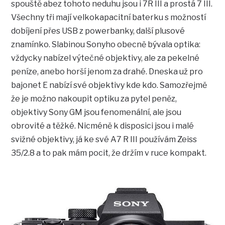
spouště abez tohoto neduhu jsou i 7R III a prostá 7 III.
Všechny tři mají velkokapacitní baterku s možností
dobíjení přes USB z powerbanky, další plusové
znamínko. Slabinou Sonyho obecně bývala optika:
vždycky nabízel výtečné objektivy, ale za pekelné
peníze, anebo horší jenom za drahé. Dneska už pro
bajonet E nabízí své objektivy kde kdo. Samozřejmě
že je možno nakoupit optiku za pytel peněz,
objektivy Sony GM jsou fenomenální, ale jsou
obrovité a těžké. Nicméně k disposici jsou i malé
svižné objektivy, já ke své A7 R III používám Zeiss
35/2.8 a to pak mám pocit, že držím v ruce kompakt.