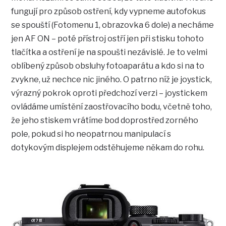
fungují pro způsob ostření, kdy vypneme autofokus
se spouští (Fotomenu 1, obrazovka 6 dole) a necháme
jen AF ON – poté přístroj ostří jen při stisku tohoto
tlačítka a ostření je na spoušti nezávislé. Je to velmi
oblíbený způsob obsluhy fotoaparátu a kdo si na to
zvykne, už nechce nic jiného. O patrno níž je joystick,
výrazný pokrok oproti předchozí verzi – joystickem
ovládáme umístění zaostřovacího bodu, včetně toho,
že jeho stiskem vrátíme bod doprostřed zorného
pole, pokud si ho neopatrnou manipulací s
dotykovým displejem odstěhujeme někam do rohu.