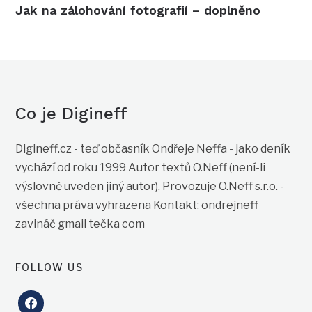
Jak na zálohování fotografií – doplněno
Co je Digineff
Digineff.cz - teď občasník Ondřeje Neffa - jako deník
vychází od roku 1999 Autor textů O.Neff (není-li
výslovně uveden jiný autor). Provozuje O.Neff s.r.o. -
všechna práva vyhrazena Kontakt: ondrejneff
zavináč gmail tečka com
FOLLOW US
facebook