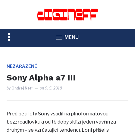
TOGGLE
MENU
SIDEBAR
&
NAVIGATION
NEZAŘAZENÉ
Sony Alpha a7 III
by
Ondřej Neff
on
9. 5. 2018
Před pěti lety Sony vsadil na plnoformátovou
bezzrcadlovku a od té doby sklízí jeden vavřín za
druhým – se vzrůstající tendencí. Loni přišel s