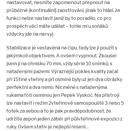
nastavovat, nesmíte zapomenout přepnout na
průběžné (kontinuální) zaostřování, jinak to hlásí, že
funkci nelze nastavit (aniž by to poradilo, co pro
prospěch věci máte udělat – tohle mi u soňáků
vždycky jde na nervy).
Stabilizace je vestavěná na čipu, tedy lze ji použít s
jakýmkoli objektivem. A ovšem i vypnout. Zkoušel
jsem ji na ohnisku 70 mm, vždy série 10 snímků, s
nataženými pažemi. Výraznější pokles kvality začal
při 15tině vteřiny a při osmině byly už jen dva obrázky
perfektní a dva mimo. Nicméně s nataženýma
rukama fotí osminou jen Pepek Vyskoč. Na přístroji
lze nastavit i režim 2vteřinové samospouště 3 nebo 5
fotek za sebou a to je pak pravděpodobnost, že
udržíte aspoň jeden záběr při půlvteřinové expozici z
ruky. Ovšem stativ je nejlepší řešení…