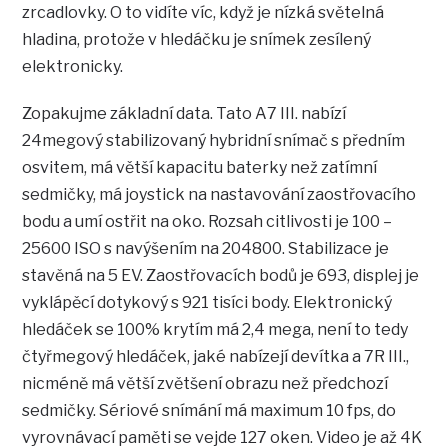
zrcadlovky. O to vidíte víc, když je nízká světelná
hladina, protože v hledáčku je snímek zesílený
elektronicky.
Zopakujme základní data. Tato A7 III. nabízí
24megový stabilizovaný hybridní snímač s předním
osvitem, má větší kapacitu baterky než zatímní
sedmičky, má joystick na nastavování zaostřovacího
bodu a umí ostřit na oko. Rozsah citlivosti je 100 –
25600 ISO s navýšením na 204800. Stabilizace je
stavěná na 5 EV. Zaostřovacích bodů je 693, displej je
vyklápěcí dotykový s 921 tisíci body. Elektronický
hledáček se 100% krytím má 2,4 mega, není to tedy
čtyřmegový hledáček, jaké nabízejí devítka a 7R III.,
nicméně má větší zvětšení obrazu než předchozí
sedmičky. Sériové snímání má maximum 10 fps, do
vyrovnávací paměti se vejde 127 oken. Video je až 4K