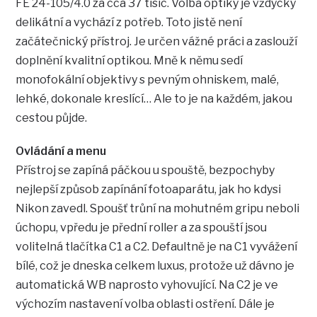
FE 24-105/4.0 za cca 37 tisíc. Volba optiky je vždycky
delikátní a vychází z potřeb. Toto jistě není
začátečnický přístroj. Je určen vážné práci a zaslouží
doplnění kvalitní optikou. Mně k němu sedí
monofokální objektivy s pevným ohniskem, malé,
lehké, dokonale kreslící… Ale to je na každém, jakou
cestou půjde.
Ovládání a menu
Přístroj se zapíná páčkou u spouště, bezpochyby
nejlepší způsob zapínání fotoaparátu, jak ho kdysi
Nikon zavedl. Spoušť trůní na mohutném gripu neboli
úchopu, vpředu je přední roller a za spouští jsou
volitelná tlačítka C1 a C2. Defaultně je na C1 vyvážení
bílé, což je dneska celkem luxus, protože už dávno je
automatická WB naprosto vyhovující. Na C2 je ve
výchozím nastavení volba oblasti ostření. Dále je