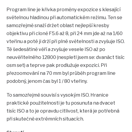
Program line je křivka proměny expozice s klesající
světelnou hladinou při automatickém režimu. Ten se
samozřejmě snaží držet oblast nejlepší kresby
objektivu při cloně F5.6 až 8, při 24 mm jde až na 1/60
vteřinu a poté ji drží při plné světelnosti a zvyšuje ISO.
Té šedesátině věří a zvyšuje vesele ISO až po
neuvěřitelného 12800 (nespletl jsem se: dvanáct tisíc
osm set) a teprve pak prodlužuje expozici. Při
přezoomování na 70 mm byl průběh program line
podobný, jenom čas byl 1 / 80 vteřiny.
To samozřejmě souvisí s vysokým ISO. Hranice
praktické použitelnosti je tu posunuta na dvacet
tisíc ISO a to je opravdu citlivost, která je potřebná
při skutečně extrémních situacích.