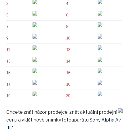
3
4
5
6
7
8
9
10
11
12
13
14
15
16
17
18
19
20
Chcete znát názor prodejce, znát aktuální prodejní
cenu a vidět nové snímky fotoaparátu
Sony Alpha A7
III
?