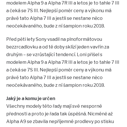
modelem Alpha 9 a Alpha 7R III a letos je to tahle 7 III
a čeká se 7S III. Nejlepší poměr ceny a výkonu má
právě tato Alpha 7 III a jestli se nestane něco
neočekávaného, bude z ní šampion roku 2018.
Před pěti lety Sony vsadil na plnoformátovou
bezzrcadlovku a od té doby sklízí jeden vavřín za
druhým – se vzrůstající tendencí. Loni přišel s
modelem Alpha 9 a Alpha 7R III a letos je to tahle 7 III
a čeká se 7S III. Nejlepší poměr ceny a výkonu má
právě tato Alpha 7 III a jestli se nestane něco
neočekávaného, bude z ní šampion roku 2018.
Jaký je a komu je určen
Všechny modely této řady mají své nesporné
přednosti a proto je řada tak úspěšná. Nicméně až
Alpha A9 se zbavila nepříjemné prodlevy po stisku