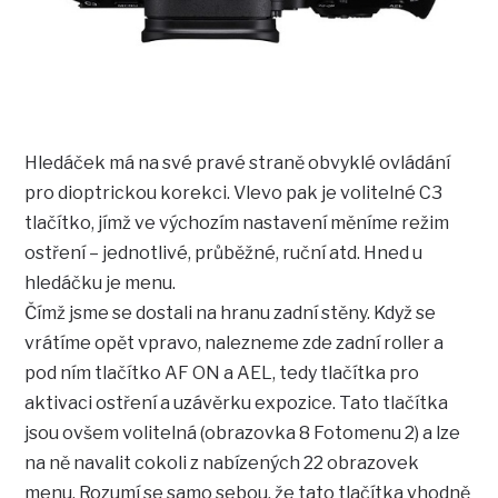
Hledáček má na své pravé straně obvyklé ovládání
pro dioptrickou korekci. Vlevo pak je volitelné C3
tlačítko, jímž ve výchozím nastavení měníme režim
ostření – jednotlivé, průběžné, ruční atd. Hned u
hledáčku je menu.
Čímž jsme se dostali na hranu zadní stěny. Když se
vrátíme opět vpravo, nalezneme zde zadní roller a
pod ním tlačítko AF ON a AEL, tedy tlačítka pro
aktivaci ostření a uzávěrku expozice. Tato tlačítka
jsou ovšem volitelná (obrazovka 8 Fotomenu 2) a lze
na ně navalit cokoli z nabízených 22 obrazovek
menu. Rozumí se samo sebou, že tato tlačítka vhodně