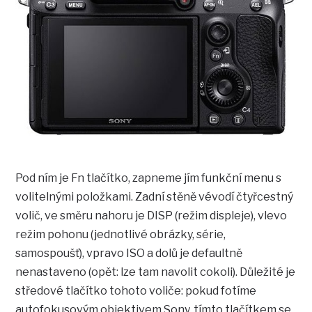
Pod ním je Fn tlačítko, zapneme jím funkční menu s
volitelnými položkami. Zadní stěně vévodí čtyřcestný
volič, ve směru nahoru je DISP (režim displeje), vlevo
režim pohonu (jednotlivé obrázky, série,
samospoušť), vpravo ISO a dolů je defaultně
nenastaveno (opět: lze tam navolit cokoli). Důležité je
středové tlačítko tohoto voliče: pokud fotíme
autofokusovým objektivem Sony, tímto tlačítkem se