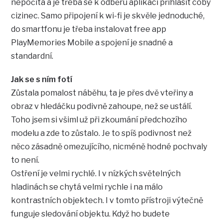
nepočítá a je třeba se k odběru aplikací přihlásit coby
cizinec. Samo připojení k wi-fi je skvěle jednoduché,
do smartfonu je třeba instalovat free app
PlayMemories Mobile a spojení je snadné a
standardní.
Jak se s ním fotí
Zůstala pomalost náběhu, ta je přes dvě vteřiny a
obraz v hledáčku podivně zahoupe, než se ustálí.
Toho jsem si všiml už při zkoumání předchozího
modelu a zde to zůstalo. Je to spíš podivnost než
něco zásadně omezujícího, nicméně hodné pochvaly
to není.
Ostření je velmi rychlé. I v nízkých světelných
hladinách se chytá velmi rychle i na málo
kontrastních objektech. I v tomto přístroji výtečně
funguje sledování objektu. Když ho budete