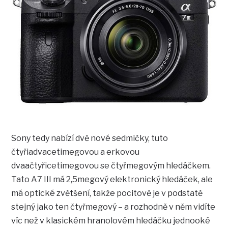
Sony tedy nabízí dvě nové sedmičky, tuto
čtyřiadvacetimegovou a erkovou
dvaačtyřicetimegovou se čtyřmegovým hledáčkem.
Tato A7 III má 2,5megový elektronický hledáček, ale
má optické zvětšení, takže pocitově je v podstatě
stejný jako ten čtyřmegový – a rozhodně v něm vidíte
víc než v klasickém hranolovém hledáčku jednooké