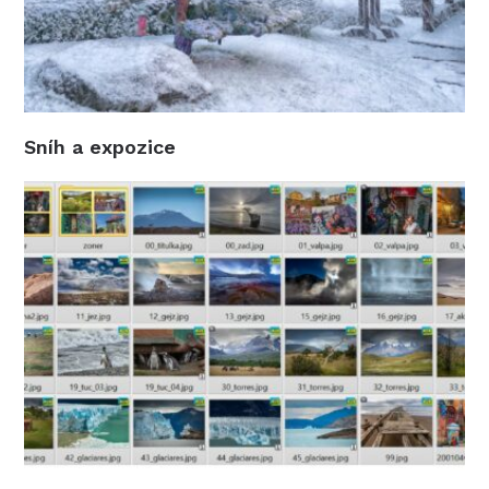
Sníh a expozice