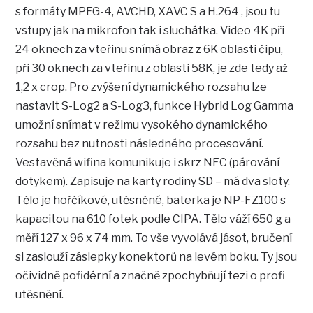
s formáty MPEG-4, AVCHD, XAVC S a H.264 , jsou tu
vstupy jak na mikrofon tak i sluchátka. Video 4K při
24 oknech za vteřinu snímá obraz z 6K oblasti čipu,
při 30 oknech za vteřinu z oblasti 58K, je zde tedy až
1,2 x crop. Pro zvýšení dynamického rozsahu lze
nastavit S-Log2 a S-Log3, funkce Hybrid Log Gamma
umožní snímat v režimu vysokého dynamického
rozsahu bez nutnosti následného procesování.
Vestavěná wifina komunikuje i skrz NFC (párování
dotykem). Zapisuje na karty rodiny SD – má dva sloty.
Tělo je hořčíkové, utěsněné, baterka je NP-FZ100 s
kapacitou na 610 fotek podle CIPA. Tělo váží 650 g a
měří 127 x 96 x 74 mm. To vše vyvolává jásot, bručení
si zaslouží záslepky konektorů na levém boku. Ty jsou
očividně pofidérní a značně zpochybňují tezi o profi
utěsnění.