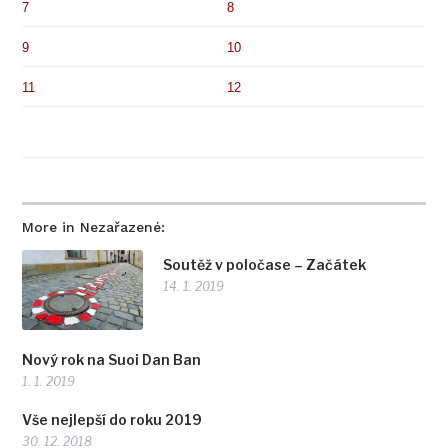
7
8
9
10
11
12
More in Nezařazené:
Soutěž v poločase – Začátek
14. 1. 2019
Nový rok na Suoi Dan Ban
1. 1. 2019
Vše nejlepší do roku 2019
30. 12. 2018