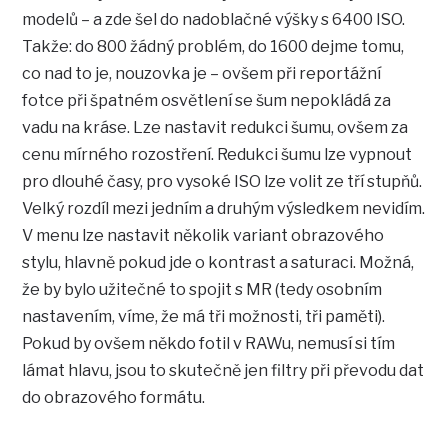
modelů – a zde šel do nadoblačné výšky s 6400 ISO.
Takže: do 800 žádný problém, do 1600 dejme tomu,
co nad to je, nouzovka je – ovšem při reportážní
fotce při špatném osvětlení se šum nepokládá za
vadu na kráse. Lze nastavit redukci šumu, ovšem za
cenu mírného rozostření. Redukci šumu lze vypnout
pro dlouhé časy, pro vysoké ISO lze volit ze tří stupňů.
Velký rozdíl mezi jedním a druhým výsledkem nevidím.
V menu lze nastavit několik variant obrazového
stylu, hlavně pokud jde o kontrast a saturaci. Možná,
že by bylo užitečné to spojit s MR (tedy osobním
nastavením, víme, že má tři možnosti, tři paměti).
Pokud by ovšem někdo fotil v RAWu, nemusí si tím
lámat hlavu, jsou to skutečně jen filtry při převodu dat
do obrazového formátu.