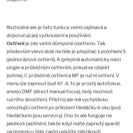
Rozhodně ale je tato funkce velmi zajímavá a
doporučuji její vyzkoušení a používání.
Ostření
je zde velmi důmyslně ošetřeno. Tak
především vlevo dole na těle je přepínač s polohami S
(jednorázové ostření), A (přepíná automaticky mezi
single a průběžným ostřením, pokud se objekt
pohne), C průběžné ostření a MF je ruční ostření. V
menu lze zapnout buď AF-A, to je prostý autofokus,
anebo DMF (direct manual focus), tedy možnost
ručního doostření. Přístroj ale má vychytávku
umožňující ostření po přiložení hledáčku k oku (pod
hledáčkem jsou senzory). Ono to ale funguje na
jakékoli zastínění, takže když máte zapnutý aparát
na řemenu u těla, často uslyšíte zabziknutí