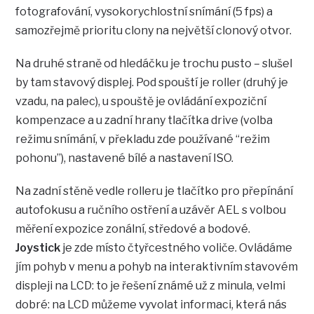
fotografování, vysokorychlostní snímání (5 fps) a
samozřejmě prioritu clony na největší clonový otvor.
Na druhé straně od hledáčku je trochu pusto – slušel
by tam stavový displej. Pod spouští je roller (druhý je
vzadu, na palec), u spouště je ovládání expoziční
kompenzace a u zadní hrany tlačítka drive (volba
režimu snímání, v překladu zde používané “režim
pohonu”), nastavené bílé a nastavení ISO.
Na zadní stěně vedle rolleru je tlačítko pro přepínání
autofokusu a ručního ostření a uzávěr AEL s volbou
měření expozice zonální, středové a bodové.
Joystick
je zde místo čtyřcestného voliče. Ovládáme
jím pohyb v menu a pohyb na interaktivním stavovém
displeji na LCD: to je řešení známé už z minula, velmi
dobré: na LCD můžeme vyvolat informaci, která nás