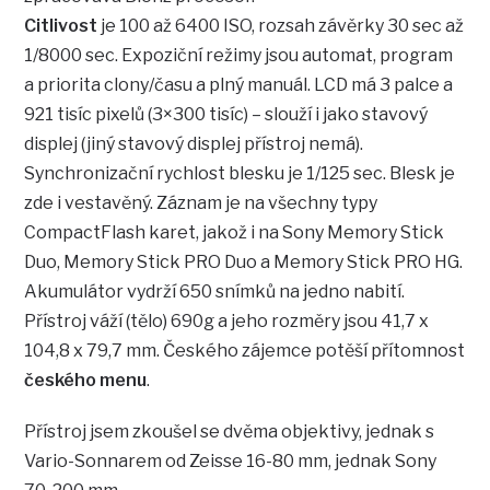
Citlivost
je 100 až 6400 ISO, rozsah závěrky 30 sec až
1/8000 sec. Expoziční režimy jsou automat, program
a priorita clony/času a plný manuál. LCD má 3 palce a
921 tisíc pixelů (3×300 tisíc) – slouží i jako stavový
displej (jiný stavový displej přístroj nemá).
Synchronizační rychlost blesku je 1/125 sec. Blesk je
zde i vestavěný. Záznam je na všechny typy
CompactFlash karet, jakož i na Sony Memory Stick
Duo, Memory Stick PRO Duo a Memory Stick PRO HG.
Akumulátor vydrží 650 snímků na jedno nabití.
Přístroj váží (tělo) 690g a jeho rozměry jsou 41,7 x
104,8 x 79,7 mm. Českého zájemce potěší přítomnost
českého menu
.
Přístroj jsem zkoušel se dvěma objektivy, jednak s
Vario-Sonnarem od Zeisse 16-80 mm, jednak Sony