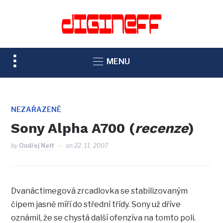
TOGGLE
MENU
SIDEBAR
&
NAVIGATION
NEZAŘAZENÉ
Sony Alpha A700 (
recenze
)
by
Ondřej Neff
on
22. 11. 2007
Dvanáctimegová zrcadlovka se stabilizovaným
čipem jasně míří do střední třídy. Sony už dříve
oznámil, že se chystá další ofenzíva na tomto poli.