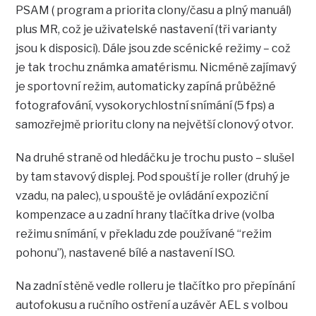
PSAM ( program a priorita clony/času a plný manuál)
plus MR, což je uživatelské nastavení (tři varianty
jsou k disposici). Dále jsou zde scénické režimy – což
je tak trochu známka amatérismu. Nicméně zajímavý
je sportovní režim, automaticky zapíná průběžné
fotografování, vysokorychlostní snímání (5 fps) a
samozřejmě prioritu clony na největší clonový otvor.
Na druhé straně od hledáčku je trochu pusto – slušel
by tam stavový displej. Pod spouští je roller (druhý je
vzadu, na palec), u spouště je ovládání expoziční
kompenzace a u zadní hrany tlačítka drive (volba
režimu snímání, v překladu zde používané “režim
pohonu”), nastavené bílé a nastavení ISO.
Na zadní stěně vedle rolleru je tlačítko pro přepínání
autofokusu a ručního ostření a uzávěr AEL s volbou