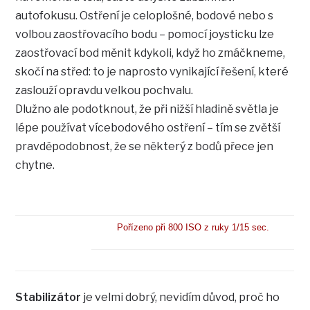
autofokusu. Ostření je celoplošné, bodové nebo s
volbou zaostřovacího bodu – pomocí joysticku lze
zaostřovací bod měnit kdykoli, když ho zmáčkneme,
skočí na střed: to je naprosto vynikající řešení, které
zaslouží opravdu velkou pochvalu.
Dlužno ale podotknout, že při nižší hladině světla je
lépe používat vícebodového ostření – tím se zvětší
pravděpodobnost, že se některý z bodů přece jen
chytne.
Pořízeno při 800 ISO z ruky 1/15 sec.
Stabilizátor
je velmi dobrý, nevidím důvod, proč ho