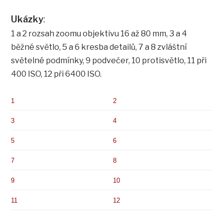
Ukázky
:
1 a 2 rozsah zoomu objektivu 16 až 80 mm, 3 a 4
běžné světlo, 5 a 6 kresba detailů, 7 a 8 zvláštní
světelné podmínky, 9 podvečer, 10 protisvětlo, 11 při
400 ISO, 12 při 6400 ISO.
1
2
3
4
5
6
7
8
9
10
11
12