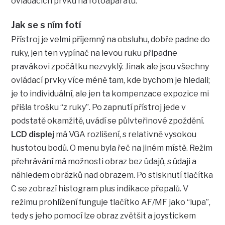
ovládacích prvků na fotoaparátu.
Jak se s ním fotí
Přístroj je velmi příjemný na obsluhu, dobře padne do
ruky, jen ten vypínač na levou ruku připadne
pravákovi zpočátku nezvyklý. Jinak ale jsou všechny
ovládací prvky více méně tam, kde bychom je hledali;
je to individuální, ale jen ta kompenzace expozice mi
přišla trošku “z ruky”. Po zapnutí přístroj jede v
podstatě okamžitě, uvádí se půlvteřinové zpoždění.
LCD displej
má VGA rozlišení, s relativně vysokou
hustotou bodů. O menu byla řeč na jiném místě. Režim
přehrávání má možnosti obraz bez údajů, s údaji a
náhledem obrázků nad obrazem. Po stisknutí tlačítka
C se zobrazí histogram plus indikace přepalů. V
režimu prohlížení funguje tlačítko AF/MF jako “lupa”,
tedy s jeho pomocí lze obraz zvětšit a joystickem