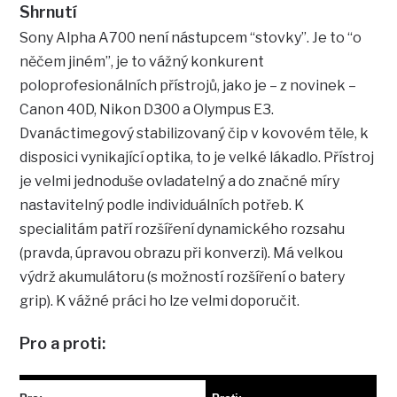
Shrnutí
Sony Alpha A700 není nástupcem “stovky”. Je to “o
něčem jiném”, je to vážný konkurent
poloprofesionálních přístrojů, jako je – z novinek –
Canon 40D, Nikon D300 a Olympus E3.
Dvanáctimegový stabilizovaný čip v kovovém těle, k
disposici vynikající optika, to je velké lákadlo. Přístroj
je velmi jednoduše ovladatelný a do značné míry
nastavitelný podle individuálních potřeb. K
specialitám patří rozšíření dynamického rozsahu
(pravda, úpravou obrazu při konverzi). Má velkou
výdrž akumulátoru (s možností rozšíření o batery
grip). K vážné práci ho lze velmi doporučit.
Pro a proti: