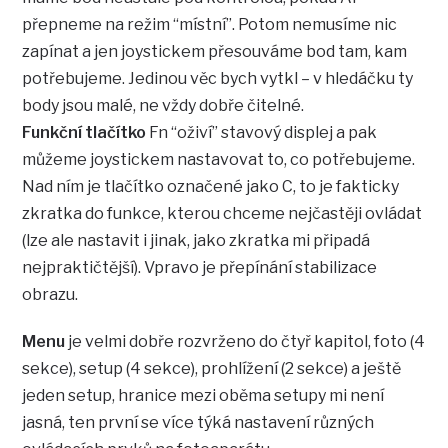
přepneme na režim “místní”. Potom nemusíme nic
zapínat a jen joystickem přesouváme bod tam, kam
potřebujeme. Jedinou věc bych vytkl – v hledáčku ty
body jsou malé, ne vždy dobře čitelné.
Funkční tlačítko
Fn “oživí” stavový displej a pak
můžeme joystickem nastavovat to, co potřebujeme.
Nad ním je tlačítko označené jako C, to je fakticky
zkratka do funkce, kterou chceme nejčastěji ovládat
(lze ale nastavit i jinak, jako zkratka mi připadá
nejpraktičtější). Vpravo je přepínání stabilizace
obrazu.
Menu
je velmi dobře rozvrženo do čtyř kapitol, foto (4
sekce), setup (4 sekce), prohlížení (2 sekce) a ještě
jeden setup, hranice mezi oběma setupy mi není
jasná, ten první se více týká nastavení různých