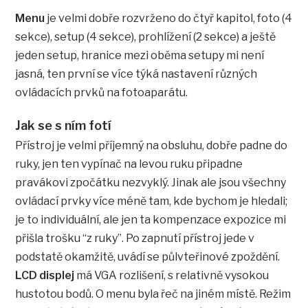
Menu
je velmi dobře rozvrženo do čtyř kapitol, foto (4
sekce), setup (4 sekce), prohlížení (2 sekce) a ještě
jeden setup, hranice mezi oběma setupy mi není
jasná, ten první se více týká nastavení různých
ovládacích prvků na fotoaparátu.
Jak se s ním fotí
Přístroj je velmi příjemný na obsluhu, dobře padne do
ruky, jen ten vypínač na levou ruku připadne
pravákovi zpočátku nezvyklý. Jinak ale jsou všechny
ovládací prvky více méně tam, kde bychom je hledali;
je to individuální, ale jen ta kompenzace expozice mi
přišla trošku “z ruky”. Po zapnutí přístroj jede v
podstatě okamžitě, uvádí se půlvteřinové zpoždění.
LCD displej
má VGA rozlišení, s relativně vysokou
hustotou bodů. O menu byla řeč na jiném místě. Režim