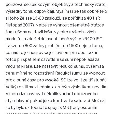
pořizoval se špičkovými objektivy a technicky vzato,
výsledky tomu odpovídají. Myslím si, že tak dobré tělo
si toho Zeisse 16-80 zaslouží, lze pořídit za 48 tisíc
(listopad 2007). Nelze se vyhnout ošemetné otázce
šumu. Sony nastavil laťku vysoko u všech svých
modelů – a zde šel do nadoblačné výšky s 6400 ISO.
Takže: do 800 žádný problém, do 1600 dejme tomu,
co nad to je, nouzovka je – ovšem při reportážní
fotce při špatném osvětlení se šum nepokládá za
vadu na kráse. Lze nastavit redukci šumu, ovšem za
cenu mírného rozostření. Redukci šumu lze vypnout
pro dlouhé časy, pro vysoké ISO lze volit ze tří stupňů.
Velký rozdíl mezi jedním a druhým výsledkem nevidím.
V menu lze nastavit několik variant obrazového
stylu, hlavně pokud jde o kontrast a saturaci. Možná,
že by bylo užitečné to spojit s MR (tedy osobním