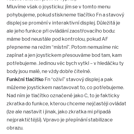
Mluvíme však o joysticku: jím se v tomto menu
pohybujeme, pokud stiskneme tlačítko Fn a stavový
displej se promění v interaktivní displej. Důležitá je
ale jeho funkce při ovládání zaostřovacího bodu:
máme bod neustále pod kontrolou, pokud AF
přepneme na režim “místní”. Potom nemusíme nic
zapínat a jen joystickem přesouváme bod tam, kam
potřebujeme. Jedinou věc bych vytkl – v hledáčku ty
body jsou malé, ne vždy dobře čitelné.
Funkční tlačítko
Fn “oživí” stavový displej a pak
můžeme joystickem nastavovat to, co potřebujeme.
Nad ním je tlačítko označené jako C, to je fakticky
zkratka do funkce, kterou chceme nejčastěji ovládat
(lze ale nastavit i jinak, jako zkratka mi připadá
nejpraktičtější). Vpravo je přepínání stabilizace
obrazu.