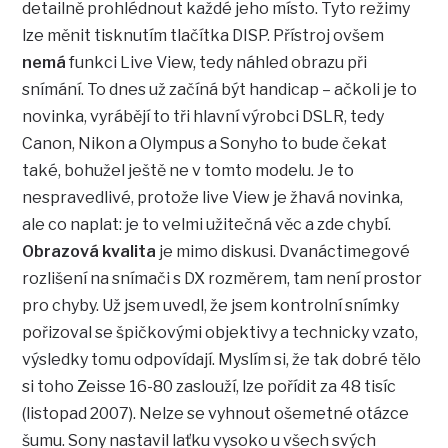
detailně prohlédnout každé jeho místo. Tyto režimy
lze měnit tisknutím tlačítka DISP. Přístroj ovšem
nemá
funkci Live View, tedy náhled obrazu při
snímání. To dnes už začíná být handicap – ačkoli je to
novinka, vyrábějí to tři hlavní výrobci DSLR, tedy
Canon, Nikon a Olympus a Sonyho to bude čekat
také, bohužel ještě ne v tomto modelu. Je to
nespravedlivé, protože live View je žhavá novinka,
ale co naplat: je to velmi užitečná věc a zde chybí.
Obrazová kvalita
je mimo diskusi. Dvanáctimegové
rozlišení na snímači s DX rozměrem, tam není prostor
pro chyby. Už jsem uvedl, že jsem kontrolní snímky
pořizoval se špičkovými objektivy a technicky vzato,
výsledky tomu odpovídají. Myslím si, že tak dobré tělo
si toho Zeisse 16-80 zaslouží, lze pořídit za 48 tisíc
(listopad 2007). Nelze se vyhnout ošemetné otázce
šumu. Sony nastavil laťku vysoko u všech svých