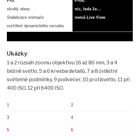
Pro:
Proti:
skvělý obraz
nic, leda že…
Stabilizace snímače
nemá Live View
rozšíření dynamického rozsahu
Ukázky
:
1 a 2 rozsah zoomu objektivu 16 až 80 mm, 3 a 4
běžné světlo, 5 a 6 kresba detailů, 7 a 8 zvláštní
světelné podmínky, 9 podvečer, 10 protisvětlo, 11 při
400 ISO, 12 při 6400 ISO.
1
2
3
4
5
6