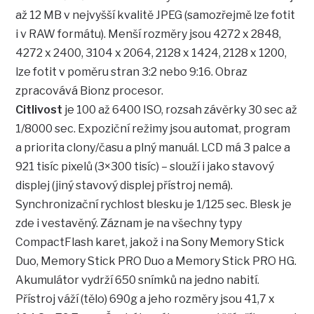
až 12 MB v nejvyšší kvalitě JPEG (samozřejmě lze fotit
i v RAW formátu). Menší rozměry jsou 4272 x 2848,
4272 x 2400, 3104 x 2064, 2128 x 1424, 2128 x 1200,
lze fotit v poměru stran 3:2 nebo 9:16. Obraz
zpracovává Bionz procesor.
Citlivost
je 100 až 6400 ISO, rozsah závěrky 30 sec až
1/8000 sec. Expoziční režimy jsou automat, program
a priorita clony/času a plný manuál. LCD má 3 palce a
921 tisíc pixelů (3×300 tisíc) – slouží i jako stavový
displej (jiný stavový displej přístroj nemá).
Synchronizační rychlost blesku je 1/125 sec. Blesk je
zde i vestavěný. Záznam je na všechny typy
CompactFlash karet, jakož i na Sony Memory Stick
Duo, Memory Stick PRO Duo a Memory Stick PRO HG.
Akumulátor vydrží 650 snímků na jedno nabití.
Přístroj váží (tělo) 690g a jeho rozměry jsou 41,7 x