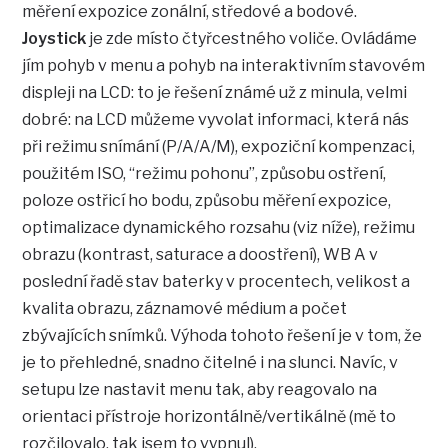
měření expozice zonální, středové a bodové.
Joystick
je zde místo čtyřcestného voliče. Ovládáme
jím pohyb v menu a pohyb na interaktivním stavovém
displeji na LCD: to je řešení známé už z minula, velmi
dobré: na LCD můžeme vyvolat informaci, která nás
při režimu snímání (P/A/A/M), expoziční kompenzaci,
použitém ISO, “režimu pohonu”, způsobu ostření,
poloze ostřicí ho bodu, způsobu měření expozice,
optimalizace dynamického rozsahu (viz níže), režimu
obrazu (kontrast, saturace a doostření), WB A v
poslední řadě stav baterky v procentech, velikost a
kvalita obrazu, záznamové médium a počet
zbývajících snímků. Výhoda tohoto řešení je v tom, že
je to přehledné, snadno čitelné i na slunci. Navíc, v
setupu lze nastavit menu tak, aby reagovalo na
orientaci přístroje horizontálně/vertikálně (mě to
rozčilovalo, tak jsem to vypnul).