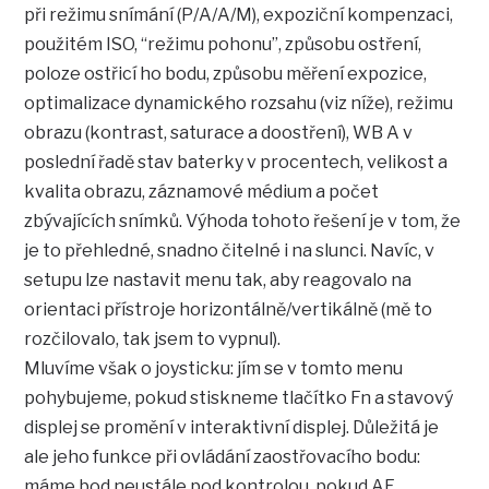
při režimu snímání (P/A/A/M), expoziční kompenzaci,
použitém ISO, “režimu pohonu”, způsobu ostření,
poloze ostřicí ho bodu, způsobu měření expozice,
optimalizace dynamického rozsahu (viz níže), režimu
obrazu (kontrast, saturace a doostření), WB A v
poslední řadě stav baterky v procentech, velikost a
kvalita obrazu, záznamové médium a počet
zbývajících snímků. Výhoda tohoto řešení je v tom, že
je to přehledné, snadno čitelné i na slunci. Navíc, v
setupu lze nastavit menu tak, aby reagovalo na
orientaci přístroje horizontálně/vertikálně (mě to
rozčilovalo, tak jsem to vypnul).
Mluvíme však o joysticku: jím se v tomto menu
pohybujeme, pokud stiskneme tlačítko Fn a stavový
displej se promění v interaktivní displej. Důležitá je
ale jeho funkce při ovládání zaostřovacího bodu:
máme bod neustále pod kontrolou, pokud AF