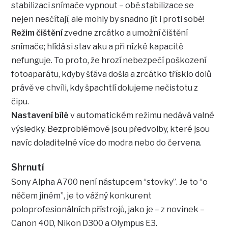
stabilizaci snímače vypnout – obě stabilizace se
nejen nesčítají, ale mohly by snadno jít i proti sobě!
Režim čištění
zvedne zrcátko a umožní čištění
snímače; hlídá si stav aku a při nízké kapacitě
nefunguje. To proto, že hrozí nebezpečí poškození
fotoaparátu, kdyby šťáva došla a zrcátko třísklo dolů
právě ve chvíli, kdy špachtlí dolujeme nečistotu z
čipu.
Nastavení bílé
v automatickém režimu nedává valné
výsledky. Bezproblémové jsou předvolby, které jsou
navíc doladitelné více do modra nebo do červena.
Shrnutí
Sony Alpha A700 není nástupcem “stovky”. Je to “o
něčem jiném”, je to vážný konkurent
poloprofesionálních přístrojů, jako je – z novinek –
Canon 40D, Nikon D300 a Olympus E3.