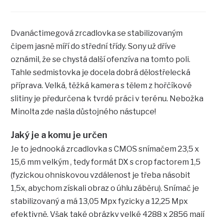
Dvanáctimegová zrcadlovka se stabilizovaným
čipem jasně míří do střední třídy. Sony už dříve
oznámil, že se chystá další ofenzíva na tomto poli.
Tahle sedmistovka je docela dobrá dělostřelecká
příprava. Velká, těžká kamera s tělem z hořčíkové
slitiny je předurčena k tvrdé práci v terénu. Nebožka
Minolta zde našla důstojného nástupce!
Jaký je a komu je určen
Je to jednooká zrcadlovka s CMOS snímačem 23,5 x
15,6 mm velkým , tedy formát DX s crop factorem 1,5
(fyzickou ohniskovou vzdálenost je třeba násobit
1,5x, abychom získali obraz o úhlu záběru). Snímač je
stabilizovaný a má 13,05 Mpx fyzicky a 12,25 Mpx
efektivně. Však také obrázky velké 4288 x 2856 mají