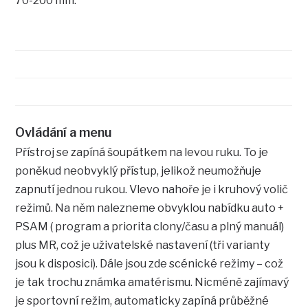
70-200 mm.
Ovládání a menu
Přístroj se zapíná šoupátkem na levou ruku. To je
poněkud neobvyklý přístup, jelikož neumožňuje
zapnutí jednou rukou. Vlevo nahoře je i kruhový volič
režimů. Na něm nalezneme obvyklou nabídku auto +
PSAM ( program a priorita clony/času a plný manuál)
plus MR, což je uživatelské nastavení (tři varianty
jsou k disposici). Dále jsou zde scénické režimy – což
je tak trochu známka amatérismu. Nicméně zajímavý
je sportovní režim, automaticky zapíná průběžné