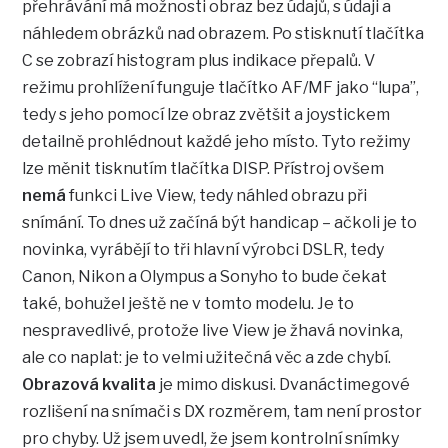
přehrávání má možnosti obraz bez údajů, s údaji a
náhledem obrázků nad obrazem. Po stisknutí tlačítka
C se zobrazí histogram plus indikace přepalů. V
režimu prohlížení funguje tlačítko AF/MF jako “lupa”,
tedy s jeho pomocí lze obraz zvětšit a joystickem
detailně prohlédnout každé jeho místo. Tyto režimy
lze měnit tisknutím tlačítka DISP. Přístroj ovšem
nemá
funkci Live View, tedy náhled obrazu při
snímání. To dnes už začíná být handicap – ačkoli je to
novinka, vyrábějí to tři hlavní výrobci DSLR, tedy
Canon, Nikon a Olympus a Sonyho to bude čekat
také, bohužel ještě ne v tomto modelu. Je to
nespravedlivé, protože live View je žhavá novinka,
ale co naplat: je to velmi užitečná věc a zde chybí.
Obrazová kvalita
je mimo diskusi. Dvanáctimegové
rozlišení na snímači s DX rozměrem, tam není prostor
pro chyby. Už jsem uvedl, že jsem kontrolní snímky