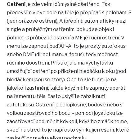
Ostření
je zde velmi důmyslně ošetřeno. Tak
především vlevo dole na těle je přepínač s polohami S
(jednorázové ostření), A (přepíná automaticky mezi
single a průběžným ostřením, pokud se objekt
pohne), C průběžné ostření a MF je ruční ostření. V
menu lze zapnout buď AF-A, to je prostý autofokus,
anebo DMF (direct manual focus), tedy možnost
ručního doostření. Přístroj ale má vychytávku
umožňující ostření po přiložení hledáčku k oku (pod
hledáčkem jsou senzory). Ono to ale funguje na
jakékoli zastínění, takže když máte zapnutý aparát
na řemenu u těla, často uslyšíte zabziknutí
autofokusu. Ostření je celoplošné, bodové nebo s
volbou zaostřovacího bodu – pomocí joysticku lze
zaostřovací bod měnit kdykoli, když ho zmáčkneme,
skočí na střed: to je naprosto vynikající řešení, které
zaslouží opravdu velkou pochvalu.