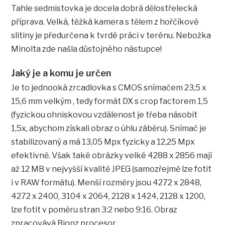
Tahle sedmistovka je docela dobrá dělostřelecká
příprava. Velká, těžká kamera s tělem z hořčíkové
slitiny je předurčena k tvrdé práci v terénu. Nebožka
Minolta zde našla důstojného nástupce!
Jaký je a komu je určen
Je to jednooká zrcadlovka s CMOS snímačem 23,5 x
15,6 mm velkým , tedy formát DX s crop factorem 1,5
(fyzickou ohniskovou vzdálenost je třeba násobit
1,5x, abychom získali obraz o úhlu záběru). Snímač je
stabilizovaný a má 13,05 Mpx fyzicky a 12,25 Mpx
efektivně. Však také obrázky velké 4288 x 2856 mají
až 12 MB v nejvyšší kvalitě JPEG (samozřejmě lze fotit
i v RAW formátu). Menší rozměry jsou 4272 x 2848,
4272 x 2400, 3104 x 2064, 2128 x 1424, 2128 x 1200,
lze fotit v poměru stran 3:2 nebo 9:16. Obraz
zpracovává Bionz procesor.