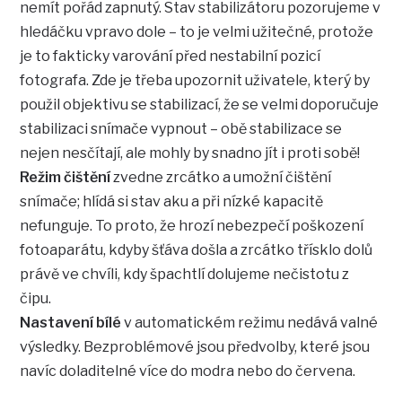
nemít pořád zapnutý. Stav stabilizátoru pozorujeme v
hledáčku vpravo dole – to je velmi užitečné, protože
je to fakticky varování před nestabilní pozicí
fotografa. Zde je třeba upozornit uživatele, který by
použil objektivu se stabilizací, že se velmi doporučuje
stabilizaci snímače vypnout – obě stabilizace se
nejen nesčítají, ale mohly by snadno jít i proti sobě!
Režim čištění
zvedne zrcátko a umožní čištění
snímače; hlídá si stav aku a při nízké kapacitě
nefunguje. To proto, že hrozí nebezpečí poškození
fotoaparátu, kdyby šťáva došla a zrcátko třísklo dolů
právě ve chvíli, kdy špachtlí dolujeme nečistotu z
čipu.
Nastavení bílé
v automatickém režimu nedává valné
výsledky. Bezproblémové jsou předvolby, které jsou
navíc doladitelné více do modra nebo do červena.