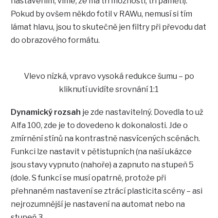
nastavením, víme, že má tři možnosti, tři paměti).
Pokud by ovšem někdo fotil v RAWu, nemusí si tím
lámat hlavu, jsou to skutečně jen filtry při převodu dat
do obrazového formátu.
Vlevo nízká, vpravo vysoká redukce šumu – po
kliknutí uvidíte srovnání 1:1
Dynamický rozsah
je zde nastavitelný. Dovedla to už
Alfa 100, zde je to dovedeno k dokonalosti. Jde o
zmírnění stínů na kontrastně nasvícených scénách.
Funkci lze nastavit v pětistupních (na naší ukázce
jsou stavy vypnuto (nahoře) a zapnuto na stupeň 5
(dole. S funkcí se musí opatrně, protože při
přehnaném nastavení se ztrácí plasticita scény – asi
nejrozumnější je nastavení na automat nebo na
stupeň 3.