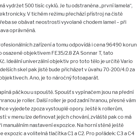
vydržet 500 tisíc cyklů. Je tu odstraněna „první lamela“,
ektronicky. V tichém režimu přechází přístroj na čistě
třeba se obávat neostrosti vyvolané chodem lamel – při
bava oprávněná.
rofesionálních zařízení a tomu odpovídá i cena 96490 korun
tělo osazené objektivem FE35/2.8 ZA Sonnar T, tato
. Ideální univerzální objektiv pro toto tělo je určitě Vario
z delších skel pak jistě bude přicházet v úvahu 70-200/4.0 za
G-objektivech. Ano, je to náročný fotoaparát.
zapíná páčkou u spouště. Spoušť s vypínačem jsou na přední
ranou je roller. Další roller je pod zadní hranou, přesně vám
ehce vyjedete zpoza vystouplé opory. Ještě k rollerům,
tí: v menu lze definovat jejich chování, zvláště pak co má
při manuálním nastavení expozice. Na horní stěně ještě
 expozic a volitelná tlačítka C1 a C2. Pro pořádek: C3 a C4