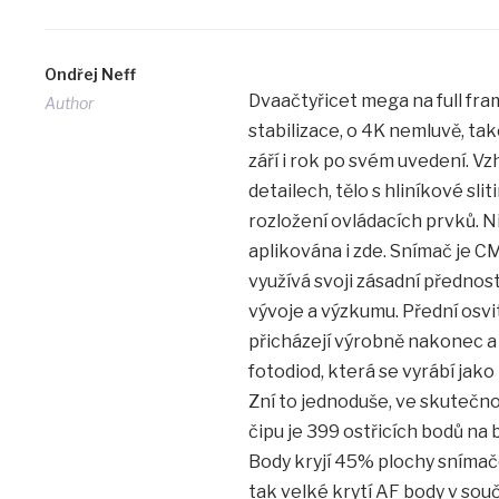
Ondřej Neff
Dvaačtyřicet mega na full fra
Author
stabilizace, o 4K nemluvě, t
září i rok po svém uvedení. V
detailech, tělo s hliníkové sl
rozložení ovládacích prvků. N
aplikována i zde. Snímač je CM
využívá svoji zásadní předno
vývoje a výzkumu. Přední osvit
přicházejí výrobně nakonec a 
fotodiod, která se vyrábí jako
Zní to jednoduše, ve skutečnos
čipu je 399 ostřicích bodů na 
Body kryjí 45% plochy snímače
tak velké krytí AF body v sou