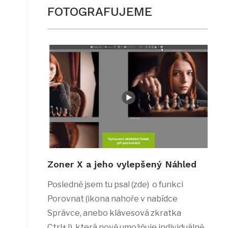
FOTOGRAFUJEME
Zoner X a jeho vylepšený Náhled
Posledně jsem tu psal (zde) o funkci
Porovnat (ikona nahoře v nabídce
Správce, anebo klávesová zkratka
Ctrl+J), která nově umožňuje individuálně