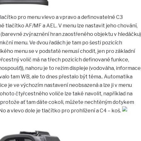
tlačítko pro menu vlevo a vpravo a definovatelné C3
é tlačítko AF/MF a AEL. V menu lze nastavit jeho chování,
(barevné zvýraznění hran zaostřeného objektu v hledáčku)
funkční menu. Ve dvou řadách je tam po šesti pozicích
elkého menu se v podstatě nemusí chodit, jen pro základní
tyřcestný volič má na třech pozicích definované funkce,
mospoušť)), nahoru je to režim displeje (vodováha, informace
ývalo tam WB, ale to dnes přestalo být téma.. Automatika
ce je ve výchozím nastavení neobsazená a lze ji v menu
ohoto čtyřcestného voliče lze také navolit, například na
ě, protože ať tam dáte cokoli, můžete nechtěným dotykem
No a vlevo dole je tlačítko pro prohlížení a C4 – koš.