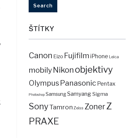
ŠTÍTKY
v
Canon
Fujifilm
iPhone
Eizo
Leica
objektivy
mobily
Nikon
Panasonic
Olympus
Pentax
Samyang
Sigma
Samsung
Photoshop
.
Z
Sony
Zoner
Tamron
Zeiss
PRAXE