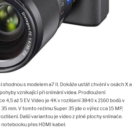
aci shodnou s modelem a7 II. Dokáže ustát chvění v osách X a
pohyby vznikající při snímání videa. Prodloužení
e 4,5 až 5 EV. Video je 4K v rozlišení 3840 x 2160 bodů v
 35 mm. V tomto režimu Super 35 jde o výřez cca 15 MP,
zlišení. Další variantou je video z plné plochy snímače.
a notebooku přes HDMI kabel.