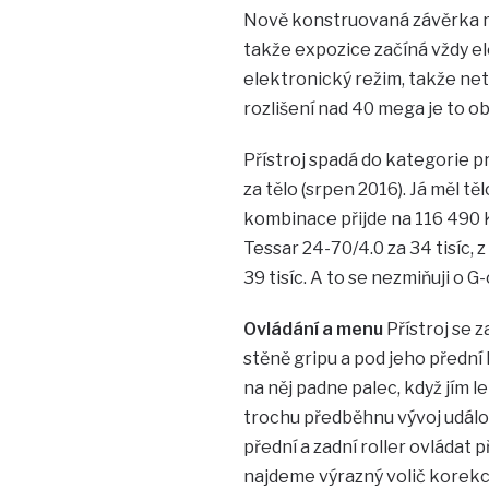
Nově konstruovaná závěrka má 
takže expozice začíná vždy el
elektronický režim, takže ne
rozlišení nad 40 mega je to o
Přístroj spadá do kategorie p
za tělo (srpen 2016). Já měl 
kombinace přijde na 116 490 Kč
Tessar 24-70/4.0 za 34 tisíc, 
39 tisíc. A to se nezmiňuji o 
Ovládání a menu
Přístroj se 
stěně gripu a pod jeho přední h
na něj padne palec, když jím l
trochu předběhnu vývoj událos
přední a zadní roller ovládat 
najdeme výrazný volič korekce