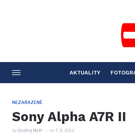
AKTUALITY
FOTOGR
TOGGLE
SIDEBAR
&
NAVIGATION
NEZAŘAZENÉ
Sony Alpha A7R II
by
Ondřej Neff
on
7. 8. 2016