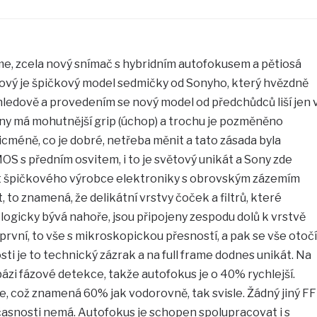
me, zcela nový snímač s hybridním autofokusem a pětiosá
akový je špičkový model sedmičky od Sonyho, který hvězdně
zhledově a provedením se nový model od předchůdců liší jen 
itiny má mohutnější grip (úchop) a trochu je pozměněno
icméně, co je dobré, netřeba měnit a tato zásada byla
OS s předním osvitem, i to je světový unikát a Sony zde
st špičkového výrobce elektroniky s obrovským zázemím
, to znamená, že delikátní vrstvy čoček a filtrů, které
logicky bývá nahoře, jsou připojeny zespodu dolů k vrstvě
 první, to vše s mikroskopickou přesností, a pak se vše otočí
ti je to technický zázrak a na full frame dodnes unikát. Na
bázi fázové detekce, takže autofokus je o 40% rychlejší.
, což znamená 60% jak vodorovně, tak svisle. Žádný jiný FF
časnosti nemá. Autofokus je schopen spolupracovat i s