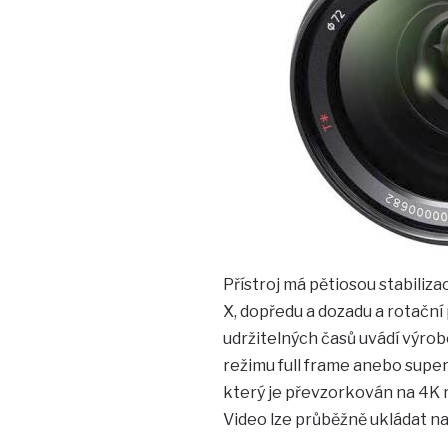
Přístroj má pětiosou stabiliz
X, dopředu a dozadu a rotační 
udržitelných časů uvádí výrobc
režimu full frame anebo super
který je převzorkován na 4K ro
Video lze průběžně ukládat n