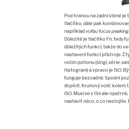
Pod hranou na zadní stěně je 
tlačítko, dále pak kombinovan
například volbu
focus peaking
Důležité je tlačítko Fn, tedy 
důležitých funkcí, takže do v
nastavení funkcí přístroje. Č
režim pohonu (singl, série, sa
histogram) a vpravo je ISO. B
funguje bezvadně. Spodní pozi
doplnit. Kruhový volič kolem t
ISO. Musí se s tím ale opatrn
nastavit něco, o co nestojíte. 