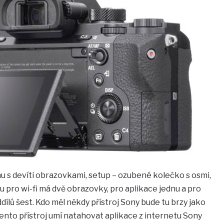
u s devíti obrazovkami, setup – ozubené kolečko s osmi,
u pro wi-fi má dvě obrazovky, pro aplikace jednu a pro
ílů šest. Kdo měl někdy přístroj Sony bude tu brzy jako
tento přístroj umí natahovat aplikace z internetu Sony