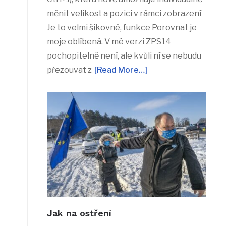
měnit velikost a pozici v rámci zobrazení
Je to velmi šikovné, funkce Porovnat je
moje oblíbená. V mé verzi ZPS14
pochopitelně není, ale kvůli ní se nebudu
přezouvat z
[Read More…]
Jak na ostření