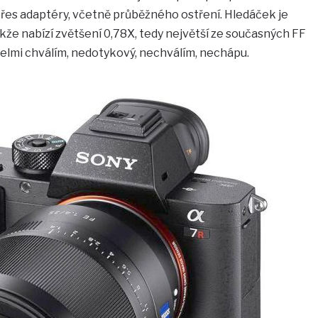
přes adaptéry, včetně průběžného ostření. Hledáček je
kže nabízí zvětšení 0,78X, tedy největší ze současných FF
, velmi chválím, nedotykový, nechválím, nechápu.