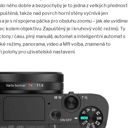
e do něho dobře a bezpochyby je to jedna z velkých přednost
zapuštěná, takže nad povrch horní stěny vyčnívá jen
 je s ní spojena páčka pro obsluhu zoomu – jak ale uvidíme
nec kolem objektivu. Zapuštěný je i kruhový volič režimů. Ty
lony / času, plný manuál), automat a inteligentní automat s
cké režimy, panorama, video a MR volba, znamená to
i polohy pro uživatelské nastavení.