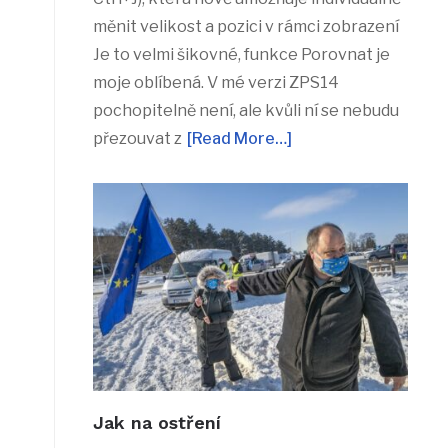
měnit velikost a pozici v rámci zobrazení
Je to velmi šikovné, funkce Porovnat je
moje oblíbená. V mé verzi ZPS14
pochopitelně není, ale kvůli ní se nebudu
přezouvat z
[Read More…]
Jak na ostření