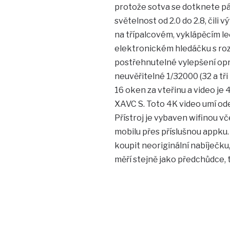
protože sotva se dotknete páč
světelnost od 2.0 do 2.8, čili
na třípalcovém, vyklápěcím 
elektronickém hledáčku s rozl
postřehnutelné vylepšení opr
neuvěřitelné 1/32000 (32 a tři
16 oken za vteřinu a video j
XAVC S. Toto 4K video umí od
Přístroj je vybaven wifinou v
mobilu přes příslušnou appku.
koupit neoriginální nabíječku, 
měří stejně jako předchůdce,