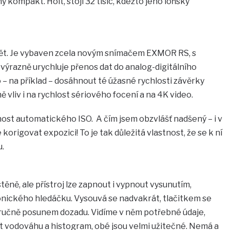
 kompakt. Holt, stojí 32 tisíc, kdežto jeho loňský
idět. Je vybaven zcela novým snímačem EXMOR RS, s
ýrazně urychluje přenos dat do analog-digitálního
– na příklad – dosáhnout té úžasné rychlosti závěrky
vliv i na rychlost sériového focení a na 4K video.
lnost automatického ISO. A čím jsem obzvlášť nadšený – i v
origovat expozici! To je tak důležitá vlastnost, že se k ní
u.
těně, ale přístroj lze zapnout i vypnout vysunutím,
nického hledáčku. Vysouvá se nadvakrát, tlačitkem se
ručně posunem dozadu. Vidíme v něm potřebné údaje,
t vodováhu a histogram, obé jsou velmi užitečné. Nemá a