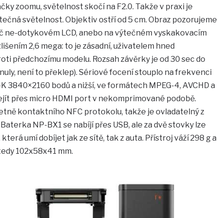
ky zoomu, světelnost skočí na F2.0. Takže v praxi je
 výtečná světelnost. Objektiv ostří od 5 cm. Obraz pozorujeme
leč ne-dotykovém LCD, anebo na výtečném vyskakovacím
išením 2,6 mega: to je zásadní, uživatelem hned
oti předchozímu modelu. Rozsah závěrky je od 30 sec do
 nuly, není to překlep). Sériové focení stouplo na frekvenci
e 4K 3840×2160 bodů a nižší, ve formátech MPEG-4, AVCHD a
ejít přes micro HDMI port v nekomprimované podobě.
četně kontaktního NFC protokolu, takže je ovladatelný z
 Baterka NP-BX1 se nabíjí přes USB, ale za dvě stovky lze
která umí dobíjet jak ze sítě, tak z auta. Přístroj váží 298 g a
 tedy 102x58x41 mm.