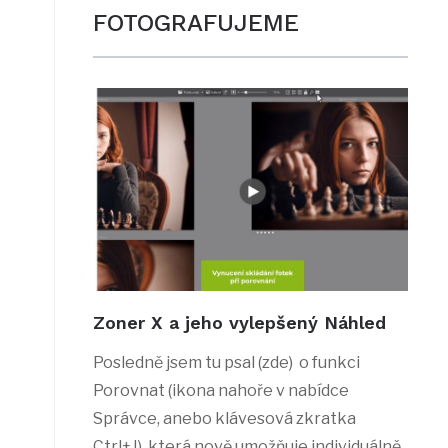
FOTOGRAFUJEME
Zoner X a jeho vylepšený Náhled
Posledně jsem tu psal (zde) o funkci
Porovnat (ikona nahoře v nabídce
Správce, anebo klávesová zkratka
Ctrl+J), která nově umožňuje individuálně