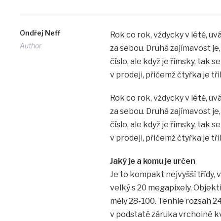
Ondřej Neff
Rok co rok, vždycky v létě, u
Author
za sebou. Druhá zajímavost je,
číslo, ale když je římsky, tak 
v prodeji, přičemž čtyřka je tř
Rok co rok, vždycky v létě, u
za sebou. Druhá zajímavost je,
číslo, ale když je římsky, tak 
v prodeji, přičemž čtyřka je tř
Jaký je a komu je určen
Je to kompakt nejvyšší třídy,
velký s 20 megapixely. Objekt
měly 28-100. Tenhle rozsah 24-
v podstatě záruka vrcholné kval