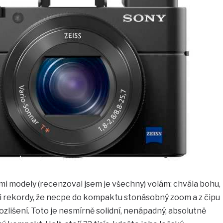
i modely (recenzoval jsem je všechny) volám: chvála bohu,
i rekordy, že necpe do kompaktu stonásobný zoom a z čipu
lišení. Toto je nesmírně solidní, nenápadný, absolutně