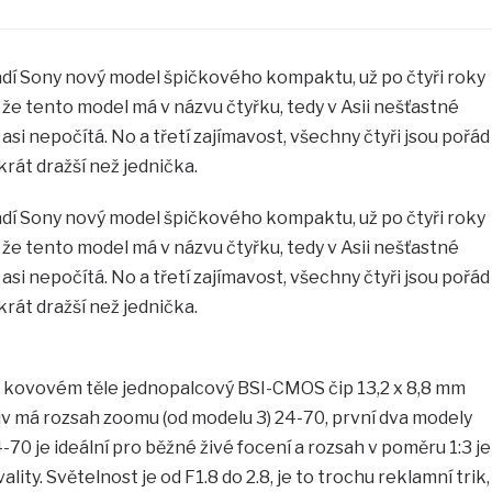
vádí Sony nový model špičkového kompaktu, už po čtyři roky
 že tento model má v názvu čtyřku, tedy v Asii nešťastné
se asi nepočítá. No a třetí zajímavost, všechny čtyři jsou pořád
ikrát dražší než jednička.
vádí Sony nový model špičkového kompaktu, už po čtyři roky
 že tento model má v názvu čtyřku, tedy v Asii nešťastné
se asi nepočítá. No a třetí zajímavost, všechny čtyři jsou pořád
ikrát dražší než jednička.
 v kovovém těle jednopalcový BSI-CMOS čip 13,2 x 8,8 mm
iv má rozsah zoomu (od modelu 3) 24-70, první dva modely
70 je ideální pro běžné živé focení a rozsah v poměru 1:3 je
ity. Světelnost je od F1.8 do 2.8, je to trochu reklamní trik,