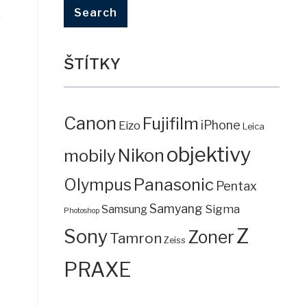
ŠTÍTKY
Canon
Fujifilm
iPhone
Eizo
Leica
objektivy
mobily
Nikon
Panasonic
Olympus
Pentax
Samyang
Sigma
Samsung
Photoshop
Z
Sony
Zoner
Tamron
Zeiss
PRAXE