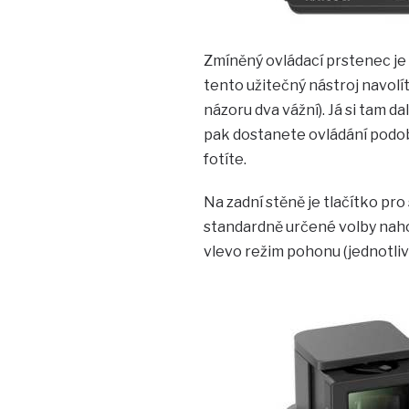
Zmíněný ovládací prstenec je 
tento užitečný nástroj navolít
názoru dva vážní). Já si tam d
pak dostanete ovládání podob
fotíte.
Na zadní stěně je tlačítko pro
standardně určené volby nahoř
vlevo režim pohonu (jednotliv