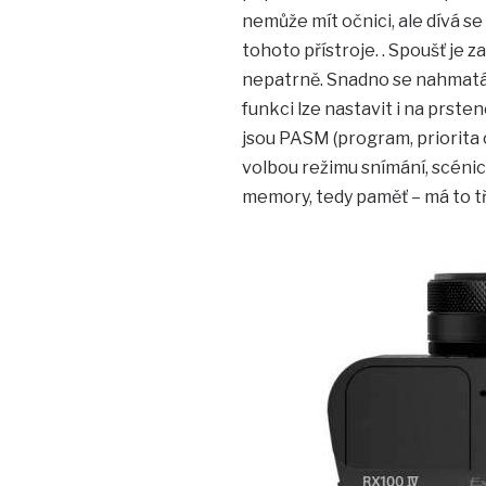
nemůže mít očnici, ale dívá s
tohoto přístroje. . Spoušť je 
nepatrně. Snadno se nahmatá a
funkci lze nastavit i na prste
jsou PASM (program, priorita c
volbou režimu snímání, scéni
memory, tedy paměť – má to tř