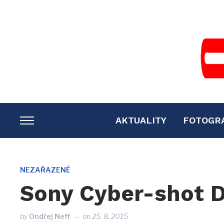
AKTUALITY
FOTOGR
TOGGLE
SIDEBAR
&
NAVIGATION
NEZAŘAZENÉ
Sony Cyber-shot 
by
Ondřej Neff
on
25. 8. 2015