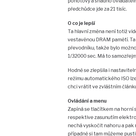
pohotový a snadno ovladatelný
předchůdce jde za 21 tisíc.
O co je lepší
Ta hlavní změna není totiž v
vestavěnou DRAM pamětí. Ta v
převodníku, takže bylo možno 
1/32000 sec. Má to samozřejmě 
Hodně se zlepšila i nastavite
režimu automatického ISO lze k
chci vrátit ve zvláštním článk
Ovládání a menu
Zapíná se tlačítkem na horní s
respektive zasunutím elektro
nechá vyskočit nahoru a pak 
případně si tam můžeme pusti