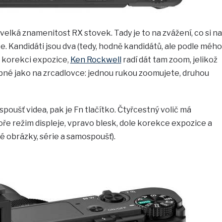
velká znamenitost RX stovek. Tady je to na zvážení, co si na
e. Kandidáti jsou dva (tedy, hodně kandidátů, ale podle mého
al korekci expozice,
Ken Rockwell
radí dát tam zoom, jelikož
né jako na zrcadlovce: jednou rukou zoomujete, druhou
 spoušť videa, pak je Fn tlačítko. Čtyřcestný volič má
e režim displeje, vpravo blesk, dole korekce expozice a
é obrázky, série a samospoušť).