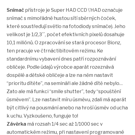
Snímač
přístroje je Super HAD CCD \’HAD označuje
snímač s mimořádně hustou sítí sběrných čoček,
které soustřeďují světlo na fotodiody snímače). Jeho
velikost je 1/2,3´´, počet efektivních pixelů dosahuje
10,1 miliónů. O zpracování se stará procesor Bionz,
ten pracuje ve čtrnáctibitovém režimu. Ke
standardnímu vybavení dnes patří rozpoznávání
obličeje. Podle údajů výrobce aparát rozeznává
dospělé a dětské obličeje a lze na něm nastavit
“prioritu dítěte”, na semináři ale žádné dítě nebylo…
Zato ale má funkci “smile shutter”, tedy “spouštění
úsměvem”. Lze nastavit míru úsměvu, zdali má aparát
být citlivý na pousmání anebo na hroší úsměv od ucha
k uchu. Vyzkoušeno, funguje to!
Závěrka
má rozsah 1/4 sec až 1/1000 sec v
automatickém režimu, při nastavení programované