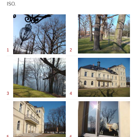
ISO.
1
2
3
4
5
6