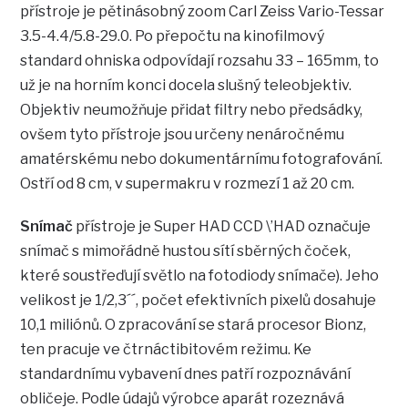
přístroje je pětinásobný zoom Carl Zeiss Vario-Tessar
3.5-4.4/5.8-29.0. Po přepočtu na kinofilmový
standard ohniska odpovídají rozsahu 33 – 165mm, to
už je na horním konci docela slušný teleobjektiv.
Objektiv neumožňuje přidat filtry nebo předsádky,
ovšem tyto přístroje jsou určeny nenáročnému
amatérskému nebo dokumentárnímu fotografování.
Ostří od 8 cm, v supermakru v rozmezí 1 až 20 cm.
Snímač
přístroje je Super HAD CCD \’HAD označuje
snímač s mimořádně hustou sítí sběrných čoček,
které soustřeďují světlo na fotodiody snímače). Jeho
velikost je 1/2,3´´, počet efektivních pixelů dosahuje
10,1 miliónů. O zpracování se stará procesor Bionz,
ten pracuje ve čtrnáctibitovém režimu. Ke
standardnímu vybavení dnes patří rozpoznávání
obličeje. Podle údajů výrobce aparát rozeznává