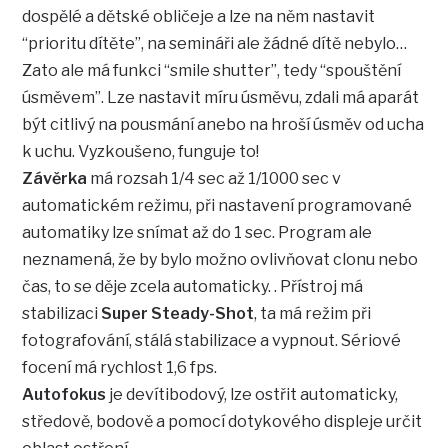
dospělé a dětské obličeje a lze na něm nastavit
“prioritu dítěte”, na semináři ale žádné dítě nebylo…
Zato ale má funkci “smile shutter”, tedy “spouštění
úsměvem”. Lze nastavit míru úsměvu, zdali má aparát
být citlivý na pousmání anebo na hroší úsměv od ucha
k uchu. Vyzkoušeno, funguje to!
Závěrka
má rozsah 1/4 sec až 1/1000 sec v
automatickém režimu, při nastavení programované
automatiky lze snímat až do 1 sec. Program ale
neznamená, že by bylo možno ovlivňovat clonu nebo
čas, to se děje zcela automaticky. . Přístroj má
stabilizaci
Super Steady-Shot
, ta má režim při
fotografování, stálá stabilizace a vypnout. Sériové
focení má rychlost 1,6 fps.
Autofokus
je devítibodový, lze ostřit automaticky,
středově, bodově a pomocí dotykového displeje určit