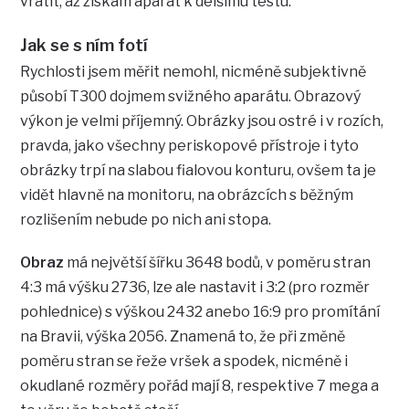
vrátit, až získám aparát k delšímu testu.
Jak se s ním fotí
Rychlosti jsem měřit nemohl, nicméně subjektivně
působí T300 dojmem svižného aparátu. Obrazový
výkon je velmi příjemný. Obrázky jsou ostré i v rozích,
pravda, jako všechny periskopové přístroje i tyto
obrázky trpí na slabou fialovou konturu, ovšem ta je
vidět hlavně na monitoru, na obrázcích s běžným
rozlišením nebude po nich ani stopa.
Obraz
má největší šířku 3648 bodů, v poměru stran
4:3 má výšku 2736, lze ale nastavit i 3:2 (pro rozměr
pohlednice) s výškou 2432 anebo 16:9 pro promítání
na Bravii, výška 2056. Znamená to, že při změně
poměru stran se řeže vršek a spodek, nicméně i
okudlané rozměry pořád mají 8, respektive 7 mega a