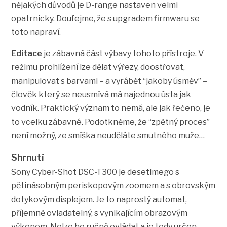
nějakých důvodů je D-range nastaven velmi
opatrnicky. Doufejme, že s upgradem firmwaru se
toto napraví.
Editace
je zábavná část výbavy tohoto přístroje. V
režimu prohlížení lze dělat výřezy, doostřovat,
manipulovat s barvami – a vyrábět “jakoby úsměv” –
člověk který se neusmívá má najednou ústa jak
vodník. Praktický význam to nemá, ale jak řečeno, je
to vcelku zábavné. Podotkněme, že “zpětný proces”
není možný, ze smíška neuděláte smutného muže…
Shrnutí
Sony Cyber-Shot DSC-T300 je desetimego s
pětinásobným periskopovým zoomem a s obrovským
dotykovým displejem. Je to naprostý automat,
příjemně ovladatelný, s vynikajícím obrazovým
výkonem. Nelze ho ručně ovládat a je tedy určen