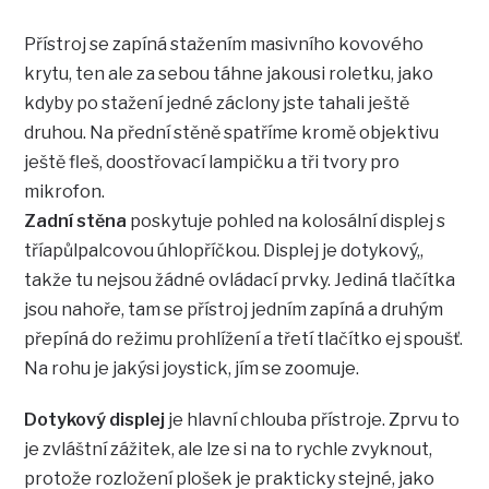
Přístroj se zapíná stažením masivního kovového
krytu, ten ale za sebou táhne jakousi roletku, jako
kdyby po stažení jedné záclony jste tahali ještě
druhou. Na přední stěně spatříme kromě objektivu
ještě fleš, doostřovací lampičku a tři tvory pro
mikrofon.
Zadní stěna
poskytuje pohled na kolosální displej s
tříapůlpalcovou úhlopříčkou. Displej je dotykový,,
takže tu nejsou žádné ovládací prvky. Jediná tlačítka
jsou nahoře, tam se přístroj jedním zapíná a druhým
přepíná do režimu prohlížení a třetí tlačítko ej spoušť.
Na rohu je jakýsi joystick, jím se zoomuje.
Dotykový displej
je hlavní chlouba přístroje. Zprvu to
je zvláštní zážitek, ale lze si na to rychle zvyknout,
protože rozložení plošek je prakticky stejné, jako