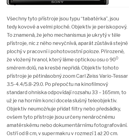
Všechny tyto přístroje jsou typu “tabatěrka”, jsou
tedy kovové a velmi ploché. Objektiv je periskopový.
To znamená, že jeho mechanismus je ukrytý v těle
přístroje, nic z něho nevyčnívá, aparát zůstává stejně
plochý v pracovní i pohotovostní poloze. Přirozeně,
0
že vložený hranol, který láme optickou osu o 90
směrem dolů, na kresbě nepřidá. Objektiv tohoto
přístroje je pětinásobný zoom Carl Zeiss Vario-Tessar
3.5-4.4/5.8-29.0. Po přepočtu na kinofilmový
standard ohniska odpovídají rozsahu 33 – 165mm, to
už je na horním konci docela slušný teleobjektiv.
Objektiv neumožňuje přidat filtry nebo předsádky,
ovšem tyto přístroje jsou určeny nenáročnému
amatérskému nebo dokumentárnímu fotografování.
Ostří od 8 cm, v supermakru v rozmezí 1 až 20 cm.