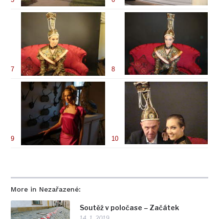
7
8
9
10
More in Nezařazené:
Soutěž v poločase – Začátek
14. 1. 2019