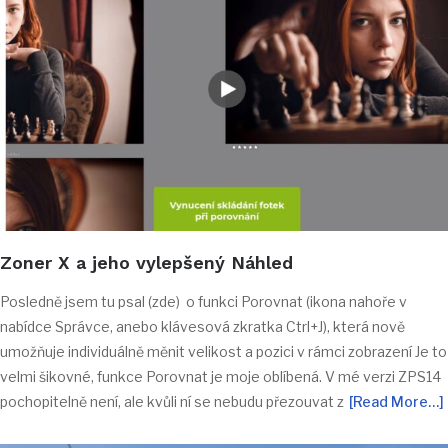
Zoner X a jeho vylepšený Náhled
Posledně jsem tu psal (zde) o funkci Porovnat (ikona nahoře v
nabídce Správce, anebo klávesová zkratka Ctrl+J), která nově
umožňuje individuálně měnit velikost a pozici v rámci zobrazení Je to
velmi šikovné, funkce Porovnat je moje oblíbená. V mé verzi ZPS14
pochopitelně není, ale kvůli ní se nebudu přezouvat z
[Read More…]