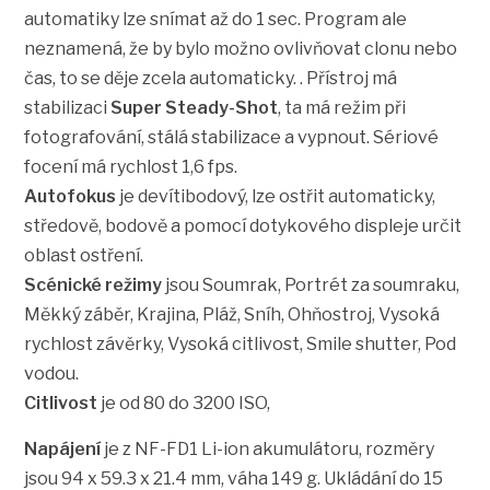
automatiky lze snímat až do 1 sec. Program ale
neznamená, že by bylo možno ovlivňovat clonu nebo
čas, to se děje zcela automaticky. . Přístroj má
stabilizaci
Super Steady-Shot
, ta má režim při
fotografování, stálá stabilizace a vypnout. Sériové
focení má rychlost 1,6 fps.
Autofokus
je devítibodový, lze ostřit automaticky,
středově, bodově a pomocí dotykového displeje určit
oblast ostření.
Scénické režimy
jsou Soumrak, Portrét za soumraku,
Měkký záběr, Krajina, Pláž, Sníh, Ohňostroj, Vysoká
rychlost závěrky, Vysoká citlivost, Smile shutter, Pod
vodou.
Citlivost
je od 80 do 3200 ISO,
Napájení
je z NF-FD1 Li-ion akumulátoru, rozměry
jsou 94 x 59.3 x 21.4 mm, váha 149 g. Ukládání do 15