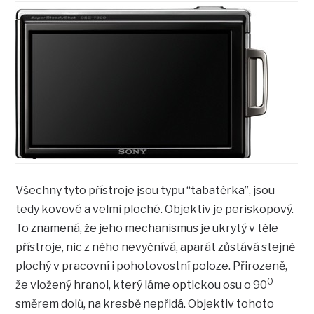
Všechny tyto přístroje jsou typu “tabatěrka”, jsou
tedy kovové a velmi ploché. Objektiv je periskopový.
To znamená, že jeho mechanismus je ukrytý v těle
přístroje, nic z něho nevyčnívá, aparát zůstává stejně
plochý v pracovní i pohotovostní poloze. Přirozeně,
0
že vložený hranol, který láme optickou osu o 90
směrem dolů, na kresbě nepřidá. Objektiv tohoto