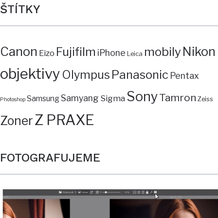
ŠTÍTKY
Canon
mobily
Nikon
Fujifilm
iPhone
Eizo
Leica
objektivy
Panasonic
Olympus
Pentax
Sony
Tamron
Samyang
Sigma
Samsung
Zeiss
Photoshop
Z PRAXE
Zoner
FOTOGRAFUJEME