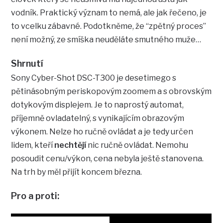
vodník. Praktický význam to nemá, ale jak řečeno, je
to vcelku zábavné. Podotkněme, že “zpětný proces”
není možný, ze smíška neuděláte smutného muže…
Shrnutí
Sony Cyber-Shot DSC-T300 je desetimego s
pětinásobným periskopovým zoomem a s obrovským
dotykovým displejem. Je to naprostý automat,
příjemně ovladatelný, s vynikajícím obrazovým
výkonem. Nelze ho ručně ovládat a je tedy určen
lidem, kteří
nechtějí
nic ručně ovládat. Nemohu
posoudit cenu/výkon, cena nebyla ještě stanovena.
Na trh by měl přijít koncem března.
Pro a proti: