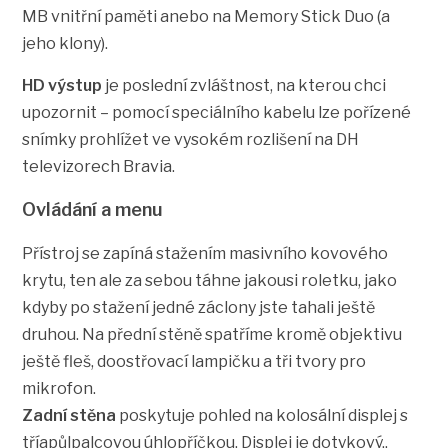
MB vnitřní paměti anebo na Memory Stick Duo (a
jeho klony).
HD výstup
je poslední zvláštnost, na kterou chci
upozornit – pomocí speciálního kabelu lze pořízené
snímky prohlížet ve vysokém rozlišení na DH
televizorech Bravia.
Ovládání a menu
Přístroj se zapíná stažením masivního kovového
krytu, ten ale za sebou táhne jakousi roletku, jako
kdyby po stažení jedné záclony jste tahali ještě
druhou. Na přední stěně spatříme kromě objektivu
ještě fleš, doostřovací lampičku a tři tvory pro
mikrofon.
Zadní stěna
poskytuje pohled na kolosální displej s
tříapůlpalcovou úhlopříčkou. Displej je dotykový,,