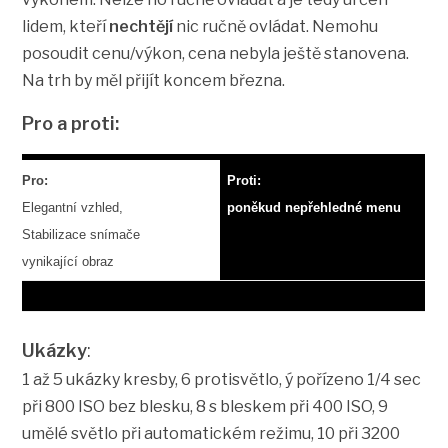
lidem, kteří
nechtějí
nic ručně ovládat. Nemohu
posoudit cenu/výkon, cena nebyla ještě stanovena.
Na trh by měl přijít koncem března.
Pro a proti:
Pro:
Proti:
Elegantní vzhled,
poněkud nepřehledné menu
Stabilizace snímače
vynikající obraz
Ukázky
:
1 až 5 ukázky kresby, 6 protisvětlo, ý pořízeno 1/4 sec
při 800 ISO bez blesku, 8 s bleskem při 400 ISO, 9
umělé světlo při automatickém režimu, 10 při 3200