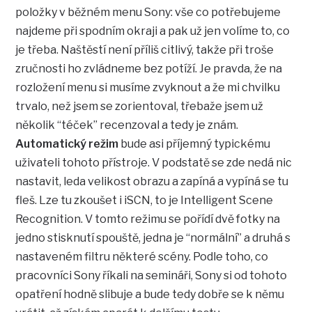
položky v běžném menu Sony: vše co potřebujeme
najdeme při spodním okraji a pak už jen volíme to, co
je třeba. Naštěstí není příliš citlivý, takže při troše
zručnosti ho zvládneme bez potíží. Je pravda, že na
rozložení menu si musíme zvyknout a že mi chvilku
trvalo, než jsem se zorientoval, třebaže jsem už
několik “téček” recenzoval a tedy je znám.
Automatický režim
bude asi příjemný typickému
uživateli tohoto přístroje. V podstatě se zde nedá nic
nastavit, leda velikost obrazu a zapíná a vypíná se tu
fleš. Lze tu zkoušet i iSCN, to je Intelligent Scene
Recognition. V tomto režimu se pořídí dvě fotky na
jedno stisknutí spouště, jedna je “normální” a druhá s
nastaveném filtru některé scény. Podle toho, co
pracovníci Sony říkali na semináři, Sony si od tohoto
opatření hodně slibuje a bude tedy dobře se k němu