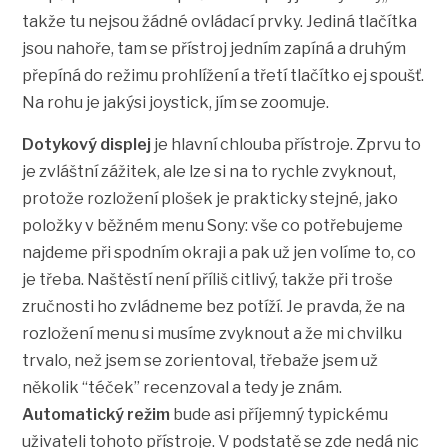
takže tu nejsou žádné ovládací prvky. Jediná tlačítka
jsou nahoře, tam se přístroj jedním zapíná a druhým
přepíná do režimu prohlížení a třetí tlačítko ej spoušť.
Na rohu je jakýsi joystick, jím se zoomuje.
Dotykový displej
je hlavní chlouba přístroje. Zprvu to
je zvláštní zážitek, ale lze si na to rychle zvyknout,
protože rozložení plošek je prakticky stejné, jako
položky v běžném menu Sony: vše co potřebujeme
najdeme při spodním okraji a pak už jen volíme to, co
je třeba. Naštěstí není příliš citlivý, takže při troše
zručnosti ho zvládneme bez potíží. Je pravda, že na
rozložení menu si musíme zvyknout a že mi chvilku
trvalo, než jsem se zorientoval, třebaže jsem už
několik “téček” recenzoval a tedy je znám.
Automatický režim
bude asi příjemný typickému
uživateli tohoto přístroje. V podstatě se zde nedá nic