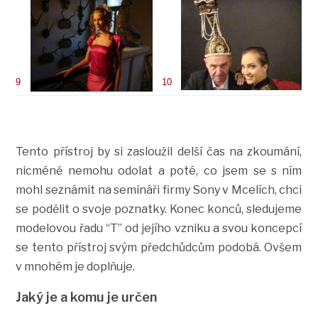
9
10
Tento přístroj by si zasloužil delší čas na zkoumání,
nicméně nemohu odolat a poté, co jsem se s ním
mohl seznámit na semináři firmy Sony v Mcelích, chci
se podělit o svoje poznatky. Konec konců, sledujeme
modelovou řadu “T” od jejího vzniku a svou koncepcí
se tento přístroj svým předchůdcům podobá. Ovšem
v mnohém je doplňuje.
Jaký je a komu je určen