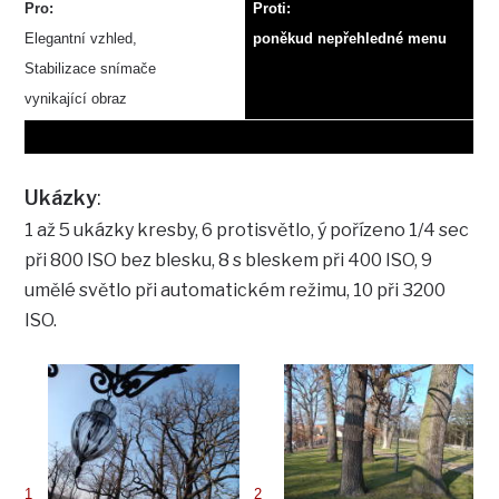
Pro:
Proti:
Elegantní vzhled,
poněkud nepřehledné menu
Stabilizace snímače
vynikající obraz
Ukázky
:
1 až 5 ukázky kresby, 6 protisvětlo, ý pořízeno 1/4 sec
při 800 ISO bez blesku, 8 s bleskem při 400 ISO, 9
umělé světlo při automatickém režimu, 10 při 3200
ISO.
1
2