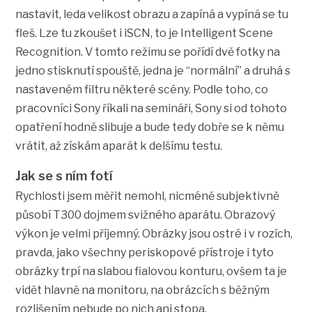
nastavit, leda velikost obrazu a zapíná a vypíná se tu
fleš. Lze tu zkoušet i iSCN, to je Intelligent Scene
Recognition. V tomto režimu se pořídí dvě fotky na
jedno stisknutí spouště, jedna je “normální” a druhá s
nastaveném filtru některé scény. Podle toho, co
pracovníci Sony říkali na semináři, Sony si od tohoto
opatření hodně slibuje a bude tedy dobře se k němu
vrátit, až získám aparát k delšímu testu.
Jak se s ním fotí
Rychlosti jsem měřit nemohl, nicméně subjektivně
působí T300 dojmem svižného aparátu. Obrazový
výkon je velmi příjemný. Obrázky jsou ostré i v rozích,
pravda, jako všechny periskopové přístroje i tyto
obrázky trpí na slabou fialovou konturu, ovšem ta je
vidět hlavně na monitoru, na obrázcích s běžným
rozlišením nebude po nich ani stopa.