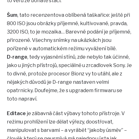
to věru že bohatě stačí.
Šum
, tato recenzentova oblíbená taškařice: ještě při
800 ISO jsou obrázky příjemné, kultivované, pravda,
3200 ISO, to je mozaika… Barevné podání je příjemné,
přirozené. Všechny snímky na ukázkách jsou
pořízené v automatickém režimu vyvážení bílé.
D-range
, tedy vyjasnění stínů, zde nebylo tak účinné,
jako u jiných přístrojů, speciálně u zrcadlovek Sony. Je
to divné, protože procesor Bionz vy to utáhl, ale z
nějakých důvodů je D-range nastaven velmi
opatrnicky. Doufejme, že s upgradem firmwaru se
toto napraví.
Editace
je zábavná část výbavy tohoto přístroje. V
režimu prohlížení lze dělat výřezy, doostřovat,
manipulovat s barvami – a vyrábět “jakoby úsměv” –
člověk který se neusmívá má najednou ústa jak