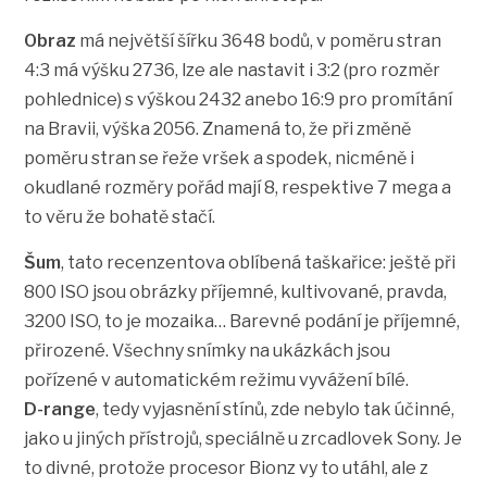
Obraz
má největší šířku 3648 bodů, v poměru stran
4:3 má výšku 2736, lze ale nastavit i 3:2 (pro rozměr
pohlednice) s výškou 2432 anebo 16:9 pro promítání
na Bravii, výška 2056. Znamená to, že při změně
poměru stran se řeže vršek a spodek, nicméně i
okudlané rozměry pořád mají 8, respektive 7 mega a
to věru že bohatě stačí.
Šum
, tato recenzentova oblíbená taškařice: ještě při
800 ISO jsou obrázky příjemné, kultivované, pravda,
3200 ISO, to je mozaika… Barevné podání je příjemné,
přirozené. Všechny snímky na ukázkách jsou
pořízené v automatickém režimu vyvážení bílé.
D-range
, tedy vyjasnění stínů, zde nebylo tak účinné,
jako u jiných přístrojů, speciálně u zrcadlovek Sony. Je
to divné, protože procesor Bionz vy to utáhl, ale z