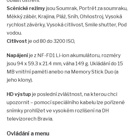
oblast ostření.
Scénické režimy
jsou Soumrak, Portrét za soumraku,
Měkký záběr, Krajina, Pláž, Sníh, Ohňostroj, Vysoká
rychlost závěrky, Vysoká citlivost, Smile shutter, Pod
vodou.
Citlivost
je od 80 do 3200 ISO,
Napájení
je z NF-FD1 Li-ion akumulátoru, rozměry
jsou 94 x 59.3 x 21.4 mm, váha 149 g. Ukládání do 15
MB vnitřní paměti anebo na Memory Stick Duo (a
jeho klony).
HD výstup
je poslední zvláštnost, na kterou chci
upozornit – pomocí speciálního kabelu lze pořízené
snímky prohlížet ve vysokém rozlišení na DH
televizorech Bravia.
Ovládání a menu