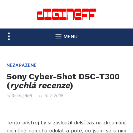
TOGGLE
MENU
SIDEBAR
&
NAVIGATION
NEZAŘAZENÉ
Sony Cyber-Shot DSC-T300
(
rychlá recenze
)
by
Ondřej Neff
on
10. 2. 2008
Tento přístroj by si zasloužil delší čas na zkoumání,
nicméně nemohu odolat a poté, co jsem se s ním