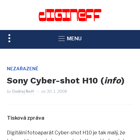
TOGGLE
MENU
SIDEBAR
&
NAVIGATION
NEZAŘAZENÉ
Sony Cyber-shot H10 (
info
)
by
Ondřej Neff
on
30. 1. 2008
Tisková zpráva
Digitální fotoaparát Cyber-shot H10 je tak malý, že