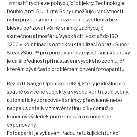
„zmrazit“ rychle se pohybující objekty. Technologie
Double Anti-Blur firmy Sony umožňuje i v místnosti
nebo při zhoršeném přirozeném osvětlení a bez
blesku pořizovat věrné snímky, zachycující
skutečnou atmosféru. Vysoká citlivost až do ISO
3200 v kombinaci s optickou stabilizací obrazu Super
SteadyShot™ pro pořizování ostřejších snímků z ruky
je další předností při nastavení vysokého zoomu, při
kterém bývá často problémem chvění fotoaparátu.
Režim D-Range Optimiser (DRO), který je ideální pro
špatně osvícené subjekty a vysoce kontrastní scény,
automaticky zpracovává snímky přesvícené nebo
naopak s detaily v tmavém stínu, díky čemuž je
konečný výsledek přirozenější a rovnoměrně
exponovaný.
Fotoaparát je vybaven i řadou retušujících funkcí,