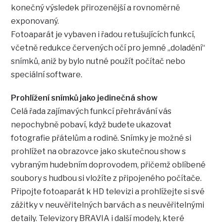
konečný výsledek přirozenější a rovnoměrně
exponovaný.
Fotoaparát je vybaven i řadou retušujících funkcí,
včetně redukce červených očí pro jemné „doladění“
snímků, aniž by bylo nutné použít počítač nebo
speciální software.
Prohlížení snímků jako jedinečná show
Celá řada zajímavých funkcí přehrávání vás
nepochybně pobaví, když budete ukazovat
fotografie přátelům a rodině. Snímky je možné si
prohlížet na obrazovce jako skutečnou show s
vybraným hudebním doprovodem, přičemž oblíbené
soubory s hudbou si vložíte z připojeného počítače.
Připojte fotoaparát k HD televizi a prohlížejte si své
zážitky v neuvěřitelných barvách a s neuvěřitelnými
detaily. Televizory BRAVIA i další modely, které