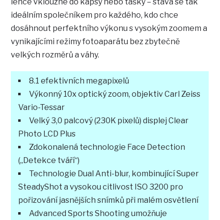
lehce vklouzne do kapsy nebo tašky – stává se tak
ideálním společníkem pro každého, kdo chce
dosáhnout perfektního výkonu s vysokým zoomem a
vynikajícími režimy fotoaparátu bez zbytečně
velkých rozměrů a váhy.
8.1 efektivních megapixelů
Výkonný 10x optický zoom, objektiv Carl Zeiss
Vario-Tessar
Velký 3,0 palcový (230K pixelů) displej Clear
Photo LCD Plus
Zdokonalená technologie Face Detection
(„Detekce tváří“)
Technologie Dual Anti-blur, kombinující Super
SteadyShot a vysokou citlivost ISO 3200 pro
pořizování jasnějších snímků při malém osvětlení
Advanced Sports Shooting umožňuje