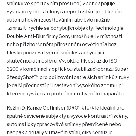
snímků ve sportovním prostředí) v sobě spojuje
vysokou rychlost clony s nepřetržitým predikčním
automatickým zaostřováním, aby bylo možné
„zmrazit“ rychle se pohybující objekty. Technologie
Double Anti-Blur firmy Sony umožňuje i v místnosti
nebo při zhoršeném přirozeném osvětlení a bez
blesku pořizovat věrné snímky, zachycující
skutečnou atmosféru. Vysoká citlivost až do ISO
3200 v kombinaci s optickou stabilizací obrazu Super
SteadyShot™ pro pořizování ostřejších snímků z ruky
je další předností při nastavení vysokého zoomu, při
kterém bývá často problémem chvění fotoaparátu.
Režim D-Range Optimiser (DRO), který je ideální pro
špatně osvícené subjekty a vysoce kontrastní scény,
automaticky zpracovává snímky přesvícené nebo
naopak s detaily v tmavém stínu, díky čemuž je