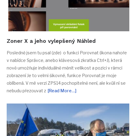
Zoner X a jeho vylepšený Náhled
Posledně jsem tu psal (zde) o funkci Porovnat (ikona nahoře
v nabídce Správce, anebo klávesová zkratka Ctrl+J), která
nově umožňuje individuálně měnit velikost a pozici v rámci
zobrazení Je to velmi šikovné, funkce Porovnat je moje
oblíbená. V mé verzi ZPS14 pochopitelně není, ale kvůli ní se
nebudu přezouvat z
[Read More…]