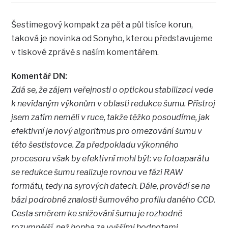
Šestimegový kompakt za pět a půl tisíce korun,
taková je novinka od Sonyho, kterou představujeme
v tiskové zprávě s naším komentářem.
Komentář DN:
Zdá se, že zájem veřejnosti o optickou stabilizaci vede
k nevídaným výkonům v oblasti redukce šumu. Přístroj
jsem zatím neměli v ruce, takže těžko posoudíme, jak
efektivní je nový algoritmus pro omezování šumu v
této šestistovce. Za předpokladu výkonného
procesoru však by efektivní mohl být: ve fotoaparátu
se redukce šumu realizuje rovnou ve fázi RAW
formátu, tedy na syrových datech. Dále, provádí se na
bázi podrobné znalosti šumového profilu daného CCD.
Cesta směrem ke snižování šumu je rozhodně
rozumnější, než honba za vyššími hodnotami