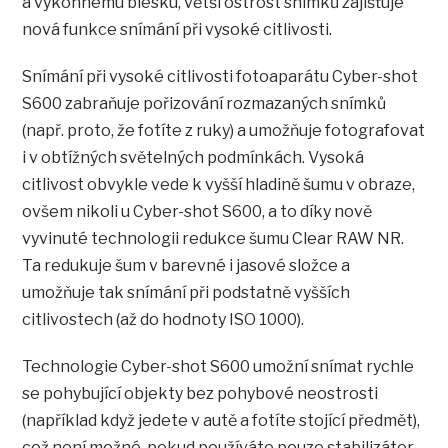
a výkonnému blesku, větší ostrost snímků zajišťuje
nová funkce snímání při vysoké citlivosti.
Snímání při vysoké citlivosti fotoaparátu Cyber-shot
S600 zabraňuje pořizování rozmazaných snímků
(např. proto, že fotíte z ruky) a umožňuje fotografovat
i v obtížných světelných podmínkách. Vysoká
citlivost obvykle vede k vyšší hladině šumu v obraze,
ovšem nikoli u Cyber-shot S600, a to díky nově
vyvinuté technologii redukce šumu Clear RAW NR.
Ta redukuje šum v barevné i jasové složce a
umožňuje tak snímání při podstatně vyšších
citlivostech (až do hodnoty ISO 1000).
Technologie Cyber-shot S600 umožní snímat rychle
se pohybující objekty bez pohybové neostrosti
(například když jedete v autě a fotíte stojící předmět),
což není možné, pokud používáte pouze stabilizátor