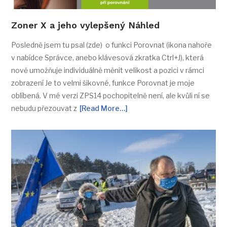
Zoner X a jeho vylepšený Náhled
Posledně jsem tu psal (zde) o funkci Porovnat (ikona nahoře
v nabídce Správce, anebo klávesová zkratka Ctrl+J), která
nově umožňuje individuálně měnit velikost a pozici v rámci
zobrazení Je to velmi šikovné, funkce Porovnat je moje
oblíbená. V mé verzi ZPS14 pochopitelně není, ale kvůli ní se
nebudu přezouvat z
[Read More…]