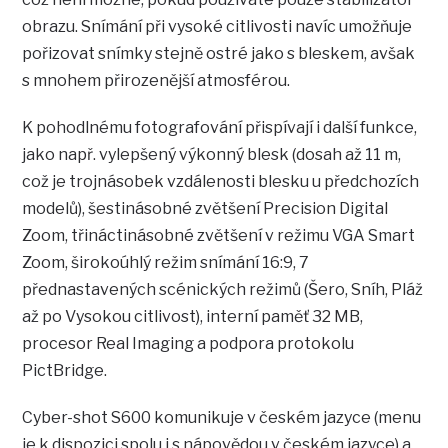
obrazu. Snímání při vysoké citlivosti navíc umožňuje
pořizovat snímky stejně ostré jako s bleskem, avšak
s mnohem přirozenější atmosférou.
K pohodlnému fotografování přispívají i další funkce,
jako např. vylepšený výkonný blesk (dosah až 11 m,
což je trojnásobek vzdálenosti blesku u předchozích
modelů), šestinásobné zvětšení Precision Digital
Zoom, třináctinásobné zvětšení v režimu VGA Smart
Zoom, širokoúhlý režim snímání 16:9, 7
přednastavených scénických režimů (Šero, Sníh, Pláž
až po Vysokou citlivost), interní paměť 32 MB,
procesor Real Imaging a podpora protokolu
PictBridge.
Cyber-shot S600 komunikuje v českém jazyce (menu
je k dispozici spolu i s nápovědou v českém jazyce) a