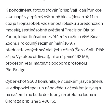
K pohodlnému fotografování přispívají i další funkce,
jako např. vylepšený výkonný blesk (dosah až 11 m,
což je trojnásobek vzdálenosti blesku u předchozích
modelů), šestinásobné zvětšení Precision Digital
Zoom, třináctinásobné zvětšení v režimu VGA Smart
Zoom, širokoúhlý režim snímání 16:9, 7
přednastavených scénických režimů (Šero, Sníh, Pláž
až po Vysokou citlivost), interní paměť 32 MB,
procesor Real Imaging a podpora protokolu
PictBridge.
Cyber-shot S600 komunikuje v českém jazyce (menu
je k dispozici spolu i s nápovědou v českém jazyce) a
na našem trhu bude dostupný na přelomu ledna a
února za přibližně 5 490 Kč.