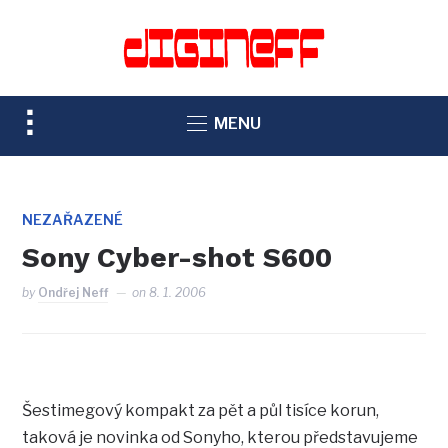
TOGGLE
MENU
SIDEBAR
&
NAVIGATION
NEZAŘAZENÉ
Sony Cyber-shot S600
by
Ondřej Neff
on
8. 1. 2006
Šestimegový kompakt za pět a půl tisíce korun,
taková je novinka od Sonyho, kterou představujeme