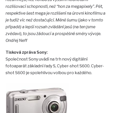
rozlišovací schopnosti, než “hon za megapixely”. Pět,
respektive šest mega je rozlišení na úrovni kinofilmu a
je tudíž víc než dostačující. Méně šumu (jako v tomto
případě) a lepší rozsah zvládání jasů (na ten jsme
zvědavi), to jsou žádoucí a prospěšné směry vývoje.
Ondřej Neff
Tisková zpráva Sony:
Společnost Sony uvádí na trh nový digitální
fotoaparát základní řady S, Cyber-shot S600. Cyber-
shot S600 je spolehlivou volbou pro každého.