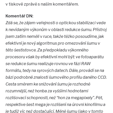
v tiskové zprávě s naším komentářem.
Komentář DN:
Zdá se, že zájem veřejnosti o optickou stabilizaci vede
k nevídaným výkonům v oblasti redukce šumu. Přístroj
jsem zatím neměli v ruce, takže těžko posoudíme, jak
efektivní je nový algoritmus pro omezování šumu v
této šestistovce. Za předpokladu výkonného
procesoru však by efektivní mohl být: ve fotoaparátu
se redukce šumu realizuje rovnou ve fázi RAW
formátu, tedy na syrových datech. Dále, provádí se na
bázi podrobné znalosti šumového profilu daného CCD.
Cesta směrem ke snižování šumu je rozhodně
rozumnější, než honba za vyššími hodnotami
rozlišovací schopnosti, než “hon za megapixely”. Pět,
respektive šest mega je rozlišení na úrovni kinofilmu a
je tudíž víc než dostačující. Méně šumu (jako v tomto