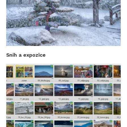
Sníh a expozice