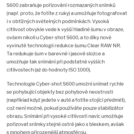
S600 zabraňuje pořizování rozmazaných snímků
(např. proto, že fotíte z ruky) a umožňuje fotografovat
i v obtížných světelných podmínkách. Vysoká
citlivost obvykle vede k vyšší hladině šumu v obraze,
ovšem nikoli u Cyber-shot S600, a to díky nově
vyvinuté technologii redukce šumu Clear RAW NR.
Ta redukuje šum v barevné i jasové složce a
umožňuje tak snímání při podstatně vyšších
citlivostech (až do hodnoty ISO 1000).
Technologie Cyber-shot S600 umožní snímat rychle
se pohybující objekty bez pohybové neostrosti
(například když jedete v autě a fotíte stojící předmět),
což není možné, pokud používáte pouze stabilizátor
obrazu. Snímání při vysoké citlivosti navíc umožňuje
pořizovat snímky stejně ostré jako s bleskem, avšak
s mnohem přirozenější atmosférou.