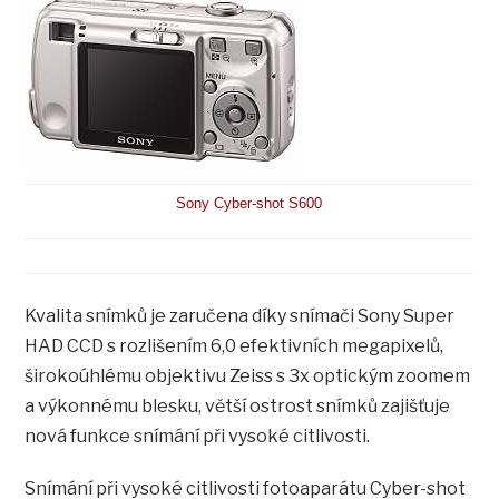
Sony Cyber-shot S600
Kvalita snímků je zaručena díky snímači Sony Super
HAD CCD s rozlišením 6,0 efektivních megapixelů,
širokoúhlému objektivu Zeiss s 3x optickým zoomem
a výkonnému blesku, větší ostrost snímků zajišťuje
nová funkce snímání při vysoké citlivosti.
Snímání při vysoké citlivosti fotoaparátu Cyber-shot