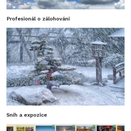
Profesionál o zálohování
Sníh a expozice