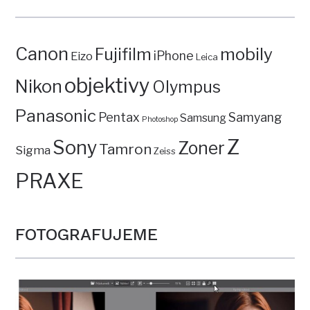
Canon
mobily
Fujifilm
iPhone
Eizo
Leica
objektivy
Nikon
Olympus
Panasonic
Pentax
Samyang
Samsung
Photoshop
Z
Sony
Zoner
Tamron
Sigma
Zeiss
PRAXE
FOTOGRAFUJEME