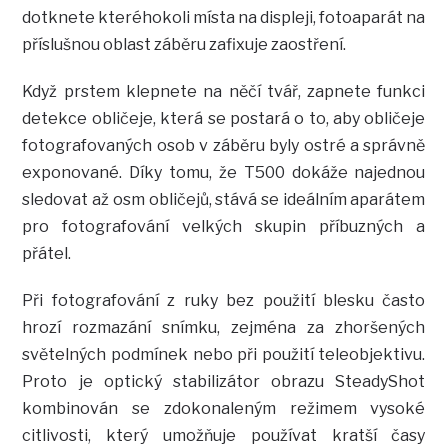
dotknete kteréhokoli místa na displeji, fotoaparát na
příslušnou oblast záběru zafixuje zaostření.
Když prstem klepnete na něčí tvář, zapnete funkci
detekce obličeje, která se postará o to, aby obličeje
fotografovaných osob v záběru byly ostré a správně
exponované. Díky tomu, že T500 dokáže najednou
sledovat až osm obličejů, stává se ideálním aparátem
pro fotografování velkých skupin příbuzných a
přátel.
Při fotografování z ruky bez použití blesku často
hrozí rozmazání snímku, zejména za zhoršených
světelných podmínek nebo při použití teleobjektivu.
Proto je optický stabilizátor obrazu SteadyShot
kombinován se zdokonaleným režimem vysoké
citlivosti, který umožňuje používat kratší časy