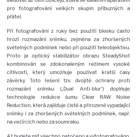
sledovat až osm obličejů, stává se ideálním aparátem
pro fotografování velkých skupin příbuzných a
přátel.
Při fotografování z ruky bez použití blesku často
hrozí rozmazání snímku, zejména za zhoršených
světelných podmínek nebo při použití teleobjektivu.
Proto je optický stabilizátor obrazu SteadyShot
kombinován se zdokonaleným režimem vysoké
citlivosti, který umožňuje používat kratší časy
závěrky. Toto řešení tzv. dvojité ochrany proti
rozmazání snímku („Dual Anti-blur“) doplňuje
technologie redukce šumu Clear RAW Noise
Reduction, která zajišťuje čisté a přirozeně vypadající
snímky i za zhoršených světelných podmínek, např.
na večírcích nebo za soumraku.
Až budete mít všechno natočeno a vyfotografováno,