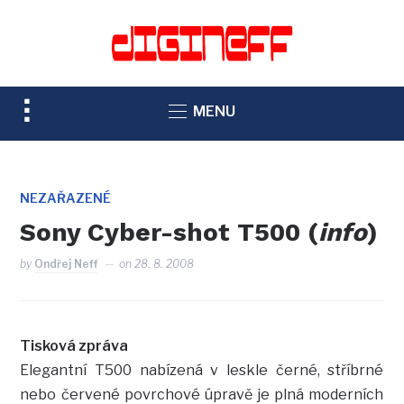
TOGGLE
MENU
SIDEBAR
&
NAVIGATION
NEZAŘAZENÉ
Sony Cyber-shot T500 (
info
)
by
Ondřej Neff
on
28. 8. 2008
Tisková zpráva
Elegantní T500 nabízená v leskle černé, stříbrné
nebo červené povrchové úpravě je plná moderních