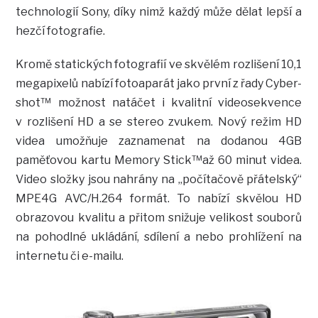
technologií Sony, díky nimž každý může dělat lepší a
hezčí fotografie.
Kromě statických fotografií ve skvělém rozlišení 10,1
megapixelů nabízí fotoaparát jako první z řady Cyber-
shot™ možnost natáčet i kvalitní videosekvence
v rozlišení HD a se stereo zvukem. Nový režim HD
videa umožňuje zaznamenat na dodanou 4GB
paměťovou kartu Memory Stick™až 60 minut videa.
Video složky jsou nahrány na „počítačově přátelský“
MPE4G AVC/H.264 formát. To nabízí skvělou HD
obrazovou kvalitu a přitom snižuje velikost souborů
na pohodlné ukládání, sdílení a nebo prohlížení na
internetu či e-mailu.