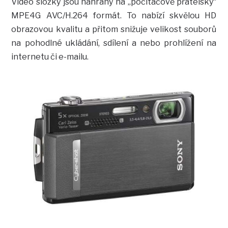
Video složky jsou nahrány na „počítačově přátelský“
MPE4G AVC/H.264 formát. To nabízí skvělou HD
obrazovou kvalitu a přitom snižuje velikost souborů
na pohodlné ukládání, sdílení a nebo prohlížení na
internetu či e-mailu.