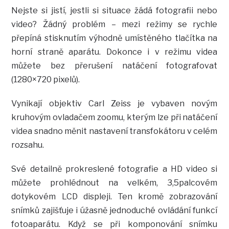
Nejste si jistí, jestli si situace žádá fotografii nebo
video? Žádný problém – mezi režimy se rychle
přepíná stisknutím výhodně umístěného tlačítka na
horní straně aparátu. Dokonce i v režimu videa
můžete bez přerušení natáčení fotografovat
(1280×720 pixelů).
Vynikají objektiv Carl Zeiss je vybaven novým
kruhovým ovladačem zoomu, kterým lze při natáčení
videa snadno měnit nastavení transfokátoru v celém
rozsahu.
Své detailně prokreslené fotografie a HD video si
můžete prohlédnout na velkém, 3,5palcovém
dotykovém LCD displeji. Ten kromě zobrazování
snímků zajišťuje i úžasně jednoduché ovládání funkcí
fotoaparátu. Když se při komponování snímku