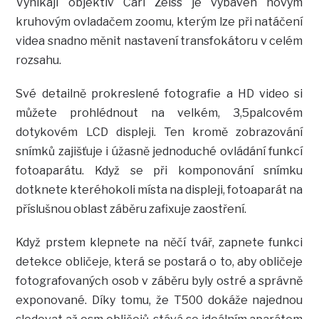
Vynikají objektiv Carl Zeiss je vybaven novým
kruhovým ovladačem zoomu, kterým lze při natáčení
videa snadno měnit nastavení transfokátoru v celém
rozsahu.
Své detailně prokreslené fotografie a HD video si
můžete prohlédnout na velkém, 3,5palcovém
dotykovém LCD displeji. Ten kromě zobrazování
snímků zajišťuje i úžasně jednoduché ovládání funkcí
fotoaparátu. Když se při komponování snímku
dotknete kteréhokoli místa na displeji, fotoaparát na
příslušnou oblast záběru zafixuje zaostření.
Když prstem klepnete na něčí tvář, zapnete funkci
detekce obličeje, která se postará o to, aby obličeje
fotografovaných osob v záběru byly ostré a správně
exponované. Díky tomu, že T500 dokáže najednou