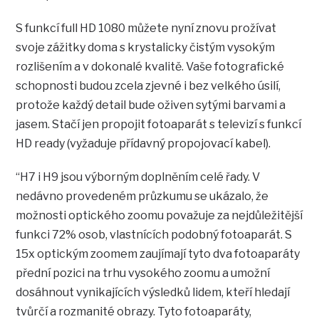
S funkcí full HD 1080 můžete nyní znovu prožívat
svoje zážitky doma s krystalicky čistým vysokým
rozlišením a v dokonalé kvalitě. Vaše fotografické
schopnosti budou zcela zjevné i bez velkého úsilí,
protože každý detail bude oživen sytými barvami a
jasem. Stačí jen propojit fotoaparát s televizí s funkcí
HD ready (vyžaduje přídavný propojovací kabel).
“H7 i H9 jsou výborným doplněním celé řady. V
nedávno provedeném průzkumu se ukázalo, že
možnosti optického zoomu považuje za nejdůležitější
funkci 72% osob, vlastnících podobný fotoaparát. S
15x optickým zoomem zaujímají tyto dva fotoaparáty
přední pozici na trhu vysokého zoomu a umožní
dosáhnout vynikajících výsledků lidem, kteří hledají
tvůrčí a rozmanité obrazy. Tyto fotoaparáty,