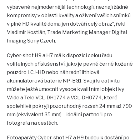
vybavené nejmodernější technologií, neznají žádné
kompromisy v oblasti kvality a oživení vašich snímků
v plné HD kvalitě doma jen dotváří celý obraz”, řekl
Vladimír Kostlán, Trade Marketing Manager Digital
Imaging Sony Czech.
Cyber-shot H9 a H7 má k dispozici celou řadu
volitelných příslušenství, jako je pevné černé kožené
pouzdro LCJ-HD nebo náhradní lithiová
akumulátorová baterie NP-BG1. Svoji kreativitu
můžete ještě umocnit vysoce kvalitními objektivy
Wide a Tele VCL-DH1774 a VCL-DH0774, které
spolehlivě pokryjí pozoruhodný rozsah 24 mm až 790
mm (ekvivalent 35 mm) – ideální partneři pro
fotografa na cestách.
Fotoaparáty Cyber-shot H7 a H9 budou k dostání po