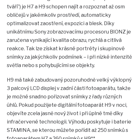
tváří”) je H7 a H9 schopen najít a rozpoznat až osm
obličejů v jakémkoliv prostředí, automaticky
optimalizovat zaostření, expozici a blesk. Díky
unikátnímu Sony zobrazovacímu procesoru BIONZ je
zaručena vynikající kvalita obrazu, rychlá a citlivá
reakce. Tak lze získat krásné portréty i skupinové
snímky za jakýchkoliv podmínek – i při nízké intenzitě
světla nebo s pohybujícími se objekty.
H9 má také zabudovaný pozoruhodně velký výklopný
3 palcový LCD displej v zadní části fotoaparátu, takže
je možné snadno pořizovat snímky z řady různých
úhlů. Pokud použijete digitální fotoaparát H9 v noci,
objevíte zcela jasně nový život i při úplné tmě díky
infračervené technologii. Výhodu poskytuje i baterie
STAMINA, se kterou můžete pořídit až 250 snímků s
fotoaparátem H7 a 260 snímků s H9**.