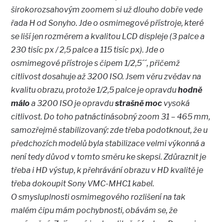
širokorozsahovým zoomem si už dlouho dobře vede
řada H od Sonyho. Jde o osmimegové přístroje, které
se liší jen rozměrem a kvalitou LCD displeje (3 palce a
230 tisíc px / 2,5 palce a 115 tisíc px). Jde o
osmimegové přístroje s čipem 1/2,5´´, přičemž
citlivost dosahuje až 3200 ISO. Jsem věru zvědav na
kvalitu obrazu, protože 1/2,5 palce je opravdu
hodně
málo
a 3200 ISO je opravdu
strašně moc
vysoká
citlivost. Do toho patnáctinásobný zoom 31 – 465 mm,
samozřejmě stabilizovaný: zde třeba podotknout, že u
předchozích modelů byla stabilizace velmi výkonná a
není tedy důvod v tomto směru ke skepsi. Zdůraznit je
třeba i HD výstup, k přehrávání obrazu v HD kvalitě je
třeba dokoupit Sony VMC-MHC1 kabel.
O smysluplnosti osmimegového rozlišení na tak
malém čipu mám pochybnosti, obávám se, že