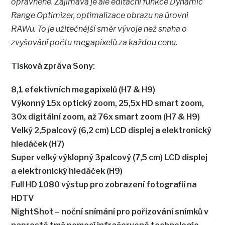
oprávněné. Zajímavá je ale editační funkce Dynamic
Range Optimizer, optimalizace obrazu na úrovni
RAWu. To je užitečnější směr vývoje než snaha o
zvyšování počtu megapixelů za každou cenu.
Tisková zpráva Sony:
8,1 efektivních megapixelů (H7 & H9)
Výkonný 15x optický zoom, 25,5x HD smart zoom,
30x digitální zoom, až 76x smart zoom (H7 & H9)
Velký 2,5palcový (6,2 cm) LCD displej a elektronický
hledáček (H7)
Super velký výklopný 3palcový (7,5 cm) LCD displej
a elektronický hledáček (H9)
Full HD 1080 výstup pro zobrazení fotografií na
HDTV
NightShot – noční snímání pro pořizování snímků v