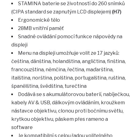
STAMINA baterie se životností do 260 snímků
(CIPA standard se zapnutým LCD displejem)
(H7)
Ergonomické tělo
28MB vnitřní paměť
Snadné ovládání pomocí funkce nápovědy na
displeji
Menu na displeji umožňuje volit ze 17 jazyků:
čeština, dánština, holandština, angličtina, finština,
francouzština, němčina, řečtina, maďarština,
italština, norština, polština, portugalština, ruština,
španělština, švédština, turečtina
Dodává se s akumulátorovou baterií, nabíječkou,
kabely AV & USB, dálkovým ovládáním, kroužkem
nástavce objektivu, clonou proti bočnímu světlu,
krytkou objektivu, páskem přes rameno a
software
Je kompatibilní s celou řadou volitelného