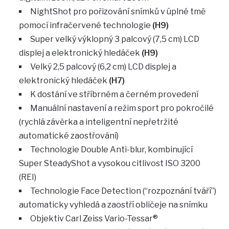
NightShot pro pořizování snímků v úplné tmě
pomocí infračervené technologie
(H9)
Super velký výklopný 3 palcový (7,5 cm) LCD
displej a elektronický hledáček
(H9)
Velký 2,5 palcový (6,2 cm) LCD displej a
elektronický hledáček
(H7)
K dostání ve stříbrném a černém provedení
Manuální nastavení a režim sport pro pokročilé
(rychlá závěrka a inteligentní nepřetržité
automatické zaostřování)
Technologie Double Anti-blur, kombinující
Super SteadyShot a vysokou citlivost ISO 3200
(REI)
Technologie Face Detection (“rozpoznání tváří”)
automaticky vyhledá a zaostří obličeje na snímku
Objektiv Carl Zeiss Vario-Tessar®