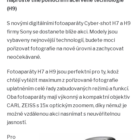
naprosté tmě pomocí infračervené technologie
(H9)
S novými digitálními fotoaparáty Cyber-shot H7 a H9
firmy Sony se dostanete blíže akci. Modely jsou
vybaveny nejnovější technologií, budete moci
pořizovat fotografie na nové úrovni a zachycovat
neočekávané.
Fotoaparáty H7 a H9 jsou perfektní pro ty, kdož
chtějí vytěžit maximum z pořizované fotografie
uplatněním celé řady zabudovaných režimů a funkcí.
Oba fotoaparáty mají výkonný a kompaktní objektiv
CARL ZEISS s 15x optickým zoomem, díky němuž je
možné vzdálenou akci nasnímat s neuvěřitelnou
jasností.
Pro