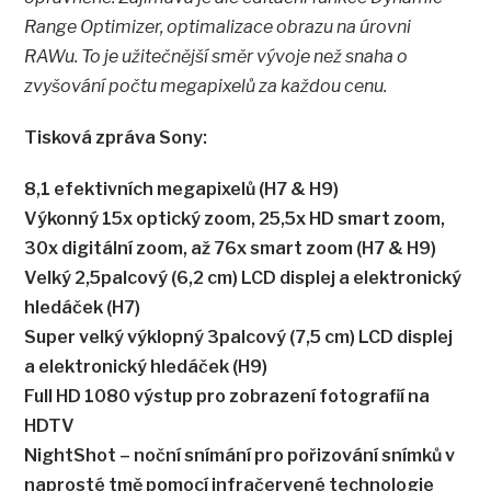
Range Optimizer, optimalizace obrazu na úrovni
RAWu. To je užitečnější směr vývoje než snaha o
zvyšování počtu megapixelů za každou cenu.
Tisková zpráva Sony:
8,1 efektivních megapixelů (H7 & H9)
Výkonný 15x optický zoom, 25,5x HD smart zoom,
30x digitální zoom, až 76x smart zoom (H7 & H9)
Velký 2,5palcový (6,2 cm) LCD displej a elektronický
hledáček (H7)
Super velký výklopný 3palcový (7,5 cm) LCD displej
a elektronický hledáček (H9)
Full HD 1080 výstup pro zobrazení fotografií na
HDTV
NightShot – noční snímání pro pořizování snímků v
naprosté tmě pomocí infračervené technologie