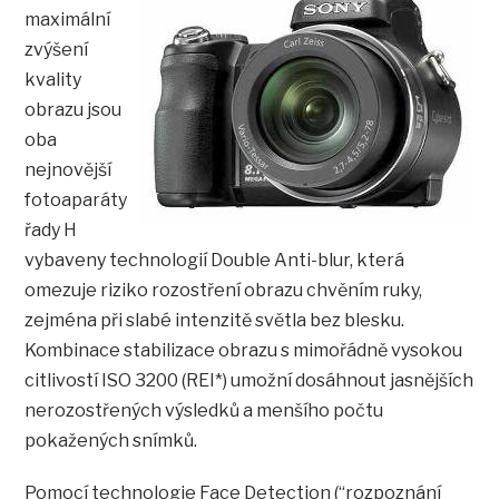
maximální
zvýšení
kvality
obrazu jsou
oba
nejnovější
fotoaparáty
řady H
vybaveny technologií Double Anti-blur, která
omezuje riziko rozostření obrazu chvěním ruky,
zejména při slabé intenzitě světla bez blesku.
Kombinace stabilizace obrazu s mimořádně vysokou
citlivostí ISO 3200 (REI*) umožní dosáhnout jasnějších
nerozostřených výsledků a menšího počtu
pokažených snímků.
Pomocí technologie Face Detection (“rozpoznání