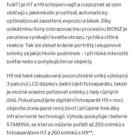
tváří”) je H7 a H9 schopen najít a rozpoznat až osm
obličejů v jakémkoliv prostředí, automaticky
optimalizovat zaostření, expozici a blesk. Díky
unikátnímu Sony zobrazovacímu procesoru BIONZ je
zaručena vynikající kvalita obrazu, rychlá a citlivá
reakce. Tak lze získat krásné portréty i skupinové
snímky za jakýchkoliv podmínek – i při nízké intenzitě
světla nebo s pohybujícími se objekty.
H9 má také zabudovaný pozoruhodně velký výklopný
3 palcový LCD displej v zadní části fotoaparátu, takže
je možné snadno pořizovat snímky z řady různých
úhlů. Pokud použijete digitální fotoaparát H9 v noci,
objevíte zcela jasně nový život i při úplné tmě díky
infračervené technologii. Výhodu poskytuje i baterie
STAMINA, se kterou můžete pořídit až 250 snímků s
fotoaparátem H7 a 260 snímků s H9**.