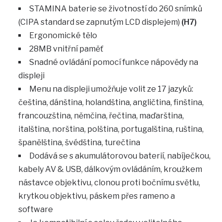
STAMINA baterie se životností do 260 snímků
(CIPA standard se zapnutým LCD displejem)
(H7)
Ergonomické tělo
28MB vnitřní paměť
Snadné ovládání pomocí funkce nápovědy na
displeji
Menu na displeji umožňuje volit ze 17 jazyků:
čeština, dánština, holandština, angličtina, finština,
francouzština, němčina, řečtina, maďarština,
italština, norština, polština, portugalština, ruština,
španělština, švédština, turečtina
Dodává se s akumulátorovou baterií, nabíječkou,
kabely AV & USB, dálkovým ovládáním, kroužkem
nástavce objektivu, clonou proti bočnímu světlu,
krytkou objektivu, páskem přes rameno a
software