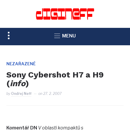
TOGGLE
MENU
SIDEBAR
&
NAVIGATION
NEZAŘAZENÉ
Sony Cybershot H7 a H9
(
info
)
by
Ondřej Neff
on
27. 2. 2007
Komentář DN
V oblasti kompaktů s