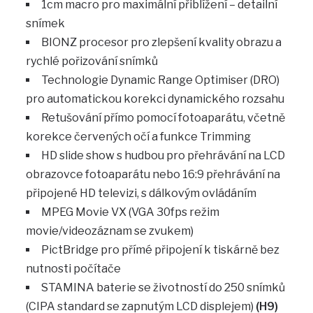
1cm macro pro maximální přiblížení – detailní
snímek
BIONZ procesor pro zlepšení kvality obrazu a
rychlé pořizování snímků
Technologie Dynamic Range Optimiser (DRO)
pro automatickou korekci dynamického rozsahu
Retušování přímo pomocí fotoaparátu, včetně
korekce červených očí a funkce Trimming
HD slide show s hudbou pro přehrávání na LCD
obrazovce fotoaparátu nebo 16:9 přehrávání na
připojené HD televizi, s dálkovým ovládáním
MPEG Movie VX (VGA 30fps režim
movie/videozáznam se zvukem)
PictBridge pro přímé připojení k tiskárně bez
nutnosti počítače
STAMINA baterie se životností do 250 snímků
(CIPA standard se zapnutým LCD displejem)
(H9)