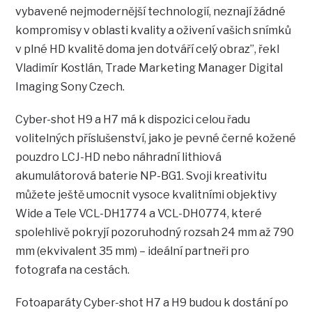
vybavené nejmodernější technologií, neznají žádné
kompromisy v oblasti kvality a oživení vašich snímků
v plné HD kvalitě doma jen dotváří celý obraz”, řekl
Vladimír Kostlán, Trade Marketing Manager Digital
Imaging Sony Czech.
Cyber-shot H9 a H7 má k dispozici celou řadu
volitelných příslušenství, jako je pevné černé kožené
pouzdro LCJ-HD nebo náhradní lithiová
akumulátorová baterie NP-BG1. Svoji kreativitu
můžete ještě umocnit vysoce kvalitními objektivy
Wide a Tele VCL-DH1774 a VCL-DH0774, které
spolehlivě pokryjí pozoruhodný rozsah 24 mm až 790
mm (ekvivalent 35 mm) – ideální partneři pro
fotografa na cestách.
Fotoaparáty Cyber-shot H7 a H9 budou k dostání po