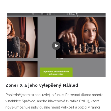
Zoner X a jeho vylepšený Náhled
Posledně jsem tu psal (zde) o funkci Porovnat (ikona nahoře
v nabídce Správce, anebo klávesová zkratka Ctrl+J), která
nově umožňuje individuálně měnit velikost a pozici v rámci