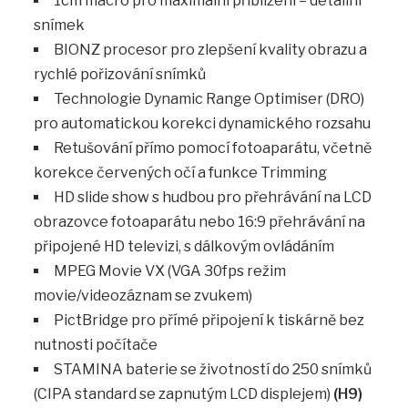
1cm macro pro maximální přiblížení – detailní
snímek
BIONZ procesor pro zlepšení kvality obrazu a
rychlé pořizování snímků
Technologie Dynamic Range Optimiser (DRO)
pro automatickou korekci dynamického rozsahu
Retušování přímo pomocí fotoaparátu, včetně
korekce červených očí a funkce Trimming
HD slide show s hudbou pro přehrávání na LCD
obrazovce fotoaparátu nebo 16:9 přehrávání na
připojené HD televizi, s dálkovým ovládáním
MPEG Movie VX (VGA 30fps režim
movie/videozáznam se zvukem)
PictBridge pro přímé připojení k tiskárně bez
nutnosti počítače
STAMINA baterie se životností do 250 snímků
(CIPA standard se zapnutým LCD displejem)
(H9)