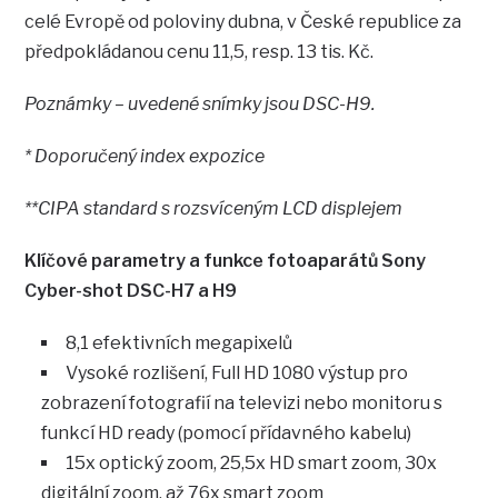
celé Evropě od poloviny dubna, v České republice za
předpokládanou cenu 11,5, resp. 13 tis. Kč.
Poznámky – uvedené snímky jsou DSC-H9.
* Doporučený index expozice
**CIPA standard s rozsvíceným LCD displejem
Klíčové parametry a funkce fotoaparátů Sony
Cyber-shot DSC-H7 a H9
8,1 efektivních megapixelů
Vysoké rozlišení, Full HD 1080 výstup pro
zobrazení fotografií na televizi nebo monitoru s
funkcí HD ready (pomocí přídavného kabelu)
15x optický zoom, 25,5x HD smart zoom, 30x
digitální zoom, až 76x smart zoom