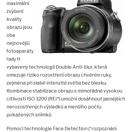
maximální
zvýšení
kvality
obrazu jsou
oba
nejnovější
fotoaparáty
řady H
vybaveny technologií Double Anti-blur, která
omezuje riziko rozostření obrazu chvěním ruky,
zejména při slabé intenzitě světla bez blesku.
Kombinace stabilizace obrazu s mimořádně vysokou
citlivostí ISO 3200 (REI*) umožní dosáhnout jasnějších
nerozostřených výsledků a menšího počtu
pokažených snímků.
Pomocí technologie Face Detection (“rozpoznání