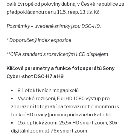
celé Evropě od poloviny dubna, v České republice za
předpokládanou cenu 11,5, resp. 13 tis. Kč.
Poznámky – uvedené snímky jsou DSC-H9.
* Doporučený index expozice
**CIPA standard s rozsvíceným LCD displejem
Klíčové parametry a funkce fotoaparátů Sony
Cyber-shot DSC-H7 a H9
8,1 efektivních megapixelů
Vysoké rozlišení, Full HD 1080 výstup pro
zobrazení fotografií na televizi nebo monitoru s
funkcí HD ready (pomocí přídavného kabelu)
15x optický zoom, 25,5x HD smart zoom, 30x
digitální zoom, až 76x smart zoom