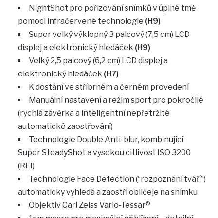
NightShot pro pořizování snímků v úplné tmě
pomocí infračervené technologie
(H9)
Super velký výklopný 3 palcový (7,5 cm) LCD
displej a elektronický hledáček
(H9)
Velký 2,5 palcový (6,2 cm) LCD displej a
elektronický hledáček
(H7)
K dostání ve stříbrném a černém provedení
Manuální nastavení a režim sport pro pokročilé
(rychlá závěrka a inteligentní nepřetržité
automatické zaostřování)
Technologie Double Anti-blur, kombinující
Super SteadyShot a vysokou citlivost ISO 3200
(REI)
Technologie Face Detection (“rozpoznání tváří”)
automaticky vyhledá a zaostří obličeje na snímku
Objektiv Carl Zeiss Vario-Tessar®