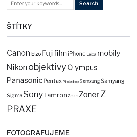
ŠTÍTKY
Canon
mobily
Fujifilm
iPhone
Eizo
Leica
objektivy
Nikon
Olympus
Panasonic
Pentax
Samyang
Samsung
Photoshop
Z
Sony
Zoner
Tamron
Sigma
Zeiss
PRAXE
FOTOGRAFUJEME