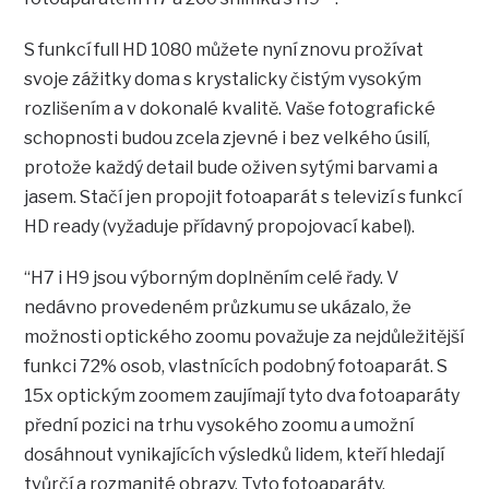
S funkcí full HD 1080 můžete nyní znovu prožívat
svoje zážitky doma s krystalicky čistým vysokým
rozlišením a v dokonalé kvalitě. Vaše fotografické
schopnosti budou zcela zjevné i bez velkého úsilí,
protože každý detail bude oživen sytými barvami a
jasem. Stačí jen propojit fotoaparát s televizí s funkcí
HD ready (vyžaduje přídavný propojovací kabel).
“H7 i H9 jsou výborným doplněním celé řady. V
nedávno provedeném průzkumu se ukázalo, že
možnosti optického zoomu považuje za nejdůležitější
funkci 72% osob, vlastnících podobný fotoaparát. S
15x optickým zoomem zaujímají tyto dva fotoaparáty
přední pozici na trhu vysokého zoomu a umožní
dosáhnout vynikajících výsledků lidem, kteří hledají
tvůrčí a rozmanité obrazy. Tyto fotoaparáty,