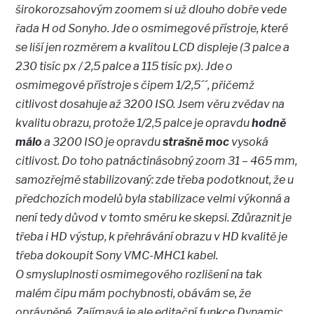
širokorozsahovým zoomem si už dlouho dobře vede
řada H od Sonyho. Jde o osmimegové přístroje, které
se liší jen rozměrem a kvalitou LCD displeje (3 palce a
230 tisíc px / 2,5 palce a 115 tisíc px). Jde o
osmimegové přístroje s čipem 1/2,5´´, přičemž
citlivost dosahuje až 3200 ISO. Jsem věru zvědav na
kvalitu obrazu, protože 1/2,5 palce je opravdu
hodně
málo
a 3200 ISO je opravdu
strašně moc
vysoká
citlivost. Do toho patnáctinásobný zoom 31 – 465 mm,
samozřejmě stabilizovaný: zde třeba podotknout, že u
předchozích modelů byla stabilizace velmi výkonná a
není tedy důvod v tomto směru ke skepsi. Zdůraznit je
třeba i HD výstup, k přehrávání obrazu v HD kvalitě je
třeba dokoupit Sony VMC-MHC1 kabel.
O smysluplnosti osmimegového rozlišení na tak
malém čipu mám pochybnosti, obávám se, že
oprávněné. Zajímavá je ale editační funkce Dynamic