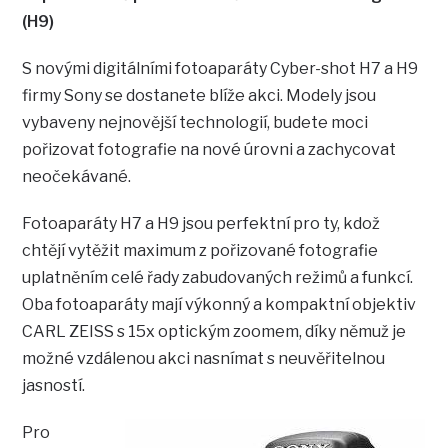
(H9)
S novými digitálními fotoaparáty Cyber-shot H7 a H9
firmy Sony se dostanete blíže akci. Modely jsou
vybaveny nejnovější technologií, budete moci
pořizovat fotografie na nové úrovni a zachycovat
neočekávané.
Fotoaparáty H7 a H9 jsou perfektní pro ty, kdož
chtějí vytěžit maximum z pořizované fotografie
uplatněním celé řady zabudovaných režimů a funkcí.
Oba fotoaparáty mají výkonný a kompaktní objektiv
CARL ZEISS s 15x optickým zoomem, díky němuž je
možné vzdálenou akci nasnímat s neuvěřitelnou
jasností.
Pro