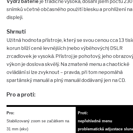
Výdrž baterie
je tradičně vysoká, dosáhl jsem počtu 230
snímků včetně občasného použití blesku a prohlížení na
displeji.
Shrnutí
Užitná hodnota přístroje, který se svou cenou cca 13 tisí
korun blíží ceně levnějších (nebo výběhových) DSLR
zrcadlovek je vysoká. Přístroj je pohotový, jeho obrazov
výkon je doslova skvělý. Na zmatené menu a chaotické
ovládání si lze zvyknout – pravda, při tom nepomáhá
spartánský manuál a plný manuál dodávaný jen na CD.
Pro a proti:
Pro:
Proti:
Stabilizovaný zoom se začátkem na
nepřehledné menu
31 mm (ekv)
problematická adjustace slun