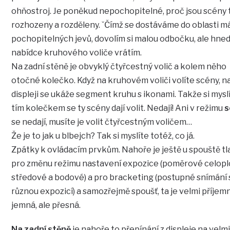
ohňostroj. Je poněkud nepochopitelné, proč jsou scény 
rozhozeny a rozděleny. ˇČímž se dostáváme do oblasti m
pochopitelných jevů, dovolím si malou odbočku, ale hned
nabídce kruhového voliče vrátím.
Na zadní stěně je obvyklý čtyřcestný volič a kolem něho
otočné kolečko. Když na kruhovém voliči volíte scény, n
displeji se ukáže segment kruhu s ikonami. Takže si myslí
tím kolečkem se ty scény dají volit. Nedají! Ani v režimu
s
se nedají, musíte je volit čtyřcestným voličem…
Že je to jak u blbejch? Tak si myslíte totéž, co já.
Zpátky k ovládacím prvkům. Nahoře je ještě u spouště tl
pro změnu režimu nastavení expozice (poměrové celopl
středové a bodové) a pro bracketing (postupné snímání 
různou expozicí) a samozřejmě spoušť, ta je velmi příjem
jemná, ale přesná.
Na zadní stěně
je nahoře to přepínání z displeje na velm