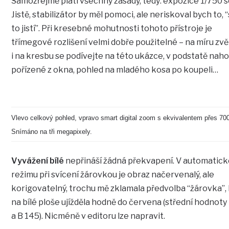
Samozřejmě platí všechny zásady, tedy: expozice 1/750 
Jistě, stabilizátor by měl pomoci, ale neriskoval bych to, “
to jistí”. Při kresebné mohutnosti tohoto přístroje je
třímegové rozlišení velmi dobře použitelné – na míru zv
i na kresbu se podívejte na této ukázce, v podstatě naho
pořízené z okna, pohled na mladého kosa po koupeli…
Vlevo celkový pohled, vpravo smart digital zoom s ekvivalentem přes 7
Snímáno na tři megapixely.
Vyvážení bílé
nepřináší žádná překvapení. V automatic
režimu při svícení žárovkou je obraz načervenalý, ale
korigovatelný, trochu mě zklamala předvolba “žárovka”,
na bílé ploše ujížděla hodně do červena (střední hodnoty
a B 145). Nicméně v editoru lze napravit.