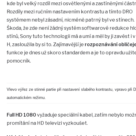
kde byl velký rozdíl mezi osvětlenými a zastíněnými část
Rozdíly mezi ručním nastavením kontrastu a tímto DRO
systémem nebyl zásadní, nicméně patrný byl ve stínech.
Škoda, že zde není žádný systém softwarové redukce h
stínů, Sony tuto technologii má a umí a měl by ji zavést i v
H, zasloužila by si to. Zajímavější je
rozpoznávání obličej
funkce je dnes už skoro standardem a je to opravdu uži
pomocník.
Vlevo výřez ze stinné partie při nastavení slabého kontrastu, vpravo při
automatickém režimu.
Full HD 1080
vyžaduje speciální kabel, zatím nebylo mož
promítání na HD televizi vyzkoušet.