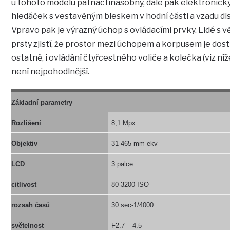
u tohoto modelu patnáctinásobný, dále pak elektronick
hledáček s vestavěným bleskem v hodní části a vzadu dis
Vpravo pak je výrazný úchop s ovládacími prvky. Lidé s v
prsty zjistí, že prostor mezi úchopem a korpusem je dosti
ostatně, i ovládání čtyřcestného voliče a kolečka (viz níž
není nejpohodlnější.
Základní parametry
Rozlišení
8,1 Mpx
Objektiv
31-465 mm ekv
LCD
3 palce
citlivost
80-3200 ISO
rozsah časů
30 sec-1/4000
světelnost
F2.7 – 4.5