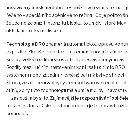
Vestavěný blesk
má dobře řešený slow režim, včetně – j
řečeno – speciálního scénického režimu. Co je politování 
že zde nelze snížit intenzitu blesku, to uměly i staré Mav
ukládající fotky na disketu…
Technologie DRO
znamená automatickou opravu kontr
expozice. Zkoušel jsem to v extrémních podmínkách v le
kde byl velký rozdíl mezi osvětlenými a zastíněnými část
Rozdíly mezi ručním nastavením kontrastu a tímto DRO
systémem nebyl zásadní, nicméně patrný byl ve stínech.
Škoda, že zde není žádný systém softwarové redukce h
stínů, Sony tuto technologii má a umí a měl by ji zavést i v
H, zasloužila by si to. Zajímavější je
rozpoznávání obličej
funkce je dnes už skoro standardem a je to opravdu uži
pomocník.