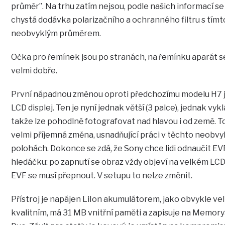
průměr”. Na trhu zatím nejsou, podle našich informací se
chystá dodávka polarizačního a ochranného filtru s tímt
neobvyklým průměrem.
Očka pro řemínek jsou po stranách, na řemínku aparát s
velmi dobře.
První nápadnou změnou oproti předchozímu modelu H7 
LCD displej. Ten je nyní jednak větší (3 palce), jednak vykl
takže lze pohodlně fotografovat nad hlavou i od země. To
velmi příjemná změna, usnadňující práci v těchto neobvy
polohách. Dokonce se zdá, že Sony chce lidi odnaučit EV
hledáčku: po zapnutí se obraz vždy objeví na velkém LCD
EVF se musí přepnout. V setupu to nelze změnit.
Přístroj je napájen LiIon akumulátorem, jako obvykle ve
kvalitním, má 31 MB vnitřní paměti a zapisuje na Memor