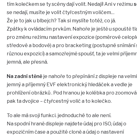
tím kolečkem se ty scény dají volit. Nedají! Ani v režimu
s
se nedají, musíte je volit čtyřcestným voličem…
Že je to jak u blbejch? Tak si myslíte totéž, co já.
Zpátky k ovládacím prvkům. Nahoře je ještě u spouště tl
pro změnu režimu nastavení expozice (poměrové celopl
středové a bodové) a pro bracketing (postupné snímání 
různou expozicí) a samozřejmě spoušť, ta je velmi příjem
jemná, ale přesná.
Na zadní stěně
je nahoře to přepínání z displeje na velm
jemný a příjemný EVF elektronický hledáček a vedle je
prohlížení obrázků . Pod hranou je kolébka pro zoomová
pak ta dvojice – čtyřcestný volič a to kolečko.
To ale má svoji funkci. jednoduché to ale není.
Na spodní hraně displeje najdete údaj pro ISO, údaj o
expozičním čase a použité cloně a údaj o nastavení