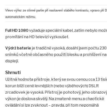
Vlevo výřez ze stinné partie při nastavení slabého kontrastu, vpravo při
automatickém režimu.
Full HD 1080
vyžaduje speciální kabel, zatím nebylo mož
promítání na HD televizi vyzkoušet.
Výdrž baterie
je tradičně vysoká, dosáhl jsem počtu 230
snímků včetně občasného použití blesku a prohlížení na
displeji.
Shrnutí
Užitná hodnota přístroje, který se svou cenou cca 13 tisí
korun blíží ceně levnějších (nebo výběhových) DSLR
zrcadlovek je vysoká. Přístroj je pohotový, jeho obrazov
výkon je doslova skvělý. Na zmatené menu a chaotické
ovládání si lze zvyknout – pravda, při tom nepomáhá