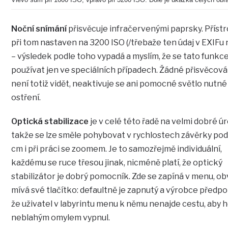
Noční snímání
přisvěcuje infračervenými paprsky. Přístro
při tom nastaven na 3200 ISO (/třebaže ten údaj v EXIFu 
– výsledek podle toho vypadá a myslím, že se tato funkc
používat jen ve speciálních případech. Žádné přisvěcová
není totiž vidět, neaktivuje se ani pomocné světlo nutné
ostření.
Optická stabilizace
je v celé této řadě na velmi dobré úr
takže se lze směle pohybovat v rychlostech závěrky pod
cm i při práci se zoomem. Je to samozřejmě individuální,
každému se ruce třesou jinak, nicméně platí, že optický
stabilizátor je dobrý pomocník. Zde se zapíná v menu, o
mívá své tlačítko: defaultně je zapnutý a výrobce předpo
že uživatel v labyrintu menu k němu nenajde cestu, aby 
neblahým omylem vypnul.