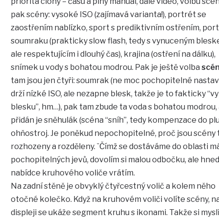
priorita clony – času a plný manuál, dále video, volbu scén
pak scény: vysoké ISO (zajímavá varianta!), portrét se
zaostřením nablízko, sport s prediktivním ostřením, port
soumraku (prakticky slow flash, tedy s vynuceným blesk
ale respektujícím i dlouhý čas), krajina (ostření na dálku),
snímek u vody s bohatou modrou. Pak je ještě volba
scé
tam jsou jen čtyři: soumrak (ne moc pochopitelné nastav
drží nízké ISO, ale nezapne blesk, takže je to fakticky “v
blesku”, hm…), pak tam zbude ta voda s bohatou modrou,
přidán je sněhulák (scéna “sníh”, tedy kompenzace do plu
ohňostroj. Je poněkud nepochopitelné, proč jsou scény 
rozhozeny a rozděleny. ˇČímž se dostáváme do oblasti m
pochopitelných jevů, dovolím si malou odbočku, ale hned
nabídce kruhového voliče vrátím.
Na zadní stěně je obvyklý čtyřcestný volič a kolem něho
otočné kolečko. Když na kruhovém voliči volíte scény, n
displeji se ukáže segment kruhu s ikonami. Takže si myslí