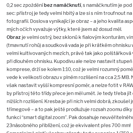
0,2 sec zpoždění
bez namáčknutí
, s namáčknutím je pod 
sec: přístroj je tedy velmi hbitý a lze si s ním troufnout na
fotografii. Doslova vynikající je obraz – a jeho kvalita as
mých očích vyvažuje výtky, které jsem až dosud měl.
Obraz
je velmi ostrý, bez sklonů k fialovým konturám, vi
(tmavnutí rohů) a soudková vada je při krátkém ohnisku 
velmi kultivovaných mezích, právě tak jako polštářková
při dlouhém ohnisku. Kupodivu ale nelze nastavit stupeň
komprese, drží se kolem 1:10, což je velmi rozumný pomě
vede k velikosti obrazu v plném rozlišení na cca 2,5 MB.
však nastavit vyšší kompresní poměr, a nelze fotit v RAW
by přístroj této třídy přece jen měl umět. Je tedy třeba jít
nižších rozlišení. Kresba je při nich velmi dobrá, zkoušel 
třímegové – a to pak ještě prodlužuje rozsah zoomu díky
funkci “smart digital zoom”. Pak dosahuje neuvěřitelnéh
23násobného přiblížení, což je ekvivalent přes 700 mm!