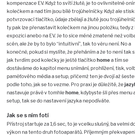
kompenzace EV. Když to svítí žlutě, je to ovlivnitelné on
kolečkem a nad tím jsou bílé trojúhelníčky. Když ale stis
potvrzovací tlačítko, údaje zbělají a žluté jsou trojúhelní
ty pak lze přenastavit kolečkem na jinou položku, tedy z 
expozici anebo na EV. Je to sice méně zmatené než volb
scén, ale že by to bylo “intuitivní”, tak to věru není. No a
konečně, pokud si myslíte, že přeháním a že to není tak s
jak tvrdím: pod kolečky je ještě tlačítko
home
a tím se
dostáváme do kapitol menu snímání, prohlížení, tisk, vol
paměťového média a setup, přičemž ten je dvojí až šeste
podle toho, jak se to vezme. Pro praxi je důležité, že
jazy
nastavuje právě v tomhle
home
, kdybyste šli přes menu 
setup, tak se do nastavení jazyka nepodíváte.
Jak se s ním fotí
Přístroj startuje za 1,6 sec, to je vcelku slušný, ba velmi 
výkon na tento druh fotoaparátů. Příjemným překvapen