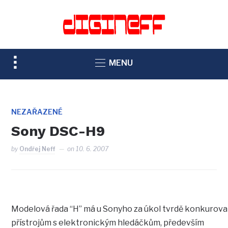
TOGGLE
MENU
SIDEBAR
&
NAVIGATION
NEZAŘAZENÉ
Sony DSC-H9
by
Ondřej Neff
on
10. 6. 2007
Modelová řada “H” má u Sonyho za úkol tvrdě konkurova
přístrojům s elektronickým hledáčkům, především