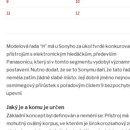
9
10
11
12
Modelová řada “H” má u Sonyho za úkol tvrdě konkurova
přístrojům s elektronickým hledáčkům, především
Panasonicu, který si v tomto segmentu vydobyl význam
postavení. Nutno dodat, že se to Sonymu daří, že tato řa
neměla zatím žádné slabé místo. Její dobré jméno nejnov
osmimegový přírůstek s pořadovým číslem 9 bezpochyb
upevní.
Jaký je a komu je určen
Základní koncept byl definován a nemění se: Přístroj má
mohutný oválný korpus, ve kterém je širokorozsahový 