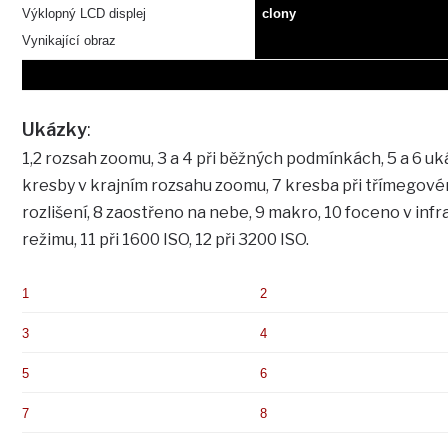
Výklopný LCD displej
clony
Vynikající obraz
Ukázky
:
1,2 rozsah zoomu, 3 a 4 při běžných podmínkách, 5 a 6 u
kresby v krajním rozsahu zoomu, 7 kresba při třímegov
rozlišení, 8 zaostřeno na nebe, 9 makro, 10 foceno v infr
režimu, 11 při 1600 ISO, 12 při 3200 ISO.
1
2
3
4
5
6
7
8