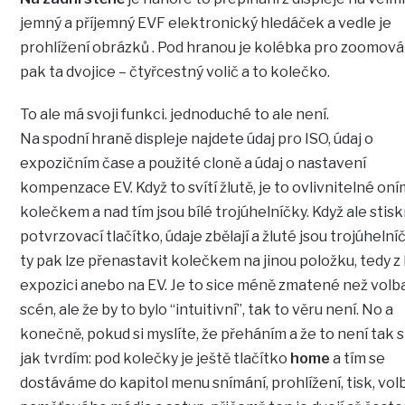
jemný a příjemný EVF elektronický hledáček a vedle je
prohlížení obrázků . Pod hranou je kolébka pro zoomová
pak ta dvojice – čtyřcestný volič a to kolečko.
To ale má svoji funkci. jednoduché to ale není.
Na spodní hraně displeje najdete údaj pro ISO, údaj o
expozičním čase a použité cloně a údaj o nastavení
kompenzace EV. Když to svítí žlutě, je to ovlivnitelné on
kolečkem a nad tím jsou bílé trojúhelníčky. Když ale stis
potvrzovací tlačítko, údaje zbělají a žluté jsou trojúhelní
ty pak lze přenastavit kolečkem na jinou položku, tedy z 
expozici anebo na EV. Je to sice méně zmatené než volb
scén, ale že by to bylo “intuitivní”, tak to věru není. No a
konečně, pokud si myslíte, že přeháním a že to není tak s
jak tvrdím: pod kolečky je ještě tlačítko
home
a tím se
dostáváme do kapitol menu snímání, prohlížení, tisk, vol