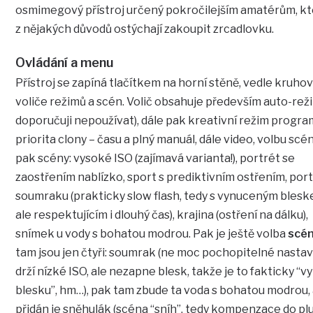
osmimegový přístroj určený pokročilejším amatérům, kte
z nějakých důvodů ostýchají zakoupit zrcadlovku.
Ovládání a menu
Přístroj se zapíná tlačítkem na horní stěně, vedle kruh
voliče režimů a scén. Volič obsahuje především auto-reži
doporučuji nepoužívat), dále pak kreativní režim progra
priorita clony – času a plný manuál, dále video, volbu scén
pak scény: vysoké ISO (zajímavá varianta!), portrét se
zaostřením nablízko, sport s prediktivním ostřením, port
soumraku (prakticky slow flash, tedy s vynuceným blesk
ale respektujícím i dlouhý čas), krajina (ostření na dálku),
snímek u vody s bohatou modrou. Pak je ještě volba
scé
tam jsou jen čtyři: soumrak (ne moc pochopitelné nastav
drží nízké ISO, ale nezapne blesk, takže je to fakticky “v
blesku”, hm…), pak tam zbude ta voda s bohatou modrou,
přidán je sněhulák (scéna “sníh”, tedy kompenzace do plu