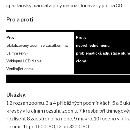
spartánský manuál a plný manuál dodávaný jen na CD.
Pro a proti:
Pro:
Proti:
Stabilizovaný zoom se začátkem na
nepřehledné menu
31 mm (ekv)
problematická adjustace slun
Výklopný LCD displej
clony
Vynikající obraz
Ukázky
:
1,2 rozsah zoomu, 3 a 4 při běžných podmínkách, 5 a 6 u
kresby v krajním rozsahu zoomu, 7 kresba při třímegov
rozlišení, 8 zaostřeno na nebe, 9 makro, 10 foceno v infr
režimu, 11 při 1600 ISO, 12 při 3200 ISO.