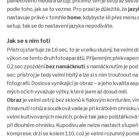
paměťového média a setup, přičemž ten je dvojí až šeste
podle toho, jak se to vezme. Pro praxi je důležité, že
jazy
nastavuje právě v tomhle
home
, kdybyste šli přes menu 
setup, tak se do nastavení jazyka nepodíváte.
Jak se s ním fotí
Přístroj startuje za 1,6 sec, to je vcelku slušný, ba velmi 
výkon na tento druh fotoaparátů. Příjemným překvapen
0,2 sec zpoždění
bez namáčknutí
, s namáčknutím je pod 
sec: přístroj je tedy velmi hbitý a lze si s ním troufnout na
fotografii. Doslova vynikající je obraz – a jeho kvalita as
mých očích vyvažuje výtky, které jsem až dosud měl.
Obraz
je velmi ostrý, bez sklonů k fialovým konturám, vi
(tmavnutí rohů) a soudková vada je při krátkém ohnisku 
velmi kultivovaných mezích, právě tak jako polštářková
při dlouhém ohnisku. Kupodivu ale nelze nastavit stupeň
komprese, drží se kolem 1:10, což je velmi rozumný pomě