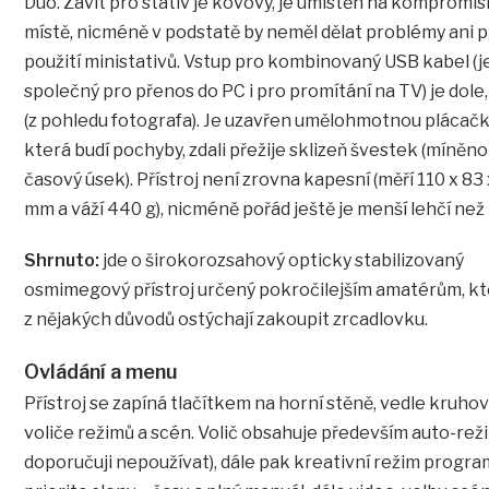
Duo. Závit pro stativ je kovový, je umístěn na kompromi
místě, nicméně v podstatě by neměl dělat problémy ani p
použití ministativů. Vstup pro kombinovaný USB kabel (j
společný pro přenos do PC i pro promítání na TV) je dole,
(z pohledu fotografa). Je uzavřen umělohmotnou plácačk
která budí pochyby, zdali přežije sklizeň švestek (míněno
časový úsek). Přístroj není zrovna kapesní (měří 110 x 83
mm a váží 440 g), nicméně pořád ještě je menší lehčí než
Shrnuto:
jde o širokorozsahový opticky stabilizovaný
osmimegový přístroj určený pokročilejším amatérům, kte
z nějakých důvodů ostýchají zakoupit zrcadlovku.
Ovládání a menu
Přístroj se zapíná tlačítkem na horní stěně, vedle kruh
voliče režimů a scén. Volič obsahuje především auto-reži
doporučuji nepoužívat), dále pak kreativní režim progra