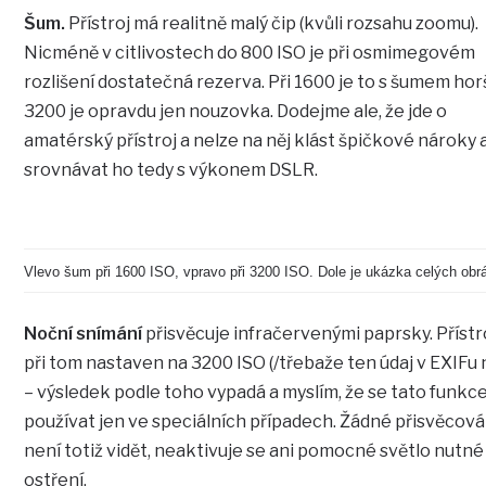
Šum.
Přístroj má realitně malý čip (kvůli rozsahu zoomu).
Nicméně v citlivostech do 800 ISO je při osmimegovém
rozlišení dostatečná rezerva. Při 1600 je to s šumem horš
3200 je opravdu jen nouzovka. Dodejme ale, že jde o
amatérský přístroj a nelze na něj klást špičkové nároky 
srovnávat ho tedy s výkonem DSLR.
Vlevo šum při 1600 ISO, vpravo při 3200 ISO. Dole je ukázka celých obr
Noční snímání
přisvěcuje infračervenými paprsky. Přístro
při tom nastaven na 3200 ISO (/třebaže ten údaj v EXIFu 
– výsledek podle toho vypadá a myslím, že se tato funkc
používat jen ve speciálních případech. Žádné přisvěcová
není totiž vidět, neaktivuje se ani pomocné světlo nutné
ostření.