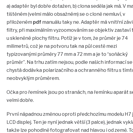
a) adaptér byl dobře dotažen, b) clona seděla jak má. V m
tištěném (velmi málo obsažném) se o cloně nemluví, v
přiloženém
pdf
manuálu taky ne. Adaptér má vnitřní závi
filtry, při maximálním vyzoomováním se objektiv zastaví
u skleněné plochy filtru. Potíž je v tom, že průměr je 74
milimetrů, což je na potvoru tak na půl cestě mezi
typizovanými průměry 77 mm a 72 mm a je to “soňácký
průměr”. Na trhu zatím nejsou, podle našich informací se
chystá dodávka polarizačního a ochranného filtru s tímt
neobvyklým průměrem.
Očka pro řemínek jsou po stranách, na řemínku aparát s
velmi dobře.
První nápadnou změnou oproti předchozímu modelu H7 
LCD displej. Ten je nyní jednak větší (3 palce), jednak vykl
takže lze pohodlně fotografovat nad hlavou i od země. To