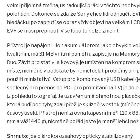
velmi příjemná změna, usnadňující práci v těchto neobvy
polohách. Dokonce se zdá, že Sony chce lidi odnaučit EV
hledáčku: po zapnutí se obraz vždy objeví na velkém LCD
EVF se musí přepnout. V setupu to nelze změnit.
Přístroj je napájen LiIon akumulátorem, jako obvykle ve
kvalitním, má 31 MB vnitřní paměti a zapisuje na Memor
Duo. Závit pro stativ je kovový, je umístěn na kompromi
místě, nicméně v podstatě by neměl dělat problémy ani p
použití ministativů. Vstup pro kombinovaný USB kabel (j
společný pro přenos do PC i pro promítání na TV) je dole,
(z pohledu fotografa). Je uzavřen umělohmotnou plácačk
která budí pochyby, zdali přežije sklizeň švestek (míněno
časový úsek). Přístroj není zrovna kapesní (měří 110 x 83
mm a váží 440 g), nicméně pořád ještě je menší lehčí než
Shrnuto:
jde o širokorozsahový opticky stabilizovaný