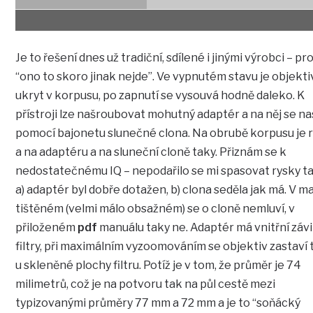
Je to řešení dnes už tradiční, sdílené i jinými výrobci – p
“ono to skoro jinak nejde”. Ve vypnutém stavu je objekti
ukryt v korpusu, po zapnutí se vysouvá hodně daleko. K
přístroji lze našroubovat mohutný adaptér a na něj se n
pomocí bajonetu slunečné clona. Na obrubě korpusu je 
a na adaptéru a na sluneční cloně taky. Přiznám se k
nedostatečnému IQ – nepodařilo se mi spasovat rysky ta
a) adaptér byl dobře dotažen, b) clona seděla jak má. V m
tištěném (velmi málo obsažném) se o cloně nemluví, v
přiloženém
pdf
manuálu taky ne. Adaptér má vnitřní závi
filtry, při maximálním vyzoomováním se objektiv zastaví
u skleněné plochy filtru. Potíž je v tom, že průměr je 74
milimetrů, což je na potvoru tak na půl cestě mezi
typizovanými průměry 77 mm a 72 mm a je to “soňácký