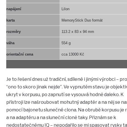
napájení
LiIon
karta
MemoryStick Duo formát
rozměry
113.2 x 83 x 94 mm
váha
554 g
orientační cena
cca 13000 Kč
Je to řešení dnes už tradiční, sdílené i jinými výrobci – p
“ono to skoro jinak nejde”. Ve vypnutém stavu je objekti
ukryt v korpusu, po zapnutí se vysouvá hodně daleko. K
přístroji lze našroubovat mohutný adaptér a na něj se n
pomocí bajonetu slunečné clona. Na obrubě korpusu je 
a na adaptéru a na sluneční cloně taky. Přiznám se k
nedostatečnému IQ – nepodařilo se mi spasovat rysky ta