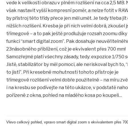
vede k velikosti obrazu v plném rozlišení na cca 2,5 MB.
však nastavit vyšší kompresní poměr, a nelze fotit v RAW
by přístroj této třídy přece jen měl umět. Je tedy třeba jít
nižších rozlišení. Kresba je při nich velmi dobrá, zkoušel 
třímegové – a to pak ještě prodlužuje rozsah zoomu díky
funkci “smart digital zoom”. Pak dosahuje neuvěřitelnéh
23násobného přiblížení, což je ekvivalent přes 700 mm!
Samozřejmě platí všechny zásady, tedy: expozice 1/750 
Jistě, stabilizátor by měl pomoci, ale neriskoval bych to, “
to jistí”. Při kresebné mohutnosti tohoto přístroje je
třímegové rozlišení velmi dobře použitelné – na míru zv
i na kresbu se podívejte na této ukázce, v podstatě naho
pořízené z okna, pohled na mladého kosa po koupeli…
Vlevo celkový pohled, vpravo smart digital zoom s ekvivalentem přes 7