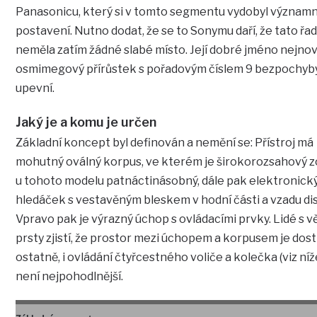
Panasonicu, který si v tomto segmentu vydobyl význam
postavení. Nutno dodat, že se to Sonymu daří, že tato řa
neměla zatím žádné slabé místo. Její dobré jméno nejnov
osmimegový přírůstek s pořadovým číslem 9 bezpochyb
upevní.
Jaký je a komu je určen
Základní koncept byl definován a nemění se: Přístroj má
mohutný oválný korpus, ve kterém je širokorozsahový 
u tohoto modelu patnáctinásobný, dále pak elektronick
hledáček s vestavěným bleskem v hodní části a vzadu dis
Vpravo pak je výrazný úchop s ovládacími prvky. Lidé s v
prsty zjistí, že prostor mezi úchopem a korpusem je dosti
ostatně, i ovládání čtyřcestného voliče a kolečka (viz níž
není nejpohodlnější.