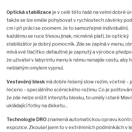
Optická stabilizace
je v celé této řadě na velmi dobré úr
takže se lze směle pohybovat v rychlostech závěrky pod
cm i při práci se zoomem. Je to samozřejmě individuální,
každému se ruce třesou jinak, nicméně platí, že optický
stabilizátor je dobrý pomocník. Zde se zapíná v menu, o
mívá své tlačítko: defaultně je zapnutý a výrobce předpo
že uživatel v labyrintu menu k němu nenajde cestu, aby 
neblahým omylem vypnul.
Vestavěný blesk
má dobře řešený slow režim, včetně – j
řečeno – speciálního scénického režimu. Co je politování 
že zde nelze snížit intenzitu blesku, to uměly i staré Mav
ukládající fotky na disketu…
Technologie DRO
znamená automatickou opravu kontr
expozice. Zkoušel jsem to v extrémních podmínkách v le