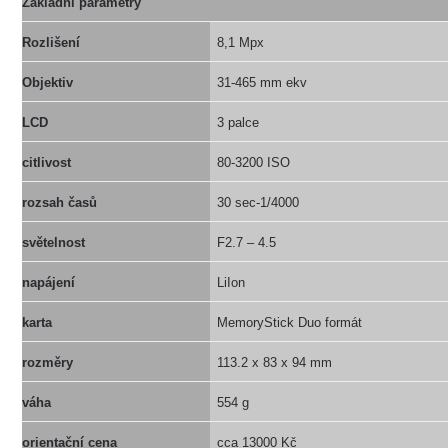
Základní parametry
Rozlišení
8,1 Mpx
Objektiv
31-465 mm ekv
LCD
3 palce
citlivost
80-3200 ISO
rozsah časů
30 sec-1/4000
světelnost
F2.7 – 4.5
napájení
LiIon
karta
MemoryStick Duo formát
rozměry
113.2 x 83 x 94 mm
váha
554 g
orientační cena
cca 13000 Kč