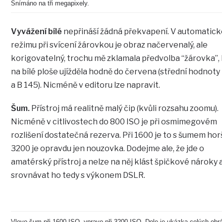
Snímáno na tři megapixely.
Vyvážení bílé
nepřináší žádná překvapení. V automatic
režimu při svícení žárovkou je obraz načervenalý, ale
korigovatelný, trochu mě zklamala předvolba “žárovka”,
na bílé ploše ujížděla hodně do červena (střední hodnoty
a B 145). Nicméně v editoru lze napravit.
Šum.
Přístroj má realitně malý čip (kvůli rozsahu zoomu).
Nicméně v citlivostech do 800 ISO je při osmimegovém
rozlišení dostatečná rezerva. Při 1600 je to s šumem horš
3200 je opravdu jen nouzovka. Dodejme ale, že jde o
amatérský přístroj a nelze na něj klást špičkové nároky 
srovnávat ho tedy s výkonem DSLR.
Vlevo šum při 1600 ISO, vpravo při 3200 ISO. Dole je ukázka celých obr