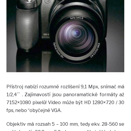
Přístroj nabízí rozumné rozlišení 9,1 Mpx, snímač má
1/2,4´´ . Zajímavostí jsou panoramatické formáty až
7152×1080 pixelů! Video může být HD 1280×720 / 30
fps, nebo “obyčejné VGA.
Objektiv má rozsah 5 – 100 mm, tedy ekv. 28-560 se