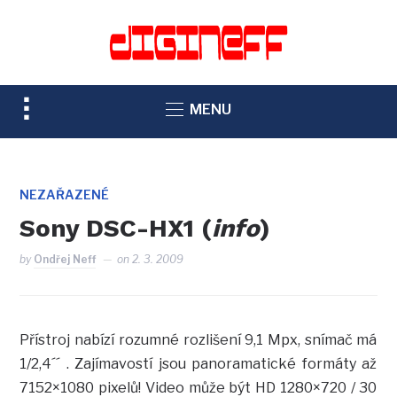
TOGGLE
MENU
SIDEBAR
&
NAVIGATION
NEZAŘAZENÉ
Sony DSC-HX1 (
info
)
by
Ondřej Neff
on
2. 3. 2009
Přístroj nabízí rozumné rozlišení 9,1 Mpx, snímač má
1/2,4´´ . Zajímavostí jsou panoramatické formáty až
7152×1080 pixelů! Video může být HD 1280×720 / 30