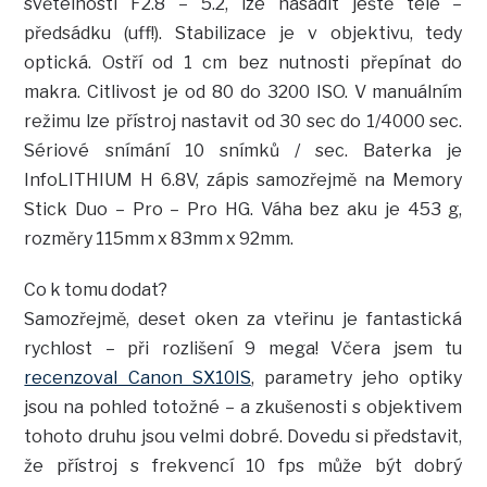
světelností F2.8 – 5.2, lze nasadit ještě tele –
předsádku (uff!). Stabilizace je v objektivu, tedy
optická. Ostří od 1 cm bez nutnosti přepínat do
makra. Citlivost je od 80 do 3200 ISO. V manuálním
režimu lze přístroj nastavit od 30 sec do 1/4000 sec.
Sériové snímání 10 snímků / sec. Baterka je
InfoLITHIUM H 6.8V, zápis samozřejmě na Memory
Stick Duo – Pro – Pro HG. Váha bez aku je 453 g,
rozměry 115mm x 83mm x 92mm.
Co k tomu dodat?
Samozřejmě, deset oken za vteřinu je fantastická
rychlost – při rozlišení 9 mega! Včera jsem tu
recenzoval Canon SX10IS
, parametry jeho optiky
jsou na pohled totožné – a zkušenosti s objektivem
tohoto druhu jsou velmi dobré. Dovedu si představit,
že přístroj s frekvencí 10 fps může být dobrý