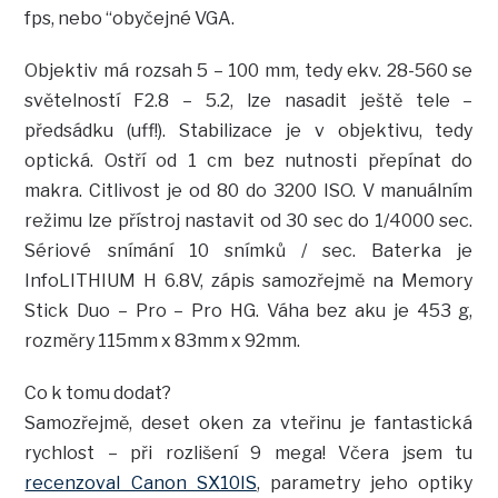
fps, nebo “obyčejné VGA.
Objektiv má rozsah 5 – 100 mm, tedy ekv. 28-560 se
světelností F2.8 – 5.2, lze nasadit ještě tele –
předsádku (uff!). Stabilizace je v objektivu, tedy
optická. Ostří od 1 cm bez nutnosti přepínat do
makra. Citlivost je od 80 do 3200 ISO. V manuálním
režimu lze přístroj nastavit od 30 sec do 1/4000 sec.
Sériové snímání 10 snímků / sec. Baterka je
InfoLITHIUM H 6.8V, zápis samozřejmě na Memory
Stick Duo – Pro – Pro HG. Váha bez aku je 453 g,
rozměry 115mm x 83mm x 92mm.
Co k tomu dodat?
Samozřejmě, deset oken za vteřinu je fantastická
rychlost – při rozlišení 9 mega! Včera jsem tu
recenzoval Canon SX10IS
, parametry jeho optiky