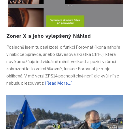
Zoner X a jeho vylepšený Náhled
Posledně jsem tu psal (zde) o funkci Porovnat (ikona nahoře
v nabídce Správce, anebo klávesová zkratka Ctrl+J), která
nově umožňuje individuálně měnit velikost a pozici v rámci
zobrazení Je to velmi šikovné, funkce Porovnat je moje
oblíbená. V mé verzi ZPS14 pochopitelně není, ale kvůli ní se
nebudu přezouvat z
[Read More…]