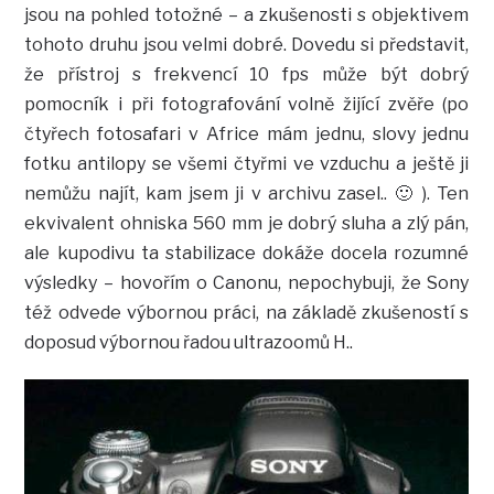
jsou na pohled totožné – a zkušenosti s objektivem
tohoto druhu jsou velmi dobré. Dovedu si představit,
že přístroj s frekvencí 10 fps může být dobrý
pomocník i při fotografování volně žijící zvěře (po
čtyřech fotosafari v Africe mám jednu, slovy jednu
fotku antilopy se všemi čtyřmi ve vzduchu a ještě ji
nemůžu najít, kam jsem ji v archivu zasel.. 🙂 ). Ten
ekvivalent ohniska 560 mm je dobrý sluha a zlý pán,
ale kupodivu ta stabilizace dokáže docela rozumné
výsledky – hovořím o Canonu, nepochybuji, že Sony
též odvede výbornou práci, na základě zkušeností s
doposud výbornou řadou ultrazoomů H..