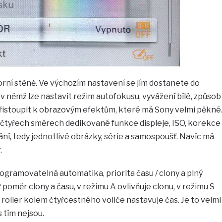
horní stěně. Ve výchozím nastavení se jím dostanete do
 němž lze nastavit režim autofokusu, vyvážení bílé, způsob
přistoupit k obrazovým efektům, které má Sony velmi pěkné
e čtyřech směrech dedikované funkce displeje, ISO, korekce
ní, tedy jednotlivé obrázky, série a samospoušť. Navíc má
.
gramovatelná automatika, priorita času / clony a plný
P poměr clony a času, v režimu A ovlivňuje clonu, v režimu S
 roller kolem čtyřcestného voliče nastavuje čas. Je to velmi
 tím nejsou.