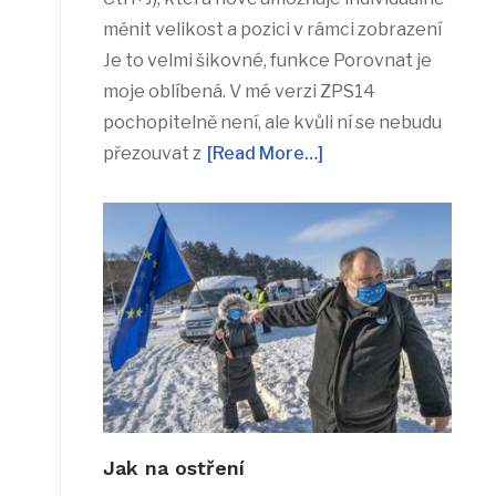
měnit velikost a pozici v rámci zobrazení
Je to velmi šikovné, funkce Porovnat je
moje oblíbená. V mé verzi ZPS14
pochopitelně není, ale kvůli ní se nebudu
přezouvat z
[Read More…]
Jak na ostření