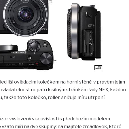
ed liší ovládacím kolečkem na horní stěně, v pravém jejím
i, ovladatelnost nepatří k silným stránkám řady NEX, každou
 takže toto kolečko, roller, snižuje míru utrpení.
or vyslovený v souvislosti s předchozím modelem.
ato míří na dvě skupiny: na majitele zrcadlovek, které