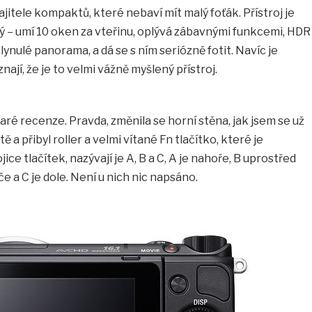
ajitele kompaktů, které nebaví mít malý foťák. Přístroj je
lý – umí 10 oken za vteřinu, oplývá zábavnými funkcemi, HDR
plynulé panorama, a dá se s ním seriózně fotit. Navíc je
ají, že je to velmi vážně myšlený přístroj.
taré recenze. Pravda, změnila se horní stěna, jak jsem se už
ě a přibyl roller a velmi vítané Fn tlačítko, které je
jice tlačítek, nazývají je A, B a C, A je nahoře, B uprostřed
 a C je dole. Není u nich nic napsáno.