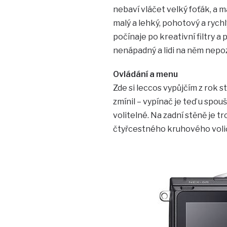
nebaví vláčet velký foťák, a m
malý a lehký, pohotový a rych
počínaje po kreativní filtry a 
nenápadný a lidi na něm nepozn
Ovládání a menu
Zde si leccos vypůjčím z rok s
zmínil – vypínač je teď u spoušt
volitelné. Na zadní stěně je tro
čtyřcestného kruhového voliče