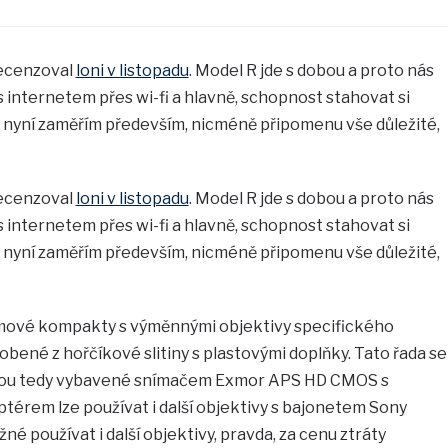
recenzoval
loni v listopadu
. Model R jde s dobou a proto nás
 internetem přes wi-fi a hlavně, schopnost stahovat si
e nyní zaměřím především, nicméně připomenu vše důležité,
recenzoval
loni v listopadu
. Model R jde s dobou a proto nás
 internetem přes wi-fi a hlavně, schopnost stahovat si
e nyní zaměřím především, nicméně připomenu vše důležité,
émové kompakty s výměnnými objektivy specifického
obené z hořčíkové slitiny s plastovými doplňky. Tato řada se
 jsou tedy vybavené snímačem Exmor APS HD CMOS s
ptérem lze používat i další objektivy s bajonetem Sony
žné používat i další objektivy, pravda, za cenu ztráty