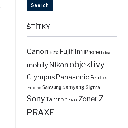
ŠTÍTKY
Canon
Fujifilm
iPhone
Eizo
Leica
objektivy
mobily
Nikon
Panasonic
Olympus
Pentax
Samyang
Sigma
Samsung
Photoshop
Z
Sony
Zoner
Tamron
Zeiss
PRAXE