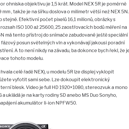
or ohniska objektivu je 1,5 krát. Model NEX 5R je poměrně
39 mm , takže je na šířku doslova o milimetr větší než NEX 5N.
tejné. Efektivní počet pixelů 16,1 milionů, obrázky s
 rozsah ISO 100 až 25600, 25 zaostřovacích bodů měření na
5N má tento přístroj do snímače zabudované ještě speciální
fázový posun světelných vln a vykonávají jakousi poradní
stření. A to není nikdy na závadu, ba dokonce bych řekl, že j
novace tohoto modelu.
chvala celé řadě NEX), u modelu 5R lze displej vyklopit
žete vyfotit sami sebe. Lze dokoupit elektronický
xterní blesk. Video je full HD 1920×1080, stereozvuk a mono
G a ukládá je na karty rodiny SD anebo MS Duo Sonyho,
 napájení akumulátor li-ion NPFW50.