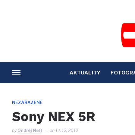
AKTUALITY
FOTOGR
TOGGLE
SIDEBAR
&
NAVIGATION
NEZAŘAZENÉ
Sony NEX 5R
by
Ondřej Neff
on
12. 12. 2012