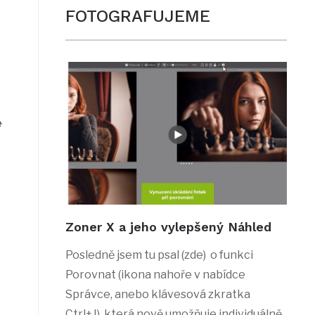
FOTOGRAFUJEME
e
Zoner X a jeho vylepšený Náhled
Posledně jsem tu psal (zde) o funkci
Porovnat (ikona nahoře v nabídce
Správce, anebo klávesová zkratka
Ctrl+J), která nově umožňuje individuálně