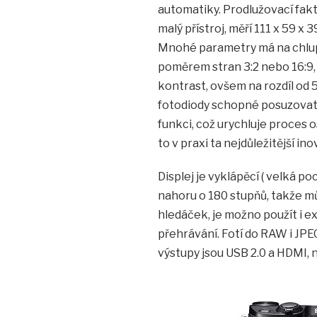
automatiky. Prodlužovací fakt
malý přístroj, měří 111 x 59 x 
Mnohé parametry má na chlup s
poměrem stran 3:2 nebo 16:9,
kontrast, ovšem na rozdíl od 
fotodiody schopné posuzovat 
funkci, což urychluje proces o
to v praxi ta nejdůležitější i
Displej je vyklápěcí ( velká po
nahoru o 180 stupňů, takže mů
hledáček, je možno použít i e
přehrávání. Fotí do RAW i JPE
výstupy jsou USB 2.0 a HDMI,