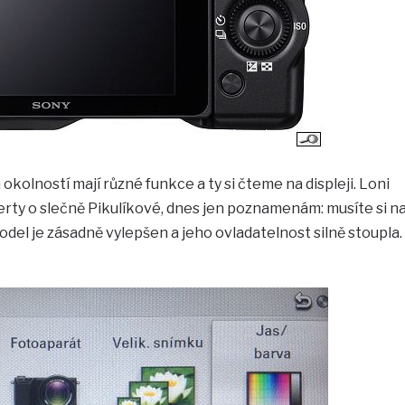
 okolností mají různé funkce a ty si čteme na displeji. Loni
rty o slečně Pikulíkové, dnes jen poznamenám: musíte si n
odel je zásadně vylepšen a jeho ovladatelnost silně stoupla.