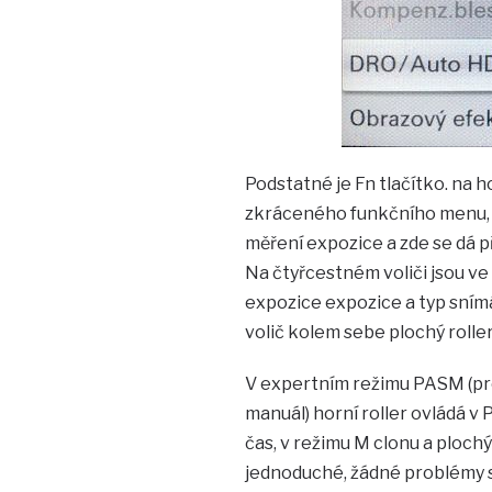
Podstatné je Fn tlačítko. na 
zkráceného funkčního menu, v
měření expozice a zde se dá 
Na čtyřcestném voliči jsou v
expozice expozice a typ snímá
volič kolem sebe plochý roller
V expertním režimu PASM (pro
manuál) horní roller ovládá v 
čas, v režimu M clonu a plochý
jednoduché, žádné problémy s