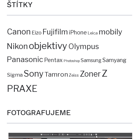
ŠTÍTKY
Canon
mobily
Fujifilm
iPhone
Eizo
Leica
objektivy
Nikon
Olympus
Panasonic
Pentax
Samyang
Samsung
Photoshop
Z
Sony
Zoner
Tamron
Sigma
Zeiss
PRAXE
FOTOGRAFUJEME