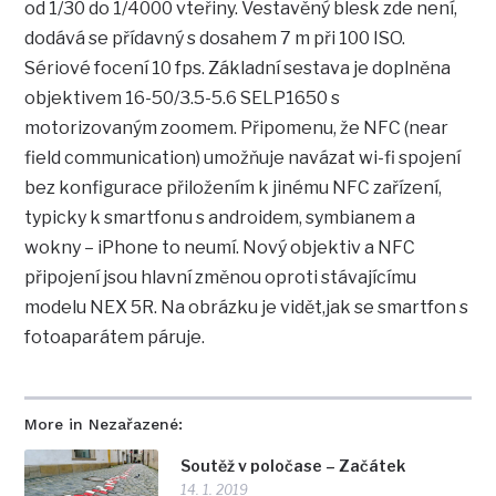
od 1/30 do 1/4000 vteřiny. Vestavěný blesk zde není,
dodává se přídavný s dosahem 7 m při 100 ISO.
Sériové focení 10 fps. Základní sestava je doplněna
objektivem 16-50/3.5-5.6 SELP1650 s
motorizovaným zoomem. Připomenu, že NFC (near
field communication) umožňuje navázat wi-fi spojení
bez konfigurace přiložením k jinému NFC zařízení,
typicky k smartfonu s androidem, symbianem a
wokny – iPhone to neumí. Nový objektiv a NFC
připojení jsou hlavní změnou oproti stávajícímu
modelu NEX 5R. Na obrázku je vidět,jak se smartfon s
fotoaparátem páruje.
More in Nezařazené:
Soutěž v poločase – Začátek
14. 1. 2019