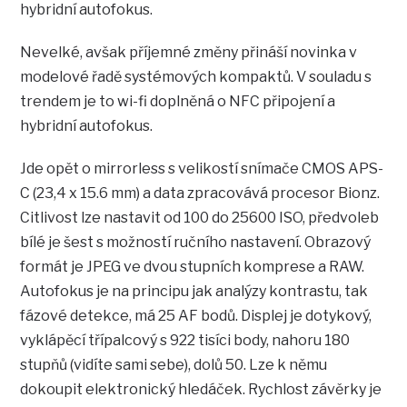
hybridní autofokus.
Nevelké, avšak příjemné změny přináší novinka v
modelové řadě systémových kompaktů. V souladu s
trendem je to wi-fi doplněná o NFC připojení a
hybridní autofokus.
Jde opět o mirrorless s velikostí snímače CMOS APS-
C (23,4 x 15.6 mm) a data zpracovává procesor Bionz.
Citlivost lze nastavit od 100 do 25600 ISO, předvoleb
bílé je šest s možností ručního nastavení. Obrazový
formát je JPEG ve dvou stupních komprese a RAW.
Autofokus je na principu jak analýzy kontrastu, tak
fázové detekce, má 25 AF bodů. Displej je dotykový,
vyklápěcí třípalcový s 922 tisíci body, nahoru 180
stupňů (vidíte sami sebe), dolů 50. Lze k němu
dokoupit elektronický hledáček. Rychlost závěrky je