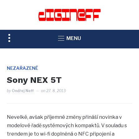
TOGGLE
MENU
SIDEBAR
&
NAVIGATION
NEZAŘAZENÉ
Sony NEX 5T
by
Ondřej Neff
on
27. 8. 2013
Nevelké, avšak příjemné změny přináší novinka v
modelové řadě systémových kompaktů. V souladu s
trendem je to wi-fi doplněná o NFC připojení a