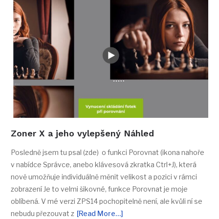
Zoner X a jeho vylepšený Náhled
Posledně jsem tu psal (zde) o funkci Porovnat (ikona nahoře
v nabídce Správce, anebo klávesová zkratka Ctrl+J), která
nově umožňuje individuálně měnit velikost a pozici v rámci
zobrazení Je to velmi šikovné, funkce Porovnat je moje
oblíbená. V mé verzi ZPS14 pochopitelně není, ale kvůli ní se
nebudu přezouvat z
[Read More…]