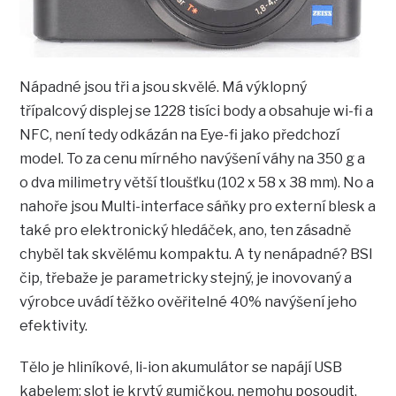
Nápadné jsou tři a jsou skvělé. Má výklopný
třípalcový displej se 1228 tisíci body a obsahuje wi-fi a
NFC, není tedy odkázán na Eye-fi jako předchozí
model. To za cenu mírného navýšení váhy na 350 g a
o dva milimetry větší tloušťku (102 x 58 x 38 mm). No a
nahoře jsou Multi-interface sáňky pro externí blesk a
také pro elektronický hledáček, ano, ten zásadně
chyběl tak skvělému kompaktu. A ty nenápadné? BSI
čip, třebaže je parametricky stejný, je inovovaný a
výrobce uvádí těžko ověřitelné 40% navýšení jeho
efektivity.
Tělo je hliníkové, li-ion akumulátor se napájí USB
kabelem: slot je krytý gumičkou, nemohu posoudit,