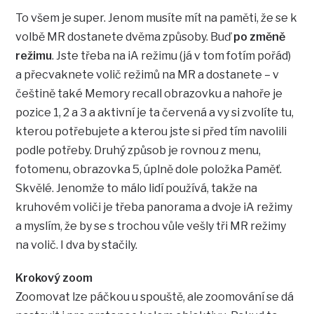
To všem je super. Jenom musíte mít na paměti, že se k
volbě MR dostanete dvěma způsoby. Buď
po změně
režimu
. Jste třeba na iA režimu (já v tom fotím pořád)
a přecvaknete volič režimů na MR a dostanete – v
češtině také Memory recall obrazovku a nahoře je
pozice 1, 2 a 3 a aktivní je ta červená a vy si zvolíte tu,
kterou potřebujete a kterou jste si před tím navolili
podle potřeby. Druhý způsob je rovnou z menu,
fotomenu, obrazovka 5, úplně dole položka Paměť.
Skvělé. Jenomže to málo lidí používá, takže na
kruhovém voliči je třeba panorama a dvoje iA režimy
a myslím, že by se s trochou vůle vešly tři MR režimy
na volič. I dva by stačily.
Krokový zoom
Zoomovat lze páčkou u spouště, ale zoomování se dá