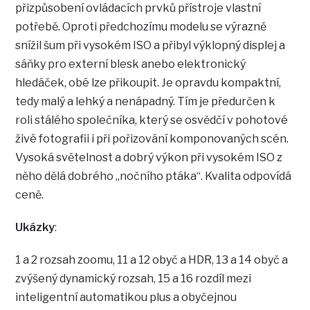
přizpůsobení ovládacích prvků přístroje vlastní
potřebě. Oproti předchozímu modelu se výrazně
snížil šum při vysokém ISO a přibyl výklopný displej a
sáňky pro externí blesk anebo elektronický
hledáček, obé lze přikoupit. Je opravdu kompaktní,
tedy malý a lehký a nenápadný. Tím je předurčen k
roli stálého společníka, který se osvědčí v pohotové
živé fotografii i při pořizování komponovaných scén.
Vysoká světelnost a dobrý výkon při vysokém ISO z
něho dělá dobrého „nočního ptáka“. Kvalita odpovídá
ceně.
Ukázky
:
1 a 2 rozsah zoomu, 11 a 12 obyč a HDR, 13 a 14 obyč a
zvýšený dynamický rozsah, 15 a 16 rozdíl mezi
inteligentní automatikou plus a obyčejnou