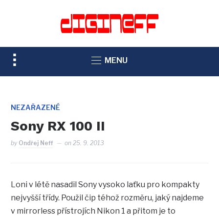
TOGGLE
MENU
SIDEBAR
&
NAVIGATION
NEZAŘAZENÉ
Sony RX 100 II
by
Ondřej Neff
on
25. 9. 2013
Loni v létě nasadil Sony vysoko laťku pro kompakty
nejvyšší třídy. Použil čip téhož rozměru, jaký najdeme
v mirrorless přístrojích Nikon 1 a přitom je to