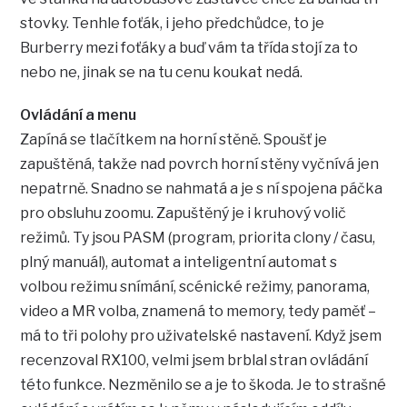
stovky. Tenhle foťák, i jeho předchůdce, to je
Burberry mezi foťáky a buď vám ta třída stojí za to
nebo ne, jinak se na tu cenu koukat nedá.
Ovládání a menu
Zapíná se tlačítkem na horní stěně. Spoušť je
zapuštěná, takže nad povrch horní stěny vyčnívá jen
nepatrně. Snadno se nahmatá a je s ní spojena páčka
pro obsluhu zoomu. Zapuštěný je i kruhový volič
režimů. Ty jsou PASM (program, priorita clony / času,
plný manuál), automat a inteligentní automat s
volbou režimu snímání, scénické režimy, panorama,
video a MR volba, znamená to memory, tedy paměť –
má to tři polohy pro uživatelské nastavení. Když jsem
recenzoval RX100, velmi jsem brblal stran ovládání
této funkce. Nezměnilo se a je to škoda. Je to strašné