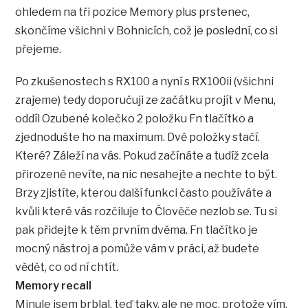
ohledem na tři pozice Memory plus prstenec,
skončíme všichni v Bohnicích, což je poslední, co si
přejeme.
Po zkušenostech s RX100 a nyní s RX100ii (všichni
zrajeme) tedy doporučuji ze začátku projít v Menu,
oddíl Ozubené kolečko 2 položku Fn tlačítko a
zjednodušte ho na maximum. Dvě položky stačí.
Které? Záleží na vás. Pokud začínáte a tudíž zcela
přirozeně nevíte, na nic nesahejte a nechte to být.
Brzy zjistíte, kterou další funkci často používáte a
kvůli které vás rozčiluje to Člověče nezlob se. Tu si
pak přidejte k těm prvním dvěma. Fn tlačítko je
mocný nástroj a pomůže vám v práci, až budete
vědět, co od ní chtít.
Memory recall
Minule jsem brblal, teď taky, ale ne moc, protože vím,