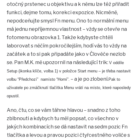
otočný prstenec u objektivu a k němu lze též přiřadit
funkci, dejme tomu, korekci expozice. Nicméně,
nepodceňujte smysl Fn menu. Ono to normální menu
má jednu nepříjemnou vlastnost – vždy se otevře na
fotomenu obrazovka 1. Takže kdybyste chtěli
laborovat s něčím pokročilejším, hodí vás to vždy na
začátek a to si pak připadáte jako v Člověče nezlob
se. Pan M.K. mě upozornil na následující trik:
V oddíle
Setup (ikonka klíče, volba 1) v položce Start menu – je třeba nastavit
– a je po zlobení.
volbu “Předchozí” namísto “Horní”.
Pak to
uživatele po zmáčknutí tlačítka Menu vrátí na místo, které naposledy
opustil.
Ano, čtu, co se vám táhne hlavou – snadno z toho
zblbnouti a kdybych tu měl popsat, co všechno v
jakých kombinacích se dá nastavit na sedm pozic Fn
tlačítka a levou a pravou pozici čtyřcestného voliče s