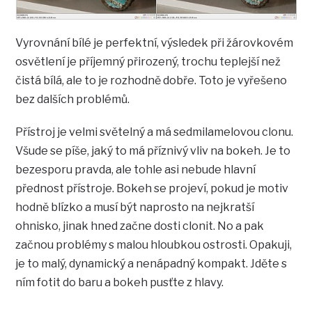
Vyrovnání bílé je perfektní, výsledek při žárovkovém
osvětlení je příjemný přirozený, trochu teplejší než
čistá bílá, ale to je rozhodně dobře. Toto je vyřešeno
bez dalších problémů.
Přístroj je velmi světelný a má sedmilamelovou clonu.
Všude se píše, jaký to má příznivý vliv na bokeh. Je to
bezesporu pravda, ale tohle asi nebude hlavní
přednost přístroje. Bokeh se projeví, pokud je motiv
hodně blízko a musí být naprosto na nejkratší
ohnisko, jinak hned začne dosti clonit. No a pak
začnou problémy s malou hloubkou ostrosti. Opakuji,
je to malý, dynamický a nenápadný kompakt. Jděte s
ním fotit do baru a bokeh pusťte z hlavy.