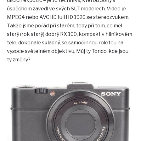
dílčích expozic – je to technika, kterou Sony s
úspěchem zavedl ve svých SLT modelech. Video je
MPEG4 nebo AVCHD full HD 1920 se stereozvukem.
Takže jsme pořád při starém, tedy při tom, co měl
starý (rok starý) dobrý RX 100, kompakt v hliníkovém
těle, dokonale skladný, se samočinnou roletou na
vysoce světelném objektivu. Můj ty Tondo, kde jsou
ty změny?