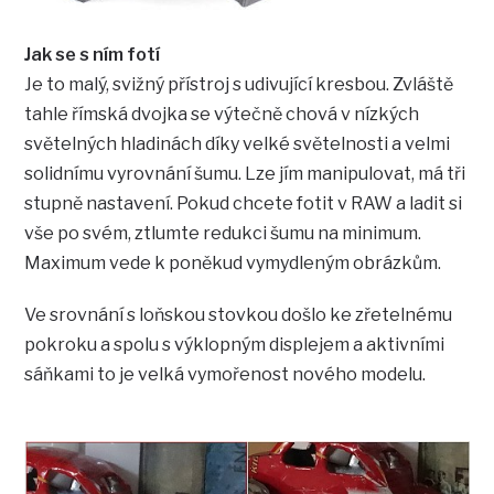
Jak se s ním fotí
Je to malý, svižný přístroj s udivující kresbou. Zvláště
tahle římská dvojka se výtečně chová v nízkých
světelných hladinách díky velké světelnosti a velmi
solidnímu vyrovnání šumu. Lze jím manipulovat, má tři
stupně nastavení. Pokud chcete fotit v RAW a ladit si
vše po svém, ztlumte redukci šumu na minimum.
Maximum vede k poněkud vymydleným obrázkům.
Ve srovnání s loňskou stovkou došlo ke zřetelnému
pokroku a spolu s výklopným displejem a aktivními
sáňkami to je velká vymořenost nového modelu.