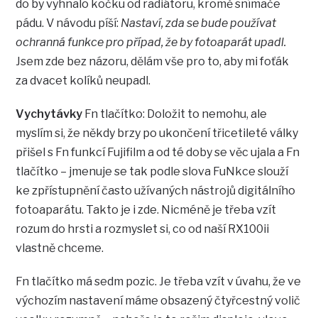
do by vyhnalo kočku od radiátoru, kromě snímače
pádu. V návodu píší:
Nastaví, zda se bude používat
ochranná funkce pro případ, že by fotoaparát upadl.
Jsem zde bez názoru, dělám vše pro to, aby mi foťák
za dvacet kolíků neupadl.
Vychytávky
Fn tlačítko: Doložit to nemohu, ale
myslím si, že někdy brzy po ukončení třicetileté války
přišel s Fn funkcí Fujifilm a od té doby se věc ujala a Fn
tlačítko – jmenuje se tak podle slova FuNkce slouží
ke zpřístupnění často užívaných nástrojů digitálního
fotoaparátu. Takto je i zde. Nicméně je třeba vzít
rozum do hrsti a rozmyslet si, co od naší RX100ii
vlastně chceme.
Fn tlačítko má sedm pozic. Je třeba vzít v úvahu, že ve
výchozím nastavení máme obsazený čtyřcestný volič