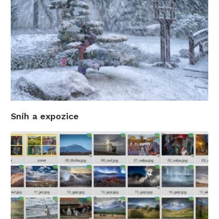
Sníh a expozice