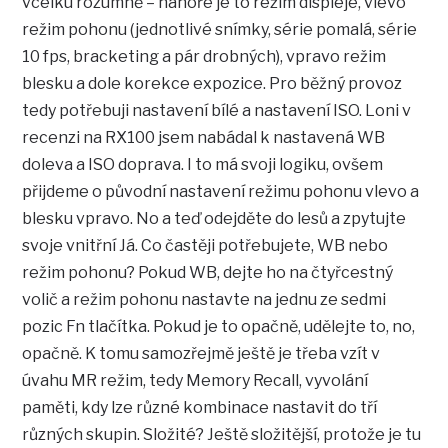
vcelku rozumně – nahoře je to režim displeje, vlevo
režim pohonu (jednotlivé snímky, série pomalá, série
10 fps, bracketing a pár drobných), vpravo režim
blesku a dole korekce expozice. Pro běžný provoz
tedy potřebuji nastavení bílé a nastavení ISO. Loni v
recenzi na RX100 jsem nabádal k nastavená WB
doleva a ISO doprava. I to má svoji logiku, ovšem
přijdeme o původní nastavení režimu pohonu vlevo a
blesku vpravo. No a teď odejděte do lesů a zpytujte
svoje vnitřní Já. Co častěji potřebujete, WB nebo
režim pohonu? Pokud WB, dejte ho na čtyřcestný
volič a režim pohonu nastavte na jednu ze sedmi
pozic Fn tlačítka. Pokud je to opačně, udělejte to, no,
opačně. K tomu samozřejmě ještě je třeba vzít v
úvahu MR režim, tedy Memory Recall, vyvolání
paměti, kdy lze různé kombinace nastavit do tří
různých skupin. Složité? Ještě složitější, protože je tu