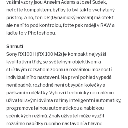
vašimi vzory jsou Anselm Adams a Josef Sudek,
nefoťte kompaktem, byť by to byl takto vychytaný
přístroj. Ano, ten DR (Dynamický Rozsah) má efekt,
ale není to pod kontrolou, foťte pak raději v RAW a
laďte to v Photoshopu.
Shrnutí
Sony RX100 II (RX 100 M2) je kompakt nejvyšší
kvalitativní třídy, se světelným objektivem a
střízlivým rozsahem zoomu a rozsáhlou možností
individuálního nastavení. Na první pohled vypadá
nenápadně, rozhodně není obsypán kolečky a
páčkami a udělátky. Vyhoví i technicky neznalému
uživateli svými dvěma režimy inteligentní automatiky,
programovatelnou automatickou a nabídkou
scénických režimů. Znalý uživatel může využít
rozsáhlé nabídky ručního nastavení a hlavně –