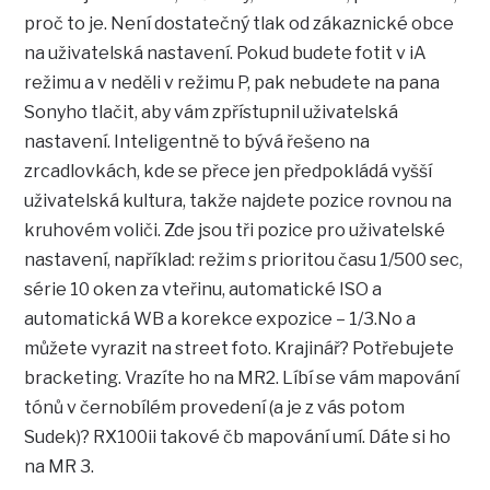
proč to je. Není dostatečný tlak od zákaznické obce
na uživatelská nastavení. Pokud budete fotit v iA
režimu a v neděli v režimu P, pak nebudete na pana
Sonyho tlačit, aby vám zpřístupnil uživatelská
nastavení. Inteligentně to bývá řešeno na
zrcadlovkách, kde se přece jen předpokládá vyšší
uživatelská kultura, takže najdete pozice rovnou na
kruhovém voliči. Zde jsou tři pozice pro uživatelské
nastavení, například: režim s prioritou času 1/500 sec,
série 10 oken za vteřinu, automatické ISO a
automatická WB a korekce expozice – 1/3.No a
můžete vyrazit na street foto. Krajinář? Potřebujete
bracketing. Vrazíte ho na MR2. Líbí se vám mapování
tónů v černobílém provedení (a je z vás potom
Sudek)? RX100ii takové čb mapování umí. Dáte si ho
na MR 3.