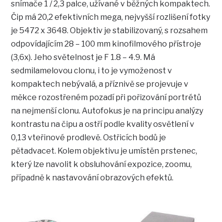
snímače 1 / 2,3 palce, užívané v běžných kompaktech.
Čip má 20,2 efektivních mega, nejvyšší rozlišení fotky
je 5472 x 3648. Objektiv je stabilizovaný, s rozsahem
odpovídajícím 28 – 100 mm kinofilmového přístroje
(3,6x). Jeho světelnost je F 1.8 – 4.9. Má
sedmilamelovou clonu, i to je vymoženost v
kompaktech nebývalá, a příznivě se projevuje v
měkce rozostřeném pozadí při pořizování portrétů
na nejmenší clonu. Autofokus je na principu analýzy
kontrastu na čipu a ostří podle kvality osvětlení v
0,13 vteřinové prodlevě. Ostřicích bodů je
pětadvacet. Kolem objektivu je umístěn prstenec,
který lze navolit k obsluhování expozice, zoomu,
případně k nastavování obrazových efektů.