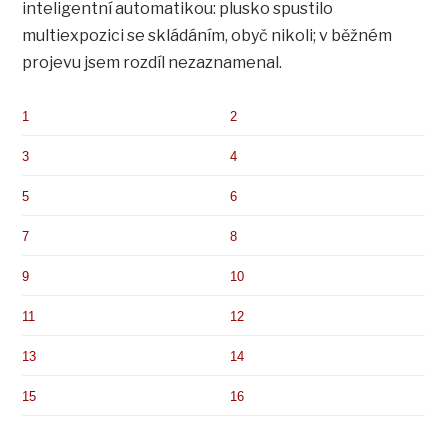
inteligentní automatikou: plusko spustilo
multiexpozici se skládáním, obyč nikoli; v běžném
projevu jsem rozdíl nezaznamenal.
1
2
3
4
5
6
7
8
9
10
11
12
13
14
15
16