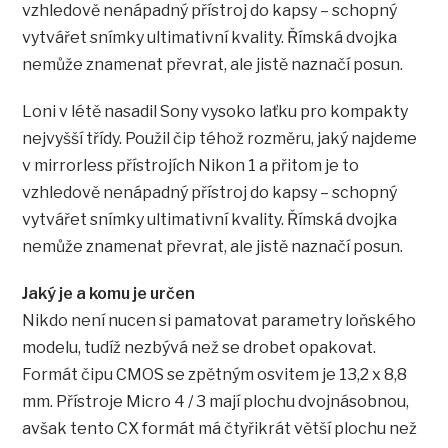
vzhledově nenápadný přístroj do kapsy – schopný
vytvářet snímky ultimativní kvality. Římská dvojka
nemůže znamenat převrat, ale jistě naznačí posun.
Loni v létě nasadil Sony vysoko laťku pro kompakty
nejvyšší třídy. Použil čip téhož rozměru, jaký najdeme
v mirrorless přístrojích Nikon 1 a přitom je to
vzhledově nenápadný přístroj do kapsy – schopný
vytvářet snímky ultimativní kvality. Římská dvojka
nemůže znamenat převrat, ale jistě naznačí posun.
Jaký je a komu je určen
Nikdo není nucen si pamatovat parametry loňského
modelu, tudíž nezbývá než se drobet opakovat.
Formát čipu CMOS se zpětným osvitem je 13,2 x 8,8
mm. Přístroje Micro 4 / 3 mají plochu dvojnásobnou,
avšak tento CX formát má čtyřikrát větší plochu než