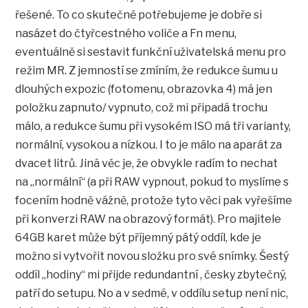
řešené. To co skutečně potřebujeme je dobře si
nasázet do čtyřcestného voliče a Fn menu,
eventuálně si sestavit funkční uživatelská menu pro
režim MR. Z jemností se zmíním, že redukce šumu u
dlouhých expozic (fotomenu, obrazovka 4) má jen
položku zapnuto/ vypnuto, což mi připadá trochu
málo, a redukce šumu při vysokém ISO má tři varianty,
normální, vysokou a nízkou. I to je málo na aparát za
dvacet litrů. Jiná věc je, že obvykle radím to nechat
na „normální“ (a při RAW vypnout, pokud to myslíme s
focením hodně vážně, protože tyto věci pak vyřešíme
při konverzi RAW na obrazový formát). Pro majitele
64GB karet může být příjemný pátý oddíl, kde je
možno si vytvořit novou složku pro své snímky. Šestý
oddíl „hodiny“ mi přijde redundantní , česky zbytečný,
patří do setupu. No a v sedmé, v oddílu setup není nic,