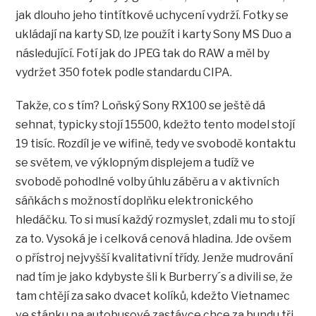
jak dlouho jeho tintítkové uchycení vydrží. Fotky se
ukládají na karty SD, lze použít i karty Sony MS Duo a
následující. Fotí jak do JPEG tak do RAW a měl by
vydržet 350 fotek podle standardu CIPA.
Takže, co s tím? Loňský Sony RX100 se ještě dá
sehnat, typicky stojí 15500, kdežto tento model stojí
19 tisíc. Rozdíl je ve wifině, tedy ve svobodě kontaktu
se světem, ve výklopným displejem a tudíž ve
svobodě pohodlné volby úhlu záběru a v aktivních
sáňkách s možností doplňku elektronického
hledáčku. To si musí každý rozmyslet, zdali mu to stojí
za to. Vysoká je i celková cenová hladina. Jde ovšem
o přístroj nejvyšší kvalitativní třídy. Jenže mudrování
nad tím je jako kdybyste šli k Burberry´s a divili se, že
tam chtějí za sako dvacet kolíků, kdežto Vietnamec
ve stánku na autobusové zastávce chce za bundu tři