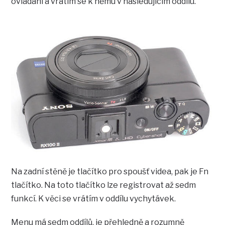
ovládání a vrátím se k němu v následujícím oddílu.
Na zadní stěně je tlačítko pro spoušť videa, pak je Fn
tlačítko. Na toto tlačítko lze registrovat až sedm
funkcí. K věci se vrátím v oddílu vychytávek.
Menu má sedm oddílů, je přehledně a rozumně