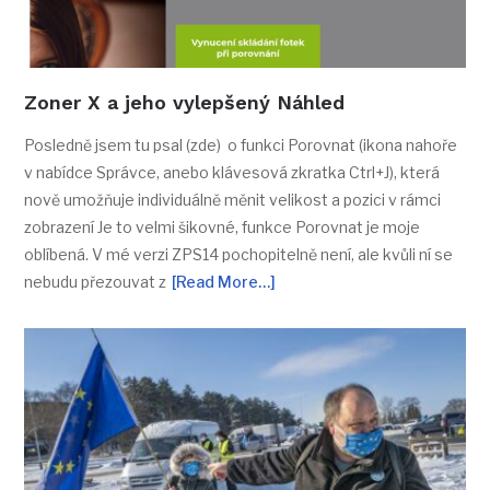
Zoner X a jeho vylepšený Náhled
Posledně jsem tu psal (zde) o funkci Porovnat (ikona nahoře
v nabídce Správce, anebo klávesová zkratka Ctrl+J), která
nově umožňuje individuálně měnit velikost a pozici v rámci
zobrazení Je to velmi šikovné, funkce Porovnat je moje
oblíbená. V mé verzi ZPS14 pochopitelně není, ale kvůli ní se
nebudu přezouvat z
[Read More…]