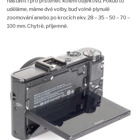
nastavit i pro prstenec kolem objektivu. Pokud to
uděláme, máme dvě volby, buď volné plynulé
zoomování anebo po krocích ekv. 28 – 35 – 50 – 70 –
100 mm. Chytré, příjemné.