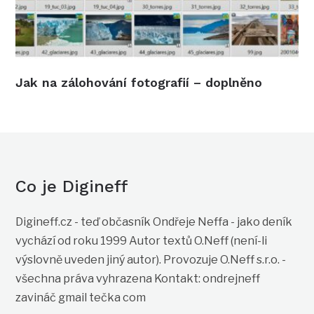
Jak na zálohování fotografií – doplněno
Co je Digineff
Digineff.cz - teď občasník Ondřeje Neffa - jako deník
vychází od roku 1999 Autor textů O.Neff (není-li
výslovně uveden jiný autor). Provozuje O.Neff s.r.o. -
všechna práva vyhrazena Kontakt: ondrejneff
zavináč gmail tečka com