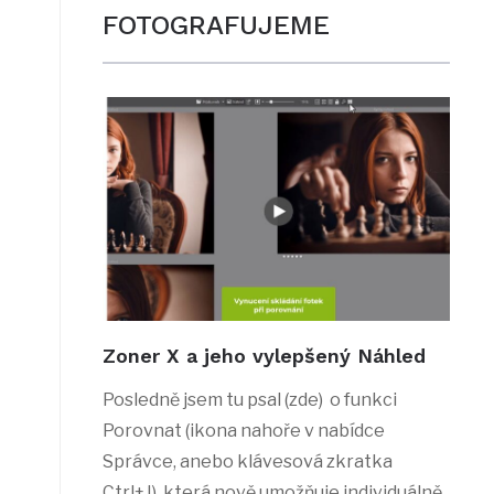
FOTOGRAFUJEME
Zoner X a jeho vylepšený Náhled
Posledně jsem tu psal (zde) o funkci
Porovnat (ikona nahoře v nabídce
Správce, anebo klávesová zkratka
Ctrl+J), která nově umožňuje individuálně