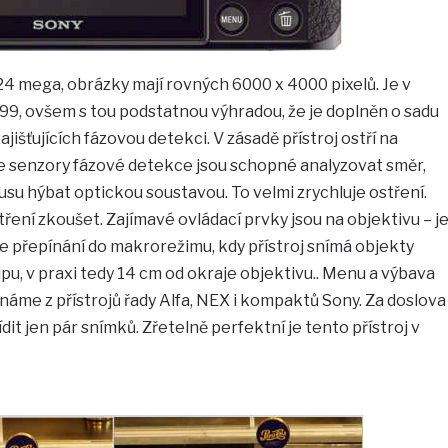
4 mega, obrázky mají rovných 6000 x 4000 pixelů. Je v
99, ovšem s tou podstatnou výhradou, že je doplněn o sadu
ajišťujících fázovou detekci. V zásadě přístroj ostří na
le senzory fázové detekce jsou schopné analyzovat směr,
u hýbat optickou soustavou. To velmi zrychluje ostření.
ření zkoušet. Zajímavé ovládací prvky jsou na objektivu – j
zde přepínání do makrorežimu, kdy přístroj snímá objekty
pu, v praxi tedy 14 cm od okraje objektivu.. Menu a výbava
áme z přístrojů řady Alfa, NEX i kompaktů Sony. Za doslova
it jen pár snímků. Zřetelně perfektní je tento přístroj v