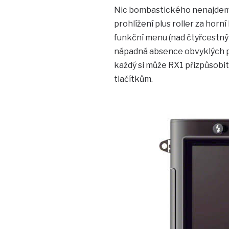
Nic bombastického nenajdeme 
prohlížení plus roller za horn
funkční menu (nad čtyřcestný
nápadná absence obvyklých přím
každý si může RX1 přizpůsobit 
tlačítkům.