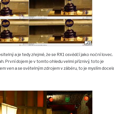
sitelný a je tedy zřejmé, že se RX1 osvědčí jako noční lovec.
ah. První dojem je v tomto ohledu velmi příznivý, toto je
m ven a se světelným zdrojem v záběru, to je myslím docel