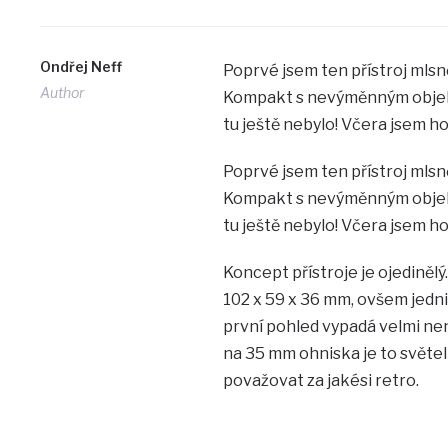
Ondřej Neff
Poprvé jsem ten přístroj mlsně
Author
Kompakt s nevýměnným objekti
tu ještě nebylo! Včera jsem ho
Poprvé jsem ten přístroj mlsně
Kompakt s nevýměnným objekti
tu ještě nebylo! Včera jsem ho
Koncept přístroje je ojediněl
102 x 59 x 36 mm, ovšem jedn
první pohled vypadá velmi ne
na 35 mm ohniska je to světel
považovat za jakési retro.