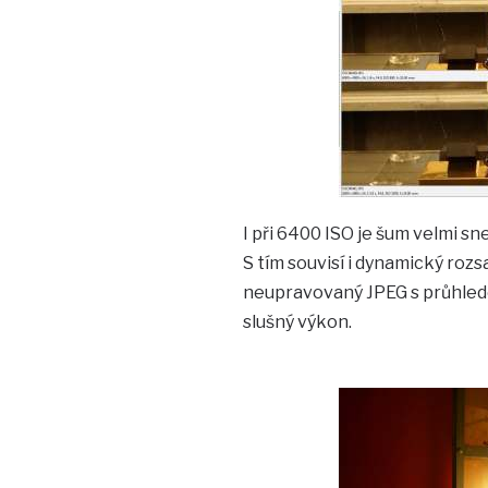
I při 6400 ISO je šum velmi sne
S tím souvisí i dynamický rozs
neupravovaný JPEG s průhlede
slušný výkon.