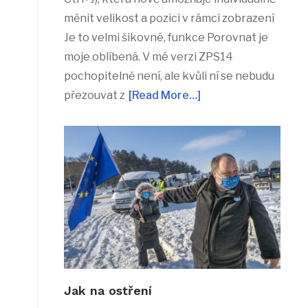
měnit velikost a pozici v rámci zobrazení
Je to velmi šikovné, funkce Porovnat je
moje oblíbená. V mé verzi ZPS14
pochopitelně není, ale kvůli ní se nebudu
přezouvat z
[Read More…]
Jak na ostření