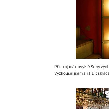
Přístroj má obvyklé Sony vychy
Vyzkoušel jsem si i HDR skládá