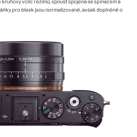
e kruhový volič režimů, spoušť spojená se spínačem a
Sáňky pro blesk jsou normalizované, avšak doplněné o