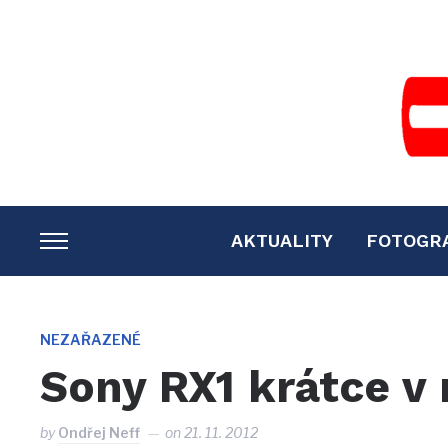
AKTUALITY
FOTOGR
TOGGLE
SIDEBAR
&
NAVIGATION
NEZAŘAZENÉ
Sony RX1 krátce v 
by
Ondřej Neff
on
21. 11. 2012