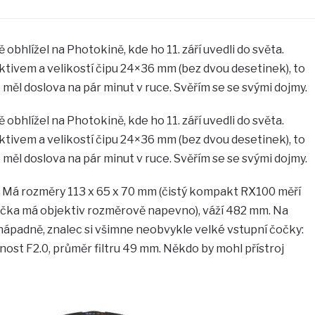
 obhlížel na Photokině, kde ho 11. září uvedli do světa.
vem a velikostí čipu 24×36 mm (bez dvou desetinek), to
 měl doslova na pár minut v ruce. Svěřím se se svými dojmy.
 obhlížel na Photokině, kde ho 11. září uvedli do světa.
vem a velikostí čipu 24×36 mm (bez dvou desetinek), to
 měl doslova na pár minut v ruce. Svěřím se se svými dojmy.
ý. Má rozměry 113 x 65 x 70 mm (čistý kompakt RX100 měří
ička má objektiv rozměrově napevno), váží 482 mm. Na
nápadně, znalec si všimne neobvykle velké vstupní čočky:
nost F2.0, průměr filtru 49 mm. Někdo by mohl přístroj