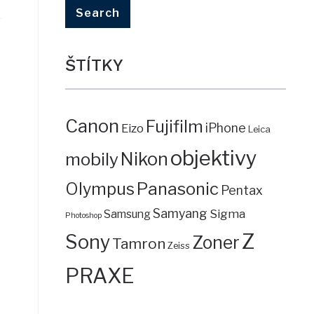
ŠTÍTKY
Canon
Fujifilm
iPhone
Eizo
Leica
objektivy
mobily
Nikon
Panasonic
Olympus
Pentax
Samyang
Sigma
Samsung
Photoshop
Z
Sony
Zoner
Tamron
Zeiss
PRAXE