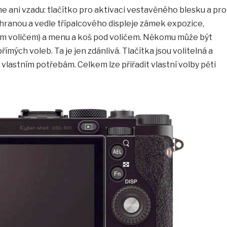
ani vzadu: tlačítko pro aktivaci vestavěného blesku a pro
í hranou a vedle třípalcového displeje zámek expozice,
m voličem) a menu a koš pod voličem. Někomu může být
ých voleb. Ta je jen zdánlivá. Tlačítka jsou volitelná a
vlastním potřebám. Celkem lze přiřadit vlastní volby pěti