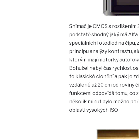
Snímač je CMOS s rozlišením 2
podstatě shodný jaký má Alfa 
speciálních fotodiod na čipu, z
principu analýzy kontrastu, a
kterým mají motorky autofokus
Bohužel nebyl čas rychlost ost
to klasické clonění a pak je 
vzdálené až 20 cm od roviny či
funkcemi odpovídá tomu, co zn
několik minut bylo možno poříd
oblasti vysokých ISO.