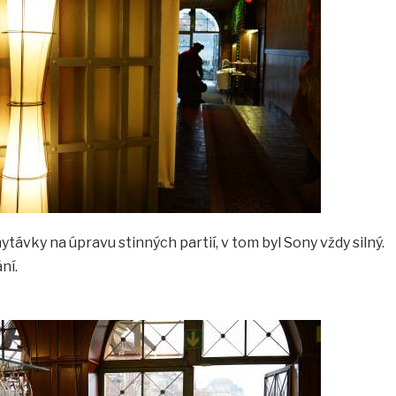
távky na úpravu stinných partií, v tom byl Sony vždy silný.
ní.