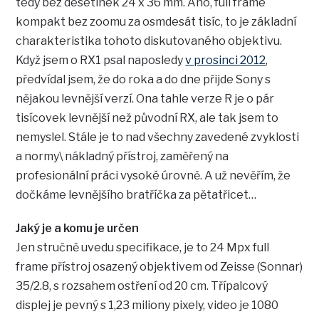
tedy bez desetinek 24 x 36 mm. Ano, full frame
kompakt bez zoomu za osmdesát tisíc, to je základní
charakteristika tohoto diskutovaného objektivu.
Když jsem o RX1 psal naposledy
v prosinci 2012
,
předvídal jsem, že do roka a do dne přijde Sony s
nějakou levnější verzí. Ona tahle verze R je o pár
tisícovek levnější než původní RX, ale tak jsem to
nemyslel. Stále je to nad všechny zavedené zvyklosti
a normy\ nákladný přístroj, zaměřený na
profesionální práci vysoké úrovně. A už nevěřím, že
dočkáme levnějšího bratříčka za pětatřicet…
Jaký je a komu je určen
Jen stručně uvedu specifikace, je to 24 Mpx full
frame přístroj osazený objektivem od Zeisse (Sonnar)
35/2.8, s rozsahem ostření od 20 cm. Třípalcový
displej je pevný s 1,23 miliony pixely, video je 1080