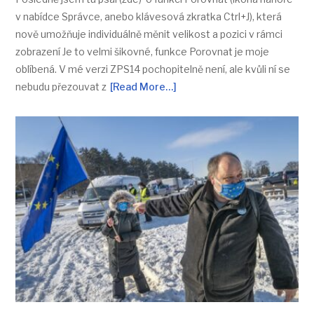
v nabídce Správce, anebo klávesová zkratka Ctrl+J), která
nově umožňuje individuálně měnit velikost a pozici v rámci
zobrazení Je to velmi šikovné, funkce Porovnat je moje
oblíbená. V mé verzi ZPS14 pochopitelně není, ale kvůli ní se
nebudu přezouvat z
[Read More…]