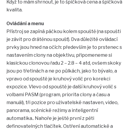
Když to mám shrnout, je to špičková cena a špičková
kvalita.
Ovládání a menu
Přístroj se zapíná páčkou kolem spouště (na spoušti
je závit pro drátěnou spoušť). Dva důležité ovládací
prvky jsou hned na očích: především je to prstenec s
nastavením clony na objektivu, připomeneme si
klasickou clonovou řadu 2 – 2.8 – 4 atd, ovšem skoky
jsou po třetinách a ne po půlkách, jako to bývalo, a
vpravo od spouště je kruhový volič pro korekci
expozice. Vlevo od spouště je další kruhový volič s
volbami PASM (program, priorita clony a času a
manuál), tři pozice pro uživatelské nastaven, video,
panorama, scénické režimy a inteligentní
automatika.. Nahoře je ještě první z pěti
definovatelných tlačítek. Ostření automatické a