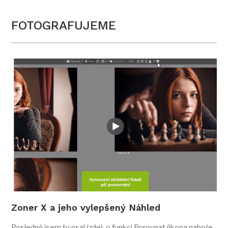
FOTOGRAFUJEME
Zoner X a jeho vylepšený Náhled
Posledně jsem tu psal (zde) o funkci Porovnat (ikona nahoře