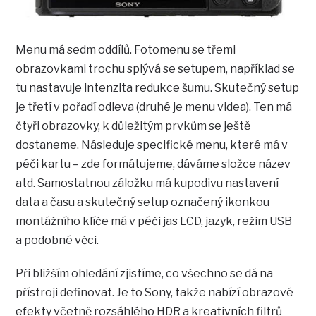
Menu má sedm oddílů. Fotomenu se třemi
obrazovkami trochu splývá se setupem, například se
tu nastavuje intenzita redukce šumu. Skutečný setup
je třetí v pořadí odleva (druhé je menu videa). Ten má
čtyři obrazovky, k důležitým prvkům se ještě
dostaneme. Následuje specifické menu, které má v
péči kartu – zde formátujeme, dáváme složce název
atd. Samostatnou záložku má kupodivu nastavení
data a času a skutečný setup označený ikonkou
montážního klíče má v péči jas LCD, jazyk, režim USB
a podobné věci.
Při bližším ohledání zjistíme, co všechno se dá na
přístroji definovat. Je to Sony, takže nabízí obrazové
efekty včetně rozsáhlého HDR a kreativních filtrů