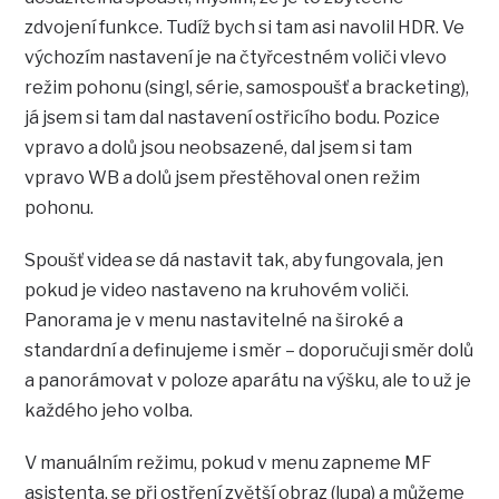
zdvojení funkce. Tudíž bych si tam asi navolil HDR. Ve
výchozím nastavení je na čtyřcestném voliči vlevo
režim pohonu (singl, série, samospoušť a bracketing),
já jsem si tam dal nastavení ostřicího bodu. Pozice
vpravo a dolů jsou neobsazené, dal jsem si tam
vpravo WB a dolů jsem přestěhoval onen režim
pohonu.
Spoušť videa se dá nastavit tak, aby fungovala, jen
pokud je video nastaveno na kruhovém voliči.
Panorama je v menu nastavitelné na široké a
standardní a definujeme i směr – doporučuji směr dolů
a panorámovat v poloze aparátu na výšku, ale to už je
každého jeho volba.
V manuálním režimu, pokud v menu zapneme MF
asistenta, se při ostření zvětší obraz (lupa) a můžeme