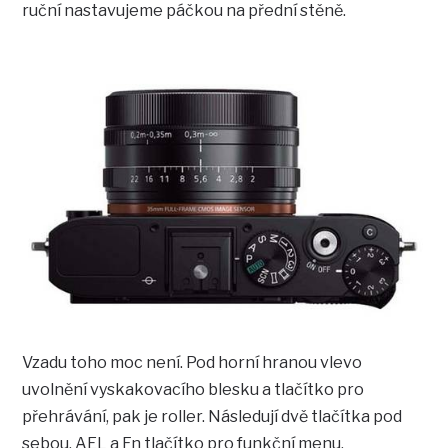
ruční nastavujeme páčkou na přední stěně.
Vzadu toho moc není. Pod horní hranou vlevo
uvolnění vyskakovacího blesku a tlačítko pro
přehrávání, pak je roller. Následují dvě tlačítka pod
sebou, AEL a Fn tlačítko pro funkční menu.