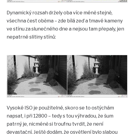
Dynamický rozsah držely oba více méně stejně,
všechna čest oběma – zde bílá zeď a tmavé kameny
ve stínu za slunečného dne a nejsou tam přepaly, jen
nepatrné slitiny stínů:
Vysoké ISO je použitelné, skoro se to ostýchám
napsat, i při 12800 – tedy s tou výhradou, že šum
patrný je, nicméně si troufnu tvrdit, že není
devastační. Ještě dodám, že osvětlení bylo slabou