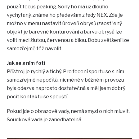
použít focus peaking. Sony ho má už dlouho
vychytaný, známe ho především z řady NEX. Zde je
možno v menu nastavit úroveň obrysů (zaostřený
objekt je barevně konturován) a barvu obrysů lze
volit mezi žlutou, červenou a bílou. Dobu zvětšení lze
samozřejmě též navolit.
Jak se s ním fotí
Přístroj je rychlý a tichý. Pro focení sportu se s ním
samozřejmě nepočítá, nicméně v běžném provozu
byla odezva naprosto dostatečná a měl jsem dobrý
pocit kontaktu se spouští.
Pokud jde o obrazové vady, nemá smysl o nich mluvit.
Soudková vada je zanedbatelná.