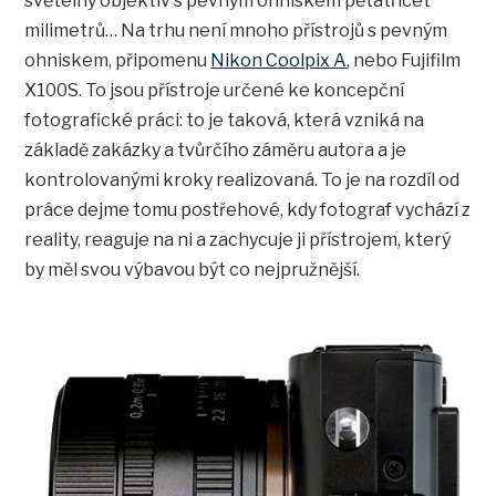
světelný objektiv s pevným ohniskem pětatřicet
milimetrů… Na trhu není mnoho přístrojů s pevným
ohniskem, připomenu
Nikon Coolpix A
, nebo Fujifilm
X100S. To jsou přístroje určené ke koncepční
fotografické práci: to je taková, která vzniká na
základě zakázky a tvůrčího záměru autora a je
kontrolovanými kroky realizovaná. To je na rozdíl od
práce dejme tomu postřehové, kdy fotograf vychází z
reality, reaguje na ni a zachycuje ji přístrojem, který
by měl svou výbavou být co nejpružnější.