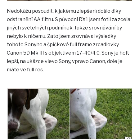
Nedokážu posoudit, k jakému zlepšení došlo díky
odstranění AA filtru. S původní RX1 jsem fotil za zcela
jiných světelných podmínek, takže srovnávání by
nebylo k ničemu. Zato jsem srovnával výsledky
tohoto Sonyho a špičkové full frame zrcadlovky
Canon 5D Mk III s objektivem 17-40/4.0. Sony je holt
lepší, na ukázce vlevo Sony, vpravo Canon, dole je
máte ve full res.