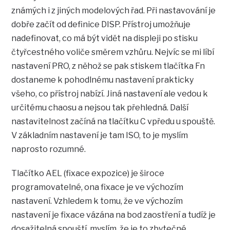
známých i z jiných modelových řad. Při nastavování je
dobře začít od definice DISP. Přístroj umožňuje
nadefinovat, co má být vidět na displeji po stisku
čtyřcestného voliče směrem vzhůru. Nejvíc se mi líbí
nastavení PRO, z něhož se pak stiskem tlačítka Fn
dostaneme k pohodlnému nastavení prakticky
všeho, co přístroj nabízí. Jiná nastavení ale vedou k
určitému chaosu a nejsou tak přehledná. Další
nastavitelnost začíná na tlačítku C vpředu u spouště.
V základním nastavení je tam ISO, to je myslím
naprosto rozumné.
Tlačítko AEL (fixace expozice) je široce
programovatelné, ona fixace je ve výchozím
nastavení. Vzhledem k tomu, že ve výchozím
nastavení je fixace vázána na bod zaostření a tudíž je
dosažitelná spouští, myslím, že je to zbytečné