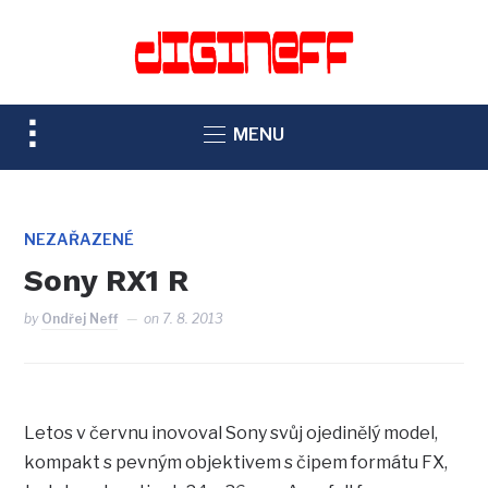
TOGGLE
MENU
SIDEBAR
&
NAVIGATION
NEZAŘAZENÉ
Sony RX1 R
by
Ondřej Neff
on
7. 8. 2013
Letos v červnu inovoval Sony svůj ojedinělý model,
kompakt s pevným objektivem s čipem formátu FX,