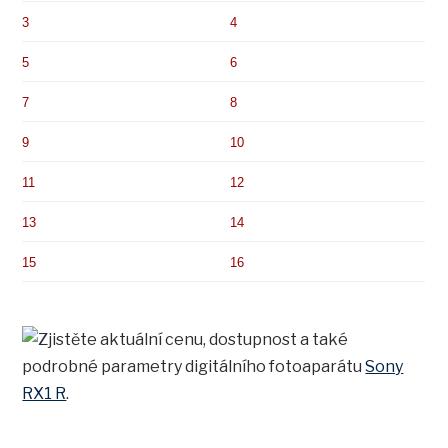
3
4
5
6
7
8
9
10
11
12
13
14
15
16
Zjistěte aktuální cenu, dostupnost a také
podrobné parametry digitálního fotoaparátu
Sony
RX1 R
.