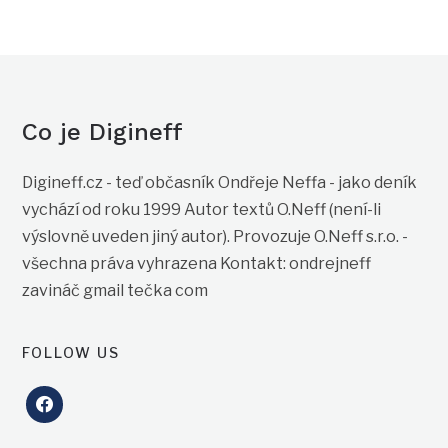
Co je Digineff
Digineff.cz - teď občasník Ondřeje Neffa - jako deník
vychází od roku 1999 Autor textů O.Neff (není-li
výslovně uveden jiný autor). Provozuje O.Neff s.r.o. -
všechna práva vyhrazena Kontakt: ondrejneff
zavináč gmail tečka com
FOLLOW US
facebook