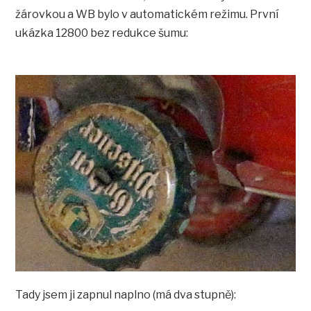
žárovkou a WB bylo v automatickém režimu. První
ukázka 12800 bez redukce šumu:
Tady jsem ji zapnul naplno (má dva stupně):