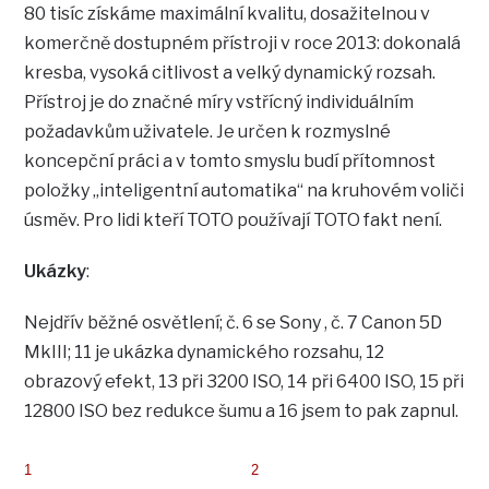
80 tisíc získáme maximální kvalitu, dosažitelnou v
komerčně dostupném přístroji v roce 2013: dokonalá
kresba, vysoká citlivost a velký dynamický rozsah.
Přístroj je do značné míry vstřícný individuálním
požadavkům uživatele. Je určen k rozmyslné
koncepční práci a v tomto smyslu budí přítomnost
položky „inteligentní automatika“ na kruhovém voliči
úsměv. Pro lidi kteří TOTO používají TOTO fakt není.
Ukázky
:
Nejdřív běžné osvětlení; č. 6 se Sony , č. 7 Canon 5D
MkIII; 11 je ukázka dynamického rozsahu, 12
obrazový efekt, 13 při 3200 ISO, 14 při 6400 ISO, 15 při
12800 ISO bez redukce šumu a 16 jsem to pak zapnul.
1
2