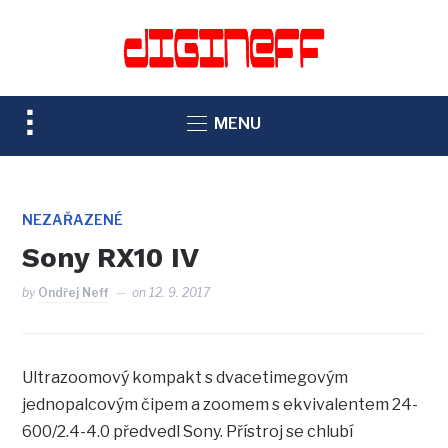
TOGGLE
MENU
SIDEBAR
&
NAVIGATION
NEZAŘAZENÉ
Sony RX10 IV
by
Ondřej Neff
on
12. 9. 2017
Ultrazoomový kompakt s dvacetimegovým
jednopalcovým čipem a zoomem s ekvivalentem 24-
600/2.4-4.0 předvedl Sony. Přístroj se chlubí