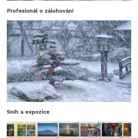
Profesionál o zálohování
Sníh a expozice