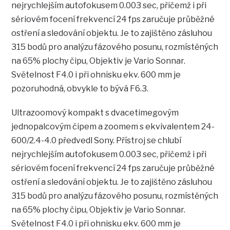
nejrychlejším autofokusem 0.003 sec, přičemž i při
sériovém focení frekvencí 24 fps zaručuje průběžné
ostření a sledování objektu. Je to zajištěno zásluhou
315 bodů pro analýzu fázového posunu, rozmístěných
na 65% plochy čipu, Objektiv je Vario Sonnar.
Světelnost F4.0 i při ohnisku ekv. 600 mm je
pozoruhodná, obvykle to bývá F6.3.
Ultrazoomový kompakt s dvacetimegovým
jednopalcovým čipem a zoomem s ekvivalentem 24-
600/2.4-4.0 předvedl Sony. Přístroj se chlubí
nejrychlejším autofokusem 0.003 sec, přičemž i při
sériovém focení frekvencí 24 fps zaručuje průběžné
ostření a sledování objektu. Je to zajištěno zásluhou
315 bodů pro analýzu fázového posunu, rozmístěných
na 65% plochy čipu, Objektiv je Vario Sonnar.
Světelnost F4.0 i při ohnisku ekv. 600 mm je