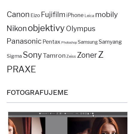
Canon
mobily
Fujifilm
iPhone
Eizo
Leica
objektivy
Nikon
Olympus
Panasonic
Pentax
Samyang
Samsung
Photoshop
Z
Sony
Zoner
Tamron
Sigma
Zeiss
PRAXE
FOTOGRAFUJEME