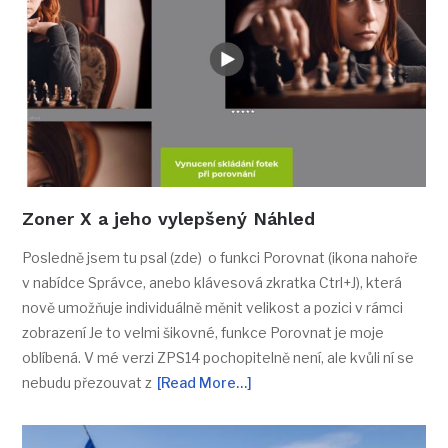
Zoner X a jeho vylepšený Náhled
Posledně jsem tu psal (zde) o funkci Porovnat (ikona nahoře
v nabídce Správce, anebo klávesová zkratka Ctrl+J), která
nově umožňuje individuálně měnit velikost a pozici v rámci
zobrazení Je to velmi šikovné, funkce Porovnat je moje
oblíbená. V mé verzi ZPS14 pochopitelně není, ale kvůli ní se
nebudu přezouvat z
[Read More…]