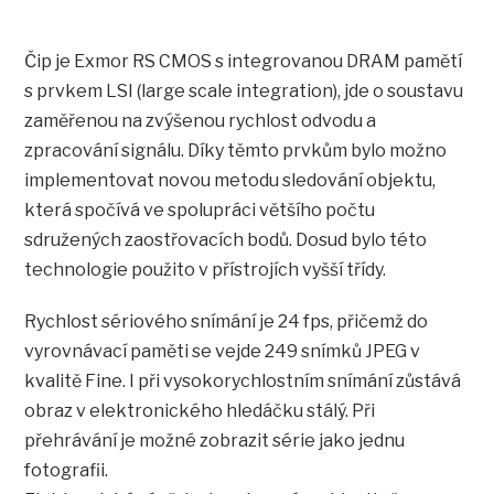
Čip je Exmor RS CMOS s integrovanou DRAM pamětí
s prvkem LSI (large scale integration), jde o soustavu
zaměřenou na zvýšenou rychlost odvodu a
zpracování signálu. Díky těmto prvkům bylo možno
implementovat novou metodu sledování objektu,
která spočívá ve spolupráci většího počtu
sdružených zaostřovacích bodů. Dosud bylo této
technologie použito v přístrojích vyšší třídy.
Rychlost sériového snímání je 24 fps, přičemž do
vyrovnávací paměti se vejde 249 snímků JPEG v
kvalitě Fine. I při vysokorychlostním snímání zůstává
obraz v elektronického hledáčku stálý. Při
přehrávání je možné zobrazit série jako jednu
fotografii.