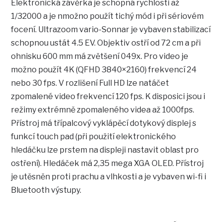
Elektronická závěrka je schopná rychlosti až
1/32000 a je nmožno použít tichý mód i při sériovém
focení. Ultrazoom vario-Sonnar je vybaven stabilizací
schopnou ustát 4.5 EV. Objektiv ostří od 72 cm a při
ohnisku 600 mm má zvětšení 049x. Pro video je
možno použít 4K (QFHD 3840×2160) frekvencí 24
nebo 30 fps. V rozlišení Full HD lze natáčet
zpomalené video frekvencí 120 fps. K disposici jsou i
režimy extrémně zpomaleného videa až 1000fps.
Přístroj má třípalcový vyklápěcí dotykový displej s
funkcí touch pad (při použití elektronického
hledáčku lze prstem na displeji nastavit oblast pro
ostření). Hledáček má 2,35 mega XGA OLED. Přístroj
je utěsněn proti prachu a vlhkosti a je vybaven wi-fi i
Bluetooth výstupy.