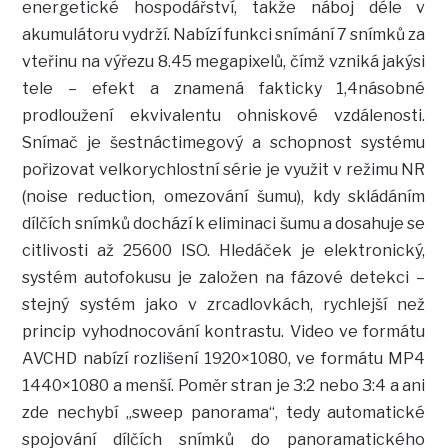
energetické hospodářství, takže náboj déle v
akumulátoru vydrží. Nabízí funkci snímání 7 snímků za
vteřinu na výřezu 8.45 megapixelů, čímž vzniká jakýsi
tele – efekt a znamená fakticky 1,4násobné
prodloužení ekvivalentu ohniskové vzdálenosti.
Snímač je šestnáctimegový a schopnost systému
pořizovat velkorychlostní série je využit v režimu NR
(noise reduction, omezování šumu), kdy skládáním
dílčích snímků dochází k eliminaci šumu a dosahuje se
citlivosti až 25600 ISO. Hledáček je elektronický,
systém autofokusu je založen na fázové detekci –
stejný systém jako v zrcadlovkách, rychlejší než
princip vyhodnocování kontrastu. Video ve formátu
AVCHD nabízí rozlišení 1920×1080, ve formátu MP4
1440×1080 a menší. Poměr stran je 3:2 nebo 3:4 a ani
zde nechybí „sweep panorama“, tedy automatické
spojování dílčích snímků do panoramatického