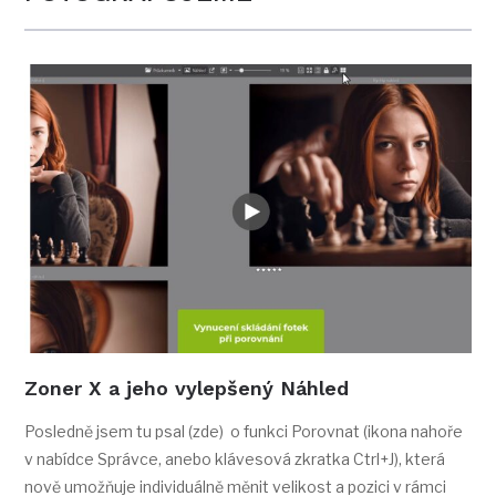
Zoner X a jeho vylepšený Náhled
Posledně jsem tu psal (zde) o funkci Porovnat (ikona nahoře
v nabídce Správce, anebo klávesová zkratka Ctrl+J), která
nově umožňuje individuálně měnit velikost a pozici v rámci