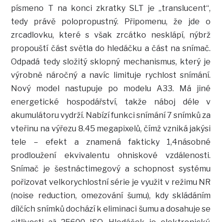
písmeno T na konci zkratky SLT je „translucent“,
tedy právě polopropustný. Připomenu, že jde o
zrcadlovku, které s však zrcátko nesklápí, nýbrž
propouští část světla do hledáčku a část na snímač.
Odpadá tedy složitý sklopný mechanismus, který je
výrobně náročný a navíc limituje rychlost snímání.
Nový model nastupuje po modelu A33. Má jiné
energetické hospodářství, takže náboj déle v
akumulátoru vydrží. Nabízí funkci snímání 7 snímků za
vteřinu na výřezu 8.45 megapixelů, čímž vzniká jakýsi
tele – efekt a znamená fakticky 1,4násobné
prodloužení ekvivalentu ohniskové vzdálenosti.
Snímač je šestnáctimegový a schopnost systému
pořizovat velkorychlostní série je využit v režimu NR
(noise reduction, omezování šumu), kdy skládáním
dílčích snímků dochází k eliminaci šumu a dosahuje se