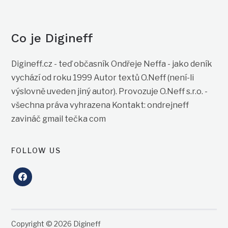
Co je Digineff
Digineff.cz - teď občasník Ondřeje Neffa - jako deník
vychází od roku 1999 Autor textů O.Neff (není-li
výslovně uveden jiný autor). Provozuje O.Neff s.r.o. -
všechna práva vyhrazena Kontakt: ondrejneff
zavináč gmail tečka com
FOLLOW US
facebook
Copyright © 2026 Digineff