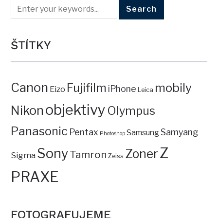
ŠTÍTKY
Canon
mobily
Fujifilm
iPhone
Eizo
Leica
objektivy
Nikon
Olympus
Panasonic
Pentax
Samyang
Samsung
Photoshop
Z
Sony
Zoner
Tamron
Sigma
Zeiss
PRAXE
FOTOGRAFUJEME