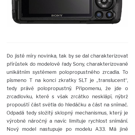
Do jisté míry novinka, tak by se dal charakterizovat
přírůstek do modelové řady Sony, charakterizované
unikátním systémem polopropustného zrcadla. To
písmeno T na konci zkratky SLT je „translucent“,
tedy právě polopropustný. Připomenu, že jde o
zrcadlovku, které s však zrcátko nesklápí, nýbrž
propouští část světla do hledáčku a část na snímač.
Odpadá tedy složitý sklopný mechanismus, který je
výrobně náročný a navíc limituje rychlost snímání.
Nový model nastupuje po modelu A33. Má jiné