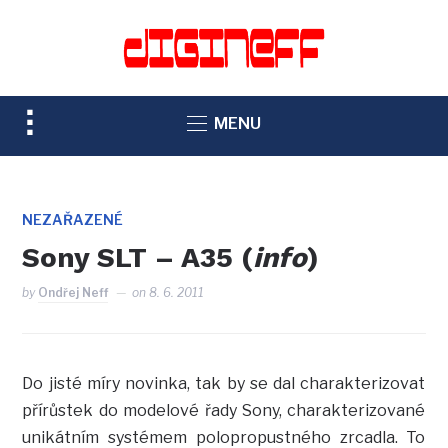
TOGGLE
MENU
SIDEBAR
&
NAVIGATION
NEZAŘAZENÉ
Sony SLT – A35 (
info
)
by
Ondřej Neff
on
8. 6. 2011
Do jisté míry novinka, tak by se dal charakterizovat
přírůstek do modelové řady Sony, charakterizované
unikátním systémem polopropustného zrcadla. To