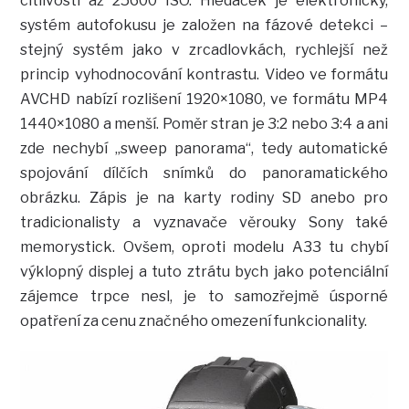
citlivosti až 25600 ISO. Hledáček je elektronický,
systém autofokusu je založen na fázové detekci –
stejný systém jako v zrcadlovkách, rychlejší než
princip vyhodnocování kontrastu. Video ve formátu
AVCHD nabízí rozlišení 1920×1080, ve formátu MP4
1440×1080 a menší. Poměr stran je 3:2 nebo 3:4 a ani
zde nechybí „sweep panorama“, tedy automatické
spojování dílčích snímků do panoramatického
obrázku. Zápis je na karty rodiny SD anebo pro
tradicionalisty a vyznavače věrouky Sony také
memorystick. Ovšem, oproti modelu A33 tu chybí
výklopný displej a tuto ztrátu bych jako potenciální
zájemce trpce nesl, je to samozřejmě úsporné
opatření za cenu značného omezení funkcionality.