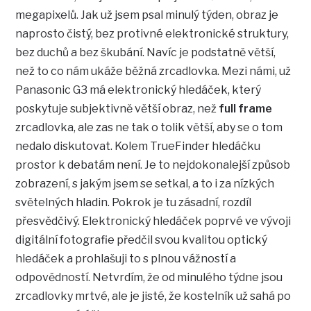
megapixelů. Jak už jsem psal minulý týden, obraz je
naprosto čistý, bez protivné elektronické struktury,
bez duchů a bez škubání. Navíc je podstatně větší,
než to co nám ukáže běžná zrcadlovka. Mezi námi, už
Panasonic G3 má elektronický hledáček, který
poskytuje subjektivně větší obraz, než
full frame
zrcadlovka, ale zas ne tak o tolik větší, aby se o tom
nedalo diskutovat. Kolem TrueFinder hledáčku
prostor k debatám není. Je to nejdokonalejší způsob
zobrazení, s jakým jsem se setkal, a to i za nízkých
světelných hladin. Pokrok je tu zásadní, rozdíl
přesvědčivý. Elektronický hledáček poprvé ve vývoji
digitální fotografie předčil svou kvalitou optický
hledáček a prohlašuji to s plnou vážností a
odpovědností. Netvrdím, že od minulého týdne jsou
zrcadlovky mrtvé, ale je jisté, že kostelník už sahá po