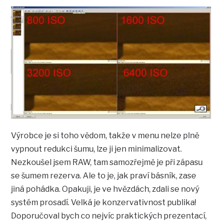
Výrobce je si toho vědom, takže v menu nelze plně
vypnout redukci šumu, lze ji jen minimalizovat.
Nezkoušel jsem RAW, tam samozřejmě je při zápasu
se šumem rezerva. Ale to je, jak praví básník, zase
jiná pohádka. Opakuji, je ve hvězdách, zdali se nový
systém prosadí. Velká je konzervativnost publika!
Doporučoval bych co nejvíc praktických prezentací,