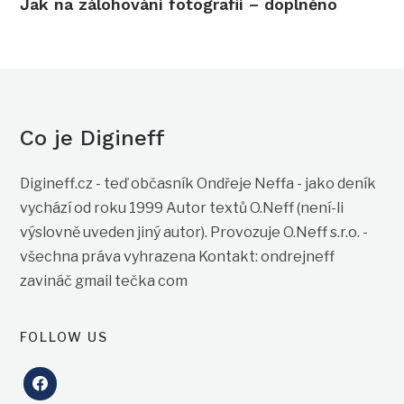
Jak na zálohování fotografií – doplněno
Co je Digineff
Digineff.cz - teď občasník Ondřeje Neffa - jako deník
vychází od roku 1999 Autor textů O.Neff (není-li
výslovně uveden jiný autor). Provozuje O.Neff s.r.o. -
všechna práva vyhrazena Kontakt: ondrejneff
zavináč gmail tečka com
FOLLOW US
facebook