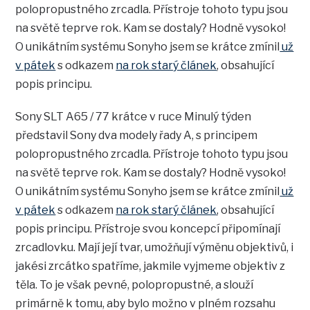
polopropustného zrcadla. Přístroje tohoto typu jsou
na světě teprve rok. Kam se dostaly? Hodně vysoko!
O unikátním systému Sonyho jsem se krátce zmínil
už
v pátek
s odkazem
na rok starý článek
, obsahující
popis principu.
Sony SLT A65 / 77 krátce v ruce Minulý týden
představil Sony dva modely řady A, s principem
polopropustného zrcadla. Přístroje tohoto typu jsou
na světě teprve rok. Kam se dostaly? Hodně vysoko!
O unikátním systému Sonyho jsem se krátce zmínil
už
v pátek
s odkazem
na rok starý článek
, obsahující
popis principu. Přístroje svou koncepcí připomínají
zrcadlovku. Mají její tvar, umožňují výměnu objektivů, i
jakési zrcátko spatříme, jakmile vyjmeme objektiv z
těla. To je však pevné, polopropustné, a slouží
primárně k tomu, aby bylo možno v plném rozsahu