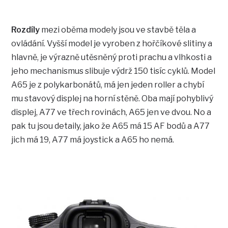
Rozdíly
mezi oběma modely jsou ve stavbě těla a
ovládání. Vyšší model je vyroben z hořčíkové slitiny a
hlavně, je výrazně utěsněný proti prachu a vlhkosti a
jeho mechanismus slibuje výdrž 150 tisíc cyklů. Model
A65 je z polykarbonátů, má jen jeden roller a chybí
mu stavový displej na horní stěně. Oba mají pohyblivý
displej, A77 ve třech rovinách, A65 jen ve dvou. No a
pak tu jsou detaily, jako že A65 má 15 AF bodů a A77
jich má 19, A77 má joystick a A65 ho nemá.