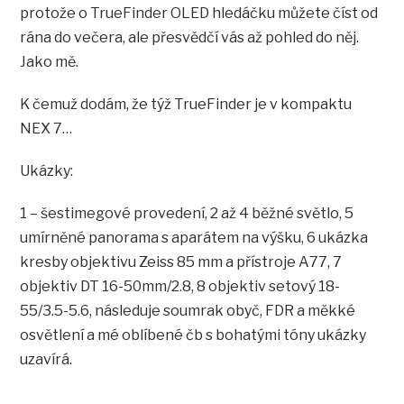
protože o TrueFinder OLED hledáčku můžete číst od
rána do večera, ale přesvědčí vás až pohled do něj.
Jako mě.
K čemuž dodám, že týž TrueFinder je v kompaktu
NEX 7…
Ukázky:
1 – šestimegové provedení, 2 až 4 běžné světlo, 5
umírněné panorama s aparátem na výšku, 6 ukázka
kresby objektivu Zeiss 85 mm a přístroje A77, 7
objektiv DT 16-50mm/2.8, 8 objektiv setový 18-
55/3.5-5.6, následuje soumrak obyč, FDR a měkké
osvětlení a mé oblíbené čb s bohatými tóny ukázky
uzavírá.