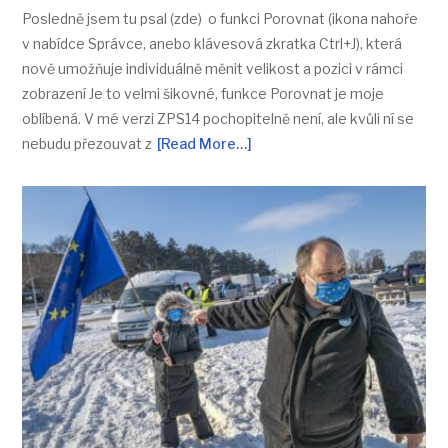
Posledně jsem tu psal (zde) o funkci Porovnat (ikona nahoře
v nabídce Správce, anebo klávesová zkratka Ctrl+J), která
nově umožňuje individuálně měnit velikost a pozici v rámci
zobrazení Je to velmi šikovné, funkce Porovnat je moje
oblíbená. V mé verzi ZPS14 pochopitelně není, ale kvůli ní se
nebudu přezouvat z
[Read More…]