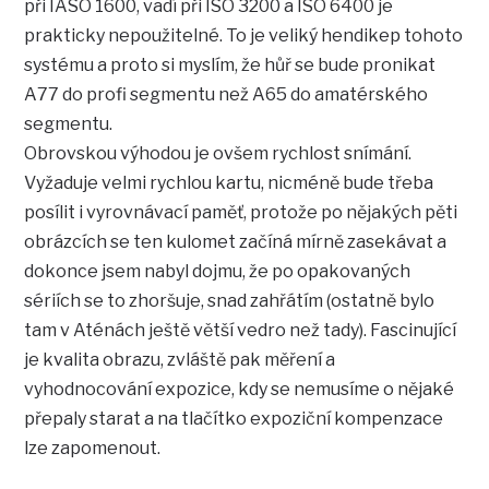
při IASO 1600, vadí při ISO 3200 a ISO 6400 je
prakticky nepoužitelné. To je veliký hendikep tohoto
systému a proto si myslím, že hůř se bude pronikat
A77 do profi segmentu než A65 do amatérského
segmentu.
Obrovskou výhodou je ovšem rychlost snímání.
Vyžaduje velmi rychlou kartu, nicméně bude třeba
posílit i vyrovnávací paměť, protože po nějakých pěti
obrázcích se ten kulomet začíná mírně zasekávat a
dokonce jsem nabyl dojmu, že po opakovaných
sériích se to zhoršuje, snad zahřátím (ostatně bylo
tam v Aténách ještě větší vedro než tady). Fascinující
je kvalita obrazu, zvláště pak měření a
vyhodnocování expozice, kdy se nemusíme o nějaké
přepaly starat a na tlačítko expoziční kompenzace
lze zapomenout.