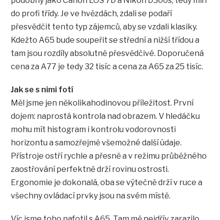
podobný jako Canon EOS 7D a Nikon D300s, tedy míří
do profi třídy. Je ve hvězdách, zdali se podaří
přesvědčit tento typ zájemců, aby se vzdali klasiky.
Kdežto A65 bude soupeřit se střední a nižší třídou a
tam jsou rozdíly absolutně přesvědčivé. Doporučená
cena za A77 je tedy 32 tisíc a cena za A65 za 25 tisíc.
Jak se s nimi fotí
Měl jsme jen několikahodinovou příležitost. První
dojem: naprostá kontrola nad obrazem. V hledáčku
mohu mít histogram i kontrolu vodorovnosti
horizontu a samozřejmě všemožné další údaje.
Přístroje ostří rychle a přesně a v režimu průběžného
zaostřování perfektně drží rovinu ostrosti.
Ergonomie je dokonalá, oba se výtečně drží v ruce a
všechny ovládací prvky jsou na svém místě.
Víc jsme toho nafotil s A65. Tam mě nejdřív zarazilo,