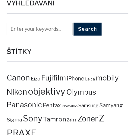
VYHLEDÁVÁNÍ
ŠTÍTKY
Canon
mobily
Fujifilm
iPhone
Eizo
Leica
objektivy
Nikon
Olympus
Panasonic
Pentax
Samyang
Samsung
Photoshop
Z
Sony
Zoner
Tamron
Sigma
Zeiss
PRAXE