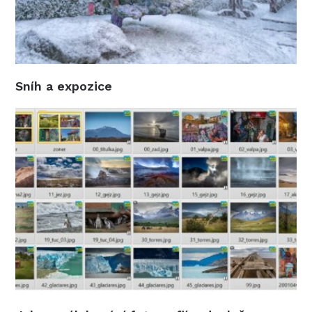
Sníh a expozice