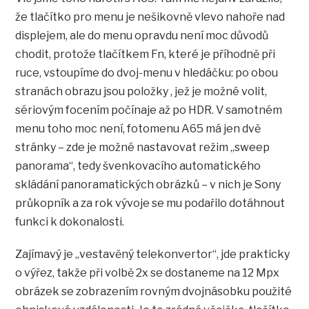
že tlačítko pro menu je nešikovně vlevo nahoře nad
displejem, ale do menu opravdu není moc důvodů
chodit, protože tlačítkem Fn, které je příhodně při
ruce, vstoupíme do dvoj-menu v hledáčku: po obou
stranách obrazu jsou položky , jež je možné volit,
sériovým focením počínaje až po HDR. V samotném
menu toho moc není, fotomenu A65 má jen dvě
stránky – zde je možné nastavovat režim „sweep
panorama“, tedy švenkovacího automatického
skládání panoramatických obrázků – v nich je Sony
průkopník a za rok vývoje se mu podařilo dotáhnout
funkci k dokonalosti.
Zajímavý je „vestavěný telekonvertor“, jde prakticky
o výřez, takže při volbě 2x se dostaneme na 12 Mpx
obrázek se zobrazením rovným dvojnásobku použité