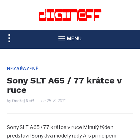
TOGGLE
MENU
SIDEBAR
&
NAVIGATION
NEZAŘAZENÉ
Sony SLT A65 / 77 krátce v
ruce
by
Ondřej Neff
on
28. 8. 2011
Sony SLT A65 / 77 krátce v ruce Minulý týden
představil Sony dva modely řady A, s principem