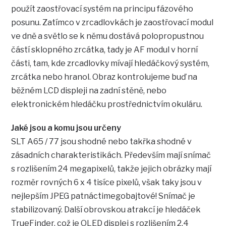
použít zaostřovací systém na principu fázového
posunu. Zatímco v zrcadlovkách je zaostřovací modul
ve dně a světlo se k němu dostává polopropustnou
částí sklopného zrcátka, tady je AF modul v horní
části, tam, kde zrcadlovky mívají hledáčkový systém,
zrcátka nebo hranol. Obraz kontrolujeme buď na
běžném LCD displeji na zadní stěně, nebo
elektronickém hledáčku prostřednictvím okuláru.
Jaké jsou a komu jsou určeny
SLT A65 / 77 jsou shodné nebo takřka shodné v
zásadních charakteristikách. Především mají snímač
s rozlišením 24 megapixelů, takže jejich obrázky mají
rozměr rovných 6 x 4 tisíce pixelů, však taky jsou v
nejlepším JPEG patnáctimegobajtové! Snímač je
stabilizovaný. Další obrovskou atrakcí je hledáček
TrueFinder, což je OLED displej s rozlišením 2,4