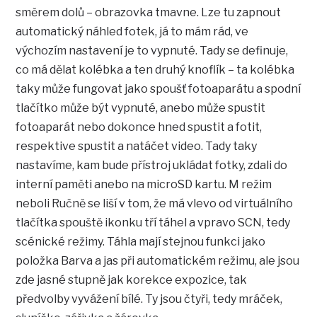
směrem dolů – obrazovka tmavne. Lze tu zapnout
automatický náhled fotek, já to mám rád, ve
výchozím nastavení je to vypnuté. Tady se definuje,
co má dělat kolébka a ten druhý knoflík – ta kolébka
taky může fungovat jako spoušť fotoaparátu a spodní
tlačítko může být vypnuté, anebo může spustit
fotoaparát nebo dokonce hned spustit a fotit,
respektive spustit a natáčet video. Tady taky
nastavíme, kam bude přístroj ukládat fotky, zdali do
interní paměti anebo na microSD kartu. M režim
neboli Ručně se liší v tom, že má vlevo od virtuálního
tlačítka spouště ikonku tří táhel a vpravo SCN, tedy
scénické režimy. Táhla mají stejnou funkci jako
položka Barva a jas při automatickém režimu, ale jsou
zde jasné stupně jak korekce expozice, tak
předvolby vyvážení bílé. Ty jsou čtyři, tedy mráček,