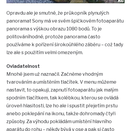
Opravdu ale je smutné, že průkopník plynulých
panoramat Sony má ve svém špičkovém fotoaparátu
panorama s výškou obrazu 1080 bodů. To je
politováníhodné, protože panorama často
používáme k pořízení širokoúhlého záběru – což tady
lze ale s použitím velmi omezeným.
Ovladatelnost
Mnohé jsem už naznačil. Začněme vhodným
tvarováním a umístěním tlačítek. V menu můžeme
nastavit, to opakuji, zapnutí fotoaparátu jak malým
spodním tlačítkem, tak kolébkou, kterou se ovládá
úroveň hlasitosti, lze ho ale i spustit přejetím prstu
anebo poklepání na ikonu, takže dohromady čtyři
způsoby. Za výhodu pokládám umístění hlavního
aparátu do rohu – někdy bývá v ose a pak si často