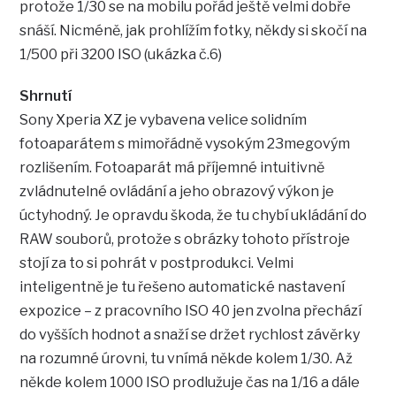
protože 1/30 se na mobilu pořád ještě velmi dobře
snáší. Nicméně, jak prohlížím fotky, někdy si skočí na
1/500 při 3200 ISO (ukázka č.6)
Shrnutí
Sony Xperia XZ je vybavena velice solidním
fotoaparátem s mimořádně vysokým 23megovým
rozlišením. Fotoaparát má příjemné intuitivně
zvládnutelné ovládání a jeho obrazový výkon je
úctyhodný. Je opravdu škoda, že tu chybí ukládání do
RAW souborů, protože s obrázky tohoto přístroje
stojí za to si pohrát v postprodukci. Velmi
inteligentně je tu řešeno automatické nastavení
expozice – z pracovního ISO 40 jen zvolna přechází
do vyšších hodnot a snaží se držet rychlost závěrky
na rozumné úrovni, tu vnímá někde kolem 1/30. Až
někde kolem 1000 ISO prodlužuje čas na 1/16 a dále