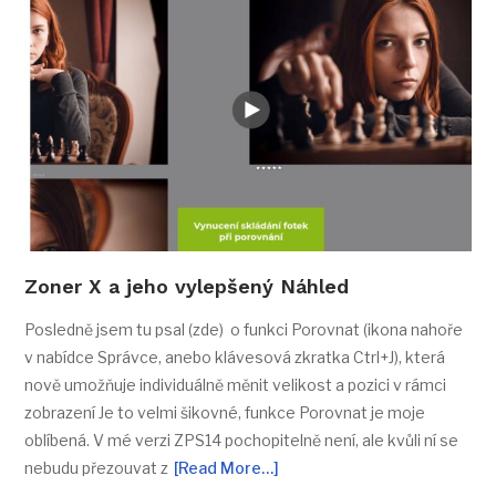
Zoner X a jeho vylepšený Náhled
Posledně jsem tu psal (zde) o funkci Porovnat (ikona nahoře
v nabídce Správce, anebo klávesová zkratka Ctrl+J), která
nově umožňuje individuálně měnit velikost a pozici v rámci
zobrazení Je to velmi šikovné, funkce Porovnat je moje
oblíbená. V mé verzi ZPS14 pochopitelně není, ale kvůli ní se
nebudu přezouvat z
[Read More…]