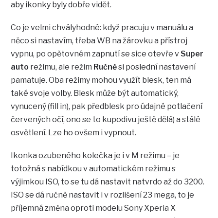
aby ikonky byly dobře vidět.
Co je velmi chvályhodné: když pracuju v manuálu a
něco si nastavím, třeba WB na žárovku a přístroj
vypnu, po opětovném zapnutí se sice otevře v
Super
auto
režimu, ale režim
Ručně
si poslední nastavení
pamatuje. Oba režimy mohou využít blesk, ten má
také svoje volby. Blesk může být automatický,
vynucený (fill in), pak předblesk pro údajné potlačení
červených očí, ono se to kupodivu ještě dělá) a stálé
osvětlení. Lze ho ovšem i vypnout.
Ikonka ozubeného kolečka je i v M režimu – je
totožná s nabídkou v automatickém režimu s
výjimkou ISO, to se tu dá nastavit natvrdo až do 3200.
ISO se dá ručně nastavit i v rozlišení 23 mega, to je
příjemná změna oproti modelu Sony Xperia X