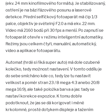
(ekv. 24 mm kinofilmového formátu). Je stabilizovaný,
ostření je na bázi fázového posunu a laserové
detekce. Přední selfíčkový fotoaparát má čip 1/3
palce, objektiv je světelný F2.0 a má ekv. 22 mm.
Video má 2160 bodů při 30 fps a menší. Po zapnutí se
fotoaparát otevře v režimu inteligentní automatiky.
Režimy jsou celkem čtyři, manuální, automatický,
video a aplikace fotoaparátu.
Automat (hrdě si říká super auto) má dole ozubené
kolečko, tedy možnost nastavení. V tomto oddílu je
do sebe smícháno kde co, tedy lze tu nastavit
velikost a poměr stran 23 / 8 mega 4:3 anebo 20/8
mega 16:9), ale také položka barva a jas: tady se
nastaví korekce expozice. K tomu dobře
podotknout, že jas se dá korigovat i méně
krkolomně, prostě dotykem displeje a tažením