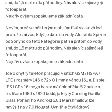
smí, do 1,5 metru do půl hodiny. Nás ale víc zajímá její
fotoaparát.
Nejdřív ovšem zopakujeme základní data.
Nevím, proč se některým mobilům říká vlajková loď,
protože zařvou, když je dáte do vody. Ale tahle Xperia
od Sonyho do této kategorie patří a přitom do vody
smí, do 1,5 metru do půl hodiny. Nás ale víc zajímá její
fotoaparát.
Nejdřív ovšem zopakujeme základní data.
Jde o chytrý telefon pracující v sítích GSM / HSPA /
LTE s rozměry 146 x 72 x 8,1 mm a váhou 161 g. Displej
IPS LCD s 16 mega barev má úhlopříčku 5.2 palce a
rozlišení 1080 x 1920 bodů, je krytý Corning Gorilla
Glass. Pohání ho Android 6.0.1 Marshmallow, lze
navýšit na v 7.0 Nougat. Uvnitř je čtyřjádrový