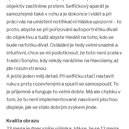
objektiv zastíníme prstem. Selfíčkový aparát je
samozřejmě také v rohu a je dokonce i vidět a při
práci vás na umístění notifikační hláška upozorní – to
proto, abyste se při pořizování autoportrétku dívali
do objektivu a tudíž abyste hleděli na toho, kdo se
bude na fotku dívat. Ovládání je tedy velmi snadné a
intuitivní, chce se mi podotknout, že toto není zcela v
tradici Sonyho, kdy někdy narážíme na hlavolamy, až
jde rozum stranou.
A ještě jeden milý detail. Při selfíčku stačí nastavit
ruku s prsty rozevřenými a spustí se samospoušť. To
je příjemné a funguje to velmi dobře. Má ale chybku v
tom, že tu není implementované nasvícení plochou
displeje, jak se stalo dobrým zvykem jinde.
Kvalita obrazu
23 mega je dnes spíše výjimka, zdá se, že se 12 mega