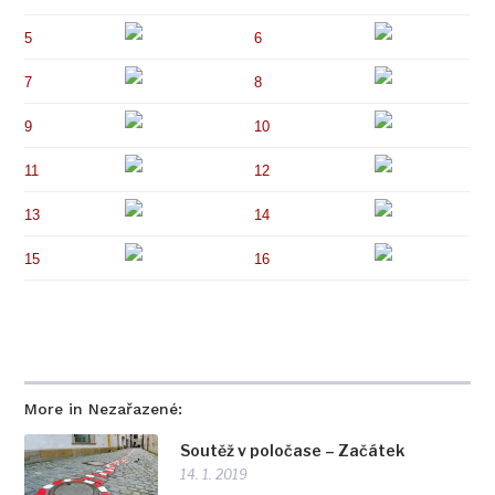
5
6
7
8
9
10
11
12
13
14
15
16
More in Nezařazené:
Soutěž v poločase – Začátek
14. 1. 2019