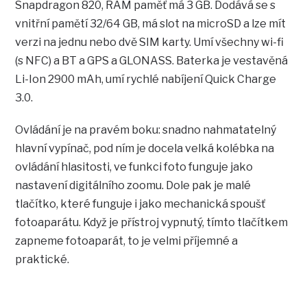
Snapdragon 820, RAM paměť má 3 GB. Dodává se s
vnitřní pamětí 32/64 GB, má slot na microSD a lze mít
verzi na jednu nebo dvě SIM karty. Umí všechny wi-fi
(s NFC) a BT a GPS a GLONASS. Baterka je vestavěná
Li-Ion 2900 mAh, umí rychlé nabíjení Quick Charge
3.0.
Ovládání je na pravém boku: snadno nahmatatelný
hlavní vypínač, pod ním je docela velká kolébka na
ovládání hlasitosti, ve funkci foto funguje jako
nastavení digitálního zoomu. Dole pak je malé
tlačítko, které funguje i jako mechanická spoušť
fotoaparátu. Když je přístroj vypnutý, tímto tlačítkem
zapneme fotoaparát, to je velmi příjemné a
praktické.