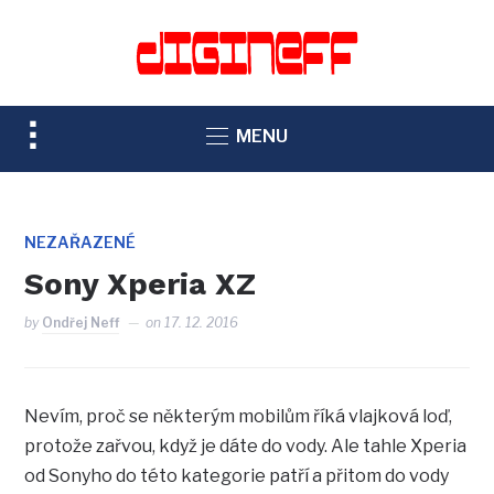
TOGGLE
MENU
SIDEBAR
&
NAVIGATION
NEZAŘAZENÉ
Sony Xperia XZ
by
Ondřej Neff
on
17. 12. 2016
Nevím, proč se některým mobilům říká vlajková loď,
protože zařvou, když je dáte do vody. Ale tahle Xperia
od Sonyho do této kategorie patří a přitom do vody