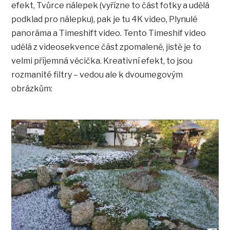
efekt, Tvůrce nálepek (vyřízne to část fotky a udělá
podklad pro nálepku), pak je tu 4K video, Plynulé
panoráma a Timeshift video. Tento Timeshif video
udělá z videosekvence část zpomaleně, jistě je to
velmi příjemná věcička. Kreativní efekt, to jsou
rozmanité filtry – vedou ale k dvoumegovým
obrázkům: