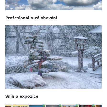
Profesionál o zálohování
Sníh a expozice