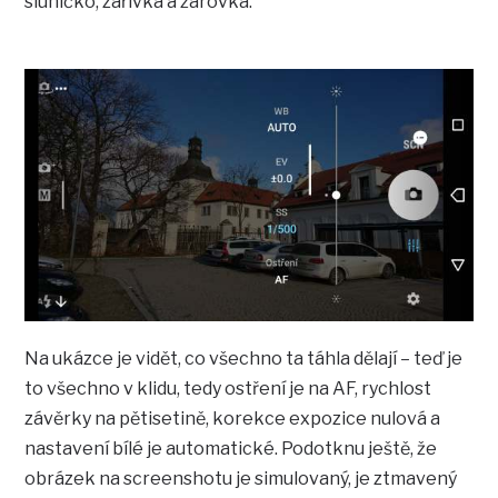
sluníčko, zářivka a žárovka.
Na ukázce je vidět, co všechno ta táhla dělají – teď je
to všechno v klidu, tedy ostření je na AF, rychlost
závěrky na pětisetině, korekce expozice nulová a
nastavení bílé je automatické. Podotknu ještě, že
obrázek na screenshotu je simulovaný, je ztmavený