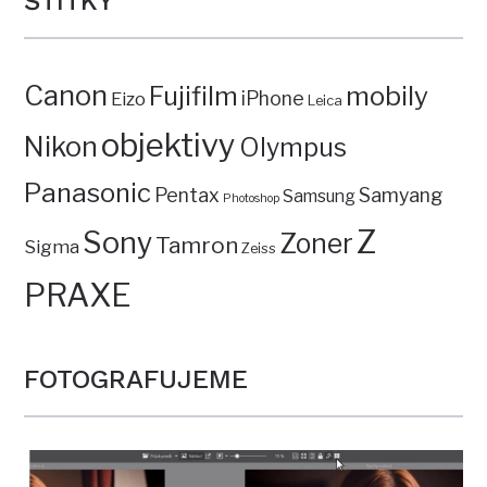
ŠTÍTKY
Canon
mobily
Fujifilm
iPhone
Eizo
Leica
objektivy
Nikon
Olympus
Panasonic
Pentax
Samyang
Samsung
Photoshop
Z
Sony
Zoner
Tamron
Sigma
Zeiss
PRAXE
FOTOGRAFUJEME