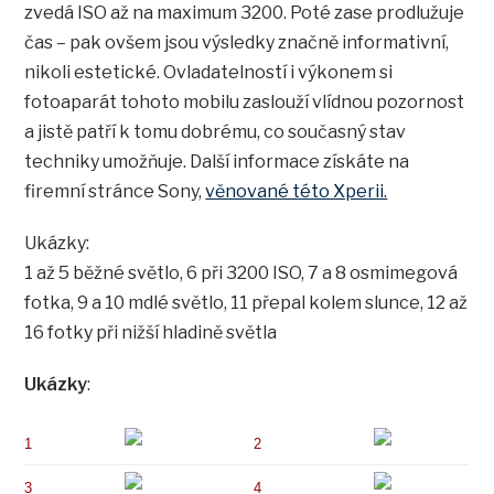
zvedá ISO až na maximum 3200. Poté zase prodlužuje
čas – pak ovšem jsou výsledky značně informativní,
nikoli estetické. Ovladatelností i výkonem si
fotoaparát tohoto mobilu zaslouží vlídnou pozornost
a jistě patří k tomu dobrému, co současný stav
techniky umožňuje. Další informace získáte na
firemní stránce Sony,
věnované této Xperii.
Ukázky:
1 až 5 běžné světlo, 6 při 3200 ISO, 7 a 8 osmimegová
fotka, 9 a 10 mdlé světlo, 11 přepal kolem slunce, 12 až
16 fotky při nižší hladině světla
Ukázky
:
1
2
3
4