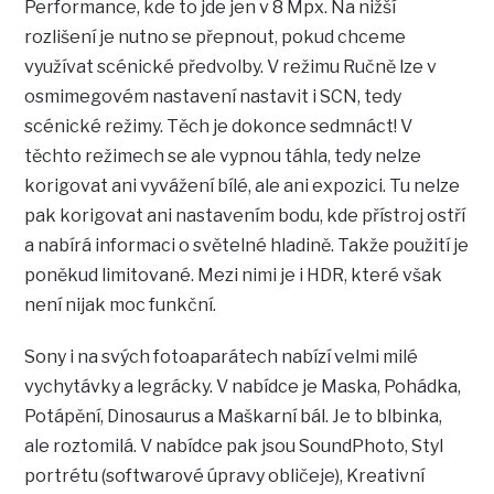
Performance, kde to jde jen v 8 Mpx. Na nižší
rozlišení je nutno se přepnout, pokud chceme
využívat scénické předvolby. V režimu Ručně lze v
osmimegovém nastavení nastavit i SCN, tedy
scénické režimy. Těch je dokonce sedmnáct! V
těchto režimech se ale vypnou táhla, tedy nelze
korigovat ani vyvážení bílé, ale ani expozici. Tu nelze
pak korigovat ani nastavením bodu, kde přístroj ostří
a nabírá informaci o světelné hladině. Takže použití je
poněkud limitované. Mezi nimi je i HDR, které však
není nijak moc funkční.
Sony i na svých fotoaparátech nabízí velmi milé
vychytávky a legrácky. V nabídce je Maska, Pohádka,
Potápění, Dinosaurus a Maškarní bál. Je to blbinka,
ale roztomilá. V nabídce pak jsou SoundPhoto, Styl
portrétu (softwarové úpravy obličeje), Kreativní