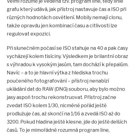
Velmi rozumě je vedena tzv. program line, tedy linie
grafu který udává, jak přístroj nastavuje čas a ISO při
různých hodnotách osvětlení. Mobily nemají clonu,
takže opravdu jen kombinací času a citlivosti lze
regulovat expozici.
Při slunečném počasí se ISO stahuje na 40 a pak časy
vycházejí kolem tisíciny. Výsledkem je brilantní obraz
s výhradou k vysokým jasům, tam dochází k přepalům.
Navíc – a to je hlavní výtka z hlediska trochu
poučeného fotografování – přístroj nenabízí
ukládání dat do RAW (DNG) souboru, aby bylo možno
jasy aspoň trochu rekonstruovat. Přístroj začne
zvedat ISO kolem 1/30, nicméně pořád ještě
prodlužuje čas, až skončí na 1/16 a zvedá ISO až do
3200. Pokud hladina ještě klesne, jde do ještě delších
časů. To je mimořádně rozumná program line,