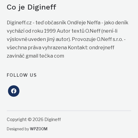
Co je Digineff
Digineff.cz - teď občasník Ondřeje Neffa - jako deník
vychází od roku 1999 Autor textů O.Neff (není-li
výslovně uveden jiný autor). Provozuje O.Neff s.r.o. -
všechna práva vyhrazena Kontakt: ondrejneff
zavináč gmail tečka com
FOLLOW US
facebook
Copyright © 2026 Digineff
Designed by
WPZOOM