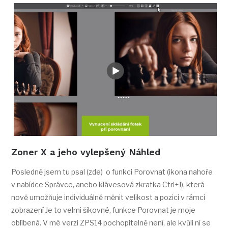
Zoner X a jeho vylepšený Náhled
Posledně jsem tu psal (zde) o funkci Porovnat (ikona nahoře
v nabídce Správce, anebo klávesová zkratka Ctrl+J), která
nově umožňuje individuálně měnit velikost a pozici v rámci
zobrazení Je to velmi šikovné, funkce Porovnat je moje
oblíbená. V mé verzi ZPS14 pochopitelně není, ale kvůli ní se