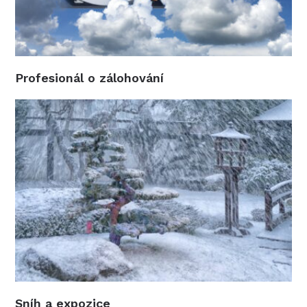
Profesionál o zálohování
Sníh a expozice