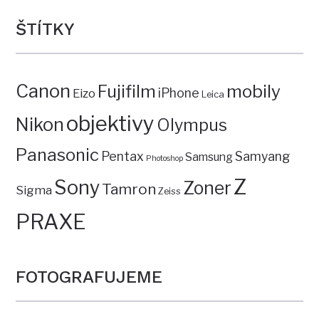
ŠTÍTKY
Canon
mobily
Fujifilm
iPhone
Eizo
Leica
objektivy
Nikon
Olympus
Panasonic
Pentax
Samyang
Samsung
Photoshop
Z
Sony
Zoner
Tamron
Sigma
Zeiss
PRAXE
FOTOGRAFUJEME