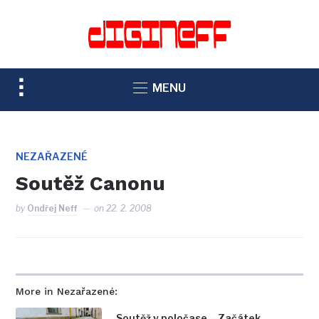
TOGGLE
MENU
SIDEBAR
&
NAVIGATION
NEZAŘAZENÉ
Soutěž Canonu
by
Ondřej Neff
on
22. 2. 2008
More in Nezařazené:
Soutěž v poločase – Začátek