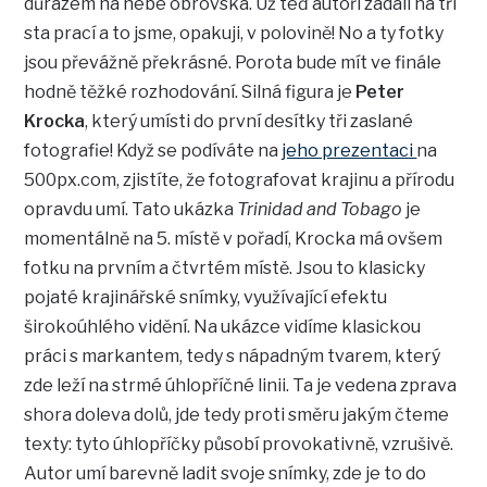
důrazem na nebe obrovská. Už teď autoři zadali na tři
sta prací a to jsme, opakuji, v polovině! No a ty fotky
jsou převážně překrásné. Porota bude mít ve finále
hodně těžké rozhodování. Silná figura je
Peter
Krocka
, který umísti do první desítky tři zaslané
fotografie! Když se podíváte na
jeho prezentaci
na
500px.com, zjistíte, že fotografovat krajinu a přírodu
opravdu umí. Tato ukázka
Trinidad and Tobago
je
momentálně na 5. místě v pořadí, Krocka má ovšem
fotku na prvním a čtvrtém místě. Jsou to klasicky
pojaté krajinářské snímky, využívající efektu
širokoúhlého vidění. Na ukázce vidíme klasickou
práci s markantem, tedy s nápadným tvarem, který
zde leží na strmé úhlopříčné linii. Ta je vedena zprava
shora doleva dolů, jde tedy proti směru jakým čteme
texty: tyto úhlopříčky působí provokativně, vzrušivě.
Autor umí barevně ladit svoje snímky, zde je to do