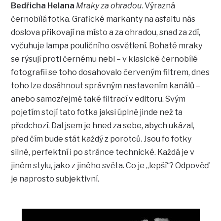
Bedřicha Helana
Mraky za ohradou
. Výrazná
černobílá fotka. Grafické markanty na asfaltu nás
doslova přikovají na místo a za ohradou, snad za zdí,
vyčuhuje lampa pouličního osvětlení. Bohaté mraky
se rýsují proti černému nebi – v klasické černobílé
fotografii se toho dosahovalo červeným filtrem, dnes
toho lze dosáhnout správným nastavením kanálů –
anebo samozřejmě také filtrací v editoru. Svým
pojetím stojí tato fotka jaksi úplně jinde než ta
předchozí. Dal jsem je hned za sebe, abych ukázal,
před čím bude stát každý z porotců. Jsou fo fotky
silné, perfektní i po stránce technické. Každá je v
jiném stylu, jako z jiného světa. Co je „lepší“? Odpověď
je naprosto subjektivní.