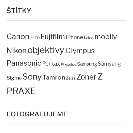
ŠTÍTKY
Canon
mobily
Fujifilm
iPhone
Eizo
Leica
objektivy
Nikon
Olympus
Panasonic
Pentax
Samyang
Samsung
Photoshop
Z
Sony
Zoner
Tamron
Sigma
Zeiss
PRAXE
FOTOGRAFUJEME