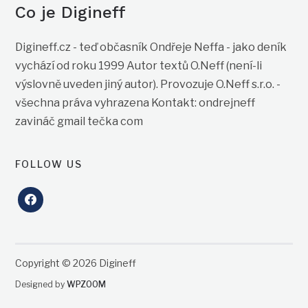
Co je Digineff
Digineff.cz - teď občasník Ondřeje Neffa - jako deník
vychází od roku 1999 Autor textů O.Neff (není-li
výslovně uveden jiný autor). Provozuje O.Neff s.r.o. -
všechna práva vyhrazena Kontakt: ondrejneff
zavináč gmail tečka com
FOLLOW US
facebook
Copyright © 2026 Digineff
Designed by
WPZOOM