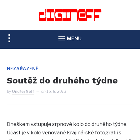
TOGGLE
MENU
SIDEBAR
&
NAVIGATION
NEZAŘAZENÉ
Soutěž do druhého týdne
by
Ondřej Neff
on
16. 8. 2013
Dneškem vstupuje srpnové kolo do druhého týdne.
Účast je v kole věnované krajinářské fotografii s