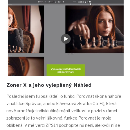
Zoner X a jeho vylepšený Náhled
Posledně jsem tu psal (zde) o funkci Porovnat (ikona nahoře
v nabídce Správce, anebo klávesová zkratka Ctrl+J), která
nově umožňuje individuálně měnit velikost a pozici v rámci
zobrazení Je to velmi šikovné, funkce Porovnat je moje
oblíbená. V mé verzi ZPS14 pochopitelně není, ale kvůli ní se