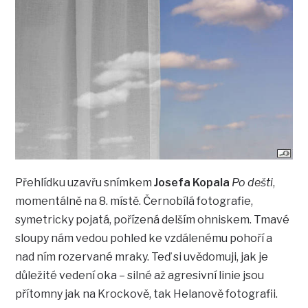
Přehlídku uzavřu snímkem
Josefa Kopala
Po dešti
,
momentálně na 8. místě. Černobílá fotografie,
symetricky pojatá, pořízená delším ohniskem. Tmavé
sloupy nám vedou pohled ke vzdálenému pohoří a
nad ním rozervané mraky. Teď si uvědomuji, jak je
důležité vedení oka – silné až agresivní linie jsou
přítomny jak na Krockově, tak Helanově fotografii.