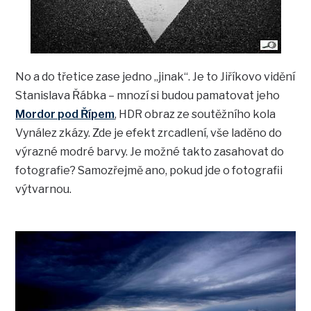
No a do třetice zase jedno „jinak“. Je to Jiříkovo vidění
Stanislava Řábka – mnozí si budou pamatovat jeho
Mordor pod Řípem
, HDR obraz ze soutěžního kola
Vynález zkázy. Zde je efekt zrcadlení, vše laděno do
výrazné modré barvy. Je možné takto zasahovat do
fotografie? Samozřejmě ano, pokud jde o fotografii
výtvarnou.