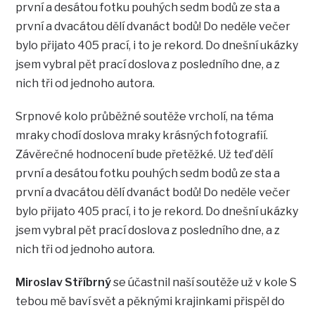
první a desátou fotku pouhých sedm bodů ze sta a
první a dvacátou dělí dvanáct bodů! Do neděle večer
bylo přijato 405 prací, i to je rekord. Do dnešní ukázky
jsem vybral pět prací doslova z posledního dne, a z
nich tři od jednoho autora.
Srpnové kolo průběžné soutěže vrcholí, na téma
mraky chodí doslova mraky krásných fotografií.
Závěrečné hodnocení bude přetěžké. Už teď dělí
první a desátou fotku pouhých sedm bodů ze sta a
první a dvacátou dělí dvanáct bodů! Do neděle večer
bylo přijato 405 prací, i to je rekord. Do dnešní ukázky
jsem vybral pět prací doslova z posledního dne, a z
nich tři od jednoho autora.
Miroslav Stříbrný
se účastnil naší soutěže už v kole S
tebou mě baví svět a pěknými krajinkami přispěl do