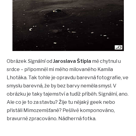
Obrázek
Signální
od
Jaroslava Štípla
mě chytnul u
srdce – připomněl mi mého milovaného Kamila
Lhotáka. Tak tohle je opravdu barevná fotografie, ve
smyslu barevná, že by bez barvy neměla smysl. V
obrázku je taky tajemství a tudíž příběh. Signální, ano.
Ale co je to za stavbu? Žije tu nějaký geek nebo
přistáli Mimozemšťané? Pešlivě komponováno,
bravurně zpracováno. Nádherná fotka.