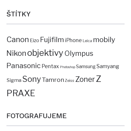
ŠTÍTKY
Canon
mobily
Fujifilm
iPhone
Eizo
Leica
objektivy
Nikon
Olympus
Panasonic
Pentax
Samyang
Samsung
Photoshop
Z
Sony
Zoner
Tamron
Sigma
Zeiss
PRAXE
FOTOGRAFUJEME