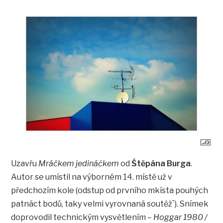
Uzavřu
Mráčkem jedináčkem
od
Štěpána Burga
.
Autor se umístil na výborném 14. místě už v
předchozím kole (odstup od prvního mkísta pouhých
patnáct bodů, taky velmi vyrovnaná soutěž¨). Snímek
doprovodil technickým vysvětlením –
Hoggar 1980 /