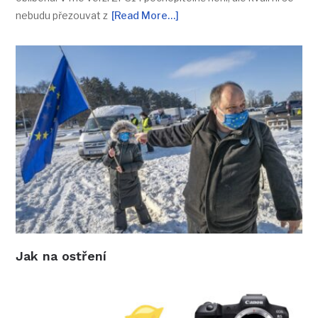
nebudu přezouvat z
[Read More…]
Jak na ostření