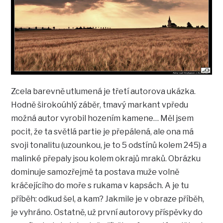
Zcela barevně utlumená je třetí autorova ukázka.
Hodně širokoúhlý záběr, tmavý markant vpředu
možná autor vyrobil hozením kamene… Měl jsem
pocit, že ta světlá partie je přepálená, ale ona má
svoji tonalitu (uzounkou, je to 5 odstínů kolem 245) a
malinké přepaly jsou kolem okrajů mraků. Obrázku
dominuje samozřejmě ta postava muže volně
kráčejícího do moře s rukama v kapsách. A je tu
příběh: odkud šel, a kam? Jakmile je v obraze příběh,
je vyhráno. Ostatně, už první autorovy příspěvky do