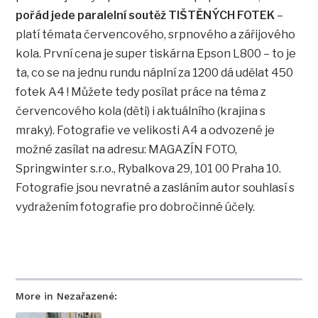
pořád jede paralelní soutěž TIŠTĚNÝCH FOTEK
–
platí témata červencového, srpnového a zářijového
kola. První cena je super tiskárna Epson L800 – to je
ta, co se na jednu rundu náplní za 1200 dá udělat 450
fotek A4 ! Můžete tedy posílat práce na téma z
červencového kola (děti) i aktuálního (krajina s
mraky). Fotografie ve velikosti A4 a odvozené je
možné zasílat na adresu: MAGAZÍN FOTO,
Springwinter s.r.o., Rybalkova 29, 101 00 Praha 10.
Fotografie jsou nevratné a zasláním autor souhlasí s
vydražením fotografie pro dobročinné účely.
More in Nezařazené: