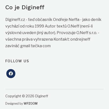
Co je Digineff
Digineff.cz - teď občasník Ondřeje Neffa - jako deník
vychází od roku 1999 Autor textů O.Neff (není-li
výslovně uveden jiný autor). Provozuje O.Neff s.r.o. -
všechna práva vyhrazena Kontakt: ondrejneff
zavináč gmail tečka com
FOLLOW US
facebook
Copyright © 2026 Digineff
Designed by
WPZOOM