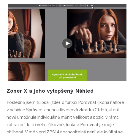
Zoner X a jeho vylepšený Náhled
Posledně jsem tu psal (zde) o funkci Porovnat (ikona nahoře
v nabídce Správce, anebo klávesová zkratka Ctrl+J), která
nově umožňuje individuálně měnit velikost a pozici v rámci
zobrazení Je to velmi šikovné, funkce Porovnat je moje
oblíbená. V mé verzi ZPS14 pochopitelně není, ale kvůli ní se