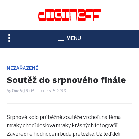
TOGGLE
MENU
SIDEBAR
&
NAVIGATION
NEZAŘAZENÉ
Soutěž do srpnového finále
by
Ondřej Neff
on
25. 8. 2013
Srpnové kolo průběžné soutěže vrcholí, na téma
mraky chodí doslova mraky krásných fotografií.
Závěrečné hodnocení bude přetěžké. Už teď dělí