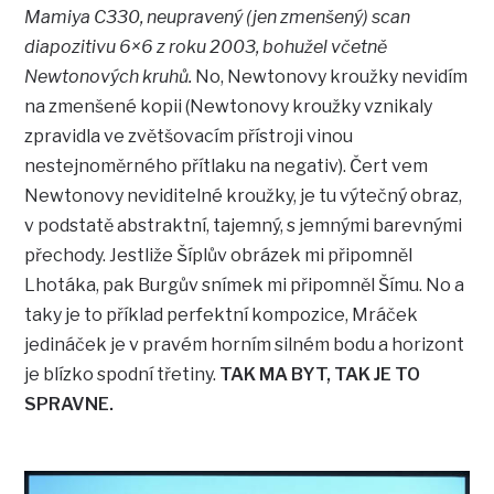
Mamiya C330, neupravený (jen zmenšený) scan
diapozitivu 6×6 z roku 2003, bohužel včetně
Newtonových kruhů.
No, Newtonovy kroužky nevidím
na zmenšené kopii (Newtonovy kroužky vznikaly
zpravidla ve zvětšovacím přístroji vinou
nestejnoměrného přítlaku na negativ). Čert vem
Newtonovy neviditelné kroužky, je tu výtečný obraz,
v podstatě abstraktní, tajemný, s jemnými barevnými
přechody. Jestliže Šíplův obrázek mi připomněl
Lhotáka, pak Burgův snímek mi připomněl Šímu. No a
taky je to příklad perfektní kompozice, Mráček
jedináček je v pravém horním silném bodu a horizont
je blízko spodní třetiny.
TAK MA BYT, TAK JE TO
SPRAVNE.