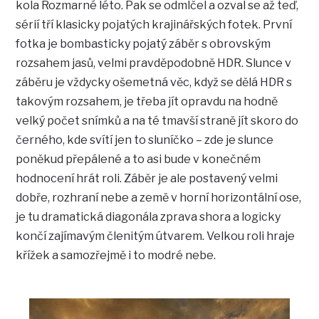
kola Rozmarné léto. Pak se odmlčel a ozval se až teď,
sérií tří klasicky pojatých krajinářských fotek. První
fotka je bombasticky pojatý záběr s obrovským
rozsahem jasů, velmi pravděpodobně HDR. Slunce v
záběru je vždycky ošemetná věc, když se dělá HDR s
takovým rozsahem, je třeba jít opravdu na hodně
velký počet snímků a na té tmavší straně jít skoro do
černého, kde svítí jen to sluníčko – zde je slunce
poněkud přepálené a to asi bude v konečném
hodnocení hrát roli. Záběr je ale postavený velmi
dobře, rozhraní nebe a země v horní horizontální ose,
je tu dramatická diagonála zprava shora a logicky
končí zajímavým členitým útvarem. Velkou roli hraje
křížek a samozřejmě i to modré nebe.