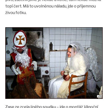
topí čert. Má to uvolněnou náladu, jde o příjemnou
živou fotku.
Zase ze zcela jiného soudku – jde o montáž
Vánoční