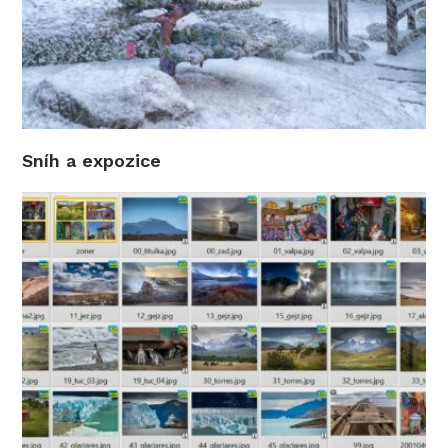
Sníh a expozice