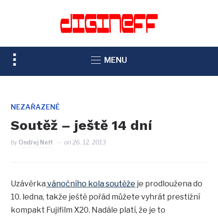
TOGGLE
MENU
SIDEBAR
&
NAVIGATION
NEZAŘAZENÉ
Soutěž – ještě 14 dní
by
Ondřej Neff
on
26. 12. 2013
Uzávěrka
vánočního kola soutěže
je prodloužena do
10. ledna, takže ještě pořád můžete vyhrát prestižní
kompakt Fujifilm X20. Nadále platí, že je to