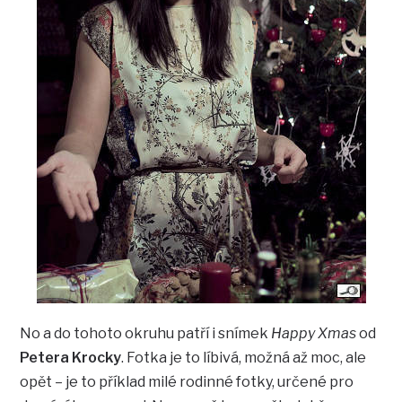
No a do tohoto okruhu patří i snímek
Happy Xmas
od
Petera Krocky
. Fotka je to líbivá, možná až moc, ale
opět – je to příklad milé rodinné fotky, určené pro