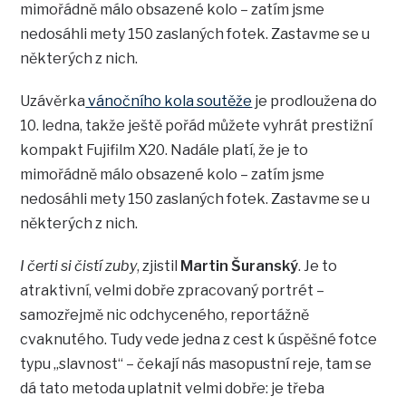
mimořádně málo obsazené kolo – zatím jsme
nedosáhli mety 150 zaslaných fotek. Zastavme se u
některých z nich.
Uzávěrka
vánočního kola soutěže
je prodloužena do
10. ledna, takže ještě pořád můžete vyhrát prestižní
kompakt Fujifilm X20. Nadále platí, že je to
mimořádně málo obsazené kolo – zatím jsme
nedosáhli mety 150 zaslaných fotek. Zastavme se u
některých z nich.
I čerti si čistí zuby
, zjistil
Martin Šuranský
. Je to
atraktivní, velmi dobře zpracovaný portrét –
samozřejmě nic odchyceného, reportážně
cvaknutého. Tudy vede jedna z cest k úspěšné fotce
typu „slavnost“ – čekají nás masopustní reje, tam se
dá tato metoda uplatnit velmi dobře: je třeba