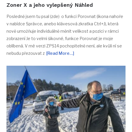
Zoner X a jeho vylepšený Náhled
Posledně jsem tu psal (zde) o funkci Porovnat (ikona nahoře
v nabídce Správce, anebo klávesová zkratka Ctrl+J), která
nově umožňuje individuálně měnit velikost a pozici v rámci
zobrazení Je to velmi šikovné, funkce Porovnat je moje
oblíbená. V mé verzi ZPS14 pochopitelně není, ale kvůli ní se
nebudu přezouvat z
[Read More…]