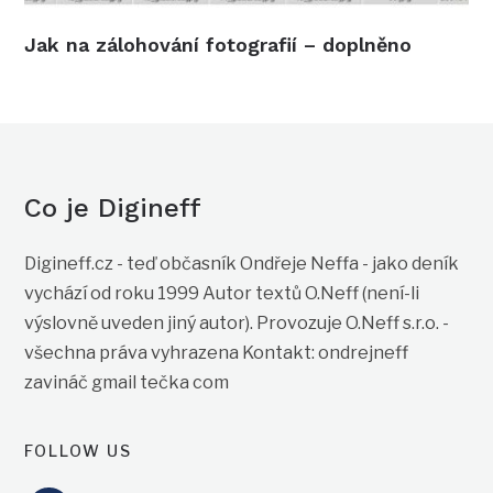
Jak na zálohování fotografií – doplněno
Co je Digineff
Digineff.cz - teď občasník Ondřeje Neffa - jako deník
vychází od roku 1999 Autor textů O.Neff (není-li
výslovně uveden jiný autor). Provozuje O.Neff s.r.o. -
všechna práva vyhrazena Kontakt: ondrejneff
zavináč gmail tečka com
FOLLOW US