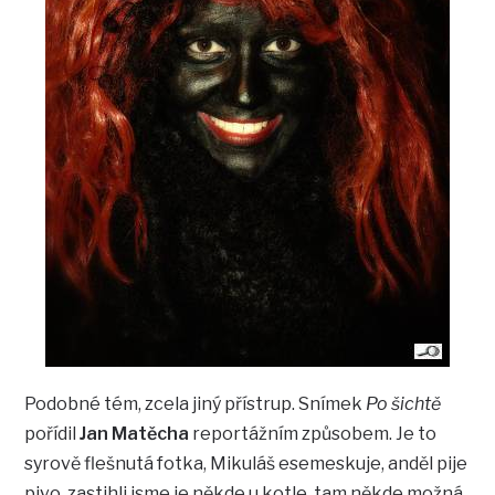
Podobné tém, zcela jiný přístrup. Snímek
Po šichtě
pořídil
Jan Matěcha
reportážním způsobem. Je to
syrově flešnutá fotka, Mikuláš esemeskuje, anděl pije
pivo, zastihli jsme je někde u kotle, tam někde možná