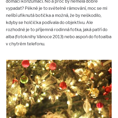
domácí konzumaci. No a proč by neměla dobře
vypadat? Pěkné je to světelné rámování, moc se mi
nelíbí ufiknutá botička a možná, že by neškodilo,
kdyby se holčička podívala do objektivu. Ale
rozhodně je to příjemná rodinná fotka, jaká patří do
alba (fotoknihy Vánoce 2013) nebo aspoň do fotoalba
v chytrém telefonu.