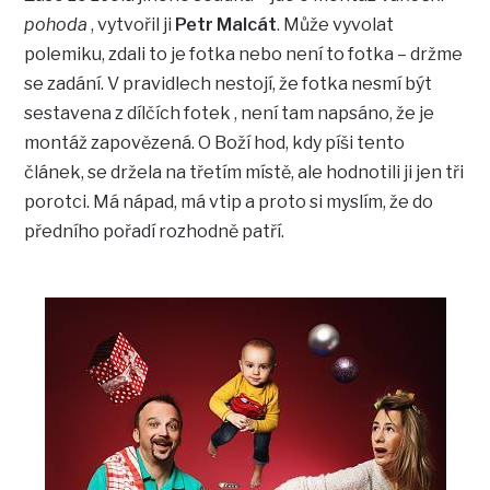
pohoda
, vytvořil ji
Petr Malcát
. Může vyvolat
polemiku, zdali to je fotka nebo není to fotka – držme
se zadání. V pravidlech nestojí, že fotka nesmí být
sestavena z dílčích fotek , není tam napsáno, že je
montáž zapovězená. O Boží hod, kdy píši tento
článek, se držela na třetím místě, ale hodnotili ji jen tři
porotci. Má nápad, má vtip a proto si myslím, že do
předního pořadí rozhodně patří.