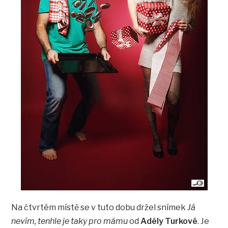
Na čtvrtém místě se v tuto dobu držel snímek
Já
nevím, tenhle je taky pro mámu
od
Adély Turkové
. Je