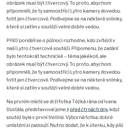
obrázek musí být čtvercový. To proto, abychom
připomněli, že ty samoostřící Lytro kamery dovedou
fotit jen čtvercově. Podívejme se na některé snímky,
které si zatím v soutěži velmi dobře vedou.
Příští pondělí se o půlnoci rozhodne, kdo zvítězil v
naší Lytro čtvercové soutěži. Připomenu, že zadání
bylo tentokrát technické – téma jakékoli, ale
obrázek musí být čtvercový. To proto, abychom
připomněli, že ty samoostřící Lytro kamery dovedou
fotit jen čtvercově. Podívejme se na některé snímky,
které si zatím v soutěži velmi dobře vedou.
Na prvním místě se drží fotka Těžká rána od Ivana
Dostála, představoval jsme ji
před čtrnácti dny
, když
soutěž byla v první třetině. Výborná fotka, dobré
umístění si zaslouží. Nutno dodat, že k úterku, kdy píši