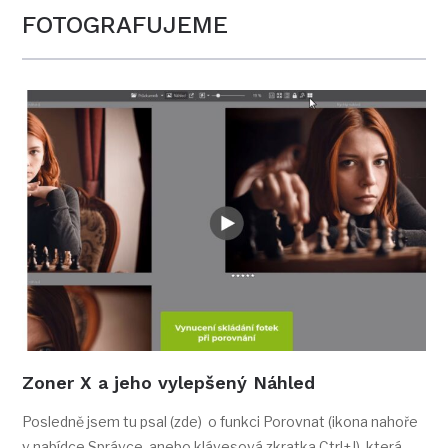
FOTOGRAFUJEME
Zoner X a jeho vylepšený Náhled
Posledně jsem tu psal (zde) o funkci Porovnat (ikona nahoře
v nabídce Správce, anebo klávesová zkratka Ctrl+J), která