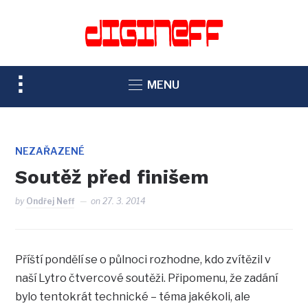
TOGGLE
MENU
SIDEBAR
&
NAVIGATION
NEZAŘAZENÉ
Soutěž před finišem
by
Ondřej Neff
on
27. 3. 2014
Příští pondělí se o půlnoci rozhodne, kdo zvítězil v
naší Lytro čtvercové soutěži. Připomenu, že zadání
bylo tentokrát technické – téma jakékoli, ale