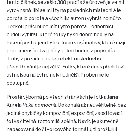
tento článek, se sešlo 388 prací a že úroveň je velmi
vyrovnaná, líbí se mi i ty na posledních místech! Ale
porota je porota a všech iks autorů vyhrát nemůže.
Těžkou práci bude mít Lytro porota – odborníci
budou vybírat, které fotky by se dobře hodily na
focení přístrojem Lytro: tomu sluší motivy, které mají
přinejmenším dva plány, jeden hodně v popředí a
druhý v pozadí , pak ten efekt následného
přeostřování je největší. Fotky, které dnes představí,
asi nejsou na Lytro nejvhodnější. Proberme je
postupně.
Prostě výborná po všech stránkách je fotka
Jana
Kurel
a
Ruka pomocná
. Dokonalá až neuvěřitelně, bez
jediné chybičky kompoziční, expoziční, zaostřovací,
fotka čitelná, roztomilá, sdělná. Navíc je skutečně
napasovaná do čtvercového formátu, ti prožluklí