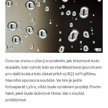
Ozvu se znovu v úterý a oznámím, jak březnové kolo
dopadlo, kdo vyhrál, kdo se stal Měsíčkem (porotcem
pro další kola) a kdo získal přístroj XQ1 od Fujifilmu,
hlavního sponsora soutěže. Ve hře je ještě
fotoaparát Lytro, vítěz bude oznámen později. Povím
také, jaké bude dubnové téma. Jde o soutěž
průběžnou!