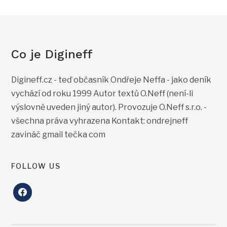
Co je Digineff
Digineff.cz - teď občasník Ondřeje Neffa - jako deník
vychází od roku 1999 Autor textů O.Neff (není-li
výslovně uveden jiný autor). Provozuje O.Neff s.r.o. -
všechna práva vyhrazena Kontakt: ondrejneff
zavináč gmail tečka com
FOLLOW US
facebook