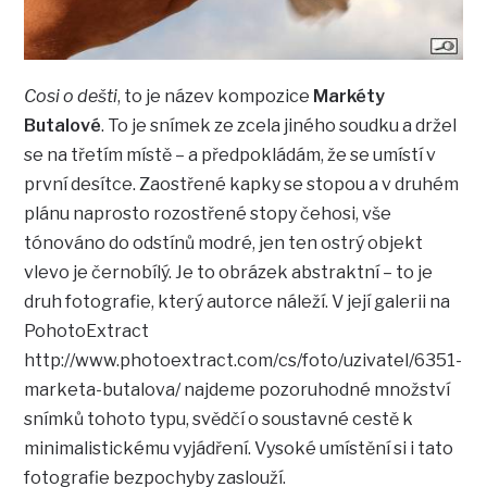
Cosi o dešti
, to je název kompozice
Markéty
Butalové
. To je snímek ze zcela jiného soudku a držel
se na třetím místě – a předpokládám, že se umístí v
první desítce. Zaostřené kapky se stopou a v druhém
plánu naprosto rozostřené stopy čehosi, vše
tónováno do odstínů modré, jen ten ostrý objekt
vlevo je černobílý. Je to obrázek abstraktní – to je
druh fotografie, který autorce náleží. V její galerii na
PohotoExtract
http://www.photoextract.com/cs/foto/uzivatel/6351-
marketa-butalova/ najdeme pozoruhodné množství
snímků tohoto typu, svědčí o soustavné cestě k
minimalistickému vyjádření. Vysoké umístění si i tato
fotografie bezpochyby zaslouží.