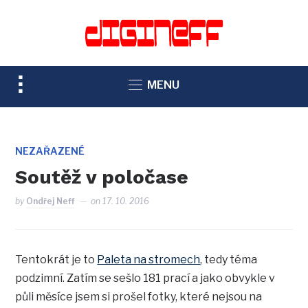
TOGGLE
MENU
SIDEBAR
&
NAVIGATION
NEZAŘAZENÉ
Soutěž v poločase
by
Ondřej Neff
on
17. 10. 2016
Tentokrát je to
Paleta na stromech
, tedy téma
podzimní. Zatím se sešlo 181 prací a jako obvykle v
půli měsíce jsem si prošel fotky, které nejsou na