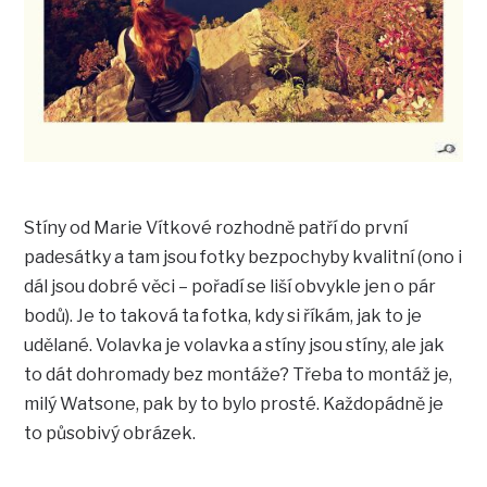
Stíny od Marie Vítkové rozhodně patří do první
padesátky a tam jsou fotky bezpochyby kvalitní (ono i
dál jsou dobré věci – pořadí se liší obvykle jen o pár
bodů). Je to taková ta fotka, kdy si říkám, jak to je
udělané. Volavka je volavka a stíny jsou stíny, ale jak
to dát dohromady bez montáže? Třeba to montáž je,
milý Watsone, pak by to bylo prosté. Každopádně je
to působivý obrázek.