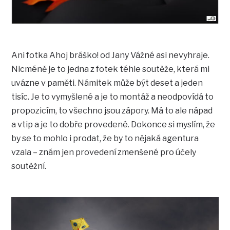
Ani fotka Ahoj bráško! od Jany Vážné asi nevyhraje.
Nicméně je to jedna z fotek téhle soutěže, která mi
uvázne v paměti. Námitek může být deset a jeden
tisíc. Je to vymyšlené a je to montáž a neodpovídá to
propozicím, to všechno jsou zápory. Má to ale nápad
a vtip a je to dobře provedené. Dokonce si myslím, že
by se to mohlo i prodat, že by to nějaká agentura
vzala – znám jen provedení zmenšené pro účely
soutěžní.