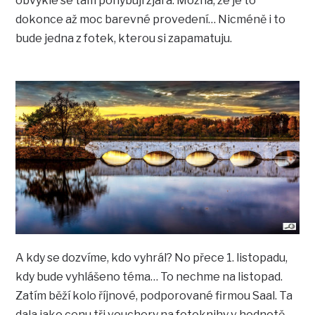
obvykle se tam pohybuji zjara. Možná, že je to
dokonce až moc barevné provedení… Nicméně i to
bude jedna z fotek, kterou si zapamatuju.
A kdy se dozvíme, kdo vyhrál? No přece 1. listopadu,
kdy bude vyhlášeno téma… To nechme na listopad.
Zatím běží kolo říjnové, podporované firmou Saal. Ta
dala jako cenu tři vouchery na fotoknihy v hodnotě