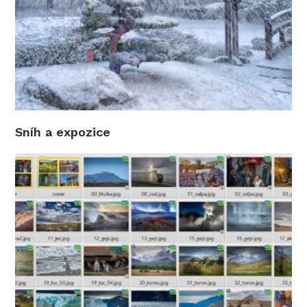
Sníh a expozice