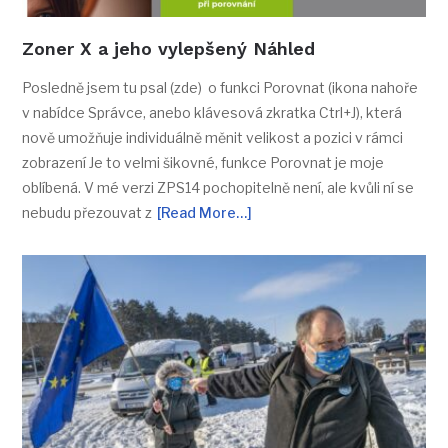
Zoner X a jeho vylepšený Náhled
Posledně jsem tu psal (zde) o funkci Porovnat (ikona nahoře
v nabídce Správce, anebo klávesová zkratka Ctrl+J), která
nově umožňuje individuálně měnit velikost a pozici v rámci
zobrazení Je to velmi šikovné, funkce Porovnat je moje
oblíbená. V mé verzi ZPS14 pochopitelně není, ale kvůli ní se
nebudu přezouvat z
[Read More…]