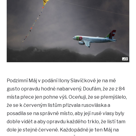
Podzimní Máj v podání Ilony Slavíčkové je na mé
gusto opravdu hodně nabarvený. Doufám, že ze z 84
místa přece jen pohne výš. Oceňuji, že se přemýšlelo,
že se k červeným listům přizvala rusovláska a
posadila se na správné místo, aby její rusé vlasy byly
dobře vidět a aby opravdu každého trklo, že listí tam
dole je stejně červené. Každopádně je ten Máj na