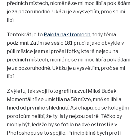
předních místech, nicméně se mi moc líbí a pokládám
je za pozoruhodné. Ukážu je a vysvětlím, proč se mi
líbí.
Tentokrát je to
Paleta na stromech
, tedy téma
podzimní. Zatím se sešlo 181 prací a jako obvykle v
půli měsíce jsem si prošel fotky, které nejsou na
předních místech, nicméně se mi moc líbí a pokládám
je za pozoruhodné. Ukážu je a vysvětlím, proč se mi
líbí.
Z výletu, tak svoji fotografii nazval Miloš Buček.
Momentálně se umístila na 58 místě, mně se líbila
hned od prvního shlédnutí. Asi chápu, co se kolegům
porotcům nelíbí, že ty listy nejsou ostré. Těžko by
mohly být, ledaže by se fotilo na dvě ostrosti a v
Photoshopu se to spojilo. Principiálně bych proti