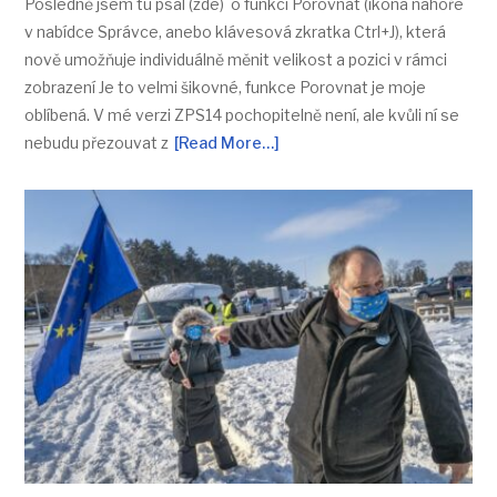
Posledně jsem tu psal (zde) o funkci Porovnat (ikona nahoře
v nabídce Správce, anebo klávesová zkratka Ctrl+J), která
nově umožňuje individuálně měnit velikost a pozici v rámci
zobrazení Je to velmi šikovné, funkce Porovnat je moje
oblíbená. V mé verzi ZPS14 pochopitelně není, ale kvůli ní se
nebudu přezouvat z
[Read More…]