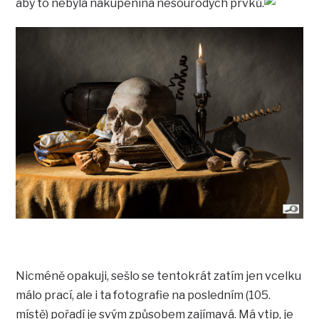
aby to nebyla nakupenina nesourodých prvků.
Nicméně opakuji, sešlo se tentokrát zatím jen vcelku
málo prací, ale i ta fotografie na posledním (105.
místě) pořadí je svým způsobem zajímavá. Má vtip, je