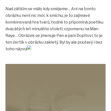
Nad zátiším se málo kdy smějeme… Ani na tomto
obrázku není nic moc k smíchu, je to zajímavě
kombinovaná hra tvarů, hodně to připomíná poetiku
dvacátých let minulého století, vzpomenu na Man
Raye… Obrázek se jmenuje Pan a paní Dopitovi, to je
ten žertík v obrázku zakletý. Byl by ale poutavý i bez
toho názvu!