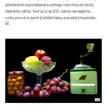
přehledně uspořádaná a splňuje všechny atributy
řádného zátiší. Teď už ji na 105. místě nenajdete…
coby porotce jsem jí přidal hlasy a poslal ji kupředu…