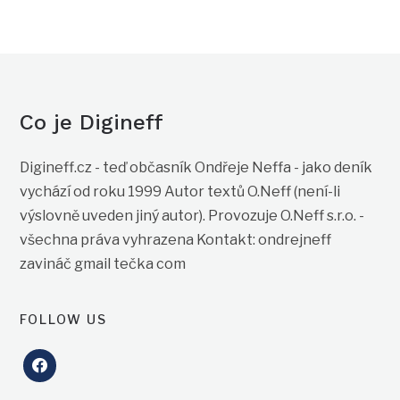
Co je Digineff
Digineff.cz - teď občasník Ondřeje Neffa - jako deník
vychází od roku 1999 Autor textů O.Neff (není-li
výslovně uveden jiný autor). Provozuje O.Neff s.r.o. -
všechna práva vyhrazena Kontakt: ondrejneff
zavináč gmail tečka com
FOLLOW US
facebook