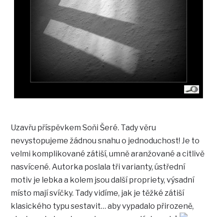
Uzavřu příspěvkem Soňi Šeré. Tady věru
nevystopujeme žádnou snahu o jednoduchost! Je to
velmi komplikované zátiší, umně aranžované a citlivě
nasvícené. Autorka poslala tři varianty, ústřední
motiv je lebka a kolem jsou další propriety, výsadní
místo mají svíčky. Tady vidíme, jak je těžké zátiší
klasického typu sestavit… aby vypadalo přirozeně,