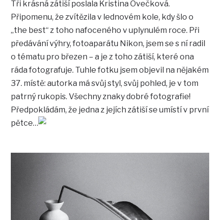
Tři krásná zátiší poslala Kristina Ovečková.
Připomenu, že zvítězila v lednovém kole, kdy šlo o
„the best“ z toho nafoceného v uplynulém roce. Při
předávání výhry, fotoaparátu Nikon, jsem se s ní radil
o tématu pro březen – a je z toho zátiší, které ona
ráda fotografuje. Tuhle fotku jsem objevil na nějakém
37. místě: autorka má svůj styl, svůj pohled, je v tom
patrný rukopis. Všechny znaky dobré fotografie!
Předpokládám, že jedna z jejích zátiší se umístí v první
pětce…