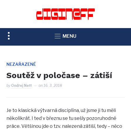
TOGGLE
MENU
SIDEBAR
&
NAVIGATION
NEZAŘAZENÉ
Soutěž v poločase – zátiší
by
Ondřej Neff
on
16. 3. 2018
Je to klasická výtvarná disciplína, už jsme ji tu měli
několikrát. I teď v březnu se tu sešly pozoruhodné
práce. Většinou jde o tzv. nalezená zátiší, tedy – něco